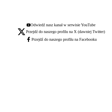
Odwiedź nasz kanał w serwisie YouTube
Youtube - otwiera się w nowej karcie
Przejdź do naszego profilu na X (dawniej Twitter)
X - otwiera się w nowej karcie
Przejdź do naszego profilu na Facebooku
Facebook - otwiera się w nowej karcie