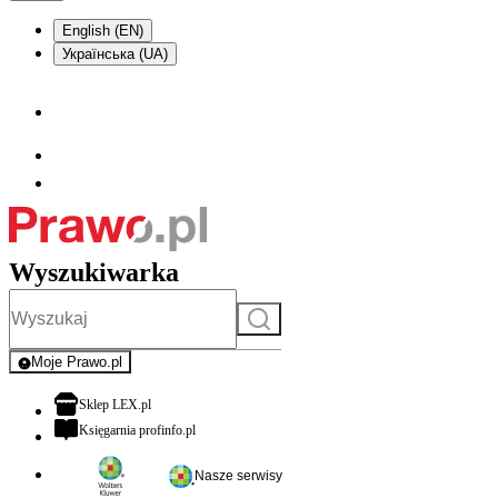
English (EN)
Українська (UA)
Wyszukiwarka
Szukaj
Moje Prawo.pl
- rejestracja i logowanie do serwisu
otwiera się w nowej karcie
Sklep LEX.pl
otwiera się w nowej karcie
Księgarnia profinfo.pl
Nasze serwisy