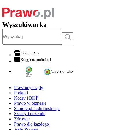
Wyszukiwarka
Szukaj
otwiera się w nowej karcie
Sklep LEX.pl
otwiera się w nowej karcie
Księgarnia profinfo.pl
Nasze serwisy
Prawnicy i sądy
Podatki
Kadry i BHP
Prawo w biznesie
Samorząd i administracja
Szkoły i uczelnie
Zdrowie
Prawo dla każdego
Akty Prawne