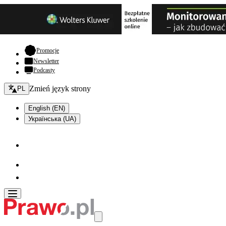
- otwiera się w nowej karcie
Promocje
Newsletter
Podcasty
Zmień język - bieżący:
Zmień język strony
PL
English (EN)
Українська (UA)