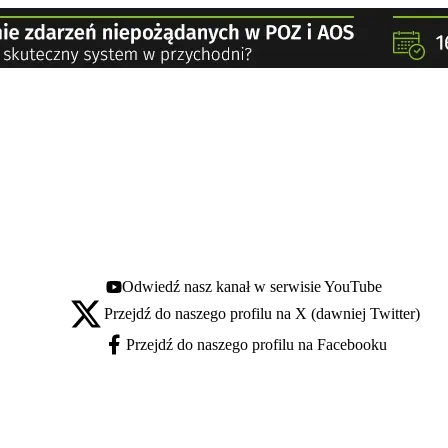
Odwiedź nasz kanał w serwisie YouTube
Youtube - otwiera się w nowej karcie
Przejdź do naszego profilu na X (dawniej Twitter)
X - otwiera się w nowej karcie
Przejdź do naszego profilu na Facebooku
Facebook - otwiera się w nowej karcie