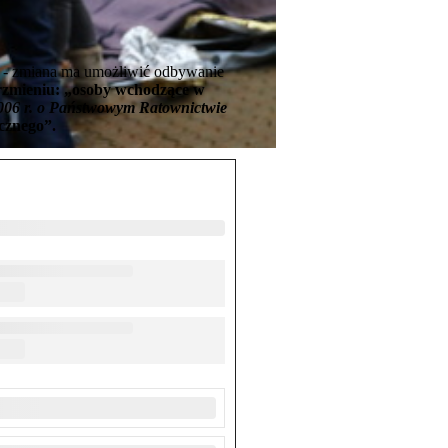
- zmiana ma umożliwić odbywanie
brzmieniu: „osoby wchodzące w
006 r. o Państwowym Ratownictwie
cznego”.