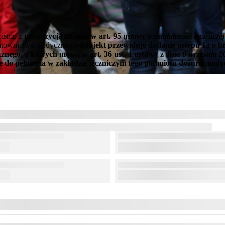
pismo z
propozycją zmiany w art. 95
ustawy o działalności leczniczej
atownictwa medycznego.
Projekt przewiduje dodanie ustępu 1a o 
nego, o których mowa w art. 36 ust. 1 ustawy z
dnia 8 września 2
do pełnienia w zakładzie leczniczym tego podmiotu dyżuru medy