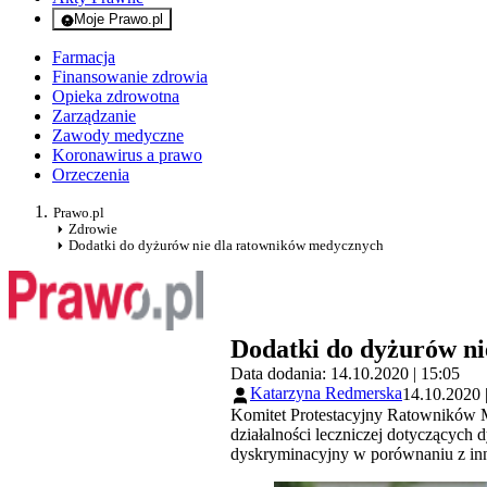
Moje Prawo.pl
- rejestracja i logowanie do serwisu
Farmacja
Finansowanie zdrowia
Opieka zdrowotna
Zarządzanie
Zawody medyczne
Koronawirus a prawo
Orzeczenia
Prawo.pl
Zdrowie
Dodatki do dyżurów nie dla ratowników medycznych
Dodatki do dyżurów n
Data dodania: 14.10.2020 | 15:05
Katarzyna Redmerska
14.10.2020 
Komitet Protestacyjny Ratowników M
działalności leczniczej dotyczącyc
dyskryminacyjny w porównaniu z i