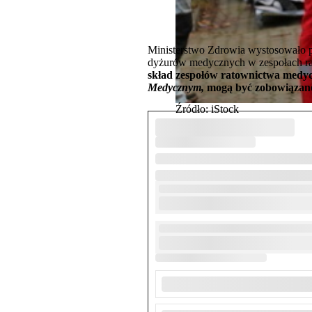
Ministerstwo Zdrowia wystosowało 
dyżurów medycznych w zespołach r
skład zespołów ratownictwa medycz
Medycznym,
mogą być zobowiązane 
Źródło: iStock