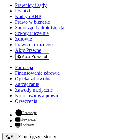
Prawnicy i sądy
Podatki
Kadry i BHP
Prawo w biznesie
Samorząd i administracja
Szkoły i uczelnie
Zdrowie
Prawo dla każdego
Akty Prawne
Moje Prawo.pl
- rejestracja i logowanie do serwisu
Farmacja
Finansowanie zdrowia
Opieka zdrowotna
Zarządzanie
Zawody medyczne
Koronawirus a prawo
Orzeczenia
- otwiera się w nowej karcie
Promocje
Newsletter
Podcasty
Zmień język - bieżący:
Zmień język strony
PL