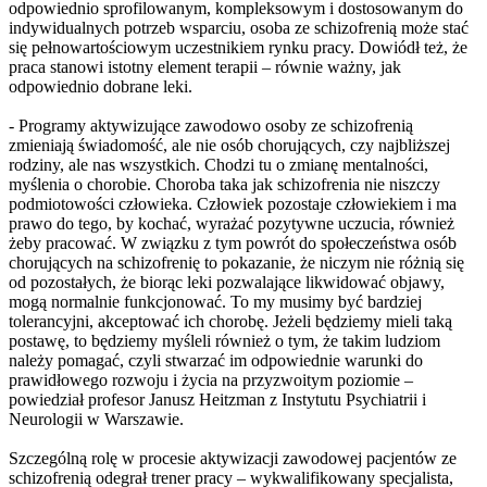
odpowiednio sprofilowanym, kompleksowym i dostosowanym do
indywidualnych potrzeb wsparciu, osoba ze schizofrenią może stać
się pełnowartościowym uczestnikiem rynku pracy. Dowiódł też, że
praca stanowi istotny element terapii – równie ważny, jak
odpowiednio dobrane leki.
- Programy aktywizujące zawodowo osoby ze schizofrenią
zmieniają świadomość, ale nie osób chorujących, czy najbliższej
rodziny, ale nas wszystkich. Chodzi tu o zmianę mentalności,
myślenia o chorobie. Choroba taka jak schizofrenia nie niszczy
podmiotowości człowieka. Człowiek pozostaje człowiekiem i ma
prawo do tego, by kochać, wyrażać pozytywne uczucia, również
żeby pracować. W związku z tym powrót do społeczeństwa osób
chorujących na schizofrenię to pokazanie, że niczym nie różnią się
od pozostałych, że biorąc leki pozwalające likwidować objawy,
mogą normalnie funkcjonować. To my musimy być bardziej
tolerancyjni, akceptować ich chorobę. Jeżeli będziemy mieli taką
postawę, to będziemy myśleli również o tym, że takim ludziom
należy pomagać, czyli stwarzać im odpowiednie warunki do
prawidłowego rozwoju i życia na przyzwoitym poziomie –
powiedział profesor Janusz Heitzman z Instytutu Psychiatrii i
Neurologii w Warszawie.
Szczególną rolę w procesie aktywizacji zawodowej pacjentów ze
schizofrenią odegrał trener pracy – wykwalifikowany specjalista,