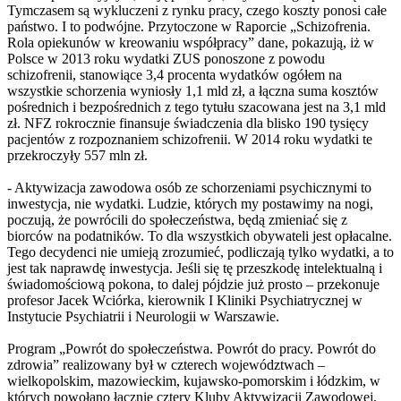
Tymczasem są wykluczeni z rynku pracy, czego koszty ponosi całe
państwo. I to podwójne. Przytoczone w Raporcie „Schizofrenia.
Rola opiekunów w kreowaniu współpracy” dane, pokazują, iż w
Polsce w 2013 roku wydatki ZUS ponoszone z powodu
schizofrenii, stanowiące 3,4 procenta wydatków ogółem na
wszystkie schorzenia wyniosły 1,1 mld zł, a łączna suma kosztów
pośrednich i bezpośrednich z tego tytułu szacowana jest na 3,1 mld
zł. NFZ rokrocznie finansuje świadczenia dla blisko 190 tysięcy
pacjentów z rozpoznaniem schizofrenii. W 2014 roku wydatki te
przekroczyły 557 mln zł.
- Aktywizacja zawodowa osób ze schorzeniami psychicznymi to
inwestycja, nie wydatki. Ludzie, których my postawimy na nogi,
poczują, że powrócili do społeczeństwa, będą zmieniać się z
biorców na podatników. To dla wszystkich obywateli jest opłacalne.
Tego decydenci nie umieją zrozumieć, podliczają tylko wydatki, a to
jest tak naprawdę inwestycja. Jeśli się tę przeszkodę intelektualną i
świadomościową pokona, to dalej pójdzie już prosto – przekonuje
profesor Jacek Wciórka, kierownik I Kliniki Psychiatrycznej w
Instytucie Psychiatrii i Neurologii w Warszawie.
Program „Powrót do społeczeństwa. Powrót do pracy. Powrót do
zdrowia” realizowany był w czterech województwach –
wielkopolskim, mazowieckim, kujawsko-pomorskim i łódzkim, w
których powołano łącznie cztery Kluby Aktywizacji Zawodowej.