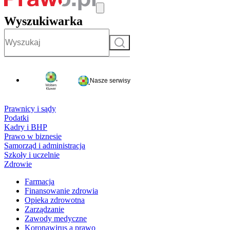
Wyszukiwarka
Szukaj
Nasze serwisy
Prawnicy i sądy
Podatki
Kadry i BHP
Prawo w biznesie
Samorząd i administracja
Szkoły i uczelnie
Zdrowie
Farmacja
Finansowanie zdrowia
Opieka zdrowotna
Zarządzanie
Zawody medyczne
Koronawirus a prawo