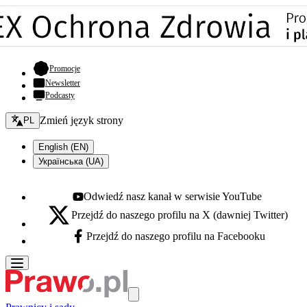
- otwiera się w nowej karcie
Promocje
Newsletter
Podcasty
Zmień język - bieżący:
Zmień język strony
PL
English (EN)
Українська (UA)
Odwiedź nasz kanał w serwisie YouTube
Youtube - otwiera się w nowej karcie
Przejdź do naszego profilu na X (dawniej Twitter)
X - otwiera się w nowej karcie
Przejdź do naszego profilu na Facebooku
Facebook - otwiera się w nowej karcie