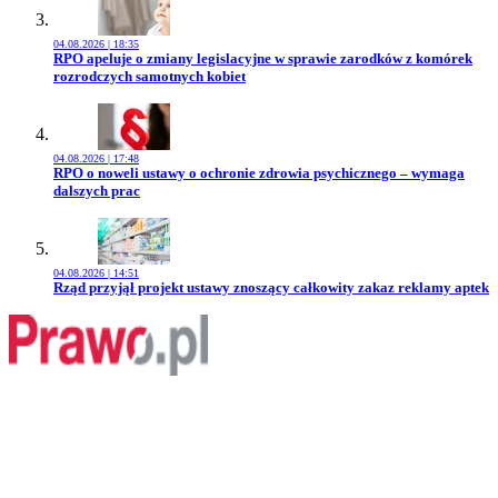
04.08.2026 | 18:35
Przejdź do artykułu:
RPO apeluje o zmiany legislacyjne w sprawie zarodków z komórek
rozrodczych samotnych kobiet
04.08.2026 | 17:48
Przejdź do artykułu:
RPO o noweli ustawy o ochronie zdrowia psychicznego – wymaga
dalszych prac
04.08.2026 | 14:51
Przejdź do artykułu:
Rząd przyjął projekt ustawy znoszący całkowity zakaz reklamy aptek