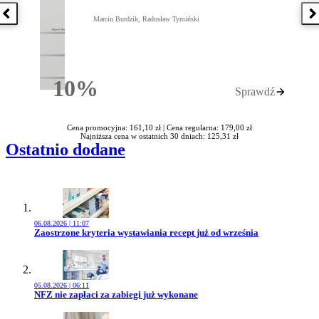
Poprzednia książka
N
Marcin Burdzik, Radosław Tymiński
10%
Sprawdź
Rabatu
Cena promocyjna: 161,10 zł |
Cena regularna: 179,00 zł
Najniższa cena w ostatnich 30 dniach: 125,31 zł
Ostatnio dodane
06.08.2026 | 11:07
Przejdź do artykułu:
Zaostrzone kryteria wystawiania recept już od września
05.08.2026 | 06:11
Przejdź do artykułu:
NFZ nie zapłaci za zabiegi już wykonane