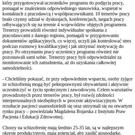
który przygotowywał uczestników programu do podjęcia pracy,
pomagał w znalezieniu odpowiedniego stanowiska, wspierał w
kontaktach z pracodawcą i współpracownikami. 10 trenerów pracy
brało czynny udział w dyskusjach, konferencjach, targach pracy
odbywających się na terenie 4 województw objętych programem.
Trenerzy prowadzili również indywidualne spotkania z
pracodawcami z danego regionu, pomagali w przygotowaniu
dokumentów aplikacyjnych, co więcej, uczyli jak kontrolować stres
podczas rozmowy kwalifikacyjnej i jak utrzymać motywację do
pracy. Po otrzymaniu pracy uczestnicy programu również nie
pozostawali sami sobie. Trenerzy pracy byli odpowiedzialni za
monitorowanie ich zatrudnienia, aż do uzyskania całkowitej
samodzielności.
- Chcieliśmy pokazać, że przy odpowiednim wsparciu, osoby żyjące
ze schizofrenią mogą być pełnoprawnymi obywatelami i aktywnie
uczestniczyć w życiu społecznym i zawodowym. Celem warsztatów
prowadzonych przez trenerów pracy, był rozwój zdolności
interpersonalnych niezbędnych w procesie aktywizacyjnym. W
rezultacie pacjenci usamodzielnili się oraz utrzymali się na otwartym
rynku pracy – powiedziała Magdalena Bojarska z Instytutu Praw
Pacjenta i Edukacji Zdrowotnej.
Chorzy na schizofrenię mają średnio 25-35 lat, są w najlepszym
okresie produkcyjnym, mają potencjał, aby zasilić gospodarkę.