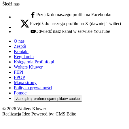
Śledź nas
Przejdź do naszego profilu na Facebooku
facebook - otwiera się w nowej karcie
Przejdź do naszego profilu na X (dawniej Twitter)
x - otwiera się w nowej karcie
Odwiedź nasz kanał w serwisie YouTube
youtube - otwiera się w nowej karcie
O nas
Zespół
Kontakt
Regulamin
Księgarnia Profinfo.pl
Wolters Kluwer
FEPI
FPOP
Mapa strony
Polityka prywatności
Pomoc
Zarządzaj preferencjami plików cookie
© 2026 Wolters Kluwer
Realizacja Ideo Powered by:
CMS Edito