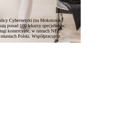
ulicy Cybernetyki (na Mokotowie)
ają ponad 100 lekarzy specjalistów,
usługi komercyjne, w ramach NFZ
miastach Polski. Współpracuje z