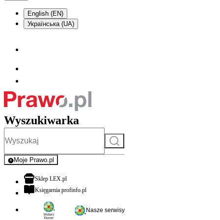
English (EN)
Українська (UA)
Wyszukiwarka
Szukaj
Moje Prawo.pl
- rejestracja i logowanie do serwisu
otwiera się w nowej karcie
Sklep LEX.pl
otwiera się w nowej karcie
Księgarnia profinfo.pl
Nasze serwisy