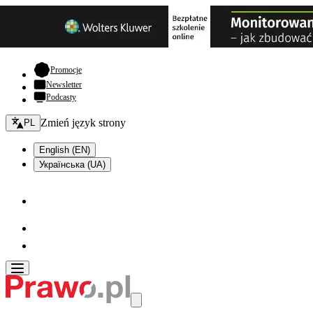
- otwiera się w nowej karcie
Promocje
Newsletter
Podcasty
Zmień język - bieżący:
Zmień język strony
PL
English (EN)
Українська (UA)