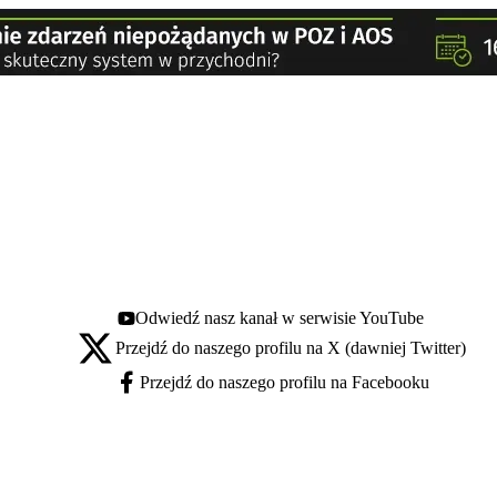
Odwiedź nasz kanał w serwisie YouTube
Youtube - otwiera się w nowej karcie
Przejdź do naszego profilu na X (dawniej Twitter)
X - otwiera się w nowej karcie
Przejdź do naszego profilu na Facebooku
Facebook - otwiera się w nowej karcie