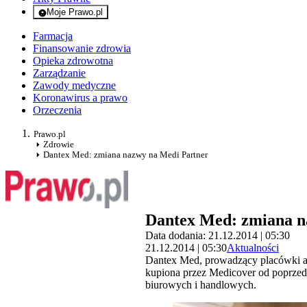
Moje Prawo.pl
- rejestracja i logowanie do serwisu
Farmacja
Finansowanie zdrowia
Opieka zdrowotna
Zarządzanie
Zawody medyczne
Koronawirus a prawo
Orzeczenia
Prawo.pl
Zdrowie
Dantex Med: zmiana nazwy na Medi Partner
Dantex Med: zmiana n
Data dodania: 21.12.2014 | 05:30
21.12.2014 | 05:30
Aktualności
Dantex Med, prowadzący placówki am
kupiona przez Medicover od poprzedni
biurowych i handlowych.