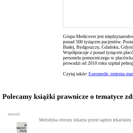
Grupa Medicover jest międzynarodową
ponad 500 tysiącem pacjentów. Posi
Białej, Bydgoszczy, Gdańsku, Gdyni,
Współpracuje z ponad tysiącem placó
personelu pomocniczego w placówkac
prowadzi od 2010 roku szpital pełno
Czytaj także:
Euromedic zmienia mar
Polecamy książki prawnicze o tematyce z
Przejdź do: Metodyka obrony lekarza przed sądem lekarskim, Marc
NOWOŚĆ
Metodyka obrony lekarza przed sądem lekarskim