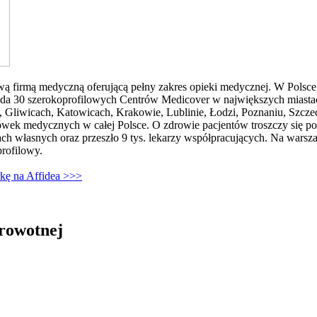
 firmą medyczną oferującą pełny zakres opieki medycznej. W Polsce o
ada 30 szerokoprofilowych Centrów Medicover w największych miastac
 Gliwicach, Katowicach, Krakowie, Lublinie, Łodzi, Poznaniu, Szcze
wek medycznych w całej Polsce. O zdrowie pacjentów troszczy się pon
h własnych oraz przeszło 9 tys. lekarzy współpracujących. Na war
profilowy.
kę na Affidea >>>
drowotnej
in Burdzik, Radosław Tymiński - otwiera się w nowym oknie