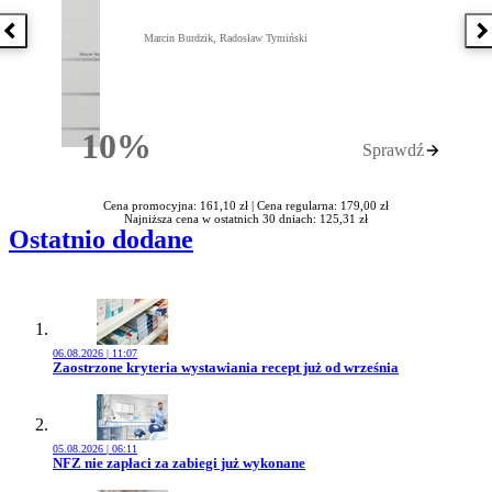
Poprzednia książka
N
Marcin Burdzik, Radosław Tymiński
10%
Sprawdź
Rabatu
Cena promocyjna: 161,10 zł |
Cena regularna: 179,00 zł
Najniższa cena w ostatnich 30 dniach: 125,31 zł
Ostatnio dodane
06.08.2026 | 11:07
Przejdź do artykułu:
Zaostrzone kryteria wystawiania recept już od września
05.08.2026 | 06:11
Przejdź do artykułu:
NFZ nie zapłaci za zabiegi już wykonane