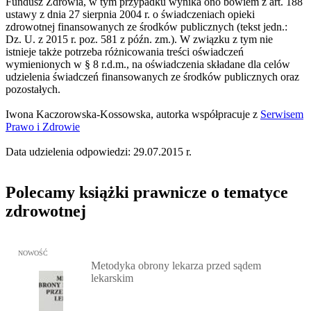
Fundusz Zdrowia, w tym przypadku wynika ono bowiem z art. 188
ustawy z dnia 27 sierpnia 2004 r. o świadczeniach opieki
zdrowotnej finansowanych ze środków publicznych (tekst jedn.:
Dz. U. z 2015 r. poz. 581 z późn. zm.). W związku z tym nie
istnieje także potrzeba różnicowania treści oświadczeń
wymienionych w § 8 r.d.m., na oświadczenia składane dla celów
udzielenia świadczeń finansowanych ze środków publicznych oraz
pozostałych.
Iwona Kaczorowska-Kossowska, autorka współpracuje z
Serwisem
Prawo i Zdrowie
Data udzielenia odpowiedzi: 29.07.2015 r.
Polecamy książki prawnicze o tematyce
zdrowotnej
Przejdź do: Metodyka obrony lekarza przed sądem lekarskim, Marc
NOWOŚĆ
Metodyka obrony lekarza przed sądem
lekarskim