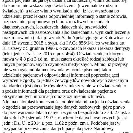
zgoda pacjenta mogła być uznana za skuteczną, winna odnosić się
do konkretnie wskazanego świadczenia (ewentualnie rodzaju
świadczeń), a także winno wynikać z niej, iż jest wyrażona po
udzieleniu przez lekarza odpowiedniej informacji o stanie zdrowia,
rozpoznaniu, proponowanych oraz możliwych metodach
diagnostycznych, leczniczych, dających się przewidzieć
następstwach ich zastosowania albo zaniechania, wynikach leczenia
oraz rokowaniu (tak np. wyrok Sądu Apelacyjnego w Katowicach z
dnia 15 stycznia 2015 r. sygn. akt I ACa 856/14), co wynika z art.
31 ustawy z 5 grudnia 1996 r. o zawodach lekarza i lekarza dentysty
(tekst jedn.: Dz. U. z 2015 r. poz. 464). Oświadczenie, o którym
mowa w § 8 pkt 3 r.d.m., musi zatem określać rodzaj zabiegu lub
innych proponowanych czynności medycznych. Mimo, iż przepisy
nie wymagają udokumentowania w formie pisemnej faktu
udzielenia pacjentowi odpowiedniej informacji poprzedzającej
wyrażenie zgody, to jednak ze względów dowodowych zalecanym
standardem jest obecnie również zamieszczanie w oświadczeniu o
zgodzie informacji dla pacjenta oraz oświadczenia pacjenta o
otrzymaniu tych informacji oraz zrozumieniu ich treści.
Nie ma natomiast konieczności odbierania od pacjenta oświadczenia
o zgodzie na przetwarzanie jego danych osobowych, gdyż prawo
do przetwarzania takich danych wynika bezpośrednio z art. 27 ust. 2
pkt z dnia 29 sierpnia 1997 r. o ochronie danych osobowych (tekst
jedn.: Dz. U. z 2014 r. poz. 1182 z późn. zm.). Podobnie jest w
przypadku przetwarzania danych pacjenta przez Narodowy