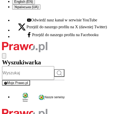
English (EN)
Українська (UA)
Odwiedź nasz kanał w serwisie YouTube
Youtube - otwiera się w nowej karcie
Przejdź do naszego profilu na X (dawniej Twitter)
X - otwiera się w nowej karcie
Przejdź do naszego profilu na Facebooku
Facebook - otwiera się w nowej karcie
Wyszukiwarka
Szukaj
Moje Prawo.pl
- rejestracja i logowanie do serwisu
Nasze serwisy