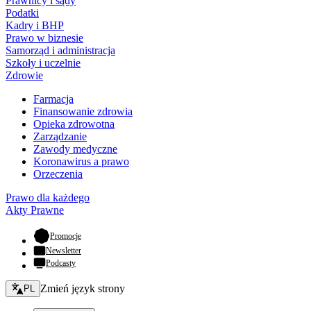
Prawnicy i sądy
Podatki
Kadry i BHP
Prawo w biznesie
Samorząd i administracja
Szkoły i uczelnie
Zdrowie
Farmacja
Finansowanie zdrowia
Opieka zdrowotna
Zarządzanie
Zawody medyczne
Koronawirus a prawo
Orzeczenia
Prawo dla każdego
Akty Prawne
- otwiera się w nowej karcie
Promocje
Newsletter
Podcasty
Zmień język - bieżący:
Zmień język strony
PL