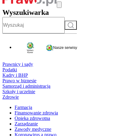
Wyszukiwarka
Szukaj
Nasze serwisy
Prawnicy i sądy
Podatki
Kadry i BHP
Prawo w biznesie
Samorząd i administracja
Szkoły i uczelnie
Zdrowie
Farmacja
Finansowanie zdrowia
Opieka zdrowotna
Zarządzanie
Zawody medyczne
Koronawirus a prawo