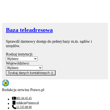
Baza teleadresowa
Sprawdź darmowy dostęp do pełnej bazy m.in. sądów i
urzędów.
Rodzaj instytucji:
Województwo:
Szukaj danych kontaktowych
Redakcja serwisu Prawo.pl
801 04 45 45
Numer telefonu:
redakcja@prawo.pl
Adres email:
22 535 88 00
Numer telefonu: