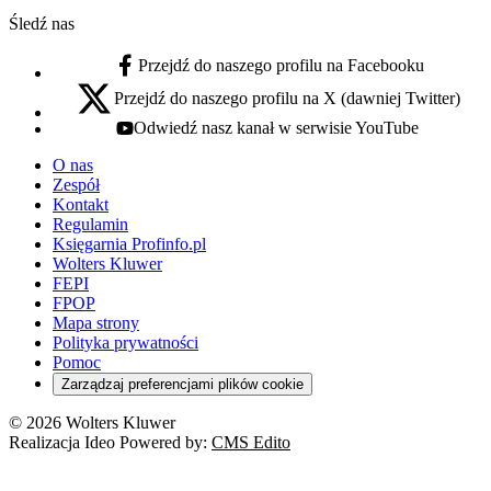
Śledź nas
Przejdź do naszego profilu na Facebooku
facebook - otwiera się w nowej karcie
Przejdź do naszego profilu na X (dawniej Twitter)
x - otwiera się w nowej karcie
Odwiedź nasz kanał w serwisie YouTube
youtube - otwiera się w nowej karcie
O nas
Zespół
Kontakt
Regulamin
Księgarnia Profinfo.pl
Wolters Kluwer
FEPI
FPOP
Mapa strony
Polityka prywatności
Pomoc
Zarządzaj preferencjami plików cookie
© 2026 Wolters Kluwer
Realizacja Ideo Powered by:
CMS Edito