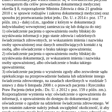
wymaganym dla celów prowadzenia dokumentacji medycznej
określa § 8, rozporządzenie Ministra Zdrowia z dnia 21 grudnia
2010 r. w sprawie rodzajów i zakresu dokumentacji medycznej oraz
sposobu jej przetwarzania (tekst jedn.: Dz. U. z 2014 r. poz. 177 z
późn. zm.) - dalej r.d.m., zgodnie z którym w dokumentacji
indywidualnej wewnętrznej zamieszcza się lub dołącza do niej:
1) oświadczenie pacjenta o upoważnieniu osoby bliskiej do
uzyskiwania informacji o jego stanie zdrowia i udzielonych
świadczeniach zdrowotnych, ze wskazaniem imienia i nazwiska
osoby upoważnionej oraz danych umożliwiających kontakt z tą
osobą, albo oświadczenie o braku takiego upoważnienia;
2) oświadczenie pacjenta o upoważnieniu osoby bliskiej do
uzyskiwania dokumentacji, ze wskazaniem imienia i nazwiska
osoby upoważnionej, albo oświadczenie o braku takiego
upoważnienia;
3) oświadczenie pacjenta o wyrażeniu zgody albo zezwolenie sądu
opiekuńczego na przeprowadzenie badania lub udzielenie innego
świadczenia zdrowotnego, na zasadach określonych w rozdziale 5
ustawy z dnia 6 listopada 2008 r. o prawach pacjenta i Rzeczniku
Praw Pacjenta (tekst jedn.: Dz. U. z 2012 r. poz. 159 z późn. zm.).
Rozporządzenie wymienia więc oświadczenie o upoważnieniu do
informacji, o upoważnieniu do dostępu do dokumentacji oraz
oświadczenie o zgodzie na udzielenie świadczenia zdrowotnego. W
tym ostatnim zakresie należy jednak uwzględnić okoliczność, iż aby