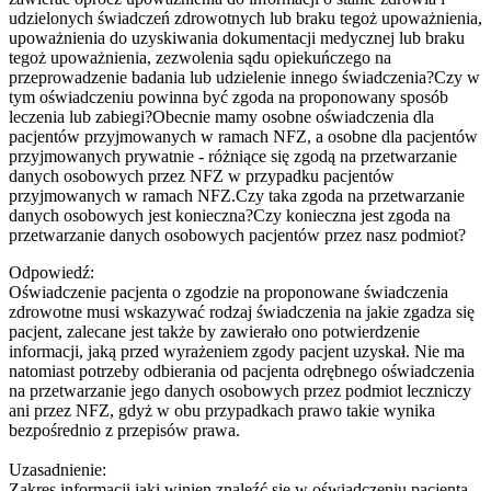
udzielonych świadczeń zdrowotnych lub braku tegoż upoważnienia,
upoważnienia do uzyskiwania dokumentacji medycznej lub braku
tegoż upoważnienia, zezwolenia sądu opiekuńczego na
przeprowadzenie badania lub udzielenie innego świadczenia?Czy w
tym oświadczeniu powinna być zgoda na proponowany sposób
leczenia lub zabiegi?Obecnie mamy osobne oświadczenia dla
pacjentów przyjmowanych w ramach NFZ, a osobne dla pacjentów
przyjmowanych prywatnie - różniące się zgodą na przetwarzanie
danych osobowych przez NFZ w przypadku pacjentów
przyjmowanych w ramach NFZ.Czy taka zgoda na przetwarzanie
danych osobowych jest konieczna?Czy konieczna jest zgoda na
przetwarzanie danych osobowych pacjentów przez nasz podmiot?
Odpowiedź:
Oświadczenie pacjenta o zgodzie na proponowane świadczenia
zdrowotne musi wskazywać rodzaj świadczenia na jakie zgadza się
pacjent, zalecane jest także by zawierało ono potwierdzenie
informacji, jaką przed wyrażeniem zgody pacjent uzyskał. Nie ma
natomiast potrzeby odbierania od pacjenta odrębnego oświadczenia
na przetwarzanie jego danych osobowych przez podmiot leczniczy
ani przez NFZ, gdyż w obu przypadkach prawo takie wynika
bezpośrednio z przepisów prawa.
Uzasadnienie:
Zakres informacji jaki winien znaleźć się w oświadczeniu pacjenta