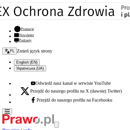
- otwiera się w nowej karcie
Promocje
Newsletter
Podcasty
Zmień język - bieżący:
Zmień język strony
PL
English (EN)
Українська (UA)
Odwiedź nasz kanał w serwisie YouTube
Youtube - otwiera się w nowej karcie
Przejdź do naszego profilu na X (dawniej Twitter)
X - otwiera się w nowej karcie
Przejdź do naszego profilu na Facebooku
Facebook - otwiera się w nowej karcie