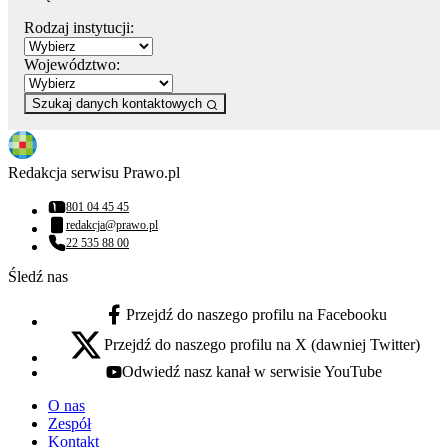
Rodzaj instytucji:
Województwo:
Szukaj danych kontaktowych
Redakcja serwisu Prawo.pl
801 04 45 45
Numer telefonu:
redakcja@prawo.pl
Adres email:
22 535 88 00
Numer telefonu:
Śledź nas
Przejdź do naszego profilu na Facebooku
facebook - otwiera się w nowej karcie
Przejdź do naszego profilu na X (dawniej Twitter)
x - otwiera się w nowej karcie
Odwiedź nasz kanał w serwisie YouTube
youtube - otwiera się w nowej karcie
O nas
Zespół
Kontakt