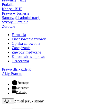
Prawnicy i sądy
Podatki
Kadry i BHP
Prawo w biznesie
Samorząd i administracja
Szkoły i uczelnie
Zdrowie
Farmacja
Finansowanie zdrowia
Opieka zdrowotna
Zarządzanie
Zawody medyczne
Koronawirus a prawo
Orzeczenia
Prawo dla każdego
Akty Prawne
- otwiera się w nowej karcie
Promocje
Newsletter
Podcasty
Zmień język - bieżący:
Zmień język strony
PL