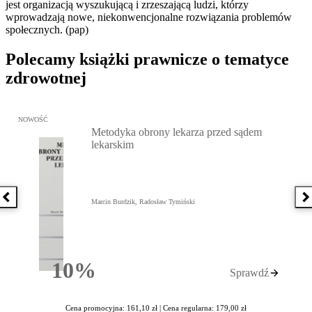
jest organizacją wyszukującą i zrzeszającą ludzi, którzy
wprowadzają nowe, niekonwencjonalne rozwiązania problemów
społecznych. (pap)
Polecamy książki prawnicze o tematyce
zdrowotnej
Przejdź do: Metodyka obrony lekarza przed sądem lekarskim, Marc
NOWOŚĆ
Metodyka obrony lekarza przed sądem
lekarskim
Poprzednia książka
N
Marcin Burdzik, Radosław Tymiński
10%
Sprawdź
Rabatu
Cena promocyjna: 161,10 zł |
Cena regularna: 179,00 zł