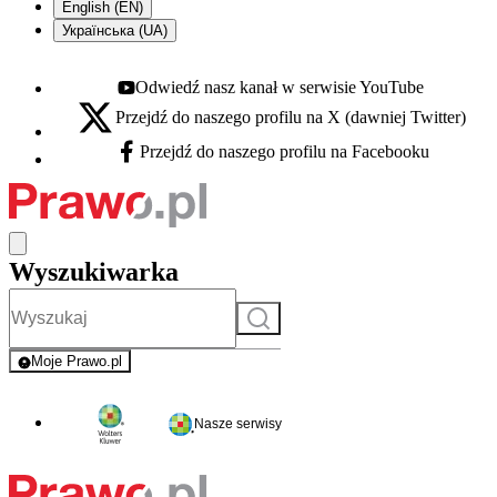
English (EN)
Українська (UA)
Odwiedź nasz kanał w serwisie YouTube
Youtube - otwiera się w nowej karcie
Przejdź do naszego profilu na X (dawniej Twitter)
X - otwiera się w nowej karcie
Przejdź do naszego profilu na Facebooku
Facebook - otwiera się w nowej karcie
Wyszukiwarka
Szukaj
Moje Prawo.pl
- rejestracja i logowanie do serwisu
Nasze serwisy