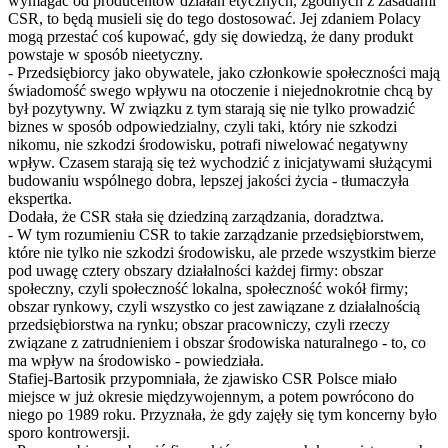
wymagać od producentów działań etycznych, zgodnych z zasadami
CSR, to będą musieli się do tego dostosować. Jej zdaniem Polacy
mogą przestać coś kupować, gdy się dowiedzą, że dany produkt
powstaje w sposób nieetyczny.
- Przedsiębiorcy jako obywatele, jako członkowie społeczności mają
świadomość swego wpływu na otoczenie i niejednokrotnie chcą by
był pozytywny. W związku z tym starają się nie tylko prowadzić
biznes w sposób odpowiedzialny, czyli taki, który nie szkodzi
nikomu, nie szkodzi środowisku, potrafi niwelować negatywny
wpływ. Czasem starają się też wychodzić z inicjatywami służącymi
budowaniu wspólnego dobra, lepszej jakości życia - tłumaczyła
ekspertka.
Dodała, że CSR stała się dziedziną zarządzania, doradztwa.
- W tym rozumieniu CSR to takie zarządzanie przedsiębiorstwem,
które nie tylko nie szkodzi środowisku, ale przede wszystkim bierze
pod uwagę cztery obszary działalności każdej firmy: obszar
społeczny, czyli społeczność lokalna, społeczność wokół firmy;
obszar rynkowy, czyli wszystko co jest zawiązane z działalnością
przedsiębiorstwa na rynku; obszar pracowniczy, czyli rzeczy
związane z zatrudnieniem i obszar środowiska naturalnego - to, co
ma wpływ na środowisko - powiedziała.
Stafiej-Bartosik przypomniała, że zjawisko CSR Polsce miało
miejsce w już okresie międzywojennym, a potem powrócono do
niego po 1989 roku. Przyznała, że gdy zajęły się tym koncerny było
sporo kontrowersji.