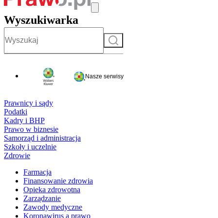
Wyszukiwarka
Szukaj
Nasze serwisy
Prawnicy i sądy
Podatki
Kadry i BHP
Prawo w biznesie
Samorząd i administracja
Szkoły i uczelnie
Zdrowie
Farmacja
Finansowanie zdrowia
Opieka zdrowotna
Zarządzanie
Zawody medyczne
Koronawirus a prawo