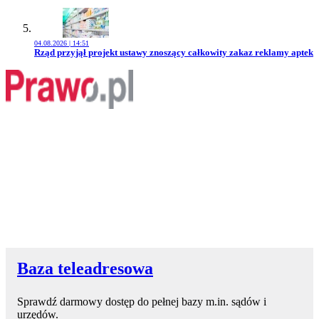
04.08.2026 | 14:51
Przejdź do artykułu:
Rząd przyjął projekt ustawy znoszący całkowity zakaz reklamy aptek
Baza teleadresowa
Sprawdź darmowy dostęp do pełnej bazy m.in. sądów i
urzędów.