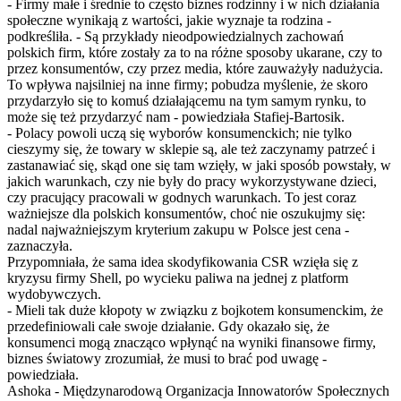
- Firmy małe i średnie to często biznes rodzinny i w nich działania
społeczne wynikają z wartości, jakie wyznaje ta rodzina -
podkreśliła. - Są przykłady nieodpowiedzialnych zachowań
polskich firm, które zostały za to na różne sposoby ukarane, czy to
przez konsumentów, czy przez media, które zauważyły nadużycia.
To wpływa najsilniej na inne firmy; pobudza myślenie, że skoro
przydarzyło się to komuś działającemu na tym samym rynku, to
może się też przydarzyć nam - powiedziała Stafiej-Bartosik.
- Polacy powoli uczą się wyborów konsumenckich; nie tylko
cieszymy się, że towary w sklepie są, ale też zaczynamy patrzeć i
zastanawiać się, skąd one się tam wzięły, w jaki sposób powstały, w
jakich warunkach, czy nie były do pracy wykorzystywane dzieci,
czy pracujący pracowali w godnych warunkach. To jest coraz
ważniejsze dla polskich konsumentów, choć nie oszukujmy się:
nadal najważniejszym kryterium zakupu w Polsce jest cena -
zaznaczyła.
Przypomniała, że sama idea skodyfikowania CSR wzięła się z
kryzysu firmy Shell, po wycieku paliwa na jednej z platform
wydobywczych.
- Mieli tak duże kłopoty w związku z bojkotem konsumenckim, że
przedefiniowali całe swoje działanie. Gdy okazało się, że
konsumenci mogą znacząco wpłynąć na wyniki finansowe firmy,
biznes światowy zrozumiał, że musi to brać pod uwagę -
powiedziała.
Ashoka - Międzynarodową Organizacja Innowatorów Społecznych