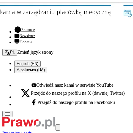
- otwiera się w nowej karcie
Promocje
Newsletter
Podcasty
Zmień język - bieżący:
Zmień język strony
PL
English (EN)
Українська (UA)
Odwiedź nasz kanał w serwisie YouTube
Youtube - otwiera się w nowej karcie
Przejdź do naszego profilu na X (dawniej Twitter)
X - otwiera się w nowej karcie
Przejdź do naszego profilu na Facebooku
Facebook - otwiera się w nowej karcie