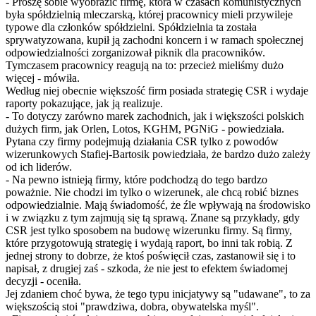
- Proszę sobie wyobrazić firmę, która w czasach komunistycznych
była spółdzielnią mleczarską, której pracownicy mieli przywileje
typowe dla członków spółdzielni. Spółdzielnia ta została
sprywatyzowana, kupił ją zachodni koncern i w ramach społecznej
odpowiedzialności zorganizował piknik dla pracowników.
Tymczasem pracownicy reagują na to: przecież mieliśmy dużo
więcej - mówiła.
Według niej obecnie większość firm posiada strategię CSR i wydaje
raporty pokazujące, jak ją realizuje.
- To dotyczy zarówno marek zachodnich, jak i większości polskich
dużych firm, jak Orlen, Lotos, KGHM, PGNiG - powiedziała.
Pytana czy firmy podejmują działania CSR tylko z powodów
wizerunkowych Stafiej-Bartosik powiedziała, że bardzo dużo zależy
od ich liderów.
- Na pewno istnieją firmy, które podchodzą do tego bardzo
poważnie. Nie chodzi im tylko o wizerunek, ale chcą robić biznes
odpowiedzialnie. Mają świadomość, że źle wpływają na środowisko
i w związku z tym zajmują się tą sprawą. Znane są przykłady, gdy
CSR jest tylko sposobem na budowę wizerunku firmy. Są firmy,
które przygotowują strategię i wydają raport, bo inni tak robią. Z
jednej strony to dobrze, że ktoś poświęcił czas, zastanowił się i to
napisał, z drugiej zaś - szkoda, że nie jest to efektem świadomej
decyzji - oceniła.
Jej zdaniem choć bywa, że tego typu inicjatywy są "udawane", to za
większością stoi "prawdziwa, dobra, obywatelska myśl".