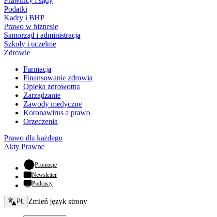
Prawnicy i sądy
Podatki
Kadry i BHP
Prawo w biznesie
Samorząd i administracja
Szkoły i uczelnie
Zdrowie
Farmacja
Finansowanie zdrowia
Opieka zdrowotna
Zarządzanie
Zawody medyczne
Koronawirus a prawo
Orzeczenia
Prawo dla każdego
Akty Prawne
- otwiera się w nowej karcie
Promocje
Newsletter
Podcasty
Zmień język - bieżący:
Zmień język strony
PL