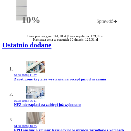
10%
Sprawdź
Rabatu
Cena promocyjna: 161,10 zł |
Cena regularna: 179,00 zł
Najniższa cena w ostatnich 30 dniach: 125,31 zł
Ostatnio dodane
06.08.2026 | 11:07
Przejdź do artykułu:
Zaostrzone kryteria wystawiania recept już od września
05.08.2026 | 06:11
Przejdź do artykułu:
NFZ nie zapłaci za zabiegi już wykonane
04.08.2026 | 18:35
Przejdź do artykułu:
RPO apeluje o zmiany legislacyjne w sprawie zarodków z komórek