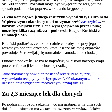
ok. 500 chorych. Pozostali mogą być wyłączeni ze względu na
sposób podania leku poprzez wkłucia do kręgosłupa.
- Cena katalogowa jednego zastrzyku wynosi 90 tys. euro netto.
W pierwszym roku chory musi otrzymać sześć
zastrzyków
, w
każdym kolejnym trzy. Cena wynegocjowana przez Polskę
może być kilka razy niższa – podkreśla Kacper Ruciński z
Fundacji SMA.
Ruciński podkreśla, że lek nie cofnie choroby, ale przy jego
wczesnym podaniu dzieciom, które jeszcze nie mają objawów,
powoduje, że rozwijają się normalnie i samodzielnie chodzą.
Fundacja podkreśla, że był to najkrótszy w historii naszego kraju
proces refundacji leku na chorobę rzadką.
Jakie dokumenty powinien posiadać lekarz POZ by przy
wystawianiu recepty by nie być przez NFZ ukaranym za brak
uzasadnienia względami medycznymi czytaj tutaj>>
Za 2,3 miesiące lek dla chorych
Po podpisaniu rozporządzenia – co ma nastąpić w najbliższych
dniach – nusinersen ma zostać umieszczony w wykazie leków