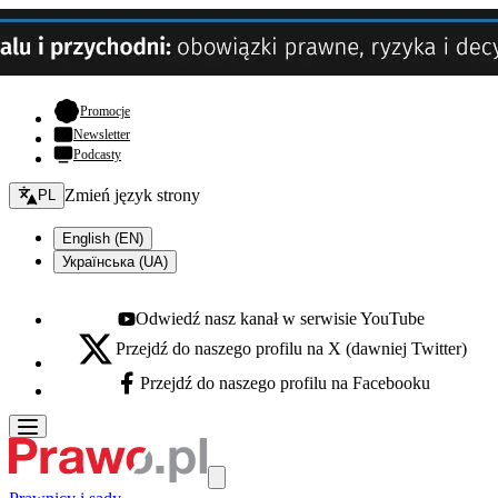
- otwiera się w nowej karcie
Promocje
Newsletter
Podcasty
Zmień język - bieżący:
Zmień język strony
PL
English (EN)
Українська (UA)
Odwiedź nasz kanał w serwisie YouTube
Youtube - otwiera się w nowej karcie
Przejdź do naszego profilu na X (dawniej Twitter)
X - otwiera się w nowej karcie
Przejdź do naszego profilu na Facebooku
Facebook - otwiera się w nowej karcie