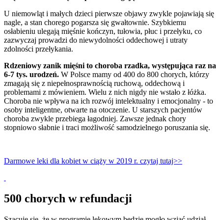
U niemowląt i małych dzieci pierwsze objawy zwykle pojawiają się
nagle, a stan chorego pogarsza się gwałtownie. Szybkiemu
osłabieniu ulegają mięśnie kończyn, tułowia, płuc i przełyku, co
zazwyczaj prowadzi do niewydolności oddechowej i utraty
zdolności przełykania.
Rdzeniowy zanik mięśni to choroba rzadka, występująca raz na
6-7 tys. urodzeń.
W Polsce mamy od 400 do 800 chorych, którzy
zmagają się z niepełnosprawnością ruchową, oddechową i
problemami z mówieniem. Wielu z nich nigdy nie wstało z łóżka.
Choroba nie wpływa na ich rozwój intelektualny i emocjonalny - to
osoby inteligentne, otwarte na otoczenie. U starszych pacjentów
choroba zwykle przebiega łagodniej. Zawsze jednak chory
stopniowo słabnie i traci możliwość samodzielnego poruszania się.
Darmowe leki dla kobiet w ciąży w 2019 r. czytaj tutaj>>
500 chorych w refundacji
Szacuje się, że w programie lekowym będzie mogło wziąć udział