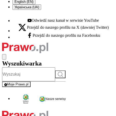
English (EN)
Українська (UA)
Odwiedź nasz kanał w serwisie YouTube
Youtube - otwiera się w nowej karcie
Przejdź do naszego profilu na X (dawniej Twitter)
X - otwiera się w nowej karcie
Przejdź do naszego profilu na Facebooku
Facebook - otwiera się w nowej karcie
Wyszukiwarka
Szukaj
Moje Prawo.pl
- rejestracja i logowanie do serwisu
Nasze serwisy