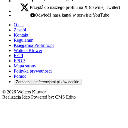
facebook - otwiera się w nowej karcie
Przejdź do naszego profilu na X (dawniej Twitter)
x - otwiera się w nowej karcie
Odwiedź nasz kanał w serwisie YouTube
youtube - otwiera się w nowej karcie
O nas
Zespół
Kontakt
Regulamin
Księgarnia Profinfo.pl
Wolters Kluwer
FEPI
FPOP
Mapa strony
Polityka prywatności
Pomoc
Zarządzaj preferencjami plików cookie
© 2026 Wolters Kluwer
Realizacja Ideo Powered by:
CMS Edito