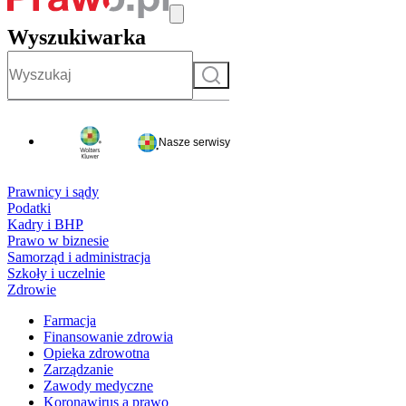
Wyszukiwarka
Szukaj
Nasze serwisy
Prawnicy i sądy
Podatki
Kadry i BHP
Prawo w biznesie
Samorząd i administracja
Szkoły i uczelnie
Zdrowie
Farmacja
Finansowanie zdrowia
Opieka zdrowotna
Zarządzanie
Zawody medyczne
Koronawirus a prawo