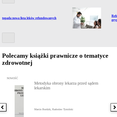
Prze
Ref
ź do artykułu:
listopada nowa lista leków refundowanych
gry
Kolejny slide
Polecamy książki prawnicze o tematyce
zdrowotnej
Przejdź do: Metodyka obrony lekarza przed sądem lekarskim, Marc
NOWOŚĆ
Metodyka obrony lekarza przed sądem
lekarskim
Poprzednia książka
N
Marcin Burdzik, Radosław Tymiński