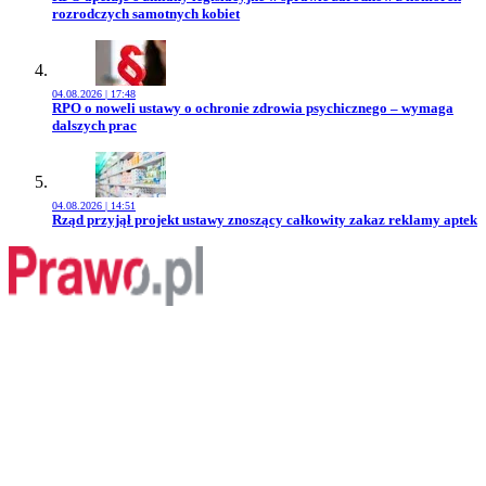
rozrodczych samotnych kobiet
04.08.2026 | 17:48
Przejdź do artykułu:
RPO o noweli ustawy o ochronie zdrowia psychicznego – wymaga
dalszych prac
04.08.2026 | 14:51
Przejdź do artykułu:
Rząd przyjął projekt ustawy znoszący całkowity zakaz reklamy aptek