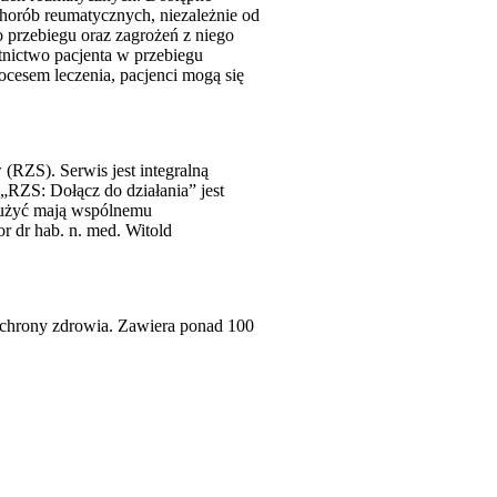
chorób reumatycznych, niezależnie od
o przebiegu oraz zagrożeń z niego
stnictwo pacjenta w przebiegu
ocesem leczenia, pacjenci mogą się
RZS). Serwis jest integralną
RZS: Dołącz do działania” jest
służyć mają wspólnemu
 dr hab. n. med. Witold
 ochrony zdrowia. Zawiera ponad 100