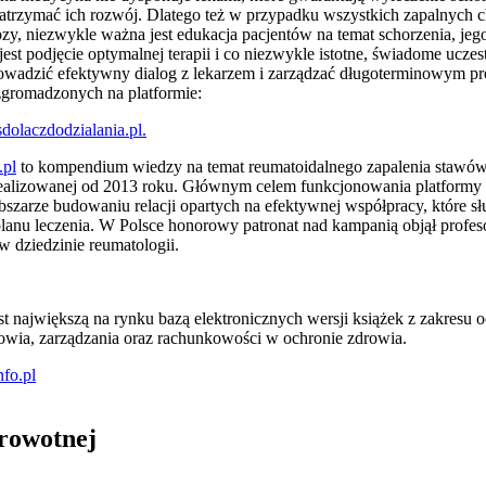
zatrzymać ich rozwój. Dlatego też w przypadku wszystkich zapalnych 
zy, niezwykle ważna jest edukacja pacjentów na temat schorzenia, jeg
st podjęcie optymalnej terapii i co niezwykle istotne, świadome ucze
prowadzić efektywny dialog z lekarzem i zarządzać długoterminowym pr
 zgromadzonych na platformie:
olaczdodzialania.pl.
.pl
to kompendium wiedzy na temat reumatoidalnego zapalenia stawów (
realizowanej od 2013 roku. Głównym celem funkcjonowania platformy „
bszarze budowaniu relacji opartych na efektywnej współpracy, które 
nu leczenia. W Polsce honorowy patronat nad kampanią objął profesor
 dziedzinie reumatologii.
 największą na rynku bazą elektronicznych wersji książek z zakresu
owia, zarządzania oraz rachunkowości w ochronie zdrowia.
fo.pl
drowotnej