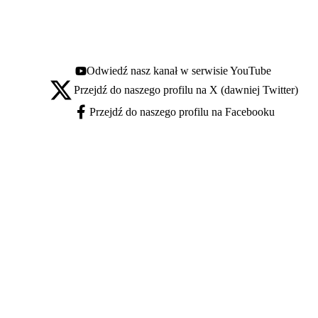
Odwiedź nasz kanał w serwisie YouTube
Youtube - otwiera się w nowej karcie
Przejdź do naszego profilu na X (dawniej Twitter)
X - otwiera się w nowej karcie
Przejdź do naszego profilu na Facebooku
Facebook - otwiera się w nowej karcie