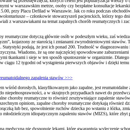
wane są przedsięwzięcia, których celem jest popularyzacja wiedzy o t
ymi w warszawskim metrze, osoby czy bezpłatne konsultacje lekarskie,
– 15.00, przy Placu Defilad w Warszawie. Jak co roku podczas obch
 wolontariusze – członkowie stowarzyszeń pacjenckich, którzy tego dn
li z warszawiakami na temat zapalnych chorób reumatycznych i zach
by reumatyczne dotyczą głównie osób w podeszłym wieku, zaś wiedza 
matyzm”, kojarzony ze starością i zmianami zwyrodnieniowymi stawów. T
 Statystyki podają, że jest ich ponad 200. Trudność w diagnozowaniu i
 przyczyna. Wiadomo, że są one najczęściej spowodowane zaburzeniam
nymi tkankami i sieje w ten sposób spustoszenie w organizmie. Dlatego 
ej w ciągu 12 tygodni od wystąpienia pierwszych objawów i dzięki temu
 reumatoidalnego zapalenia stawów >>>
m wśród dorosłych, klasyfikowanym jako zapalne, jest reumatoidalne
o niepełnosprawności, a w skrajnych przypadkach nawet do przedwczes
alne choroby reumatyczne to również zesztywniające zapalenie stawó
zechnym opiniom, zapalne choroby reumatyczne dotykają również dziec
rączką lub bez, spowolnienie ruchów dziecka po wstaniu z łóżka, zmi
o młodzieńczym idiopatycznym zapaleniu stawów (MIZS), które zbyt 
a medycyna nie dysponuje lekami, które gwarantują wyleczenie scho