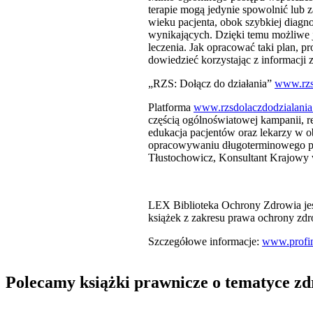
terapie mogą jedynie spowolnić lub 
wieku pacjenta, obok szybkiej diagno
wynikających. Dzięki temu możliwe je
leczenia. Jak opracować taki plan, 
dowiedzieć korzystając z informacji
„RZS: Dołącz do działania”
www.rzsd
Platforma
www.rzsdolaczdodzialania
częścią ogólnoświatowej kampanii, 
edukacja pacjentów oraz lekarzy w o
opracowywaniu długoterminowego pla
Tłustochowicz, Konsultant Krajowy w
LEX Biblioteka Ochrony Zdrowia jest
książek z zakresu prawa ochrony zdr
Szczegółowe informacje:
www.profin
Polecamy książki prawnicze o tematyce z