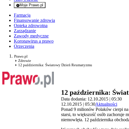
Moje Prawo.pl
- rejestracja i logowanie do serwisu
Farmacja
Finansowanie zdrowia
Opieka zdrowotna
Zarządzanie
Zawody medyczne
Koronawirus a prawo
Orzeczenia
Prawo.pl
Zdrowie
12 października: Światowy Dzień Reumatyzmu
12 października: Świ
Data dodania: 12.10.2015 | 05:30
12.10.2015 | 05:30
Aktualności
Ponad 9 milionów Polaków cierpi na c
starsi, to większość osób zachoruje 
niemowlęta. 12 października obcho