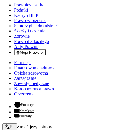
Prawnicy i sądy
Podatki
Kadry i BHP
Prawo w biznesie
Samorząd i administracja
Szkoły i uczelnie
Zdrowie
Prawo dla każdego
Akty Prawne
Moje Prawo.pl
- rejestracja i logowanie do serwisu
Farmacja
Finansowanie zdrowia
Opieka zdrowotna
Zarządzanie
Zawody medyczne
Koronawirus a prawo
Orzeczenia
- otwiera się w nowej karcie
Promocje
Newsletter
Podcasty
Zmień język - bieżący:
Zmień język strony
PL