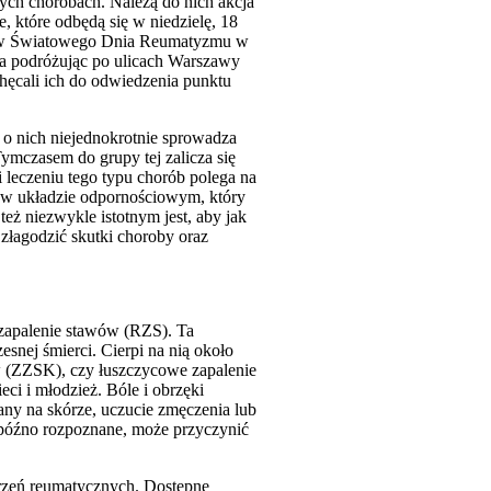
ych chorobach. Należą do nich akcja
 które odbędą się w niedzielę, 18
odów Światowego Dnia Reumatyzmu w
ia podróżując po ulicach Warszawy
ęcali ich do odwiedzenia punktu
o nich niejednokrotnie sprowadza
ymczasem do grupy tej zalicza się
 leczeniu tego typu chorób polega na
i w układzie odpornościowym, który
też niezwykle istotnym jest, aby jak
 złagodzić skutki choroby oraz
 zapalenie stawów (RZS). Ta
nej śmierci. Cierpi na nią około
w (ZZSK), czy łuszczycowe zapalenie
i i młodzież. Bóle i obrzęki
any na skórze, uczucie zmęczenia lub
późno rozpoznane, może przyczynić
rzeń reumatycznych. Dostępne