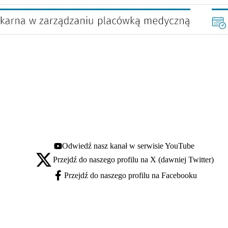
Odwiedź nasz kanał w serwisie YouTube
Youtube - otwiera się w nowej karcie
Przejdź do naszego profilu na X (dawniej Twitter)
X - otwiera się w nowej karcie
Przejdź do naszego profilu na Facebooku
Facebook - otwiera się w nowej karcie