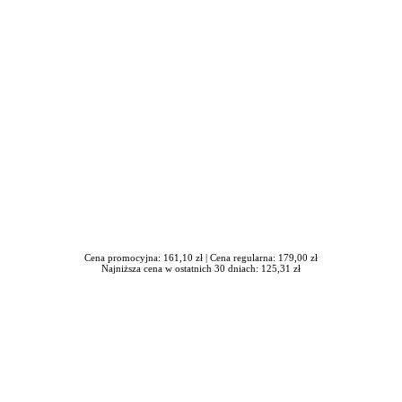
in Burdzik, Radosław Tymiński - otwiera się w nowym oknie
Cena promocyjna: 161,10 zł |
Cena regularna: 179,00 zł
Najniższa cena w ostatnich 30 dniach: 125,31 zł