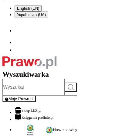
English (EN)
Українська (UA)
Wyszukiwarka
Szukaj
Moje Prawo.pl
- rejestracja i logowanie do serwisu
otwiera się w nowej karcie
Sklep LEX.pl
otwiera się w nowej karcie
Księgarnia profinfo.pl
Nasze serwisy