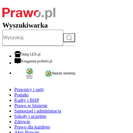
Wyszukiwarka
Szukaj
otwiera się w nowej karcie
Sklep LEX.pl
otwiera się w nowej karcie
Księgarnia profinfo.pl
Nasze serwisy
Prawnicy i sądy
Podatki
Kadry i BHP
Prawo w biznesie
Samorząd i administracja
Szkoły i uczelnie
Zdrowie
Prawo dla każdego
Akty Prawne