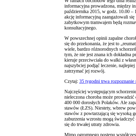
W ramach obchodów tego dnia realizo
informacyjna prowadzona, między inn
października 2015, w godz. 10.00 
akcję informacyjną zaangażowali się
zabytkowym tramwajem będą rozmawia
konsultacyjnego.
W powszechnej opinii zapalne choro
się do przekonania, że jest to „reu
wiele, bardzo różnorodnych schorzeń.
tym, że nie jest znana ich dokładna
kieruje przeciwciała do walki z włas
najszybciej podjąć leczenie, najlepi
zatrzymać jej rozwój.
Czytaj:
35 tygodni trwa rozpoznanie
Najczęściej występującym schorzenie
nieleczona choroba może prowadzić d
400 000 dorosłych Polaków. Ale zap
stawów (ŁZS). Niestety, wbrew pows
stawów z powtarzającą się wysoką go
zaburzenia wzrostu mogą świadczyć 
się do trwałej utraty zdrowia.
Mimo ogromnego postępu współczesn