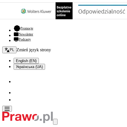
- otwiera się w nowej karcie
Promocje
Newsletter
Podcasty
Zmień język - bieżący:
Zmień język strony
PL
English (EN)
Українська (UA)