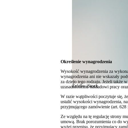
Określenie wynagrodzenia
Wysokość wynagrodzenia za wykonanie
wynagrodzenia ani nie wskazały pods
za dzieło tego rodzaju. Jeżeli także
Źródło: iStock
uzasadnionemu nakładowi pracy ora
W razie wątpliwości poczytuje się, że
ustalić wysokości wynagrodzenia, n
przyjmującego zamówienie (art. 628 §
Ze względu na tę regulację strony m
umową. Brak porozumienia co do wy
wyżej przepisu, że przyjmujący zam