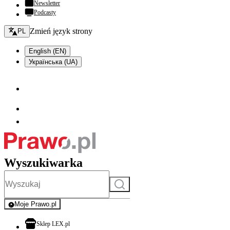
Newsletter
Podcasty
Zmień język - bieżący:
Zmień język strony
PL
English (EN)
Українська (UA)
Wyszukiwarka
Szukaj
Moje Prawo.pl
- rejestracja i logowanie do serwisu
otwiera się w nowej karcie
Sklep LEX.pl