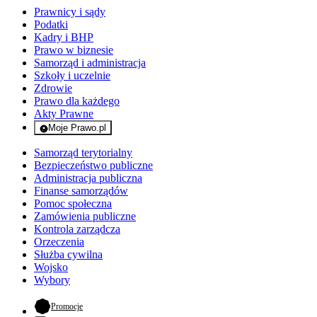
Prawnicy i sądy
Podatki
Kadry i BHP
Prawo w biznesie
Samorząd i administracja
Szkoły i uczelnie
Zdrowie
Prawo dla każdego
Akty Prawne
Moje Prawo.pl
- rejestracja i logowanie do serwisu
Samorząd terytorialny
Bezpieczeństwo publiczne
Administracja publiczna
Finanse samorządów
Pomoc społeczna
Zamówienia publiczne
Kontrola zarządcza
Orzeczenia
Służba cywilna
Wojsko
Wybory
- otwiera się w nowej karcie
Promocje