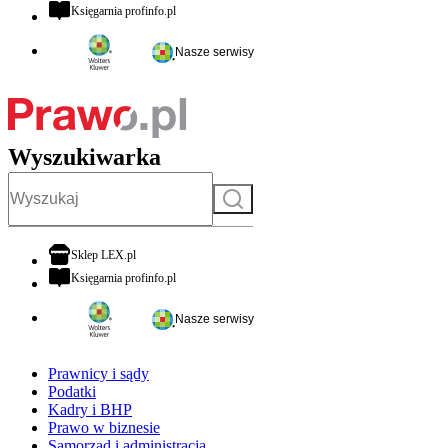
otwiera się w nowej karcie
Księgarnia profinfo.pl
Nasze serwisy
Wyszukiwarka
Szukaj
otwiera się w nowej karcie
Sklep LEX.pl
otwiera się w nowej karcie
Księgarnia profinfo.pl
Nasze serwisy
Prawnicy i sądy
Podatki
Kadry i BHP
Prawo w biznesie
Samorząd i administracja