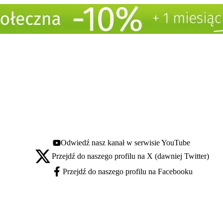
Odwiedź nasz kanał w serwisie YouTube
Youtube - otwiera się w nowej karcie
Przejdź do naszego profilu na X (dawniej Twitter)
X - otwiera się w nowej karcie
Przejdź do naszego profilu na Facebooku
Facebook - otwiera się w nowej karcie