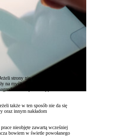
żeli strony nie określiły wysokości
iały na myśli zwykłe wynagrodzenie
wynagrodzenie odpowiadające
żeli także w ten sposób nie da się
cy oraz innym nakładom
prace nieobjęte zawartą wcześniej
acza bowiem w świetle powołanego