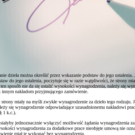
 dzieła można określić przez wskazanie podstaw do jego ustalenia. Je
taw do jego ustalenia, poczytuje się w razie wątpliwości, że strony m
 w ten sposób nie da się ustalić wysokości wynagrodzenia, należy się 
z innym nakładom przyjmującego zamówienie.
 strony miały na myśli zwykłe wynagrodzenie za dzieło tego rodzaju. Je
ależy się wynagrodzenie odpowiadające uzasadnionemu nakładowi pra
 1 k.c.).
usiałyby jednoznacznie wyłączyć możliwość żądania wynagrodzenia za 
sokości wynagrodzenia za dodatkowe prace nieobjęte umową nie ozn
ówienie miał je wykonać bez wynagrodzenia.