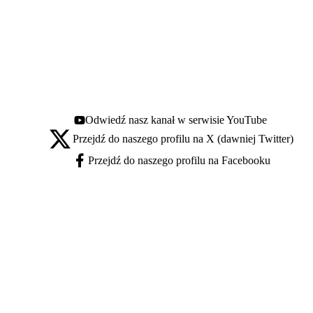
Odwiedź nasz kanał w serwisie YouTube
Youtube - otwiera się w nowej karcie
Przejdź do naszego profilu na X (dawniej Twitter)
X - otwiera się w nowej karcie
Przejdź do naszego profilu na Facebooku
Facebook - otwiera się w nowej karcie