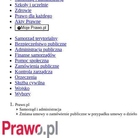
Szkoły i uczelnie
Zdrowie
Prawo dla każdego
Akty Prawne
Moje Prawo.pl
- rejestracja i logowanie do serwisu
Samorząd terytorialny
Bezpieczeństwo publiczne
Administracja publiczna
Finanse samorządów
Pomoc społeczna
Zamówienia publiczne
Kontrola zarządcza
Orzeczenia
Służba cywilna
Wojsko
Wybory
Prawo.pl
Samorząd i administracja
Zmiana umowy o zamówienie publiczne w przypadku umowy o dzieło