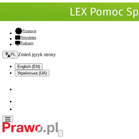
- otwiera się w nowej karcie
Promocje
Newsletter
Podcasty
Zmień język - bieżący:
Zmień język strony
PL
English (EN)
Українська (UA)