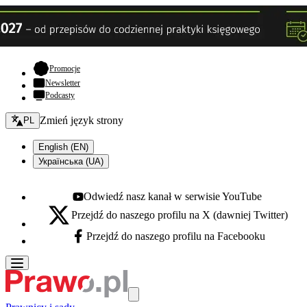
- otwiera się w nowej karcie
Promocje
Newsletter
Podcasty
Zmień język - bieżący:
Zmień język strony
PL
English (EN)
Українська (UA)
Odwiedź nasz kanał w serwisie YouTube
Youtube - otwiera się w nowej karcie
Przejdź do naszego profilu na X (dawniej Twitter)
X - otwiera się w nowej karcie
Przejdź do naszego profilu na Facebooku
Facebook - otwiera się w nowej karcie