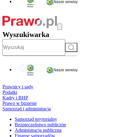
Nasze serwisy
Wyszukiwarka
Szukaj
Nasze serwisy
Prawnicy i sądy
Podatki
Kadry i BHP
Prawo w biznesie
Samorząd i administracja
Samorząd terytorialny
Bezpieczeństwo publiczne
Administracja publiczna
Finanse samorządów