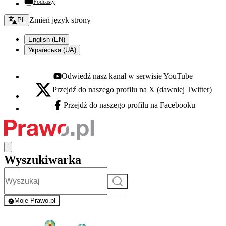
Podcasty
Zmień język - bieżący:
Zmień język strony
PL
English (EN)
Українська (UA)
Odwiedź nasz kanał w serwisie YouTube
Youtube - otwiera się w nowej karcie
Przejdź do naszego profilu na X (dawniej Twitter)
X - otwiera się w nowej karcie
Przejdź do naszego profilu na Facebooku
Facebook - otwiera się w nowej karcie
Wyszukiwarka
Szukaj
Moje Prawo.pl
- rejestracja i logowanie do serwisu