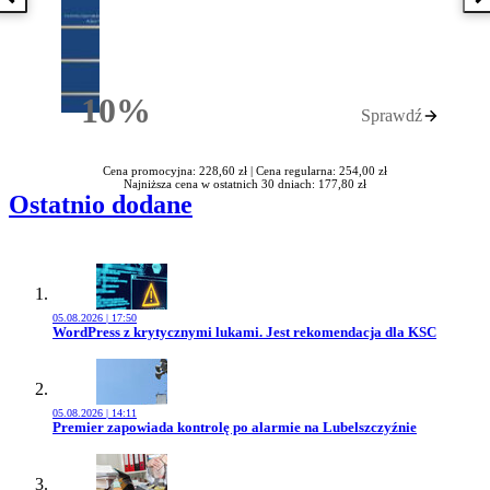
Poprzednia książka
N
10%
Sprawdź
Rabatu
Cena promocyjna: 228,60 zł |
Cena regularna: 254,00 zł
Najniższa cena w ostatnich 30 dniach: 177,80 zł
Ostatnio dodane
05.08.2026 | 17:50
Przejdź do artykułu:
WordPress z krytycznymi lukami. Jest rekomendacja dla KSC
05.08.2026 | 14:11
Przejdź do artykułu:
Premier zapowiada kontrolę po alarmie na Lubelszczyźnie