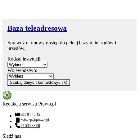
Baza teleadresowa
Sprawdź darmowy dostęp do pełnej bazy m.in. sądów i
urzędów.
Rodzaj instytucji:
Województwo:
Szukaj danych kontaktowych
Redakcja serwisu Prawo.pl
801 04 45 45
Numer telefonu:
redakcja@prawo.pl
Adres email:
22 535 88 00
Numer telefonu:
Śledź nas