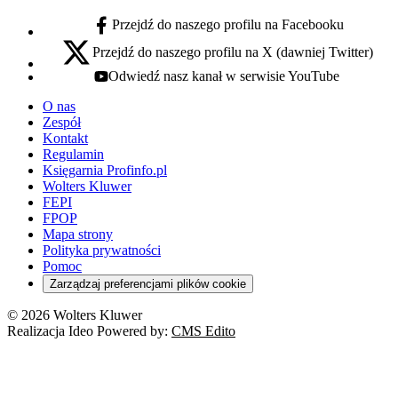
Przejdź do naszego profilu na Facebooku
facebook - otwiera się w nowej karcie
Przejdź do naszego profilu na X (dawniej Twitter)
x - otwiera się w nowej karcie
Odwiedź nasz kanał w serwisie YouTube
youtube - otwiera się w nowej karcie
O nas
Zespół
Kontakt
Regulamin
Księgarnia Profinfo.pl
Wolters Kluwer
FEPI
FPOP
Mapa strony
Polityka prywatności
Pomoc
Zarządzaj preferencjami plików cookie
© 2026 Wolters Kluwer
Realizacja Ideo Powered by:
CMS Edito