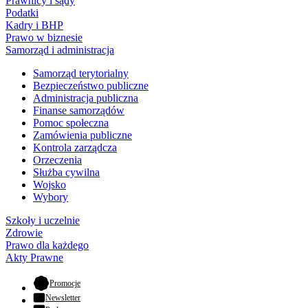
Prawnicy i sądy
Podatki
Kadry i BHP
Prawo w biznesie
Samorząd i administracja
Samorząd terytorialny
Bezpieczeństwo publiczne
Administracja publiczna
Finanse samorządów
Pomoc społeczna
Zamówienia publiczne
Kontrola zarządcza
Orzeczenia
Służba cywilna
Wojsko
Wybory
Szkoły i uczelnie
Zdrowie
Prawo dla każdego
Akty Prawne
- otwiera się w nowej karcie
Promocje
Newsletter