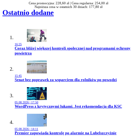
Cena promocyjna: 228,60 zł |
Cena regularna: 254,00 zł
Najniższa cena w ostatnich 30 dniach: 177,80 zł
Ostatnio dodane
16:25
Przejdź do artykułu:
Coraz bliżej większej kontroli społecznej nad programami ochrony
powietrza
15:45
Przejdź do artykułu:
Senat bez poprawek za wsparciem dla rolników po powodzi
05.08.2026 | 17:50
Przejdź do artykułu:
WordPress z krytycznymi lukami. Jest rekomendacja dla KSC
05.08.2026 | 14:11
Przejdź do artykułu:
Premier zapowiada kontrolę po alarmie na Lubelszczyźnie