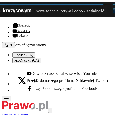
- otwiera się w nowej karcie
Promocje
Newsletter
Podcasty
Zmień język - bieżący:
Zmień język strony
PL
English (EN)
Українська (UA)
Odwiedź nasz kanał w serwisie YouTube
Youtube - otwiera się w nowej karcie
Przejdź do naszego profilu na X (dawniej Twitter)
X - otwiera się w nowej karcie
Przejdź do naszego profilu na Facebooku
Facebook - otwiera się w nowej karcie