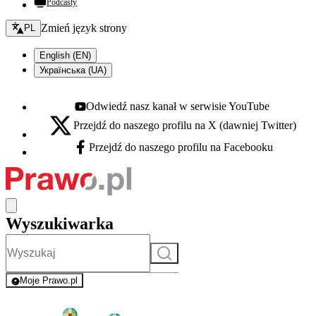
Podcasty
Zmień język - bieżący:
Zmień język strony
PL
English (EN)
Українська (UA)
Odwiedź nasz kanał w serwisie YouTube
Youtube - otwiera się w nowej karcie
Przejdź do naszego profilu na X (dawniej Twitter)
X - otwiera się w nowej karcie
Przejdź do naszego profilu na Facebooku
Facebook - otwiera się w nowej karcie
Wyszukiwarka
Szukaj
Moje Prawo.pl
- rejestracja i logowanie do serwisu