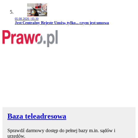
05.08.2026 | 05:30
Przejdź do artykułu:
Jest Centralny Rejestr Umów, tylko... czym jest umowa
Baza teleadresowa
Sprawdź darmowy dostęp do pełnej bazy m.in. sądów i
urzędów.