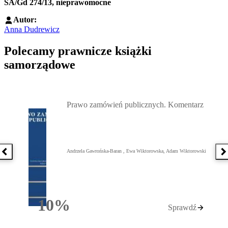
SA/Gd 274/13, nieprawomocne
Autor:
Anna Dudrewicz
Polecamy prawnicze książki
samorządowe
Przejdź do: Prawo zamówień publicznych. Komentarz, Andrzela G
Prawo zamówień publicznych. Komentarz
Andrzela Gawrońska-Baran , Ewa Wiktorowska, Adam Wiktorowski
Poprzednia książka
N
10%
Sprawdź
Rabatu