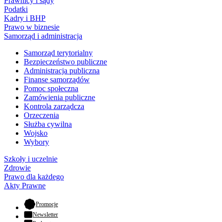
Prawnicy i sądy
Podatki
Kadry i BHP
Prawo w biznesie
Samorząd i administracja
Samorząd terytorialny
Bezpieczeństwo publiczne
Administracja publiczna
Finanse samorządów
Pomoc społeczna
Zamówienia publiczne
Kontrola zarządcza
Orzeczenia
Służba cywilna
Wojsko
Wybory
Szkoły i uczelnie
Zdrowie
Prawo dla każdego
Akty Prawne
- otwiera się w nowej karcie
Promocje
Newsletter