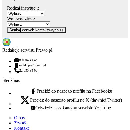
Rodzaj instytucji:
Województwo:
Szukaj danych kontaktowych
Redakcja serwisu Prawo.pl
801 04 45 45
Numer telefonu:
redakcja@prawo.pl
Adres email:
22 535 88 00
Numer telefonu:
Śledź nas
Przejdź do naszego profilu na Facebooku
facebook - otwiera się w nowej karcie
Przejdź do naszego profilu na X (dawniej Twitter)
x - otwiera się w nowej karcie
Odwiedź nasz kanał w serwisie YouTube
youtube - otwiera się w nowej karcie
O nas
Zespół
Kontakt