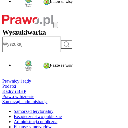
Nasze serwisy
Wyszukiwarka
Szukaj
Nasze serwisy
Prawnicy i sądy
Podatki
Kadry i BHP
Prawo w biznesie
Samorząd i administracja
Samorząd terytorialny
Bezpieczeństwo publiczne
Administracja publiczna
Finanse samorządów