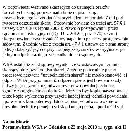
W odpowiedzi wezwano skarżących do usunięcia braków
formalnych skargi poprzez nadesłanie odpisu skargi
poświadczonego za zgodność z oryginałem, w terminie 7 dni pod
rygorem odrzucenia skargi. Stosownie bowiem do treści art. 57 § 1
ustawy z dnia 30 sierpnia 2002 r. Prawo o postępowaniu przed
sądami administracyjnymi (Dz. U. z 2012 r., poz. 270, ze zm.)
skarga powinna czynić zadość wymaganiom pisma w postępowaniu
sądowym. Zgodnie więc z treścią art. 47 § 1 ustawy do pisma strony
należy dołączyć jego odpisy i odpisy załączników w oryginale, po
jednym odpisie każdego załącznika do akt sądowych.
WSA ustalił, iż z akt sprawy wynika, że w ustawowym terminie
skarżący nie złożyli odpisu skargi. Złożone po terminie pismo
procesowe nazwane "uzupełnieniem skargi" nie mogło stanowić jej
odpisu. WSA przypomniał, iż odpisem pisma jest bowiem każdy
dalszy jego egzemplarz, odwzorowany w dowolnej technice,
zgodny z oryginałem co do treści. Może to być kopia maszynowa, a
także kopia wykonana przy użyciu każdej innej techniki powielania
np.: wydruk komputerowy. Istotą odpisu jest odwzorowanie w
dowolnej technice pełnej treści składanego pisma – podkreślił sąd.
Na podstawie:
Postanowienie WSA w Gdańsku z 23 maja 2013 r., sygn. akt II