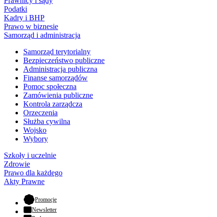
Prawnicy i sądy
Podatki
Kadry i BHP
Prawo w biznesie
Samorząd i administracja
Samorząd terytorialny
Bezpieczeństwo publiczne
Administracja publiczna
Finanse samorządów
Pomoc społeczna
Zamówienia publiczne
Kontrola zarządcza
Orzeczenia
Służba cywilna
Wojsko
Wybory
Szkoły i uczelnie
Zdrowie
Prawo dla każdego
Akty Prawne
- otwiera się w nowej karcie
Promocje
Newsletter