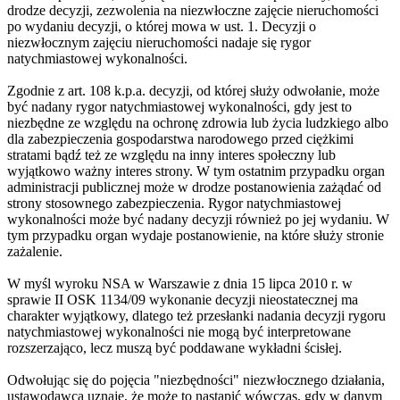
drodze decyzji, zezwolenia na niezwłoczne zajęcie nieruchomości
po wydaniu decyzji, o której mowa w ust. 1. Decyzji o
niezwłocznym zajęciu nieruchomości nadaje się rygor
natychmiastowej wykonalności.
Zgodnie z art. 108 k.p.a. decyzji, od której służy odwołanie, może
być nadany rygor natychmiastowej wykonalności, gdy jest to
niezbędne ze względu na ochronę zdrowia lub życia ludzkiego albo
dla zabezpieczenia gospodarstwa narodowego przed ciężkimi
stratami bądź też ze względu na inny interes społeczny lub
wyjątkowo ważny interes strony. W tym ostatnim przypadku organ
administracji publicznej może w drodze postanowienia zażądać od
strony stosownego zabezpieczenia. Rygor natychmiastowej
wykonalności może być nadany decyzji również po jej wydaniu. W
tym przypadku organ wydaje postanowienie, na które służy stronie
zażalenie.
W myśl wyroku NSA w Warszawie z dnia 15 lipca 2010 r. w
sprawie II OSK 1134/09 wykonanie decyzji nieostatecznej ma
charakter wyjątkowy, dlatego też przesłanki nadania decyzji rygoru
natychmiastowej wykonalności nie mogą być interpretowane
rozszerzająco, lecz muszą być poddawane wykładni ścisłej.
Odwołując się do pojęcia "niezbędności" niezwłocznego działania,
ustawodawca uznaje, że może to nastąpić wówczas, gdy w danym