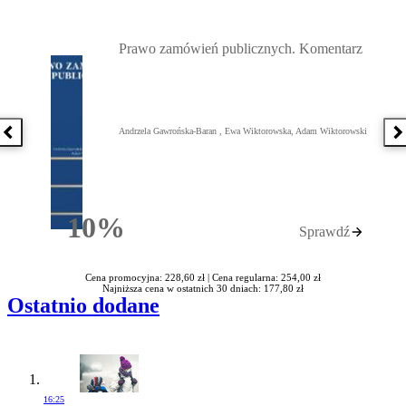
Przejdź do: Prawo zamówień publicznych. Komentarz, Andrzela G
Prawo zamówień publicznych. Komentarz
Andrzela Gawrońska-Baran , Ewa Wiktorowska, Adam Wiktorowski
Poprzednia książka
N
10%
Sprawdź
Rabatu
Cena promocyjna: 228,60 zł |
Cena regularna: 254,00 zł
Najniższa cena w ostatnich 30 dniach: 177,80 zł
Ostatnio dodane
16:25