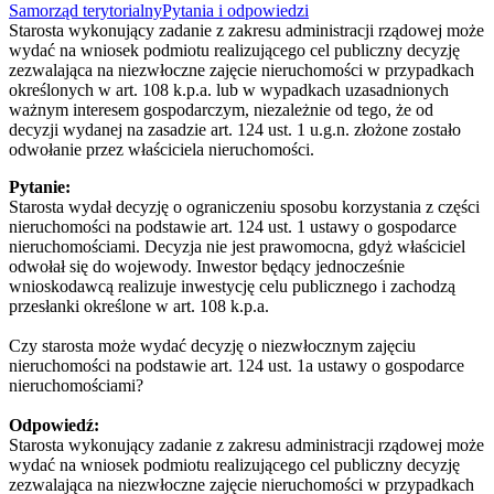
Samorząd terytorialny
Pytania i odpowiedzi
Starosta wykonujący zadanie z zakresu administracji rządowej może
wydać na wniosek podmiotu realizującego cel publiczny decyzję
zezwalająca na niezwłoczne zajęcie nieruchomości w przypadkach
określonych w art. 108 k.p.a. lub w wypadkach uzasadnionych
ważnym interesem gospodarczym, niezależnie od tego, że od
decyzji wydanej na zasadzie art. 124 ust. 1 u.g.n. złożone zostało
odwołanie przez właściciela nieruchomości.
Pytanie:
Starosta wydał decyzję o ograniczeniu sposobu korzystania z części
nieruchomości na podstawie art. 124 ust. 1 ustawy o gospodarce
nieruchomościami. Decyzja nie jest prawomocna, gdyż właściciel
odwołał się do wojewody. Inwestor będący jednocześnie
wnioskodawcą realizuje inwestycję celu publicznego i zachodzą
przesłanki określone w art. 108 k.p.a.
Czy starosta może wydać decyzję o niezwłocznym zajęciu
nieruchomości na podstawie art. 124 ust. 1a ustawy o gospodarce
nieruchomościami?
Odpowiedź:
Starosta wykonujący zadanie z zakresu administracji rządowej może
wydać na wniosek podmiotu realizującego cel publiczny decyzję
zezwalająca na niezwłoczne zajęcie nieruchomości w przypadkach