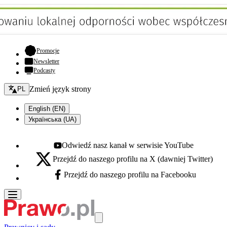
- otwiera się w nowej karcie
Promocje
Newsletter
Podcasty
Zmień język - bieżący:
Zmień język strony
PL
English (EN)
Українська (UA)
Odwiedź nasz kanał w serwisie YouTube
Youtube - otwiera się w nowej karcie
Przejdź do naszego profilu na X (dawniej Twitter)
X - otwiera się w nowej karcie
Przejdź do naszego profilu na Facebooku
Facebook - otwiera się w nowej karcie