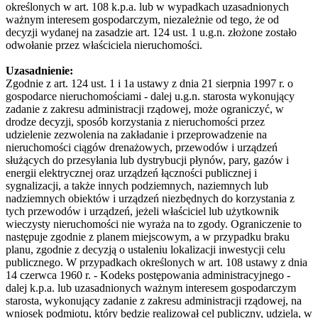
określonych w art. 108 k.p.a. lub w wypadkach uzasadnionych
ważnym interesem gospodarczym, niezależnie od tego, że od
decyzji wydanej na zasadzie art. 124 ust. 1 u.g.n. złożone zostało
odwołanie przez właściciela nieruchomości.
Uzasadnienie:
Zgodnie z art. 124 ust. 1 i 1a ustawy z dnia 21 sierpnia 1997 r. o
gospodarce nieruchomościami - dalej u.g.n. starosta wykonujący
zadanie z zakresu administracji rządowej, może ograniczyć, w
drodze decyzji, sposób korzystania z nieruchomości przez
udzielenie zezwolenia na zakładanie i przeprowadzenie na
nieruchomości ciągów drenażowych, przewodów i urządzeń
służących do przesyłania lub dystrybucji płynów, pary, gazów i
energii elektrycznej oraz urządzeń łączności publicznej i
sygnalizacji, a także innych podziemnych, naziemnych lub
nadziemnych obiektów i urządzeń niezbędnych do korzystania z
tych przewodów i urządzeń, jeżeli właściciel lub użytkownik
wieczysty nieruchomości nie wyraża na to zgody. Ograniczenie to
następuje zgodnie z planem miejscowym, a w przypadku braku
planu, zgodnie z decyzją o ustaleniu lokalizacji inwestycji celu
publicznego. W przypadkach określonych w art. 108 ustawy z dnia
14 czerwca 1960 r. - Kodeks postępowania administracyjnego -
dalej k.p.a. lub uzasadnionych ważnym interesem gospodarczym
starosta, wykonujący zadanie z zakresu administracji rządowej, na
wniosek podmiotu, który będzie realizował cel publiczny, udziela, w