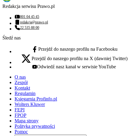
Redakcja serwisu Prawo.pl
801 04 45 45
Numer telefonu:
redakcja@prawo.pl
Adres email:
22 535 88 00
Numer telefonu:
Śledź nas
Przejdź do naszego profilu na Facebooku
facebook - otwiera się w nowej karcie
Przejdź do naszego profilu na X (dawniej Twitter)
x - otwiera się w nowej karcie
Odwiedź nasz kanał w serwisie YouTube
youtube - otwiera się w nowej karcie
O nas
Zespół
Kontakt
Regulamin
Księgarnia Profinfo.pl
Wolters Kluwer
FEPI
FPOP
Mapa strony
Polityka prywatności
Pomoc