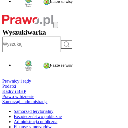
Nasze serwisy
Wyszukiwarka
Szukaj
Nasze serwisy
Prawnicy i sądy
Podatki
Kadry i BHP
Prawo w biznesie
Samorząd i administracja
Samorząd terytorialny
Bezpieczeństwo publiczne
Administracja publiczna
Finanse samorządów