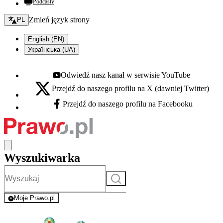
Podcasty
Zmień język - bieżący:
Zmień język strony
PL
English (EN)
Українська (UA)
Odwiedź nasz kanał w serwisie YouTube
Youtube - otwiera się w nowej karcie
Przejdź do naszego profilu na X (dawniej Twitter)
X - otwiera się w nowej karcie
Przejdź do naszego profilu na Facebooku
Facebook - otwiera się w nowej karcie
Wyszukiwarka
Szukaj
Moje Prawo.pl
- rejestracja i logowanie do serwisu