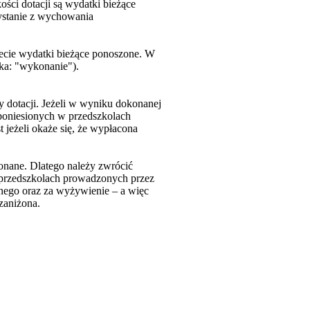
ści dotacji są wydatki bieżące
zystanie z wychowania
żecie wydatki bieżące ponoszone. W
ka: "wykonanie").
 dotacji. Jeżeli w wyniku dokonanej
 poniesionych w przedszkolach
jeżeli okaże się, że wypłacona
onane. Dlatego należy zwrócić
w przedszkolach prowadzonych przez
lnego oraz za wyżywienie – a więc
zaniżona.
 w nowym oknie