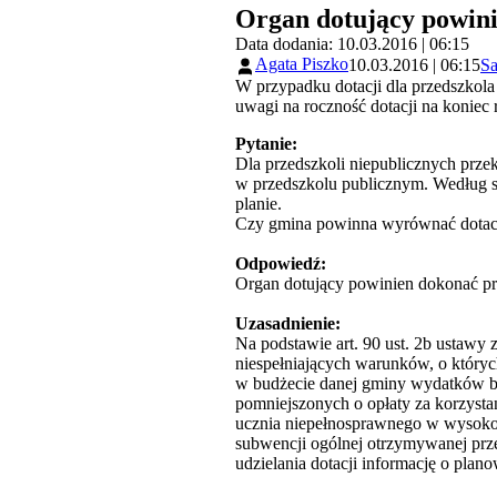
Organ dotujący powini
Data dodania: 10.03.2016 | 06:15
Agata Piszko
10.03.2016 | 06:15
Sa
W przypadku dotacji dla przedszkola
uwagi na roczność dotacji na koniec
Pytanie:
Dla przedszkoli niepublicznych prz
w przedszkolu publicznym. Według sp
planie.
Czy gmina powinna wyrównać dotację
Odpowiedź:
Organ dotujący powinien dokonać prz
Uzasadnienie:
Na podstawie art. 90 ust. 2b ustawy z
niespełniających warunków, o których
w budżecie danej gminy wydatków bi
pomniejszonych o opłaty za korzyst
ucznia niepełnosprawnego w wysokośc
subwencji ogólnej otrzymywanej prz
udzielania dotacji informację o plano