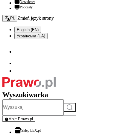
Newsletter
Podcasty
Zmień język - bieżący:
Zmień język strony
PL
English (EN)
Українська (UA)
Wyszukiwarka
Szukaj
Moje Prawo.pl
- rejestracja i logowanie do serwisu
otwiera się w nowej karcie
Sklep LEX.pl