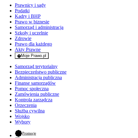
Prawnicy i sądy
Podatki
Kadry i BHP
Prawo w biznesie
Samorząd i administracja
Szkoły i uczelnie
Zdrowie
Prawo dla każdego
Akty Prawne
Moje Prawo.pl
- rejestracja i logowanie do serwisu
Samorząd terytorialny
Bezpieczeństwo publiczne
Administracja publiczna
Finanse samorządów
Pomoc społeczna
Zamówienia publiczne
Kontrola zarządcza
Orzeczenia
Służba cywilna
Wojsko
Wybory
- otwiera się w nowej karcie
Promocje