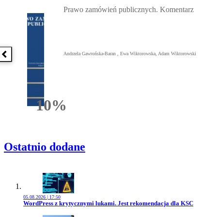
Prawo zamówień publicznych. Komentarz
Andrzela Gawrońska-Baran , Ewa Wiktorowska, Adam Wiktorowski
Poprzednia książka
10%
Rabatu
Ostatnio dodane
05.08.2026 | 17:50
Przejdź do artykułu:
WordPress z krytycznymi lukami. Jest rekomendacja dla KSC