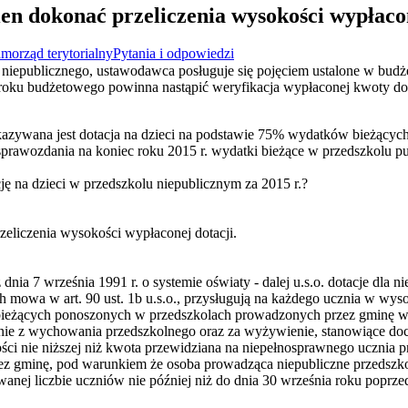
en dokonać przeliczenia wysokości wypłacon
morząd terytorialny
Pytania i odpowiedzi
 niepublicznego, ustawodawca posługuje się pojęciem ustalone w budż
 roku budżetowego powinna nastąpić weryfikacja wypłaconej kwoty dot
ekazywana jest dotacja na dzieci na podstawie 75% wydatków bieżący
rawozdania na koniec roku 2015 r. wydatki bieżące w przedszkolu pu
 na dzieci w przedszkolu niepublicznym za 2015 r.?
eliczenia wysokości wypłaconej dotacji.
 dnia 7 września 1991 r. o systemie oświaty - dalej u.s.o. dotacje dla n
 mowa w art. 90 ust. 1b u.s.o., przysługują na każdego ucznia w wyso
eżących ponoszonych w przedszkolach prowadzonych przez gminę w p
anie z wychowania przedszkolnego oraz za wyżywienie, stanowiące do
i nie niższej niż kwota przewidziana na niepełnosprawnego ucznia p
ez gminę, pod warunkiem że osoba prowadząca niepubliczne przedsz
wanej liczbie uczniów nie później niż do dnia 30 września roku poprzed