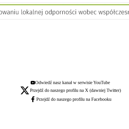
Odwiedź nasz kanał w serwisie YouTube
Youtube - otwiera się w nowej karcie
Przejdź do naszego profilu na X (dawniej Twitter)
X - otwiera się w nowej karcie
Przejdź do naszego profilu na Facebooku
Facebook - otwiera się w nowej karcie