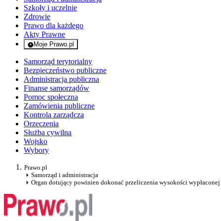
Szkoły i uczelnie
Zdrowie
Prawo dla każdego
Akty Prawne
Moje Prawo.pl
- rejestracja i logowanie do serwisu
Samorząd terytorialny
Bezpieczeństwo publiczne
Administracja publiczna
Finanse samorządów
Pomoc społeczna
Zamówienia publiczne
Kontrola zarządcza
Orzeczenia
Służba cywilna
Wojsko
Wybory
Prawo.pl
Samorząd i administracja
Organ dotujący powinien dokonać przeliczenia wysokości wypłaconej 