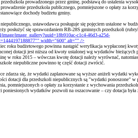
przedszkola prowadzonego przez gminę, podstawą do ustalenia wysoko
 prowadzenie przedszkola publicznego, pomniejszone o opłaty za kor
 stanowiące dochody budżetu gminy.
 niepublicznego, ustawodawca posługuje się pojęciem ustalone w bud
ależy posłużyć się sprawozdaniem RB-28S gminnych przedszkoli (rubry
.pl/image/image_gallery?uuid=18b910ac-c1c4-46d3-a25d-
1444197188877"" width="600" alt="" />
niec roku budżetowego powinna nastąpić weryfikacja wypłaconej kwoty
łaconej dotacji jest niższa od kwoty ustalonej wg wydatków bieżących
nę w roku 2015 – wówczas kwotę dotacji należy wyrównać, natomiast 
kole niepubliczne powinno tę część dotacji zwrócić.
ce zdarza się, że wydatki zaplanowane są wyższe aniżeli wydatki wyk
ści dotacji dla przedszkoli niepublicznych są "wydatki ponoszone" 
nia, pomniejszonych o opłaty za korzystanie z wychowania przedszko
ci poniesionych wydatków pozwoli na oszacowanie – czy dotacja była 
awrońska-Baran , Ewa Wiktorowska, Adam Wiktorowski - otwiera się