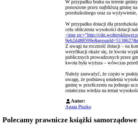
W przypadku braku na terenie gminy 
ponoszone przez najbliższą gminę na
przedszkolnego oraz za wyżywienie,
W przypadku dotacji dla przedszkola
celu obliczenia wysokości dotacji n
<img src="http://cdn.wolterskluwer
9eb2d488599e&groupId=5138627&t=
Z uwagi na roczność dotacji – na ko
weryfikacji okaże się, że kwota wyp
publicznych prowadzonych przez gmi
kwota była wyższa – wówczas przedsz
Należy zauważyć, że często w prakty
uwagę, że podstawą ustalenia wysoko
gminę w przeliczeniu na jednego ucz
ostateczna wiedza na temat wysokoś
Autor:
Agata Piszko
Polecamy prawnicze książki samorządowe
Przejdź do: Prawo zamówień publicznych. Komentarz, Andrzela G