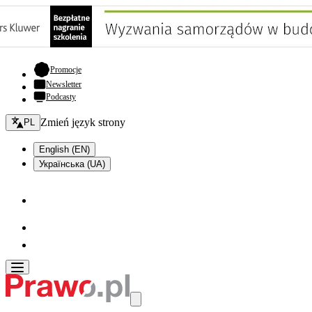
- otwiera się w nowej karcie
Promocje
Newsletter
Podcasty
Zmień język - bieżący:
Zmień język strony
PL
English (EN)
Українська (UA)