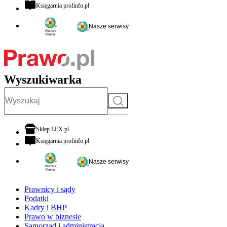
otwiera się w nowej karcie
Księgarnia profinfo.pl
Nasze serwisy
Wyszukiwarka
Szukaj
otwiera się w nowej karcie
Sklep LEX.pl
otwiera się w nowej karcie
Księgarnia profinfo.pl
Nasze serwisy
Prawnicy i sądy
Podatki
Kadry i BHP
Prawo w biznesie
Samorząd i administracja