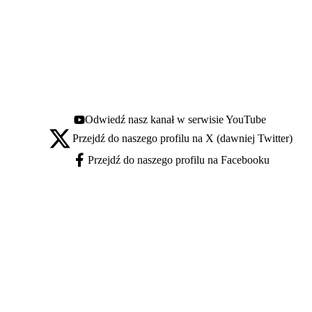
Odwiedź nasz kanał w serwisie YouTube
Youtube - otwiera się w nowej karcie
Przejdź do naszego profilu na X (dawniej Twitter)
X - otwiera się w nowej karcie
Przejdź do naszego profilu na Facebooku
Facebook - otwiera się w nowej karcie