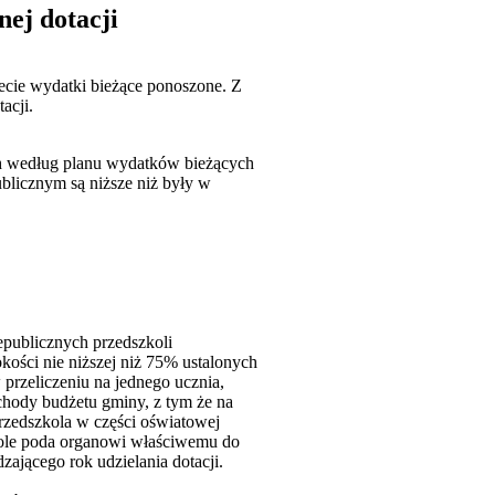
ej dotacji
ecie wydatki bieżące ponoszone. Z
acji.
ch według planu wydatków bieżących
blicznym są niższe niż były w
iepublicznych przedszkoli
kości nie niższej niż 75% ustalonych
rzeliczeniu na jednego ucznia,
chody budżetu gminy, z tym że na
rzedszkola w części oświatowej
kole poda organowi właściwemu do
zającego rok udzielania dotacji.