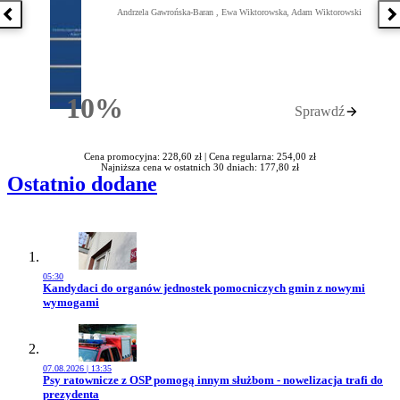
Andrzela Gawrońska-Baran , Ewa Wiktorowska, Adam Wiktorowski
Poprzednia książka
N
10%
Sprawdź
Rabatu
Cena promocyjna: 228,60 zł |
Cena regularna: 254,00 zł
Najniższa cena w ostatnich 30 dniach: 177,80 zł
Ostatnio dodane
05:30
Przejdź do artykułu:
Kandydaci do organów jednostek pomocniczych gmin z nowymi
wymogami
07.08.2026 | 13:35
Przejdź do artykułu:
Psy ratownicze z OSP pomogą innym służbom - nowelizacja trafi do
prezydenta