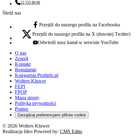
22 535 88 00
Numer telefonu:
Śledź nas
Przejdź do naszego profilu na Facebooku
facebook - otwiera się w nowej karcie
Przejdź do naszego profilu na X (dawniej Twitter)
x - otwiera się w nowej karcie
Odwiedź nasz kanał w serwisie YouTube
youtube - otwiera się w nowej karcie
O nas
Zespół
Kontakt
Regulamin
Księgarnia Profinfo.pl
Wolters Kluwer
FEPI
FPOP
Mapa strony
Polityka prywatności
Pomoc
Zarządzaj preferencjami plików cookie
© 2026 Wolters Kluwer
Realizacja Ideo Powered by:
CMS Edito