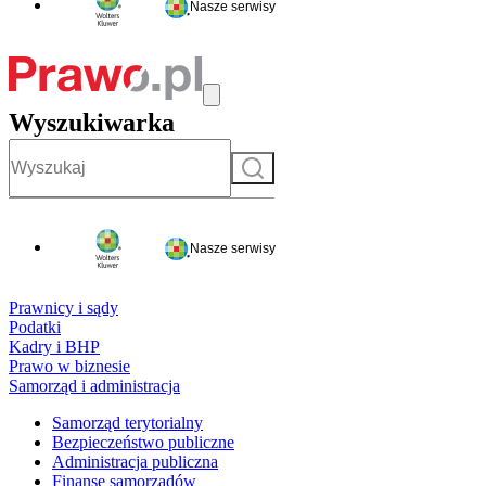
Nasze serwisy
Wyszukiwarka
Szukaj
Nasze serwisy
Prawnicy i sądy
Podatki
Kadry i BHP
Prawo w biznesie
Samorząd i administracja
Samorząd terytorialny
Bezpieczeństwo publiczne
Administracja publiczna
Finanse samorządów