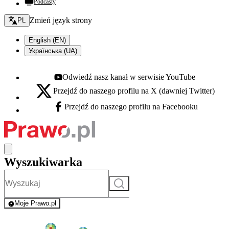
Podcasty
Zmień język - bieżący:
Zmień język strony
PL
English (EN)
Українська (UA)
Odwiedź nasz kanał w serwisie YouTube
Youtube - otwiera się w nowej karcie
Przejdź do naszego profilu na X (dawniej Twitter)
X - otwiera się w nowej karcie
Przejdź do naszego profilu na Facebooku
Facebook - otwiera się w nowej karcie
Wyszukiwarka
Szukaj
Moje Prawo.pl
- rejestracja i logowanie do serwisu