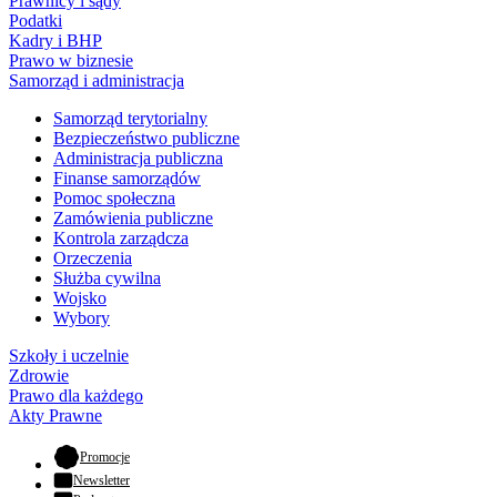
Prawnicy i sądy
Podatki
Kadry i BHP
Prawo w biznesie
Samorząd i administracja
Samorząd terytorialny
Bezpieczeństwo publiczne
Administracja publiczna
Finanse samorządów
Pomoc społeczna
Zamówienia publiczne
Kontrola zarządcza
Orzeczenia
Służba cywilna
Wojsko
Wybory
Szkoły i uczelnie
Zdrowie
Prawo dla każdego
Akty Prawne
- otwiera się w nowej karcie
Promocje
Newsletter