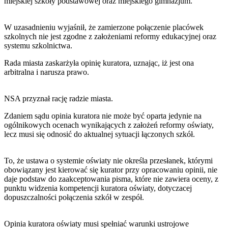
miejskiej szkoły podstawowej oraz miejskiego gimnazjum.
W uzasadnieniu wyjaśnił, że zamierzone połączenie placówek
szkolnych nie jest zgodne z założeniami reformy edukacyjnej oraz
systemu szkolnictwa.
Rada miasta zaskarżyła opinię kuratora, uznając, iż jest ona
arbitralna i narusza prawo.
NSA przyznał rację radzie miasta.
Zdaniem sądu opinia kuratora nie może być oparta jedynie na
ogólnikowych ocenach wynikających z założeń reformy oświaty,
lecz musi się odnosić do aktualnej sytuacji łączonych szkół.
To, że ustawa o systemie oświaty nie określa przesłanek, którymi
obowiązany jest kierować się kurator przy opracowaniu opinii, nie
daje podstaw do zaakceptowania pisma, które nie zawiera oceny, z
punktu widzenia kompetencji kuratora oświaty, dotyczacej
dopuszczalności połączenia szkół w zespół.
Opinia kuratora oświaty musi spełniać warunki ustrojowe