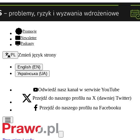
- otwiera się w nowej karcie
Promocje
Newsletter
Podcasty
Zmień język - bieżący:
Zmień język strony
PL
English (EN)
Українська (UA)
Odwiedź nasz kanał w serwisie YouTube
Youtube - otwiera się w nowej karcie
Przejdź do naszego profilu na X (dawniej Twitter)
X - otwiera się w nowej karcie
Przejdź do naszego profilu na Facebooku
Facebook - otwiera się w nowej karcie