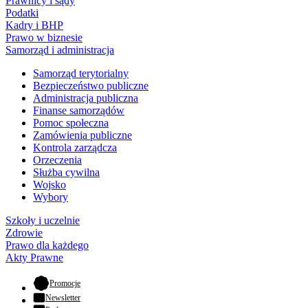
Prawnicy i sądy
Podatki
Kadry i BHP
Prawo w biznesie
Samorząd i administracja
Samorząd terytorialny
Bezpieczeństwo publiczne
Administracja publiczna
Finanse samorządów
Pomoc społeczna
Zamówienia publiczne
Kontrola zarządcza
Orzeczenia
Służba cywilna
Wojsko
Wybory
Szkoły i uczelnie
Zdrowie
Prawo dla każdego
Akty Prawne
- otwiera się w nowej karcie
Promocje
Newsletter