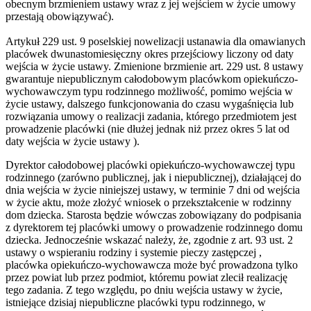
obecnym brzmieniem ustawy wraz z jej wejściem w życie umowy
przestają obowiązywać).
Artykuł 229 ust. 9 poselskiej nowelizacji ustanawia dla omawianych
placówek dwunastomiesięczny okres przejściowy liczony od daty
wejścia w życie ustawy. Zmienione brzmienie art. 229 ust. 8 ustawy
gwarantuje niepublicznym całodobowym placówkom opiekuńczo-
wychowawczym typu rodzinnego możliwość, pomimo wejścia w
życie ustawy, dalszego funkcjonowania do czasu wygaśnięcia lub
rozwiązania umowy o realizacji zadania, którego przedmiotem jest
prowadzenie placówki (nie dłużej jednak niż przez okres 5 lat od
daty wejścia w życie ustawy ).
Dyrektor całodobowej placówki opiekuńczo-wychowawczej typu
rodzinnego (zarówno publicznej, jak i niepublicznej), działającej do
dnia wejścia w życie niniejszej ustawy, w terminie 7 dni od wejścia
w życie aktu, może złożyć wniosek o przekształcenie w rodzinny
dom dziecka. Starosta będzie wówczas zobowiązany do podpisania
z dyrektorem tej placówki umowy o prowadzenie rodzinnego domu
dziecka. Jednocześnie wskazać należy, że, zgodnie z art. 93 ust. 2
ustawy o wspieraniu rodziny i systemie pieczy zastępczej ,
placówka opiekuńczo-wychowawcza może być prowadzona tylko
przez powiat lub przez podmiot, któremu powiat zlecił realizację
tego zadania. Z tego względu, po dniu wejścia ustawy w życie,
istniejące dzisiaj niepubliczne placówki typu rodzinnego, w