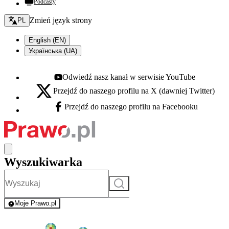
Podcasty
Zmień język - bieżący:
Zmień język strony
PL
English (EN)
Українська (UA)
Odwiedź nasz kanał w serwisie YouTube
Youtube - otwiera się w nowej karcie
Przejdź do naszego profilu na X (dawniej Twitter)
X - otwiera się w nowej karcie
Przejdź do naszego profilu na Facebooku
Facebook - otwiera się w nowej karcie
Wyszukiwarka
Szukaj
Moje Prawo.pl
- rejestracja i logowanie do serwisu