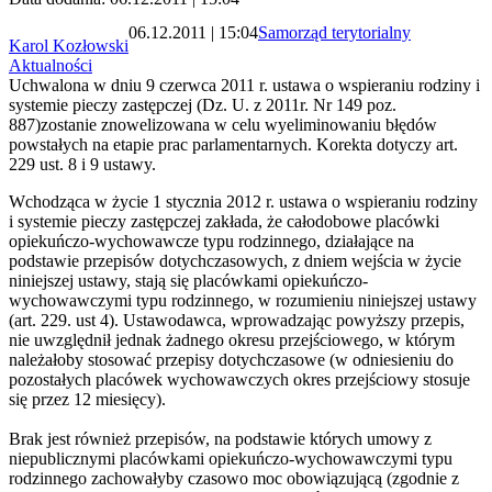
06.12.2011 | 15:04
Samorząd terytorialny
Karol Kozłowski
Aktualności
Uchwalona w dniu 9 czerwca 2011 r. ustawa o wspieraniu rodziny i
systemie pieczy zastępczej (Dz. U. z 2011r. Nr 149 poz.
887)zostanie znowelizowana w celu wyeliminowaniu błędów
powstałych na etapie prac parlamentarnych. Korekta dotyczy art.
229 ust. 8 i 9 ustawy.
Wchodząca w życie 1 stycznia 2012 r. ustawa o wspieraniu rodziny
i systemie pieczy zastępczej zakłada, że całodobowe placówki
opiekuńczo-wychowawcze typu rodzinnego, działające na
podstawie przepisów dotychczasowych, z dniem wejścia w życie
niniejszej ustawy, stają się placówkami opiekuńczo-
wychowawczymi typu rodzinnego, w rozumieniu niniejszej ustawy
(art. 229. ust 4). Ustawodawca, wprowadzając powyższy przepis,
nie uwzględnił jednak żadnego okresu przejściowego, w którym
należałoby stosować przepisy dotychczasowe (w odniesieniu do
pozostałych placówek wychowawczych okres przejściowy stosuje
się przez 12 miesięcy).
Brak jest również przepisów, na podstawie których umowy z
niepublicznymi placówkami opiekuńczo-wychowawczymi typu
rodzinnego zachowałyby czasowo moc obowiązującą (zgodnie z