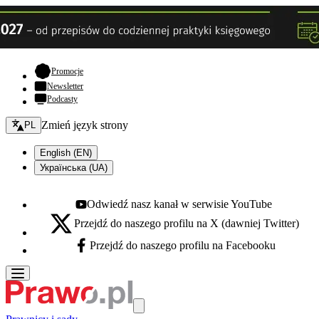
- otwiera się w nowej karcie
Promocje
Newsletter
Podcasty
Zmień język - bieżący:
Zmień język strony
PL
English (EN)
Українська (UA)
Odwiedź nasz kanał w serwisie YouTube
Youtube - otwiera się w nowej karcie
Przejdź do naszego profilu na X (dawniej Twitter)
X - otwiera się w nowej karcie
Przejdź do naszego profilu na Facebooku
Facebook - otwiera się w nowej karcie