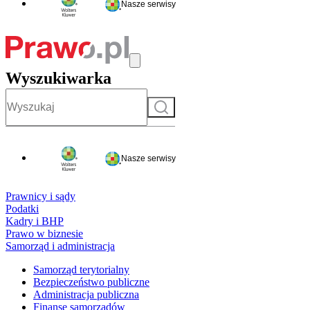
Nasze serwisy
Wyszukiwarka
Szukaj
Nasze serwisy
Prawnicy i sądy
Podatki
Kadry i BHP
Prawo w biznesie
Samorząd i administracja
Samorząd terytorialny
Bezpieczeństwo publiczne
Administracja publiczna
Finanse samorządów