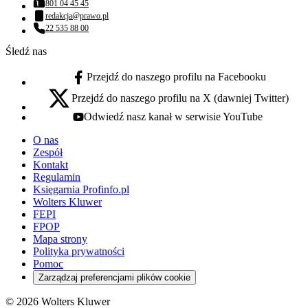
801 04 45 45
Numer telefonu:
redakcja@prawo.pl
Adres email:
22 535 88 00
Numer telefonu:
Śledź nas
Przejdź do naszego profilu na Facebooku
facebook - otwiera się w nowej karcie
Przejdź do naszego profilu na X (dawniej Twitter)
x - otwiera się w nowej karcie
Odwiedź nasz kanał w serwisie YouTube
youtube - otwiera się w nowej karcie
O nas
Zespół
Kontakt
Regulamin
Księgarnia Profinfo.pl
Wolters Kluwer
FEPI
FPOP
Mapa strony
Polityka prywatności
Pomoc
Zarządzaj preferencjami plików cookie
© 2026 Wolters Kluwer