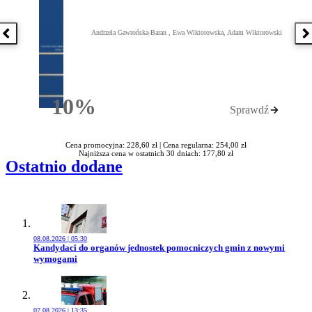
Andrzela Gawrońska-Baran , Ewa Wiktorowska, Adam Wiktorowski
Poprzednia książka
N
10%
Sprawdź
Rabatu
Cena promocyjna: 228,60 zł |
Cena regularna: 254,00 zł
Najniższa cena w ostatnich 30 dniach: 177,80 zł
Ostatnio dodane
08.08.2026 | 05:30
Przejdź do artykułu:
Kandydaci do organów jednostek pomocniczych gmin z nowymi
wymogami
07.08.2026 | 13:35