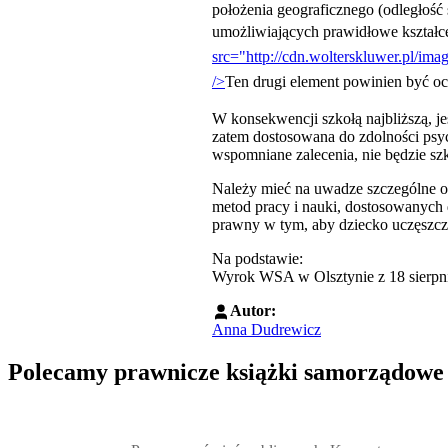
położenia geograficznego (odległość
umożliwiających prawidłowe kształce
src="http://cdn.wolterskluwer.pl
/>
Ten drugi element powinien być oc
W konsekwencji szkołą najbliższą, je
zatem dostosowana do zdolności psyc
wspomniane zalecenia, nie będzie sz
Należy mieć na uwadze szczególne ok
metod pracy i nauki, dostosowanych d
prawny w tym, aby dziecko uczęszczał
Na podstawie:
Wyrok WSA w Olsztynie z 18 sierpni
Autor:
Anna Dudrewicz
Polecamy prawnicze książki samorządowe
Przejdź do: Prawo zamówień publicznych. Komentarz, Andrzela G