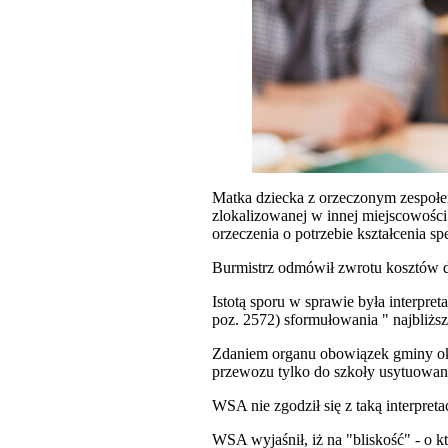
Matka dziecka z orzeczonym zespołe
zlokalizowanej w innej miejscowości.
orzeczenia o potrzebie kształcenia sp
Burmistrz odmówił zwrotu kosztów d
Istotą sporu w sprawie była interpret
poz. 2572) sformułowania " najbliższ
Zdaniem organu obowiązek gminy okr
przewozu tylko do szkoły usytuowan
WSA nie zgodził się z taką interpreta
WSA wyjaśnił, iż na "bliskość" - o k