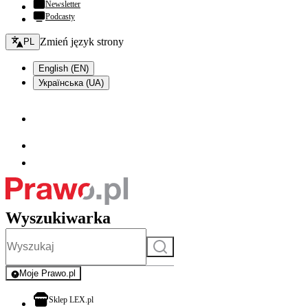
Newsletter
Podcasty
Zmień język - bieżący:
Zmień język strony
PL
English (EN)
Українська (UA)
Wyszukiwarka
Szukaj
Moje Prawo.pl
- rejestracja i logowanie do serwisu
otwiera się w nowej karcie
Sklep LEX.pl