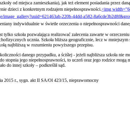
 szkoły od miejsca zamieszkania), jak też element posiadania przez 
nie dzieci z konkretnym rodzajem niepełnosprawności.
<img width="6
/image/image_gallery?uuid=621463ab-220b-44dd-a582-8a6cde3b2d8f&
eniany indywidualnie w świetle orzeczenia o niepełnosprawności dane
st tylko szkoła pozwalająca realizować zalecenia zawarte w orzeczeniu
hofizycznych ucznia. Szkoła bliższa geograficznie, lecz w mniejszym 
kołą najbliższą w rozumieniu powyższego przepisu.
oliczności danego przypadku, a ściślej - jeżeli najbliższa szkoła nie
o stopnia jego niepełnosprawności, to uczeń oraz jego rodzice mogą mie
o do innej szkoły – podkreślił sąd.
a 2015 r., sygn. akt II SA/Ol 423/15, nieprawomocny
awrońska-Baran , Ewa Wiktorowska, Adam Wiktorowski - otwiera się