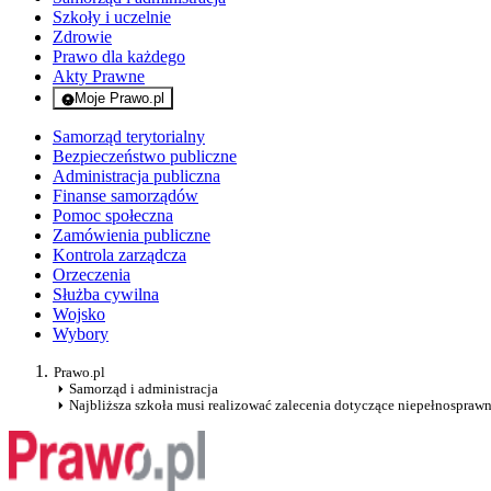
Szkoły i uczelnie
Zdrowie
Prawo dla każdego
Akty Prawne
Moje Prawo.pl
- rejestracja i logowanie do serwisu
Samorząd terytorialny
Bezpieczeństwo publiczne
Administracja publiczna
Finanse samorządów
Pomoc społeczna
Zamówienia publiczne
Kontrola zarządcza
Orzeczenia
Służba cywilna
Wojsko
Wybory
Prawo.pl
Samorząd i administracja
Najbliższa szkoła musi realizować zalecenia dotyczące niepełnospraw