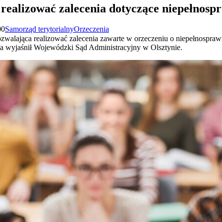
 realizować zalecenia dotyczące niepełnosp
00
Samorząd terytorialny
Orzeczenia
 pozwalająca realizować zalecenia zawarte w orzeczeniu o niepełnospra
ia wyjaśnił Wojewódzki Sąd Administracyjny w Olsztynie.