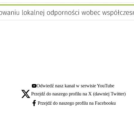
Odwiedź nasz kanał w serwisie YouTube
Youtube - otwiera się w nowej karcie
Przejdź do naszego profilu na X (dawniej Twitter)
X - otwiera się w nowej karcie
Przejdź do naszego profilu na Facebooku
Facebook - otwiera się w nowej karcie