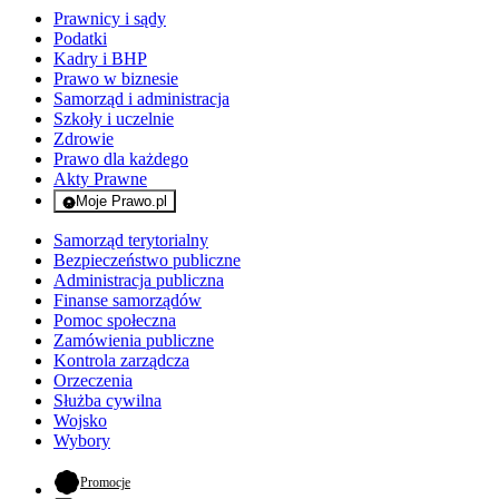
Prawnicy i sądy
Podatki
Kadry i BHP
Prawo w biznesie
Samorząd i administracja
Szkoły i uczelnie
Zdrowie
Prawo dla każdego
Akty Prawne
Moje Prawo.pl
- rejestracja i logowanie do serwisu
Samorząd terytorialny
Bezpieczeństwo publiczne
Administracja publiczna
Finanse samorządów
Pomoc społeczna
Zamówienia publiczne
Kontrola zarządcza
Orzeczenia
Służba cywilna
Wojsko
Wybory
- otwiera się w nowej karcie
Promocje