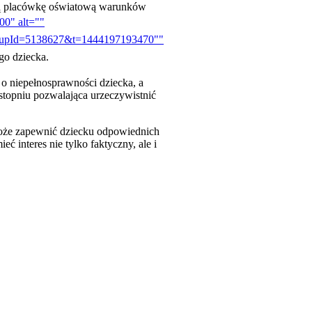
daną placówkę oświatową warunków
00" alt=""
groupId=5138627&t=1444197193470""
go dziecka.
 o niepełnosprawności dziecka, a
stopniu pozwalająca urzeczywistnić
 może zapewnić dziecku odpowiednich
ć interes nie tylko faktyczny, ale i
 w nowym oknie