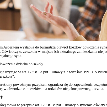
m Aspergera wystąpiła do burmistrza o zwrot kosztów dowożenia syn
 Oświadczyła, że szkoła w miejscu ich aktualnego zamieszkania nie jes
ecjalnego syna.
owożenia dziecka do szkoły.
acja użytego w art. 17 ust. 3a pkt 1 ustawy z 7 września 1991 r. o syst
a szkoła”.
eślony powołanym przepisem ogranicza się do zapewnienia bezpłatnego
ej w obwodzie zamieszkiwania rodziców niepełnosprawnego ucznia.
cją.
tórej mowa w przepisie art. 17 ust. 3a pkt 1 ustawy o systemie oświaty