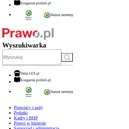
otwiera się w nowej karcie
Księgarnia profinfo.pl
Nasze serwisy
Wyszukiwarka
Szukaj
otwiera się w nowej karcie
Sklep LEX.pl
otwiera się w nowej karcie
Księgarnia profinfo.pl
Nasze serwisy
Prawnicy i sądy
Podatki
Kadry i BHP
Prawo w biznesie
Samorząd i administracja