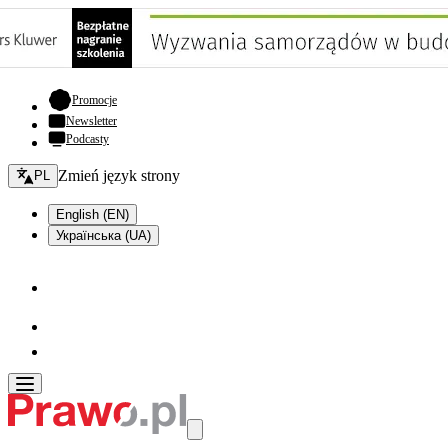
- otwiera się w nowej karcie
Promocje
Newsletter
Podcasty
Zmień język - bieżący:
Zmień język strony
PL
English (EN)
Українська (UA)