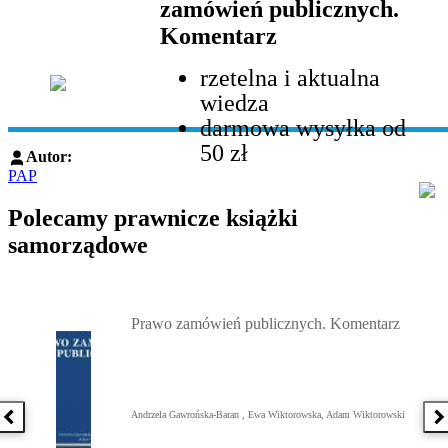
zamówień publicznych.
Komentarz
rzetelna i aktualna
wiedza
darmowa wysyłka od
50 zł
Autor:
PAP
Polecamy prawnicze książki
samorządowe
Przejdź do: Prawo zamówień publicznych. Komentarz, Andrzela G
Prawo zamówień publicznych. Komentarz
Andrzela Gawrońska-Baran , Ewa Wiktorowska, Adam Wiktorowski
Poprzednia książka
N