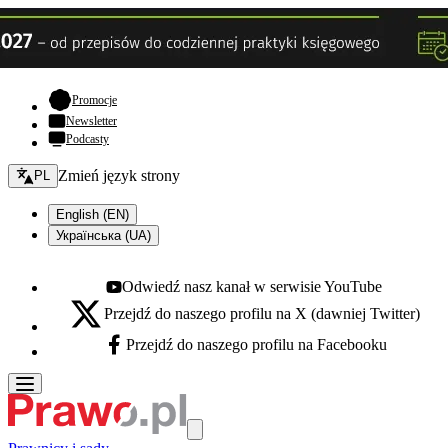
- otwiera się w nowej karcie
Promocje
Newsletter
Podcasty
Zmień język - bieżący:
Zmień język strony
PL
English (EN)
Українська (UA)
Odwiedź nasz kanał w serwisie YouTube
Youtube - otwiera się w nowej karcie
Przejdź do naszego profilu na X (dawniej Twitter)
X - otwiera się w nowej karcie
Przejdź do naszego profilu na Facebooku
Facebook - otwiera się w nowej karcie