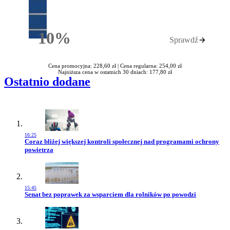
10%
Sprawdź
Rabatu
Cena promocyjna: 228,60 zł |
Cena regularna: 254,00 zł
Najniższa cena w ostatnich 30 dniach: 177,80 zł
Ostatnio dodane
16:25
Przejdź do artykułu:
Coraz bliżej większej kontroli społecznej nad programami ochrony
powietrza
15:45
Przejdź do artykułu:
Senat bez poprawek za wsparciem dla rolników po powodzi