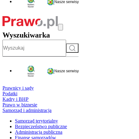
Nasze serwisy
Wyszukiwarka
Szukaj
Nasze serwisy
Prawnicy i sądy
Podatki
Kadry i BHP
Prawo w biznesie
Samorząd i administracja
Samorząd terytorialny
Bezpieczeństwo publiczne
Administracja publiczna
Finanse samorządów