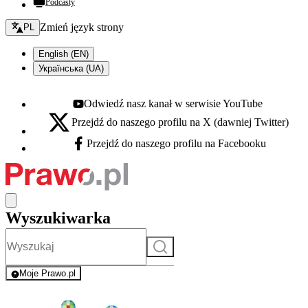
Podcasty
Zmień język - bieżący:
Zmień język strony
PL
English (EN)
Українська (UA)
Odwiedź nasz kanał w serwisie YouTube
Youtube - otwiera się w nowej karcie
Przejdź do naszego profilu na X (dawniej Twitter)
X - otwiera się w nowej karcie
Przejdź do naszego profilu na Facebooku
Facebook - otwiera się w nowej karcie
Wyszukiwarka
Szukaj
Moje Prawo.pl
- rejestracja i logowanie do serwisu