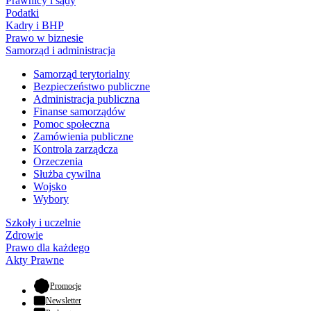
Prawnicy i sądy
Podatki
Kadry i BHP
Prawo w biznesie
Samorząd i administracja
Samorząd terytorialny
Bezpieczeństwo publiczne
Administracja publiczna
Finanse samorządów
Pomoc społeczna
Zamówienia publiczne
Kontrola zarządcza
Orzeczenia
Służba cywilna
Wojsko
Wybory
Szkoły i uczelnie
Zdrowie
Prawo dla każdego
Akty Prawne
- otwiera się w nowej karcie
Promocje
Newsletter