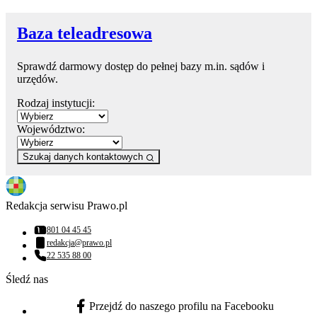
Baza teleadresowa
Sprawdź darmowy dostęp do pełnej bazy m.in. sądów i
urzędów.
Rodzaj instytucji:
Województwo:
Szukaj danych kontaktowych
Redakcja serwisu Prawo.pl
801 04 45 45
Numer telefonu:
redakcja@prawo.pl
Adres email:
22 535 88 00
Numer telefonu:
Śledź nas
Przejdź do naszego profilu na Facebooku
facebook - otwiera się w nowej karcie