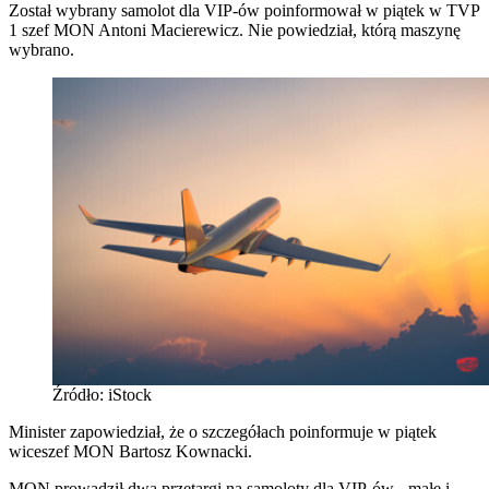
Został wybrany samolot dla VIP-ów poinformował w piątek w TVP
1 szef MON Antoni Macierewicz. Nie powiedział, którą maszynę
wybrano.
Źródło: iStock
Minister zapowiedział, że o szczegółach poinformuje w piątek
wiceszef MON Bartosz Kownacki.
MON prowadził dwa przetargi na samoloty dla VIP-ów - małe i