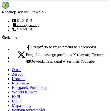
Redakcja serwisu Prawo.pl
801 04 45 45
Numer telefonu:
redakcja@prawo.pl
Adres email:
22 535 88 00
Numer telefonu:
Śledź nas
Przejdź do naszego profilu na Facebooku
facebook - otwiera się w nowej karcie
Przejdź do naszego profilu na X (dawniej Twitter)
x - otwiera się w nowej karcie
Odwiedź nasz kanał w serwisie YouTube
youtube - otwiera się w nowej karcie
O nas
Zespół
Kontakt
Regulamin
Księgarnia Profinfo.pl
Wolters Kluwer
FEPI
FPOP
Mapa strony
Polityka prywatności