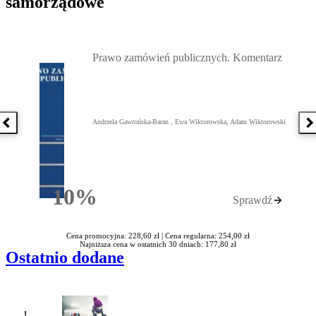
samorządowe
Przejdź do: Prawo zamówień publicznych. Komentarz, Andrzela G
Prawo zamówień publicznych. Komentarz
Andrzela Gawrońska-Baran , Ewa Wiktorowska, Adam Wiktorowski
Poprzednia książka
N
10%
Sprawdź
Rabatu
Cena promocyjna: 228,60 zł |
Cena regularna: 254,00 zł
Najniższa cena w ostatnich 30 dniach: 177,80 zł
Ostatnio dodane