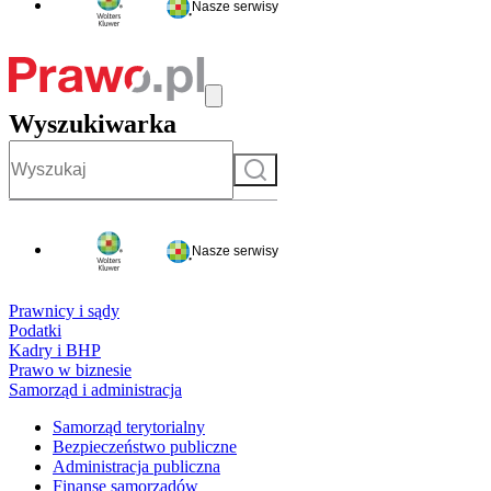
Nasze serwisy
Wyszukiwarka
Szukaj
Nasze serwisy
Prawnicy i sądy
Podatki
Kadry i BHP
Prawo w biznesie
Samorząd i administracja
Samorząd terytorialny
Bezpieczeństwo publiczne
Administracja publiczna
Finanse samorządów