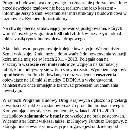
Program budownictwa drogowego ma znaczenie priorytetowe. Inne
przedsięwzięcia rządowe nie będą realizowane jego kosztem -
informuje Jerzy Szmit, wiceminister infrastruktury i budownictwa w
rozmowie z Rynkiem Infrastruktury.
Na chwilę obecną zamawiający prowadzą postępowania, których
wartość oscyluje w granicach
30 mld zł
. Już w przyszłym roku 4
mld zł zasilą rynek budownictwa drogowego.
Aktualnie resort przygotowuje kolejne inwestycje. Wiceminister
Szmit wskazuje, iż nie można doprowadzić do powtórzenia sytuacji,
która miała miejsce w latach 2011 - 2013. Polegała ona na
znacznym
wzroście cen materiałów
ze względu na kumulację
robót, które odbywały się w tym samym czasie. Wynikiem tego była
upadłość
wielu firm budowlanych oraz wzajemne
roszczenia
opiewające na 10 mld zł między GDDKiA a wykonawcami.
Ministerstwo chce umiejętnie kierować procesem uruchamiania
inwestycji.
W ramach Programu Budowy Dróg Krajowych ogłoszono przetargi
o wartości 81 mld zł, co stanowiło aż 75 proc. limitu finansowego.
Kontynuując inwestycje w tym tempie, w latach 2019 - 2020
nastąpiłoby
załamanie w branży
ze względu na brak postępowań.
Wiceminister Szmit wskazał także, iż Krajowy Fundusz Drogowy, z
którego finansowane są inwestycje drogowe jest oddzielony od