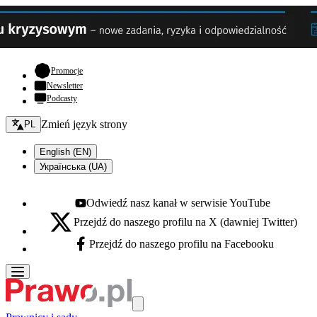
- otwiera się w nowej karcie
Promocje
Newsletter
Podcasty
Zmień język - bieżący:
Zmień język strony
PL
English (EN)
Українська (UA)
Odwiedź nasz kanał w serwisie YouTube
Youtube - otwiera się w nowej karcie
Przejdź do naszego profilu na X (dawniej Twitter)
X - otwiera się w nowej karcie
Przejdź do naszego profilu na Facebooku
Facebook - otwiera się w nowej karcie