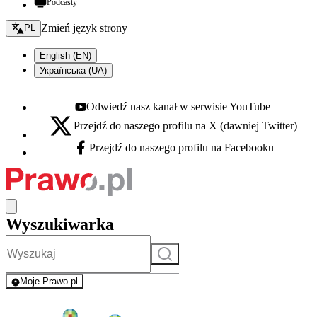
Podcasty
Zmień język - bieżący:
Zmień język strony
PL
English (EN)
Українська (UA)
Odwiedź nasz kanał w serwisie YouTube
Youtube - otwiera się w nowej karcie
Przejdź do naszego profilu na X (dawniej Twitter)
X - otwiera się w nowej karcie
Przejdź do naszego profilu na Facebooku
Facebook - otwiera się w nowej karcie
Wyszukiwarka
Szukaj
Moje Prawo.pl
- rejestracja i logowanie do serwisu