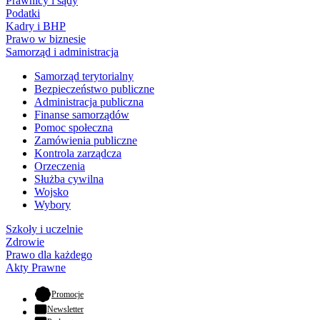
Prawnicy i sądy
Podatki
Kadry i BHP
Prawo w biznesie
Samorząd i administracja
Samorząd terytorialny
Bezpieczeństwo publiczne
Administracja publiczna
Finanse samorządów
Pomoc społeczna
Zamówienia publiczne
Kontrola zarządcza
Orzeczenia
Służba cywilna
Wojsko
Wybory
Szkoły i uczelnie
Zdrowie
Prawo dla każdego
Akty Prawne
- otwiera się w nowej karcie
Promocje
Newsletter