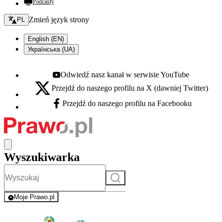
Podcasty
Zmień język - bieżący:
Zmień język strony
PL
English (EN)
Українська (UA)
Odwiedź nasz kanał w serwisie YouTube
Youtube - otwiera się w nowej karcie
Przejdź do naszego profilu na X (dawniej Twitter)
X - otwiera się w nowej karcie
Przejdź do naszego profilu na Facebooku
Facebook - otwiera się w nowej karcie
Wyszukiwarka
Szukaj
Moje Prawo.pl
- rejestracja i logowanie do serwisu