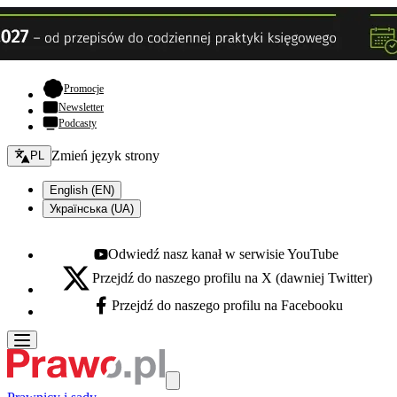
- otwiera się w nowej karcie
Promocje
Newsletter
Podcasty
Zmień język - bieżący:
Zmień język strony
PL
English (EN)
Українська (UA)
Odwiedź nasz kanał w serwisie YouTube
Youtube - otwiera się w nowej karcie
Przejdź do naszego profilu na X (dawniej Twitter)
X - otwiera się w nowej karcie
Przejdź do naszego profilu na Facebooku
Facebook - otwiera się w nowej karcie