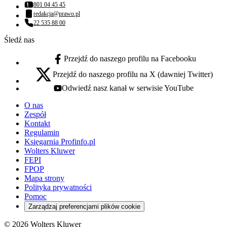
801 04 45 45
Numer telefonu:
redakcja@prawo.pl
Adres email:
22 535 88 00
Numer telefonu:
Śledź nas
Przejdź do naszego profilu na Facebooku
facebook - otwiera się w nowej karcie
Przejdź do naszego profilu na X (dawniej Twitter)
x - otwiera się w nowej karcie
Odwiedź nasz kanał w serwisie YouTube
youtube - otwiera się w nowej karcie
O nas
Zespół
Kontakt
Regulamin
Księgarnia Profinfo.pl
Wolters Kluwer
FEPI
FPOP
Mapa strony
Polityka prywatności
Pomoc
Zarządzaj preferencjami plików cookie
© 2026 Wolters Kluwer