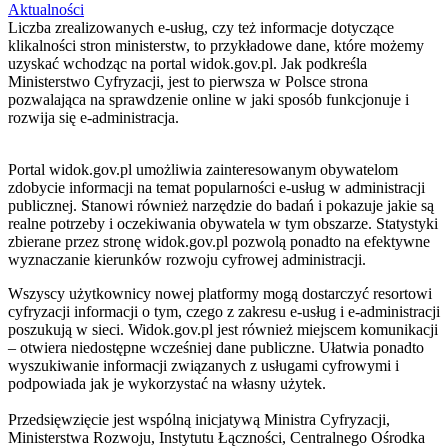
Aktualności
Liczba zrealizowanych e-usług, czy też informacje dotyczące
klikalności stron ministerstw, to przykładowe dane, które możemy
uzyskać wchodząc na portal widok.gov.pl. Jak podkreśla
Ministerstwo Cyfryzacji, jest to pierwsza w Polsce strona
pozwalająca na sprawdzenie online w jaki sposób funkcjonuje i
rozwija się e-administracja.
Portal widok.gov.pl umożliwia zainteresowanym obywatelom
zdobycie informacji na temat popularności e-usług w administracji
publicznej. Stanowi również narzędzie do badań i pokazuje jakie są
realne potrzeby i oczekiwania obywatela w tym obszarze. Statystyki
zbierane przez stronę widok.gov.pl pozwolą ponadto na efektywne
wyznaczanie kierunków rozwoju cyfrowej administracji.
Wszyscy użytkownicy nowej platformy mogą dostarczyć resortowi
cyfryzacji informacji o tym, czego z zakresu e-usług i e-administracji
poszukują w sieci. Widok.gov.pl jest również miejscem komunikacji
– otwiera niedostępne wcześniej dane publiczne. Ułatwia ponadto
wyszukiwanie informacji związanych z usługami cyfrowymi i
podpowiada jak je wykorzystać na własny użytek.
Przedsięwzięcie jest wspólną inicjatywą Ministra Cyfryzacji,
Ministerstwa Rozwoju, Instytutu Łączności, Centralnego Ośrodka