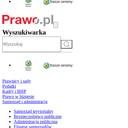
Nasze serwisy
Wyszukiwarka
Szukaj
Nasze serwisy
Prawnicy i sądy
Podatki
Kadry i BHP
Prawo w biznesie
Samorząd i administracja
Samorząd terytorialny
Bezpieczeństwo publiczne
Administracja publiczna
Finanse samorządów