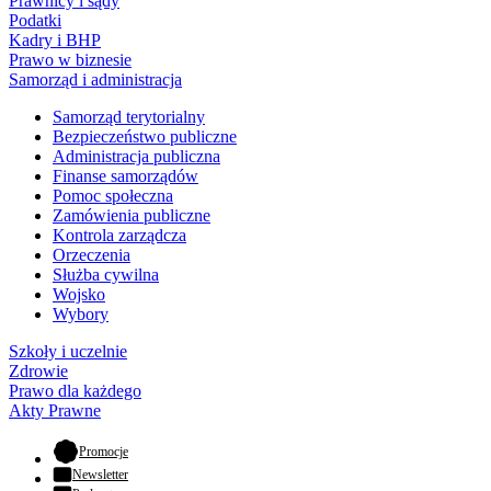
Prawnicy i sądy
Podatki
Kadry i BHP
Prawo w biznesie
Samorząd i administracja
Samorząd terytorialny
Bezpieczeństwo publiczne
Administracja publiczna
Finanse samorządów
Pomoc społeczna
Zamówienia publiczne
Kontrola zarządcza
Orzeczenia
Służba cywilna
Wojsko
Wybory
Szkoły i uczelnie
Zdrowie
Prawo dla każdego
Akty Prawne
- otwiera się w nowej karcie
Promocje
Newsletter