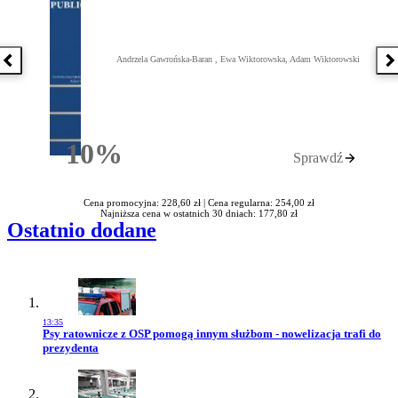
Andrzela Gawrońska-Baran , Ewa Wiktorowska, Adam Wiktorowski
Poprzednia książka
N
10%
Sprawdź
Rabatu
Cena promocyjna: 228,60 zł |
Cena regularna: 254,00 zł
Najniższa cena w ostatnich 30 dniach: 177,80 zł
Ostatnio dodane
13:35
Przejdź do artykułu:
Psy ratownicze z OSP pomogą innym służbom - nowelizacja trafi do
prezydenta