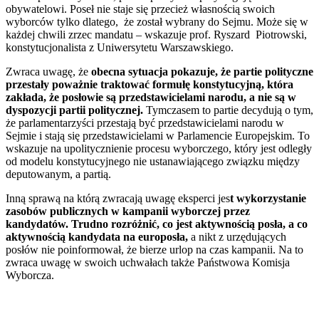
obywatelowi. Poseł nie staje się przecież własnością swoich
wyborców tylko dlatego, że został wybrany do Sejmu. Może się w
każdej chwili zrzec mandatu – wskazuje prof. Ryszard Piotrowski,
konstytucjonalista z Uniwersytetu Warszawskiego.
Zwraca uwagę, że
obecna sytuacja pokazuje, że partie polityczne
przestały poważnie traktować formułę konstytucyjną, która
zakłada, że posłowie są przedstawicielami narodu, a nie są w
dyspozycji partii politycznej.
Tymczasem to partie decydują o tym,
że parlamentarzyści przestają być przedstawicielami narodu w
Sejmie i stają się przedstawicielami w Parlamencie Europejskim. To
wskazuje na upolitycznienie procesu wyborczego, który jest odległy
od modelu konstytucyjnego nie ustanawiającego związku między
deputowanym, a partią.
Inną sprawą na którą zwracają uwagę eksperci jes
t wykorzystanie
zasobów publicznych w kampanii wyborczej przez
kandydatów. Trudno rozróżnić, co jest aktywnością posła, a co
aktywnością kandydata na europosła,
a nikt z urzędujących
posłów nie poinformował, że bierze urlop na czas kampanii. Na to
zwraca uwagę w swoich uchwałach także Państwowa Komisja
Wyborcza.