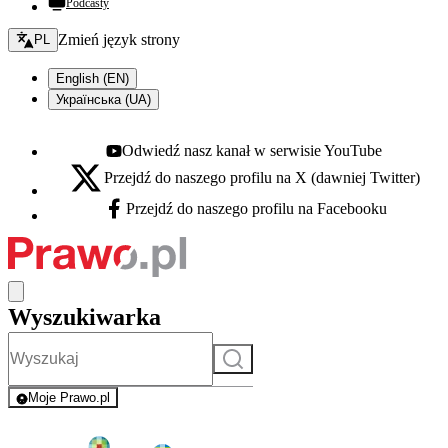
Podcasty
Zmień język - bieżący:
Zmień język strony
PL
English (EN)
Українська (UA)
Odwiedź nasz kanał w serwisie YouTube
Youtube - otwiera się w nowej karcie
Przejdź do naszego profilu na X (dawniej Twitter)
X - otwiera się w nowej karcie
Przejdź do naszego profilu na Facebooku
Facebook - otwiera się w nowej karcie
Wyszukiwarka
Szukaj
Moje Prawo.pl
- rejestracja i logowanie do serwisu