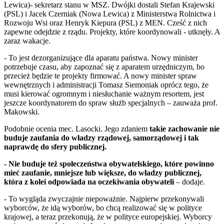
Lewica)- sekretarz stanu w MSZ. Dwójki dostali Stefan Krajewski
(PSL) i Jacek Czerniak (Nowa Lewica) z Ministerstwa Rolnictwa i
Rozwoju Wsi oraz Henryk Kiepura (PSL) z MEN. Cześć z nich
zapewne odejdzie z rządu. Projekty, które koordynowali - utknęły. A
zaraz wakacje.
- To jest dezorganizujące dla aparatu państwa. Nowy minister
potrzebuje czasu, aby zapoznać się z aparatem urzędniczym, bo
przecież będzie te projekty firmować. A nowy minister spraw
wewnętrznych i administracji Tomasz Siemoniak oprócz tego, że
musi kierować ogromnym i niesłuchanie ważnym resortem, jest
jeszcze koordynatorem do spraw służb specjalnych – zauważa prof.
Makowski.
Podobnie ocenia mec. Lasocki. Jego zdaniem
takie zachowanie nie
buduje zaufania do władzy rządowej, samorządowej i tak
naprawdę do sfery publicznej.
- Nie buduje też społeczeństwa obywatelskiego, które powinno
mieć zaufanie, mniejsze lub większe, do władzy publicznej,
która z kolei odpowiada na oczekiwania obywateli
– dodaje.
- To wygląda zwyczajnie niepoważnie. Najpierw przekonywali
wyborców, że idą wyborów, bo chcą realizować się w polityce
krajowej, a teraz przekonują, że w polityce europejskiej. Wyborcy