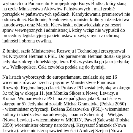
wyborach do Parlamentu Europejskiego Borys Budka, który staną
na czele Ministerstwa Aktywów Państwowych i miał zrobić
porządek w państwowych spółkach. Kandydowania premierowi nie
odmówili też Bartłomiej Sienkiewicz, minister kultury i dziedzictwa
narodowego oraz Marcin Kierwiński, odpowiedzialny za resort
spraw wewnętrznych i administracji, który wciąż nie wypuścił do
procedury legislacyjnej pakietu ustaw o związanych z ochroną
ludności i obroną cywilną.
Z funkcji szefa Ministerstwa Rozwoju i Technologii zrezygnował
też Krzysztof Hetman z PSL. Do parlamentu Hetman dostał się jako
jedynka z okręgu lubelskiego, teraz PSL wystawiła go jako jedynkę
w... Wielkopolsce. Cała czwórka podała się do dymisji.
Na listach wyborczych do europarlamentu znalazło się też 16
wiceministrów, aż trzech z pięciu w Ministerstwie Funduszu i
Rozwoju Regionalnego (Jacek Protas z PO został jedynką w okręgu
3.; trójką w okręgu 11. jest Monika Sikora z Nowej Lewicy, a
Konrad Wojnarowski z PSL ma złapać głosy jako 9. na liście w
okręgu nr 5). Jedynkami zostali: Michał Gramatyka (Polska 2050)
- wiceminister cyfryzacji, Bożena Żelazowska (PSL)- wiceminister
kultury i dziedzictwa narodowego, Joanna Scheuring – Wielgus
(Nowa Lewica) - wiceminister w MKIDN, Paweł Zalewski (Polska
2050) wiceminister obrony narodowej, Krzysztof Śmiszek (Nowa
Lewica)- wiceminister sprawiedliwości i Andrzej Szejna (Nowa