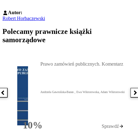
Autor:
Robert Horbaczewski
Polecamy prawnicze książki
samorządowe
Przejdź do: Prawo zamówień publicznych. Komentarz, Andrzela G
Prawo zamówień publicznych. Komentarz
Andrzela Gawrońska-Baran , Ewa Wiktorowska, Adam Wiktorowski
Poprzednia książka
N
10%
Sprawdź
Rabatu