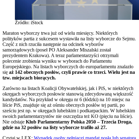
Źródło: iStock
Maraton wyborczy trwa już od wielu miesięcy. Niektórych
polityków partia z sukcesem wystawiła na listy wyborcze do Sejmu.
Część z nich rzuciła następnie na odcinek wyborów
samorządowych (poseł PO Aleksander Miszalski został
prezydentem Krakowa). A teraz parlamentarzyści otrzymali
polecenie zrobienia wyniku w wyborach do Parlamentu
Europejskiego. Na listach wyborczych do europarlamentu znalazło
się
aż 142 obecnych posłów, czyli prawie co trzeci. Wielu jest na
tzw. miejscach biorących.
Zarówno na listach Koalicji Obywatelskiej, jak i PiS, w niektórych
okręgach wyborczych posłowie stanowią zdecydowaną większość
kandydatów. Na przykład w okręgu nr 6 (łódzki) na 10 miejsc na
liście PiS, znajduje się aż ośmiu obecnych posłów tej partii, po
sześciu jest np. w okręgach lubelskim i podkarpackim. W lubelskim
swoich parlamentarzystów nie oszczędza też KO (pięciu na liście).
Nie odstaje
Klub Parlamentarny Polska 2050 – Trzecia Droga,
gdzie na 32 posłów na listy wyborcze trafiło aż 27.
Czytaj w LEX:
Wypadek osoby pełniącej mandat posła lub senatora