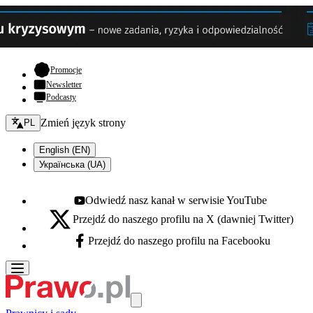
- otwiera się w nowej karcie
Promocje
Newsletter
Podcasty
Zmień język - bieżący:
Zmień język strony
PL
English (EN)
Українська (UA)
Odwiedź nasz kanał w serwisie YouTube
Youtube - otwiera się w nowej karcie
Przejdź do naszego profilu na X (dawniej Twitter)
X - otwiera się w nowej karcie
Przejdź do naszego profilu na Facebooku
Facebook - otwiera się w nowej karcie