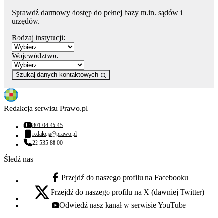
Sprawdź darmowy dostęp do pełnej bazy m.in. sądów i
urzędów.
Rodzaj instytucji:
Województwo:
Szukaj danych kontaktowych
Redakcja serwisu Prawo.pl
801 04 45 45
Numer telefonu:
redakcja@prawo.pl
Adres email:
22 535 88 00
Numer telefonu:
Śledź nas
Przejdź do naszego profilu na Facebooku
facebook - otwiera się w nowej karcie
Przejdź do naszego profilu na X (dawniej Twitter)
x - otwiera się w nowej karcie
Odwiedź nasz kanał w serwisie YouTube
youtube - otwiera się w nowej karcie