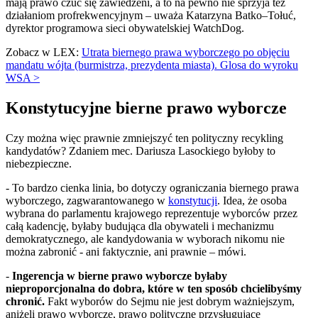
mają prawo czuć się zawiedzeni, a to na pewno nie sprzyja też
działaniom profrekwencyjnym – uważa Katarzyna Batko–Tołuć,
dyrektor programowa sieci obywatelskiej WatchDog.
Zobacz w LEX:
Utrata biernego prawa wyborczego po objęciu
mandatu wójta (burmistrza, prezydenta miasta). Glosa do wyroku
WSA >
Konstytucyjne bierne prawo wyborcze
Czy można więc prawnie zmniejszyć ten polityczny recykling
kandydatów? Zdaniem mec. Dariusza Lasockiego byłoby to
niebezpieczne.
- To bardzo cienka linia, bo dotyczy ograniczania biernego prawa
wyborczego, zagwarantowanego w
konstytucji
. Idea, że osoba
wybrana do parlamentu krajowego reprezentuje wyborców przez
całą kadencję, byłaby budująca dla obywateli i mechanizmu
demokratycznego, ale kandydowania w wyborach nikomu nie
można zabronić - ani faktycznie, ani prawnie – mówi.
-
Ingerencja w bierne prawo wyborcze byłaby
nieproporcjonalna do dobra, które w ten sposób chcielibyśmy
chronić.
Fakt wyborów do Sejmu nie jest dobrym ważniejszym,
aniżeli prawo wyborcze, prawo polityczne przysługujące