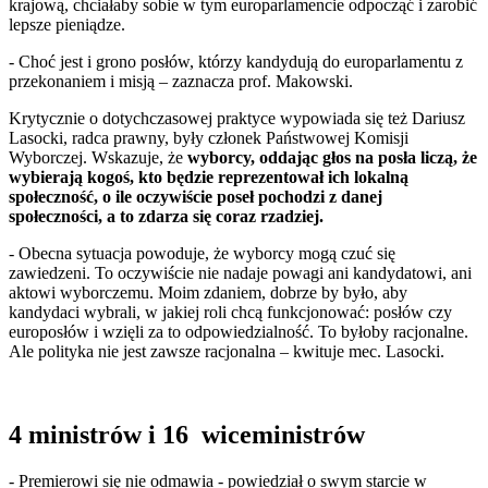
krajową, chciałaby sobie w tym europarlamencie odpocząć i zarobić
lepsze pieniądze.
- Choć jest i grono posłów, którzy kandydują do europarlamentu z
przekonaniem i misją – zaznacza prof. Makowski.
Krytycznie o dotychczasowej praktyce wypowiada się też Dariusz
Lasocki, radca prawny, były członek Państwowej Komisji
Wyborczej. Wskazuje, że
wyborcy, oddając głos na posła liczą, że
wybierają kogoś, kto będzie reprezentował ich lokalną
społeczność, o ile oczywiście poseł pochodzi z danej
społeczności, a to zdarza się coraz rzadziej.
- Obecna sytuacja powoduje, że wyborcy mogą czuć się
zawiedzeni. To oczywiście nie nadaje powagi ani kandydatowi, ani
aktowi wyborczemu. Moim zdaniem, dobrze by było, aby
kandydaci wybrali, w jakiej roli chcą funkcjonować: posłów czy
europosłów i wzięli za to odpowiedzialność. To byłoby racjonalne.
Ale polityka nie jest zawsze racjonalna – kwituje mec. Lasocki.
4 ministrów i 16 wiceministrów
- Premierowi się nie odmawia - powiedział o swym starcie w