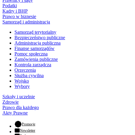
Prawnicy i sądy
Podatki
Kadry i BHP
Prawo w biznesie
Samorząd i administracja
Samorząd terytorialny
Bezpieczeństwo publiczne
Administracja publiczna
Finanse samorządów
Pomoc społeczna
Zamówienia publiczne
Kontrola zarządcza
Orzeczenia
Służba cywilna
Wojsko
Wybory
Szkoły i uczelnie
Zdrowie
Prawo dla każdego
Akty Prawne
- otwiera się w nowej karcie
Promocje
Newsletter