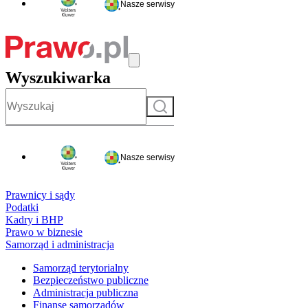
Nasze serwisy
Wyszukiwarka
Szukaj
Nasze serwisy
Prawnicy i sądy
Podatki
Kadry i BHP
Prawo w biznesie
Samorząd i administracja
Samorząd terytorialny
Bezpieczeństwo publiczne
Administracja publiczna
Finanse samorządów