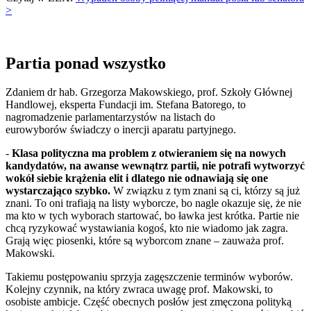
>
Partia ponad wszystko
Zdaniem dr hab. Grzegorza Makowskiego, prof. Szkoły Głównej
Handlowej, eksperta Fundacji im. Stefana Batorego, to
nagromadzenie parlamentarzystów na listach do
eurowyborów świadczy o inercji aparatu partyjnego.
-
Klasa polityczna ma problem z otwieraniem się na nowych
kandydatów, na awanse wewnątrz partii, nie potrafi wytworzyć
wokół siebie krążenia elit i dlatego nie odnawiają się one
wystarczająco szybko.
W związku z tym znani są ci, którzy są już
znani. To oni trafiają na listy wyborcze, bo nagle okazuje się, że nie
ma kto w tych wyborach startować, bo ławka jest krótka. Partie nie
chcą ryzykować wystawiania kogoś, kto nie wiadomo jak zagra.
Grają więc piosenki, które są wyborcom znane – zauważa prof.
Makowski.
Takiemu postępowaniu sprzyja zagęszczenie terminów wyborów.
Kolejny czynnik, na który zwraca uwagę prof. Makowski, to
osobiste ambicje. Część obecnych posłów jest zmęczona polityką