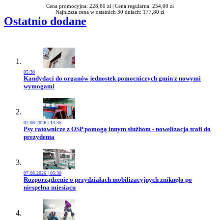
Cena promocyjna: 228,60 zł |
Cena regularna: 254,00 zł
Najniższa cena w ostatnich 30 dniach: 177,80 zł
Ostatnio dodane
05:30
Przejdź do artykułu:
Kandydaci do organów jednostek pomocniczych gmin z nowymi
wymogami
07.08.2026 | 13:35
Przejdź do artykułu:
Psy ratownicze z OSP pomogą innym służbom - nowelizacja trafi do
prezydenta
07.08.2026 | 05:30
Przejdź do artykułu:
Rozporządzenie o przydziałach mobilizacyjnych zniknęło po
niespełna miesiącu