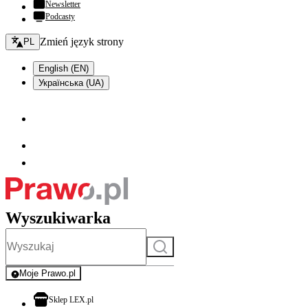
Newsletter
Podcasty
Zmień język - bieżący:
Zmień język strony
PL
English (EN)
Українська (UA)
Wyszukiwarka
Szukaj
Moje Prawo.pl
- rejestracja i logowanie do serwisu
otwiera się w nowej karcie
Sklep LEX.pl