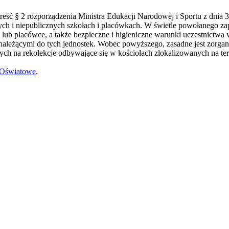
reść § 2 rozporządzenia Ministra Edukacji Narodowej i Sportu z dnia 
ych i niepublicznych szkołach i placówkach. W świetle powołanego zap
 lub placówce, a także bezpieczne i higieniczne warunki uczestnictwa
należącymi do tych jednostek. Wobec powyższego, zasadne jest zorga
ych na rekolekcje odbywające się w kościołach zlokalizowanych na ter
 Oświatowe
.
awrońska-Baran , Ewa Wiktorowska, Adam Wiktorowski - otwiera się