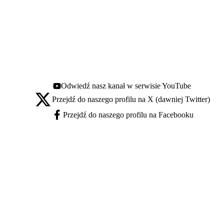
Odwiedź nasz kanał w serwisie YouTube
Youtube - otwiera się w nowej karcie
Przejdź do naszego profilu na X (dawniej Twitter)
X - otwiera się w nowej karcie
Przejdź do naszego profilu na Facebooku
Facebook - otwiera się w nowej karcie