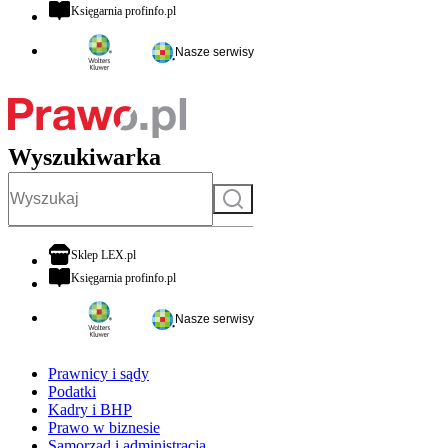
otwiera się w nowej karcie
Księgarnia profinfo.pl
Nasze serwisy
Wyszukiwarka
Szukaj
otwiera się w nowej karcie
Sklep LEX.pl
otwiera się w nowej karcie
Księgarnia profinfo.pl
Nasze serwisy
Prawnicy i sądy
Podatki
Kadry i BHP
Prawo w biznesie
Samorząd i administracja