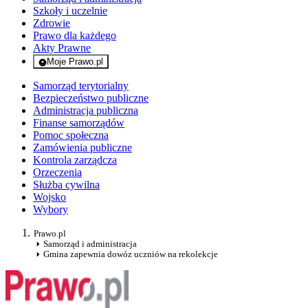
Szkoły i uczelnie
Zdrowie
Prawo dla każdego
Akty Prawne
Moje Prawo.pl
- rejestracja i logowanie do serwisu
Samorząd terytorialny
Bezpieczeństwo publiczne
Administracja publiczna
Finanse samorządów
Pomoc społeczna
Zamówienia publiczne
Kontrola zarządcza
Orzeczenia
Służba cywilna
Wojsko
Wybory
Prawo.pl
Samorząd i administracja
Gmina zapewnia dowóz uczniów na rekolekcje