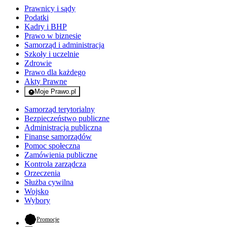
Prawnicy i sądy
Podatki
Kadry i BHP
Prawo w biznesie
Samorząd i administracja
Szkoły i uczelnie
Zdrowie
Prawo dla każdego
Akty Prawne
Moje Prawo.pl
- rejestracja i logowanie do serwisu
Samorząd terytorialny
Bezpieczeństwo publiczne
Administracja publiczna
Finanse samorządów
Pomoc społeczna
Zamówienia publiczne
Kontrola zarządcza
Orzeczenia
Służba cywilna
Wojsko
Wybory
- otwiera się w nowej karcie
Promocje