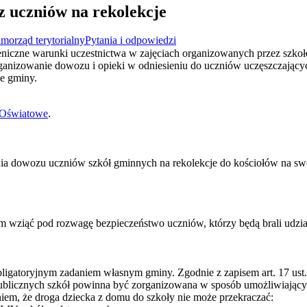
 uczniów na rekolekcje
morząd terytorialny
Pytania i odpowiedzi
eniczne warunki uczestnictwa w zajęciach organizowanych przez szkołę
rganizowanie dowozu i opieki w odniesieniu do uczniów uczęszczający
ie gminy.
 Oświatowe
.
a dowozu uczniów szkół gminnych na rekolekcje do kościołów na swo
im wziąć pod rozwagę bezpieczeństwo uczniów, którzy będą brali udzia
ligatoryjnym zadaniem własnym gminy. Zgodnie z zapisem art. 17 ust. 
eć publicznych szkół powinna być zorganizowana w sposób umożliwiając
iem, że droga dziecka z domu do szkoły nie może przekraczać: