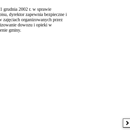
31 grudnia 2002 r. w sprawie
isu, dyrektor zapewnia bezpieczne i
 w zajęciach organizowanych przez
nizowanie dowozu i opieki w
enie gminy.
 w nowym oknie
N