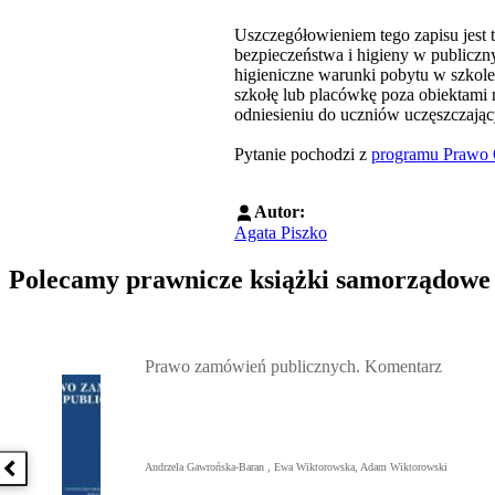
Uszczegółowieniem tego zapisu jest t
bezpieczeństwa i higieny w publiczn
higieniczne warunki pobytu w szkole
szkołę lub placówkę poza obiektami 
odniesieniu do uczniów uczęszczając
Pytanie pochodzi z
programu Prawo
Autor:
Agata Piszko
Polecamy prawnicze książki samorządowe
Przejdź do: Prawo zamówień publicznych. Komentarz, Andrzela G
Prawo zamówień publicznych. Komentarz
Andrzela Gawrońska-Baran , Ewa Wiktorowska, Adam Wiktorowski
Poprzednia książka