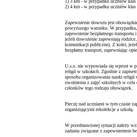
1) 3 km - w przypadku uczniów klas
2) 4 km - w przypadku uczniów klas
Zapewnienie dowozu jest obowiązkiem,
powyższego warunku. W przypadku, g
zapewnienie bezpłatnego transportu 
jeżeli dowożenie zapewniają rodzice,
komunikacji publicznej. Z kolei, je
bezpłatny transport, zapewniając opi
U.s.o. nie wypowiada się wprost w 
religii w szkołach. Zgodnie z zapise
sposobu organizowania nauki religii 
zwolnienia z zajęć szkolnych w celu 
członków tego rodzaju obowiązek.
Pieczę nad uczniami w tym czasie z
organizującymi rekolekcje a szkołą.
W przedstawionej sytuacji należy wzi
zadania związane z zapewnieniem be