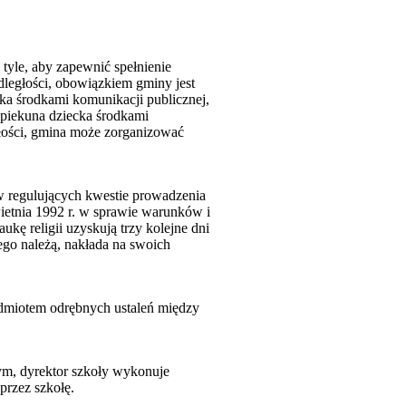
 tyle, aby zapewnić spełnienie
ległości, obowiązkiem gminy jest
cka środkami komunikacji publicznej,
 opiekuna dziecka środkami
głości, gmina może zorganizować
w regulujących kwestie prowadzenia
wietnia 1992 r. w sprawie warunków i
kę religii uzyskują trzy kolejne dni
rego należą, nakłada na swoich
edmiotem odrębnych ustaleń między
rym, dyrektor szkoły wykonuje
przez szkołę.