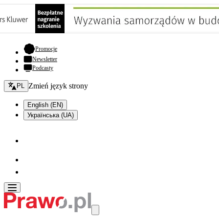
- otwiera się w nowej karcie
Promocje
Newsletter
Podcasty
Zmień język - bieżący:
Zmień język strony
PL
English (EN)
Українська (UA)