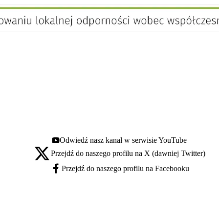
Odwiedź nasz kanał w serwisie YouTube
Youtube - otwiera się w nowej karcie
Przejdź do naszego profilu na X (dawniej Twitter)
X - otwiera się w nowej karcie
Przejdź do naszego profilu na Facebooku
Facebook - otwiera się w nowej karcie