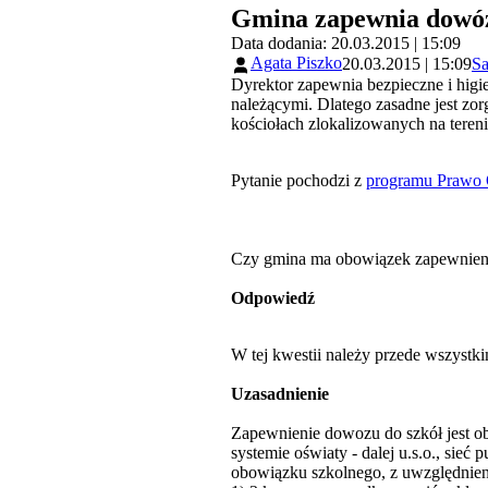
Gmina zapewnia dowóz
Data dodania: 20.03.2015 | 15:09
Agata Piszko
20.03.2015 | 15:09
Sa
Dyrektor zapewnia bezpieczne i higi
należącymi. Dlatego zasadne jest zo
kościołach zlokalizowanych na teren
Pytanie pochodzi z
programu Prawo
Czy gmina ma obowiązek zapewnieni
Odpowiedź
W tej kwestii należy przede wszystk
Uzasadnienie
Zapewnienie dowozu do szkół jest ob
systemie oświaty - dalej u.s.o., si
obowiązku szkolnego, z uwzględnien