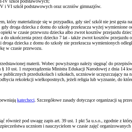
 I-IV szkół podstawowych;
 V i VI szkół podstawowych oraz uczniów gimnazjów.
 który materializuje się w przypadku, gdy sieć szkół nie jest gęsta na
dy droga dziecka z domu do szkoły przekracza wyżej wymienione od
i opieki w czasie przewozu dziecka albo zwrot kosztów przejazdu dzie
 a do ukończenia przez dziecko 7 lat - także zwrot kosztów przejazdu
żeli droga dziecka z domu do szkoły nie przekracza wymienionych odle
ekę w czasie przewozu.
przedstawionej materii. Wobec powyższego należy sięgnąć do przepisó
m § 10 ust. 1 rozporządzenia Ministra Edukacji Narodowej z dnia 14 k
w publicznych przedszkolach i szkołach, uczniowie uczęszczający na nau
odbycia rekolekcji wielkopostnych, jeżeli religia lub wyznanie, do któ
apewniają
katecheci
. Szczegółowe zasady dotyczące organizacji są prz
ąć również pod uwagę zapis art. 39 ust. 1 pkt 5a u.s.o., zgodnie z któ
zpieczeństwa uczniom i nauczycielom w czasie zajęć organizowanych 