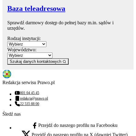
Baza teleadresowa
Sprawdź darmowy dostęp do pełnej bazy m.in. sądów i
urzędów.
Rodzaj instytucji:
Województwo:
Szukaj danych kontaktowych
Redakcja serwisu Prawo.pl
801 04 45 45
Numer telefonu:
redakcja@prawo.pl
Adres email:
22 535 88 00
Numer telefonu:
Śledź nas
Przejdź do naszego profilu na Facebooku
facebook - otwiera się w nowej karcie
Przejdź do naszego profilu na X (dawniej Twitter)