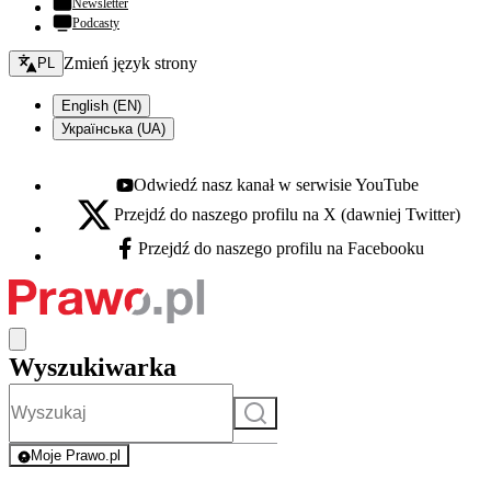
Newsletter
Podcasty
Zmień język - bieżący:
Zmień język strony
PL
English (EN)
Українська (UA)
Odwiedź nasz kanał w serwisie YouTube
Youtube - otwiera się w nowej karcie
Przejdź do naszego profilu na X (dawniej Twitter)
X - otwiera się w nowej karcie
Przejdź do naszego profilu na Facebooku
Facebook - otwiera się w nowej karcie
Wyszukiwarka
Szukaj
Moje Prawo.pl
- rejestracja i logowanie do serwisu