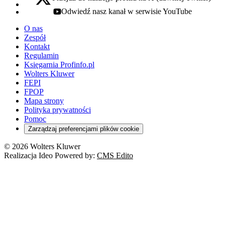
x - otwiera się w nowej karcie
Odwiedź nasz kanał w serwisie YouTube
youtube - otwiera się w nowej karcie
O nas
Zespół
Kontakt
Regulamin
Księgarnia Profinfo.pl
Wolters Kluwer
FEPI
FPOP
Mapa strony
Polityka prywatności
Pomoc
Zarządzaj preferencjami plików cookie
© 2026 Wolters Kluwer
Realizacja Ideo Powered by:
CMS Edito