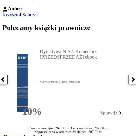
Autor:
Krzysztof Sobczak
Polecamy książki prawnicze
Przejdź do: Dyrektywa NIS2. Komentarz [PRZEDSPRZEDAŻ] ebook,
Dyrektywa NIS2. Komentarz
[PRZEDSPRZEDAŻ] ebook
Poprzednia książka
N
Mateusz Jakubik, Rafał Prabucki
10%
Sprawdź
Rabatu
Cena promocyjna: 267,30 zł |
Cena regularna: 297,00 zł
Najniższa cena w ostatnich 30 dniach: 207,90 zł