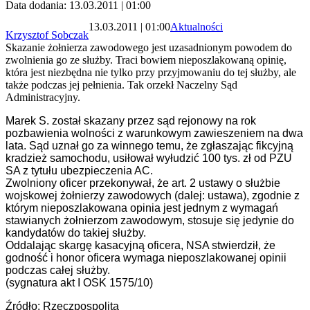
Data dodania: 13.03.2011 | 01:00
13.03.2011 | 01:00
Aktualności
Krzysztof Sobczak
Skazanie żołnierza zawodowego jest uzasadnionym powodem do
zwolnienia go ze służby. Traci bowiem nieposzlakowaną opinię,
która jest niezbędna nie tylko przy przyjmowaniu do tej służby, ale
także podczas jej pełnienia. Tak orzekł Naczelny Sąd
Administracyjny.
Marek S. został skazany przez sąd rejonowy na rok
pozbawienia wolności z warunkowym zawieszeniem na dwa
lata. Sąd uznał go za winnego temu, że zgłaszając fikcyjną
kradzież samochodu, usiłował wyłudzić 100 tys. zł od PZU
SA z tytułu ubezpieczenia AC.
Zwolniony oficer przekonywał, że art. 2 ustawy o służbie
wojskowej żołnierzy zawodowych (dalej: ustawa), zgodnie z
którym nieposzlakowana opinia jest jednym z wymagań
stawianych żołnierzom zawodowym, stosuje się jedynie do
kandydatów do takiej służby.
Oddalając skargę kasacyjną oficera, NSA stwierdził, że
godność i honor oficera wymaga nieposzlakowanej opinii
podczas całej służby.
(sygnatura akt I OSK 1575/10)
Źródło: Rzeczpospolita