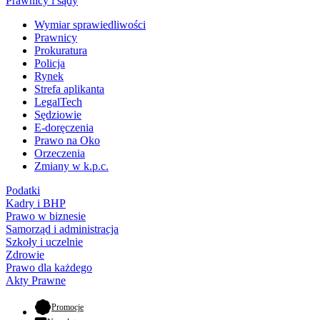
Prawnicy i sądy
Wymiar sprawiedliwości
Prawnicy
Prokuratura
Policja
Rynek
Strefa aplikanta
LegalTech
Sędziowie
E-doręczenia
Prawo na Oko
Orzeczenia
Zmiany w k.p.c.
Podatki
Kadry i BHP
Prawo w biznesie
Samorząd i administracja
Szkoły i uczelnie
Zdrowie
Prawo dla każdego
Akty Prawne
- otwiera się w nowej karcie
Promocje