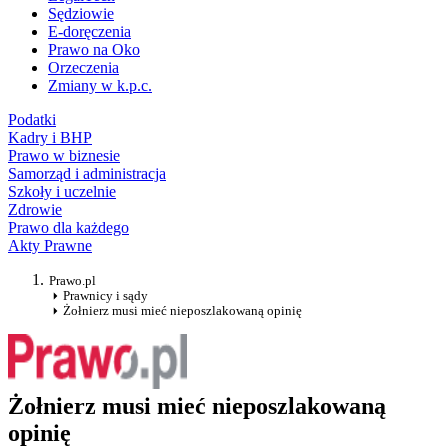
Sędziowie
E-doręczenia
Prawo na Oko
Orzeczenia
Zmiany w k.p.c.
Podatki
Kadry i BHP
Prawo w biznesie
Samorząd i administracja
Szkoły i uczelnie
Zdrowie
Prawo dla każdego
Akty Prawne
Prawo.pl
Prawnicy i sądy
Żołnierz musi mieć nieposzlakowaną opinię
Żołnierz musi mieć nieposzlakowaną
opinię