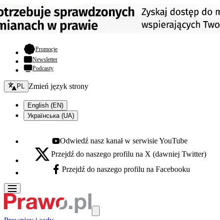
- otwiera się w nowej karcie
Promocje
Newsletter
Podcasty
Zmień język - bieżący:
Zmień język strony
PL
English (EN)
Українська (UA)
Odwiedź nasz kanał w serwisie YouTube
Youtube - otwiera się w nowej karcie
Przejdź do naszego profilu na X (dawniej Twitter)
X - otwiera się w nowej karcie
Przejdź do naszego profilu na Facebooku
Facebook - otwiera się w nowej karcie