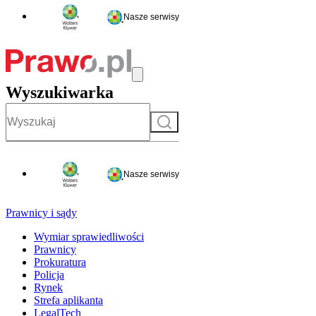
Nasze serwisy
Wyszukiwarka
Szukaj
Nasze serwisy
Prawnicy i sądy
Wymiar sprawiedliwości
Prawnicy
Prokuratura
Policja
Rynek
Strefa aplikanta
LegalTech