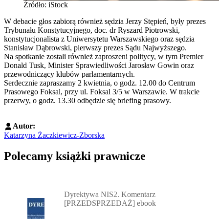
Źródło: iStock
W debacie głos zabiorą również sędzia Jerzy Stępień, były prezes
Trybunału Konstytucyjnego, doc. dr Ryszard Piotrowski,
konstytucjonalista z Uniwersytetu Warszawskiego oraz sędzia
Stanisław Dąbrowski, pierwszy prezes Sądu Najwyższego.
Na spotkanie zostali również zaproszeni politycy, w tym Premier
Donald Tusk, Minister Sprawiedliwości Jarosław Gowin oraz
przewodniczący klubów parlamentarnych.
Serdecznie zapraszamy 2 kwietnia, o godz. 12.00 do Centrum
Prasowego Foksal, przy ul. Foksal 3/5 w Warszawie. W trakcie
przerwy, o godz. 13.30 odbędzie się briefing prasowy.
Autor:
Katarzyna Żaczkiewicz-Zborska
Polecamy książki prawnicze
Przejdź do: Dyrektywa NIS2. Komentarz [PRZEDSPRZEDAŻ] ebook,
Dyrektywa NIS2. Komentarz
[PRZEDSPRZEDAŻ] ebook