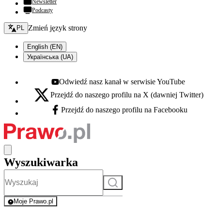
Newsletter
Podcasty
Zmień język - bieżący:
Zmień język strony
PL
English (EN)
Українська (UA)
Odwiedź nasz kanał w serwisie YouTube
Youtube - otwiera się w nowej karcie
Przejdź do naszego profilu na X (dawniej Twitter)
X - otwiera się w nowej karcie
Przejdź do naszego profilu na Facebooku
Facebook - otwiera się w nowej karcie
Wyszukiwarka
Szukaj
Moje Prawo.pl
- rejestracja i logowanie do serwisu