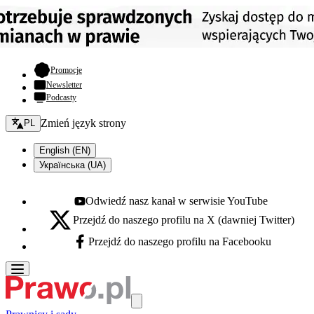
- otwiera się w nowej karcie
Promocje
Newsletter
Podcasty
Zmień język - bieżący:
Zmień język strony
PL
English (EN)
Українська (UA)
Odwiedź nasz kanał w serwisie YouTube
Youtube - otwiera się w nowej karcie
Przejdź do naszego profilu na X (dawniej Twitter)
X - otwiera się w nowej karcie
Przejdź do naszego profilu na Facebooku
Facebook - otwiera się w nowej karcie