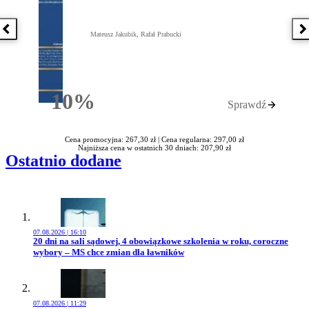
Poprzednia książka
N
Mateusz Jakubik, Rafał Prabucki
10%
Sprawdź
Rabatu
Cena promocyjna: 267,30 zł |
Cena regularna: 297,00 zł
Najniższa cena w ostatnich 30 dniach: 207,90 zł
Ostatnio dodane
07.08.2026 | 16:10
Przejdź do artykułu:
20 dni na sali sądowej, 4 obowiązkowe szkolenia w roku, coroczne
wybory – MS chce zmian dla ławników
07.08.2026 | 11:29