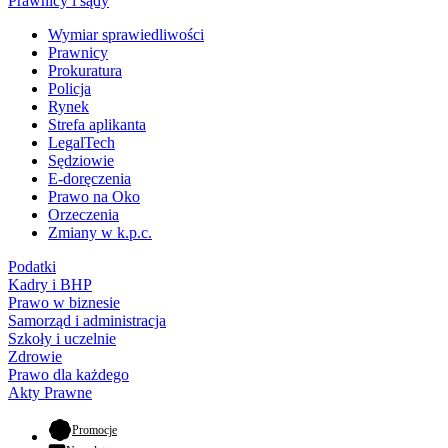
Prawnicy i sądy
Wymiar sprawiedliwości
Prawnicy
Prokuratura
Policja
Rynek
Strefa aplikanta
LegalTech
Sędziowie
E-doręczenia
Prawo na Oko
Orzeczenia
Zmiany w k.p.c.
Podatki
Kadry i BHP
Prawo w biznesie
Samorząd i administracja
Szkoły i uczelnie
Zdrowie
Prawo dla każdego
Akty Prawne
- otwiera się w nowej karcie
Promocje