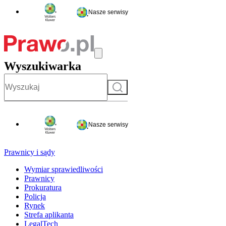
Nasze serwisy
Wyszukiwarka
Szukaj
Nasze serwisy
Prawnicy i sądy
Wymiar sprawiedliwości
Prawnicy
Prokuratura
Policja
Rynek
Strefa aplikanta
LegalTech