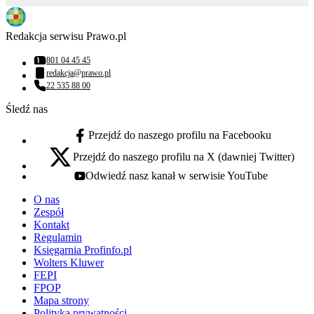
Redakcja serwisu Prawo.pl
801 04 45 45
Numer telefonu:
redakcja@prawo.pl
Adres email:
22 535 88 00
Numer telefonu:
Śledź nas
Przejdź do naszego profilu na Facebooku
facebook - otwiera się w nowej karcie
Przejdź do naszego profilu na X (dawniej Twitter)
x - otwiera się w nowej karcie
Odwiedź nasz kanał w serwisie YouTube
youtube - otwiera się w nowej karcie
O nas
Zespół
Kontakt
Regulamin
Księgarnia Profinfo.pl
Wolters Kluwer
FEPI
FPOP
Mapa strony
Polityka prywatności