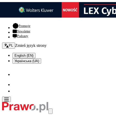
- otwiera się w nowej karcie
Promocje
Newsletter
Podcasty
Zmień język - bieżący:
Zmień język strony
PL
English (EN)
Українська (UA)