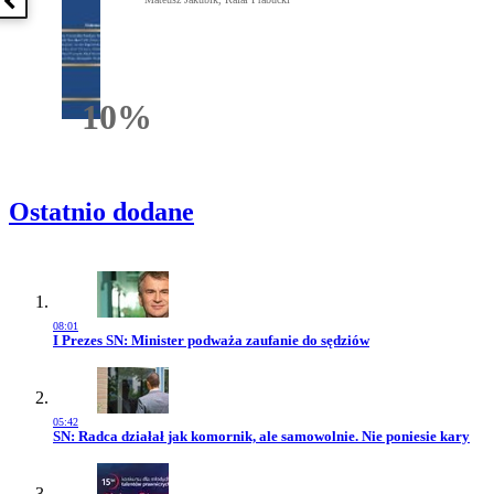
Poprzednia książka
10%
Rabatu
Ostatnio dodane
08:01
Przejdź do artykułu:
I Prezes SN: Minister podważa zaufanie do sędziów
05:42
Przejdź do artykułu:
SN: Radca działał jak komornik, ale samowolnie. Nie poniesie kary