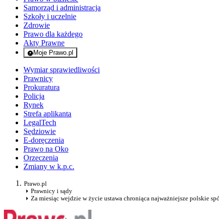
Samorząd i administracja
Szkoły i uczelnie
Zdrowie
Prawo dla każdego
Akty Prawne
Moje Prawo.pl
- rejestracja i logowanie do serwisu
Wymiar sprawiedliwości
Prawnicy
Prokuratura
Policja
Rynek
Strefa aplikanta
LegalTech
Sędziowie
E-doręczenia
Prawo na Oko
Orzeczenia
Zmiany w k.p.c.
Prawo.pl
Prawnicy i sądy
Za miesiąc wejdzie w życie ustawa chroniąca najważniejsze polskie sp