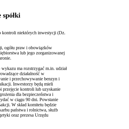
 spółki
 kontroli niektórych inwestycji (Dz.
cji, ogółu praw i obowiązków
iębiorstwa lub jego zorganizowanej
ronie.
o wykazu ma rozstrzygać m.in. udział
rowadzące działalność w
owanie i przechowywanie benzyn i
kacji. Inwestorzy będą mieli
 przejęcie kontroli lub uzyskanie
grożenia dla bezpieczeństwa i
 wydać w ciągu 90 dni. Powstanie
akcji. W skład komitetu będzie
arbu państwa i rolnictwa, służb
etyki oraz prezesa Urzędu