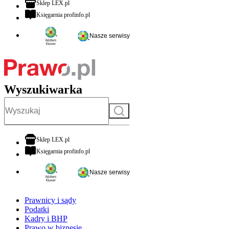
otwiera się w nowej karcie
Sklep LEX.pl
otwiera się w nowej karcie
Księgarnia profinfo.pl
Nasze serwisy
Wyszukiwarka
Szukaj
otwiera się w nowej karcie
Sklep LEX.pl
otwiera się w nowej karcie
Księgarnia profinfo.pl
Nasze serwisy
Prawnicy i sądy
Podatki
Kadry i BHP
Prawo w biznesie