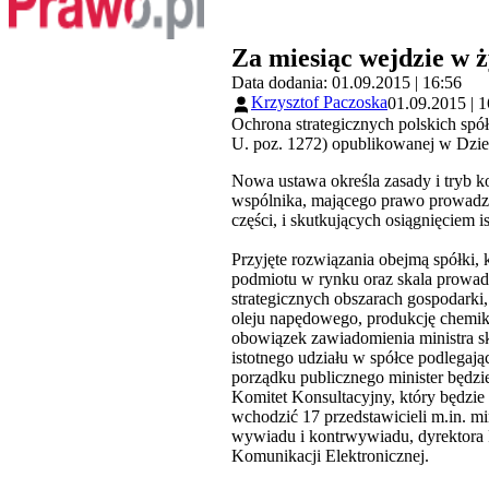
Za miesiąc wejdzie w ż
Data dodania: 01.09.2015 | 16:56
Krzysztof Paczoska
01.09.2015 | 1
Ochrona strategicznych polskich spół
U. poz. 1272) opublikowanej w Dzien
Nowa ustawa określa zasady i tryb k
wspólnika, mającego prawo prowadzen
części, i skutkujących osiągnięciem
Przyjęte rozwiązania obejmą spółki, 
podmiotu w rynku oraz skala prowadz
strategicznych obszarach gospodarki
oleju napędowego, produkcję chemika
obowiązek zawiadomienia ministra ska
istotnego udziału w spółce podlegaj
porządku publicznego minister będzie
Komitet Konsultacyjny, który będzie
wchodzić 17 przedstawicieli m.in. mi
wywiadu i kontrwywiadu, dyrektora 
Komunikacji Elektronicznej.