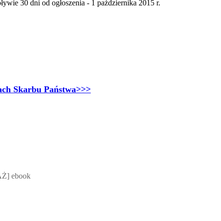
wie 30 dni od ogłoszenia - 1 października 2015 r.
kach Skarbu Państwa>>>
 Mateusz Jakubik, Rafał Prabucki - otwiera się w nowym oknie
Ż] ebook