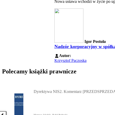
Nowa ustawa wchodzi w życie po upły
Igor Postuła
Nadzór korporacyjny w spół
Autor:
Krzysztof Paczoska
Polecamy książki prawnicze
Przejdź do: Dyrektywa NIS2. Komentarz [PRZEDSPRZEDAŻ] ebook,
Dyrektywa NIS2. Komentarz [PRZEDSPRZEDA
Mateusz Jakubik, Rafał Prabucki