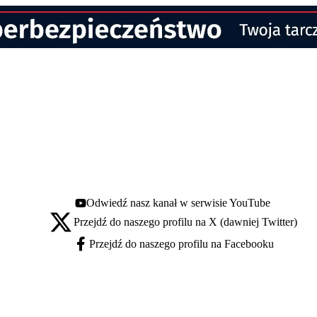
Odwiedź nasz kanał w serwisie YouTube
Youtube - otwiera się w nowej karcie
Przejdź do naszego profilu na X (dawniej Twitter)
X - otwiera się w nowej karcie
Przejdź do naszego profilu na Facebooku
Facebook - otwiera się w nowej karcie