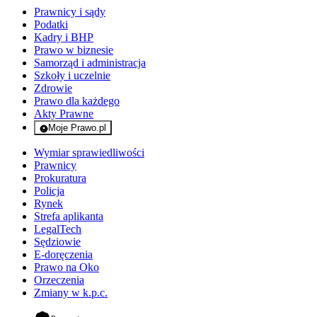
Prawnicy i sądy
Podatki
Kadry i BHP
Prawo w biznesie
Samorząd i administracja
Szkoły i uczelnie
Zdrowie
Prawo dla każdego
Akty Prawne
Moje Prawo.pl
- rejestracja i logowanie do serwisu
Wymiar sprawiedliwości
Prawnicy
Prokuratura
Policja
Rynek
Strefa aplikanta
LegalTech
Sędziowie
E-doręczenia
Prawo na Oko
Orzeczenia
Zmiany w k.p.c.