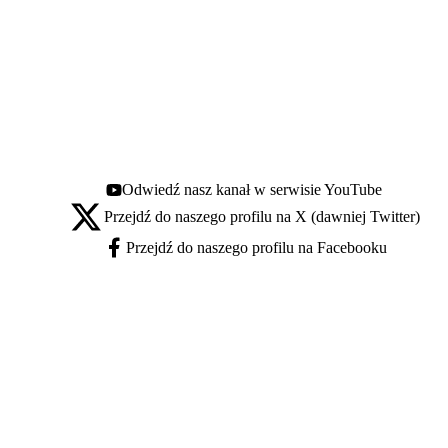
Odwiedź nasz kanał w serwisie YouTube
Youtube - otwiera się w nowej karcie
Przejdź do naszego profilu na X (dawniej Twitter)
X - otwiera się w nowej karcie
Przejdź do naszego profilu na Facebooku
Facebook - otwiera się w nowej karcie