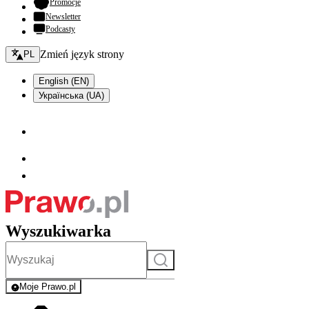
- otwiera się w nowej karcie
Promocje
Newsletter
Podcasty
Zmień język - bieżący:
Zmień język strony
PL
English (EN)
Українська (UA)
Wyszukiwarka
Szukaj
Moje Prawo.pl
- rejestracja i logowanie do serwisu