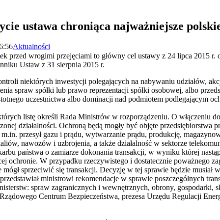
ycie ustawa chroniąca najważniejsze polskie
6:56
Aktualności
ek przed wrogimi przejęciami to główny cel ustawy z 24 lipca 2015 r. o
niku Ustaw z 31 sierpnia 2015 r.
ontroli niektórych inwestycji polegających na nabywaniu udziałów, ak
ia spraw spółki lub prawo reprezentacji spółki osobowej, albo przeds
 istotnego uczestnictwa albo dominacji nad podmiotem podlegającym och
których listę określi Rada Ministrów w rozporządzeniu. O włączeniu d
onej działalności. Ochroną będą mogły być objęte przedsiębiorstwa p
, m.in. przesył gazu i prądu, wytwarzanie prądu, produkcję, magazyn
liów, nawozów i uzbrojenia, a także działalność w sektorze telekomuni
rbu państwa o zamiarze dokonania transakcji, w wyniku której nastąpi
ącej ochronie. W przypadku rzeczywistego i dostatecznie poważnego za
 mógł sprzeciwić się transakcji. Decyzję w tej sprawie będzie musiał
 przedstawiał ministrowi rekomendacje w sprawie poszczególnych trans
nisterstw: spraw zagranicznych i wewnętrznych, obrony, gospodarki, sk
Rządowego Centrum Bezpieczeństwa, prezesa Urzędu Regulacji Energ