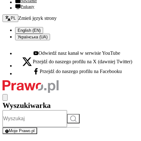
Newsletter
Podcasty
Zmień język - bieżący:
Zmień język strony
PL
English (EN)
Українська (UA)
Odwiedź nasz kanał w serwisie YouTube
Youtube - otwiera się w nowej karcie
Przejdź do naszego profilu na X (dawniej Twitter)
X - otwiera się w nowej karcie
Przejdź do naszego profilu na Facebooku
Facebook - otwiera się w nowej karcie
Wyszukiwarka
Szukaj
Moje Prawo.pl
- rejestracja i logowanie do serwisu