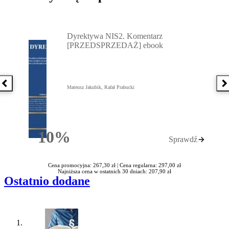
Przejdź do: Dyrektywa NIS2. Komentarz [PRZEDSPRZEDAŻ] ebook,
Dyrektywa NIS2. Komentarz
[PRZEDSPRZEDAŻ] ebook
Poprzednia książka
N
Mateusz Jakubik, Rafał Prabucki
10%
Sprawdź
Rabatu
Cena promocyjna: 267,30 zł |
Cena regularna: 297,00 zł
Najniższa cena w ostatnich 30 dniach: 207,90 zł
Ostatnio dodane