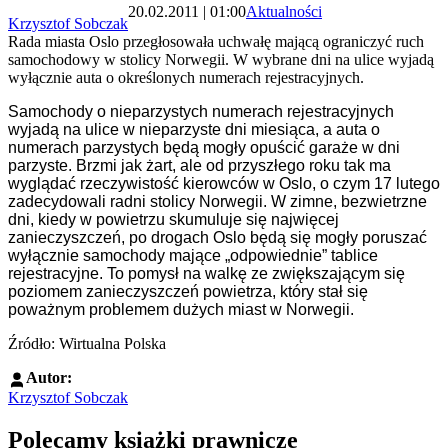
20.02.2011 | 01:00
Aktualności
Krzysztof Sobczak
Rada miasta Oslo przegłosowała uchwałę mającą ograniczyć ruch
samochodowy w stolicy Norwegii. W wybrane dni na ulice wyjadą
wyłącznie auta o określonych numerach rejestracyjnych.
Samochody o nieparzystych numerach rejestracyjnych
wyjadą na ulice w nieparzyste dni miesiąca, a auta o
numerach parzystych będą mogły opuścić garaże w dni
parzyste. Brzmi jak żart, ale od przyszłego roku tak ma
wyglądać rzeczywistość kierowców w Oslo, o czym 17 lutego
zadecydowali radni stolicy Norwegii. W zimne, bezwietrzne
dni, kiedy w powietrzu skumuluje się najwięcej
zanieczyszczeń, po drogach Oslo będą się mogły poruszać
wyłącznie samochody mające „odpowiednie” tablice
rejestracyjne. To pomysł na walkę ze zwiększającym się
poziomem zanieczyszczeń powietrza, który stał się
poważnym problemem dużych miast w Norwegii.
Źródło: Wirtualna Polska
Autor:
Krzysztof Sobczak
Polecamy książki prawnicze