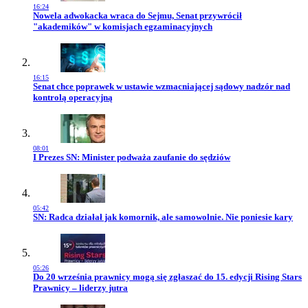
16:24
Przejdź do artykułu:
Nowela adwokacka wraca do Sejmu, Senat przywrócił
"akademików" w komisjach egzaminacyjnych
16:15
Przejdź do artykułu:
Senat chce poprawek w ustawie wzmacniającej sądowy nadzór nad
kontrolą operacyjną
08:01
Przejdź do artykułu:
I Prezes SN: Minister podważa zaufanie do sędziów
05:42
Przejdź do artykułu:
SN: Radca działał jak komornik, ale samowolnie. Nie poniesie kary
05:26
Przejdź do artykułu:
Do 20 września prawnicy mogą się zgłaszać do 15. edycji Rising Stars
Prawnicy – liderzy jutra