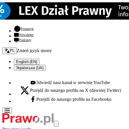
- otwiera się w nowej karcie
Promocje
Newsletter
Podcasty
Zmień język - bieżący:
Zmień język strony
PL
English (EN)
Українська (UA)
Odwiedź nasz kanał w serwisie YouTube
Youtube - otwiera się w nowej karcie
Przejdź do naszego profilu na X (dawniej Twitter)
X - otwiera się w nowej karcie
Przejdź do naszego profilu na Facebooku
Facebook - otwiera się w nowej karcie