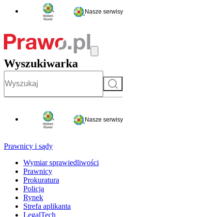
Nasze serwisy
Wyszukiwarka
Szukaj
Nasze serwisy
Prawnicy i sądy
Wymiar sprawiedliwości
Prawnicy
Prokuratura
Policja
Rynek
Strefa aplikanta
LegalTech