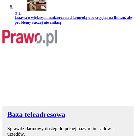
05:21
Przejdź do artykułu:
Ustawa o większym nadzorze nad kontrolą operacyjną na finiszu, ale
problemy raczej nie znikną
Baza teleadresowa
Sprawdź darmowy dostęp do pełnej bazy m.in. sądów i
urzędów.