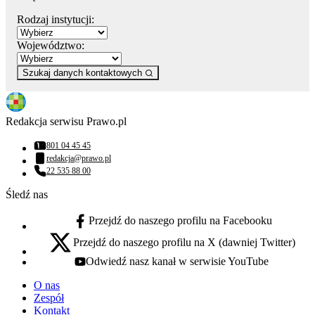
Rodzaj instytucji:
Województwo:
Szukaj danych kontaktowych
Redakcja serwisu Prawo.pl
801 04 45 45
Numer telefonu:
redakcja@prawo.pl
Adres email:
22 535 88 00
Numer telefonu:
Śledź nas
Przejdź do naszego profilu na Facebooku
facebook - otwiera się w nowej karcie
Przejdź do naszego profilu na X (dawniej Twitter)
x - otwiera się w nowej karcie
Odwiedź nasz kanał w serwisie YouTube
youtube - otwiera się w nowej karcie
O nas
Zespół
Kontakt