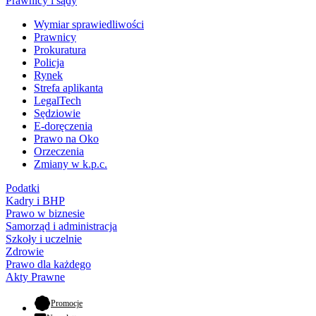
Prawnicy i sądy
Wymiar sprawiedliwości
Prawnicy
Prokuratura
Policja
Rynek
Strefa aplikanta
LegalTech
Sędziowie
E-doręczenia
Prawo na Oko
Orzeczenia
Zmiany w k.p.c.
Podatki
Kadry i BHP
Prawo w biznesie
Samorząd i administracja
Szkoły i uczelnie
Zdrowie
Prawo dla każdego
Akty Prawne
- otwiera się w nowej karcie
Promocje