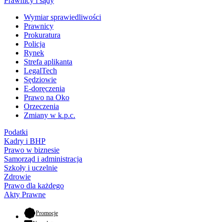
Prawnicy i sądy
Wymiar sprawiedliwości
Prawnicy
Prokuratura
Policja
Rynek
Strefa aplikanta
LegalTech
Sędziowie
E-doręczenia
Prawo na Oko
Orzeczenia
Zmiany w k.p.c.
Podatki
Kadry i BHP
Prawo w biznesie
Samorząd i administracja
Szkoły i uczelnie
Zdrowie
Prawo dla każdego
Akty Prawne
- otwiera się w nowej karcie
Promocje