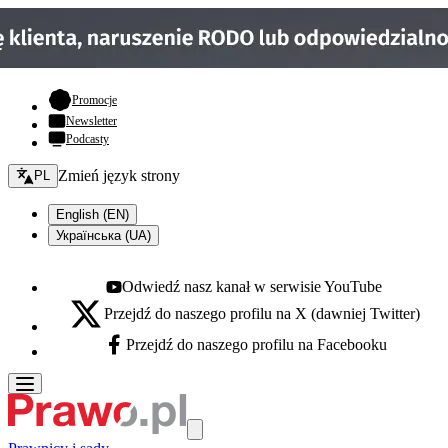
- otwiera się w nowej karcie
Promocje
Newsletter
Podcasty
Zmień język - bieżący:
Zmień język strony
PL
English (EN)
Українська (UA)
Odwiedź nasz kanał w serwisie YouTube
Youtube - otwiera się w nowej karcie
Przejdź do naszego profilu na X (dawniej Twitter)
X - otwiera się w nowej karcie
Przejdź do naszego profilu na Facebooku
Facebook - otwiera się w nowej karcie