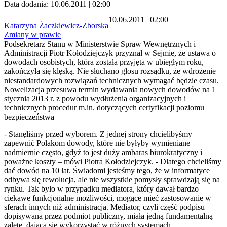
Data dodania: 10.06.2011 | 02:00
10.06.2011 | 02:00
Katarzyna Żaczkiewicz-Zborska
Zmiany w prawie
Podsekretarz Stanu w Ministerstwie Spraw Wewnętrznych i
Administracji Piotr Kołodziejczyk przyznał w Sejmie, że ustawa o
dowodach osobistych, która została przyjęta w ubiegłym roku,
zakończyła się klęską. Nie słuchano głosu rozsądku, że wdrożenie
niestandardowych rozwiązań technicznych wymagać będzie czasu.
Nowelizacja przesuwa termin wydawania nowych dowodów na 1
stycznia 2013 r. z powodu wydłużenia organizacyjnych i
technicznych procedur m.in. dotyczących certyfikacji poziomu
bezpieczeństwa
- Stanęliśmy przed wyborem. Z jednej strony chcielibyśmy
zapewnić Polakom dowody, które nie byłyby wymieniane
nadmiernie często, gdyż to jest duży ambaras biurokratyczny i
poważne koszty – mówi Piotra Kołodziejczyk. -
Dlatego chcieliśmy
dać dowód na 10 lat. Świadomi jesteśmy tego, że w informatyce
odbywa się rewolucja, ale nie wszystkie pomysły sprawdzają się na
rynku. Tak było w przypadku mediatora, który dawał bardzo
ciekawe funkcjonalne możliwości, mogące mieć zastosowanie w
sferach innych niż administracja. Mediator, czyli część podpisu
dopisywana przez podmiot publiczny, miała jedną fundamentalną
zaletę, dającą się wykorzystać w różnych systemach