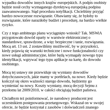
wypadku dowodów innych krajów europejskich. A podpis osobisty
będzie nosił cechy wymaganego dyrektywą europejską podpisu
zaawansowanego. Stąd procedura notyfikacji. Chcieliśmy przyjąć
bardzo nowoczesne rozwiązanie. Obawiamy się, że byłoby to
rozwiązanie, które naraziłoby budżet i procedurę, na bardzo wielkie
ryzyko.
Czy z tego ambitnego planu wyciągnięto wnioski? Tak. MSWiA
przygotowało dowód oparty w warstwie elektronicznej o
standardowe, sprawdzone, a więc bezpieczne i tanie, rozwiązania.
Mocą art. 13 ust. 2 zostawiliśmy możliwość, by w przyszłości,
kiedy pojawią się warunki techniczne i nowe funkcjonalności czy
nowe usługi administracyjne, które będą wymagały nowego typu
identyfikacji, wgrywać tego typu aplikacje na kartę, do dowodu
osobistego.
Mocą tej ustawy nie przewiduje się wymiany dowodów
dotychczasowych, jakie mamy w portfelach, na nowe. Kiedy będzie
kończył się okres ważności starego dowodu, będziemy go
wymieniać na nowy. Koszty wymiany, mocą decyzji Sejmu z
przełomu lat 2009/2010, w całości obciążają budżet państwa.
Chciałbym też poinformować, że narodowy producent jest
uczestnikiem postępowania przetargowego. Wskazał on w swojej
ofercie, że będzie korzystał z zasobów i doświadczeń znanego