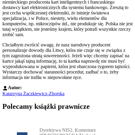
niemieckiego producenta kart inteligentnych i francuskiego
dostawcy kart elektronicznych dla systemu bankowego. Zresztą to
jest cecha współczesnej elektroniki, że istnieje światowa
specjalizacja, i w Polsce, niestety, wielu elementów dla
komputerów, np. mikroczipów itd., nie produkuje się. Polska nie jest
tutaj wyjątkiem, nie jesteśmy krajem, który potrafi wszystkie rzeczy
zrobić sam.
Chciałbym zwrócić uwagę, że nasz narodowy producent
personalizuje dowody dla Litwy, która nie czuje się w związku z
tym zagrożona utratą suwerenności. Jeżeli więc chcemy zapisać na
kartce jakąś tajną informację, to ta kartka naprawdę nie musi być
wyprodukowana w papierni, która jest obarczona rygorem tajności.
Wystarczy dochować staranności procedur, zadbać o to, żeby
informacja nie trafiła w niepowołane ręce.
Autor:
Katarzyna Żaczkiewicz-Zborska
Polecamy książki prawnicze
Przejdź do: Dyrektywa NIS2. Komentarz [PRZEDSPRZEDAŻ] ebook,
Dyrektywa NIS2. Komentarz