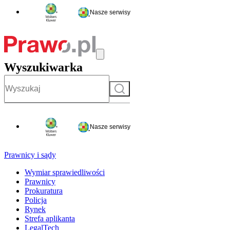
Nasze serwisy
Wyszukiwarka
Szukaj
Nasze serwisy
Prawnicy i sądy
Wymiar sprawiedliwości
Prawnicy
Prokuratura
Policja
Rynek
Strefa aplikanta
LegalTech