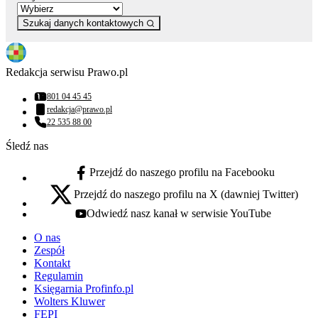
Szukaj danych kontaktowych
Redakcja serwisu Prawo.pl
801 04 45 45
Numer telefonu:
redakcja@prawo.pl
Adres email:
22 535 88 00
Numer telefonu:
Śledź nas
Przejdź do naszego profilu na Facebooku
facebook - otwiera się w nowej karcie
Przejdź do naszego profilu na X (dawniej Twitter)
x - otwiera się w nowej karcie
Odwiedź nasz kanał w serwisie YouTube
youtube - otwiera się w nowej karcie
O nas
Zespół
Kontakt
Regulamin
Księgarnia Profinfo.pl
Wolters Kluwer
FEPI