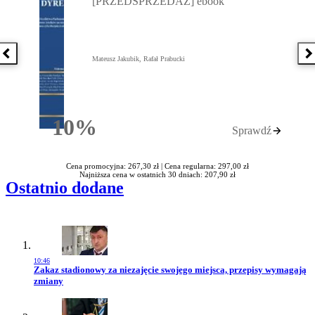
[PRZEDSPRZEDAŻ] ebook
Poprzednia książka
N
Mateusz Jakubik, Rafał Prabucki
10%
Sprawdź
Rabatu
Cena promocyjna: 267,30 zł |
Cena regularna: 297,00 zł
Najniższa cena w ostatnich 30 dniach: 207,90 zł
Ostatnio dodane
10:46
Przejdź do artykułu:
Zakaz stadionowy za niezajęcie swojego miejsca, przepisy wymagają
zmiany