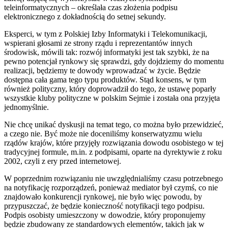
teleinformatycznych – określała czas złożenia podpisu
elektronicznego z dokładnością do setnej sekundy.
Eksperci, w tym z Polskiej Izby Informatyki i Telekomunikacji,
wspierani głosami ze strony rządu i reprezentantów innych
środowisk, mówili tak: rozwój informatyki jest tak szybki, że na
pewno potencjał rynkowy się sprawdzi, gdy dojdziemy do momentu
realizacji, będziemy te dowody wprowadzać w życie. Będzie
dostępna cała gama tego typu produktów. Stąd konsens, w tym
również polityczny, który doprowadził do tego, że ustawę poparły
wszystkie kluby polityczne w polskim Sejmie i została ona przyjęta
jednomyślnie.
Nie chcę unikać dyskusji na temat tego, co można było przewidzieć,
a czego nie. Być może nie doceniliśmy konserwatyzmu wielu
rządów krajów, które przyjęły rozwiązania dowodu osobistego w tej
tradycyjnej formule, m.in. z podpisami, oparte na dyrektywie z roku
2002, czyli z ery przed internetowej.
W poprzednim rozwiązaniu nie uwzględnialiśmy czasu potrzebnego
na notyfikację rozporządzeń, ponieważ mediator był czymś, co nie
znajdowało konkurencji rynkowej, nie było więc powodu, by
przypuszczać, że będzie konieczność notyfikacji tego podpisu.
Podpis osobisty umieszczony w dowodzie, który proponujemy
będzie zbudowany ze standardowych elementów, takich jak w