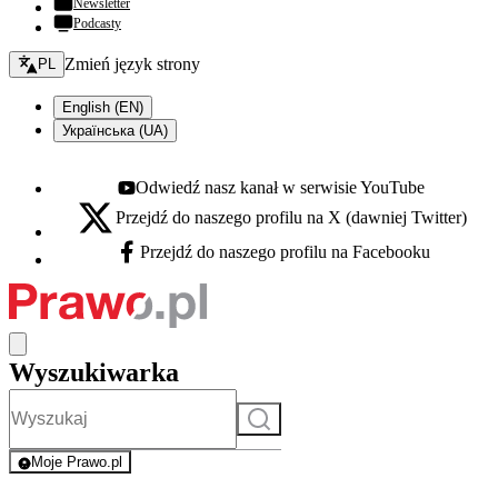
Newsletter
Podcasty
Zmień język - bieżący:
Zmień język strony
PL
English (EN)
Українська (UA)
Odwiedź nasz kanał w serwisie YouTube
Youtube - otwiera się w nowej karcie
Przejdź do naszego profilu na X (dawniej Twitter)
X - otwiera się w nowej karcie
Przejdź do naszego profilu na Facebooku
Facebook - otwiera się w nowej karcie
Wyszukiwarka
Szukaj
Moje Prawo.pl
- rejestracja i logowanie do serwisu