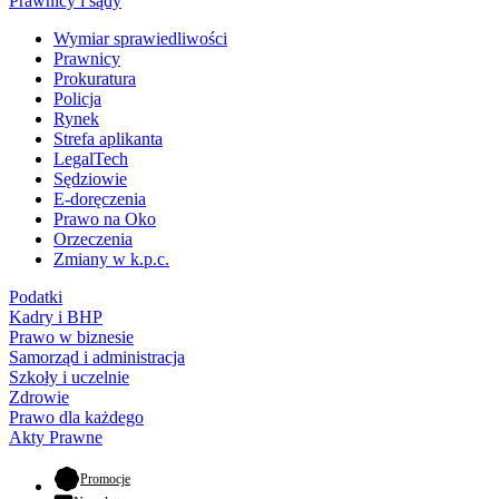
Prawnicy i sądy
Wymiar sprawiedliwości
Prawnicy
Prokuratura
Policja
Rynek
Strefa aplikanta
LegalTech
Sędziowie
E-doręczenia
Prawo na Oko
Orzeczenia
Zmiany w k.p.c.
Podatki
Kadry i BHP
Prawo w biznesie
Samorząd i administracja
Szkoły i uczelnie
Zdrowie
Prawo dla każdego
Akty Prawne
- otwiera się w nowej karcie
Promocje