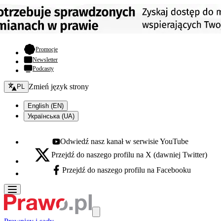
- otwiera się w nowej karcie
Promocje
Newsletter
Podcasty
Zmień język - bieżący:
Zmień język strony
PL
English (EN)
Українська (UA)
Odwiedź nasz kanał w serwisie YouTube
Youtube - otwiera się w nowej karcie
Przejdź do naszego profilu na X (dawniej Twitter)
X - otwiera się w nowej karcie
Przejdź do naszego profilu na Facebooku
Facebook - otwiera się w nowej karcie