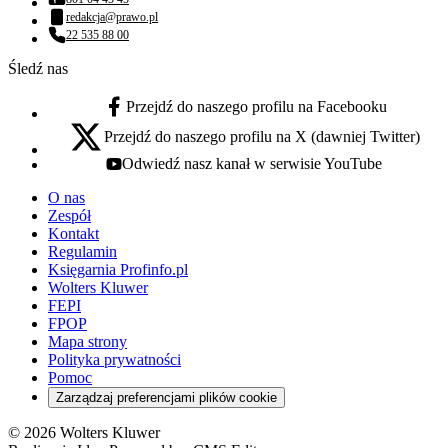
Numer telefonu:
redakcja@prawo.pl
Adres email:
22 535 88 00
Numer telefonu:
Śledź nas
Przejdź do naszego profilu na Facebooku
facebook - otwiera się w nowej karcie
Przejdź do naszego profilu na X (dawniej Twitter)
x - otwiera się w nowej karcie
Odwiedź nasz kanał w serwisie YouTube
youtube - otwiera się w nowej karcie
O nas
Zespół
Kontakt
Regulamin
Księgarnia Profinfo.pl
Wolters Kluwer
FEPI
FPOP
Mapa strony
Polityka prywatności
Pomoc
Zarządzaj preferencjami plików cookie
© 2026 Wolters Kluwer