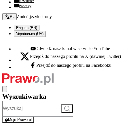
Newsletter
Podcasty
Zmień język - bieżący:
Zmień język strony
PL
English (EN)
Українська (UA)
Odwiedź nasz kanał w serwisie YouTube
Youtube - otwiera się w nowej karcie
Przejdź do naszego profilu na X (dawniej Twitter)
X - otwiera się w nowej karcie
Przejdź do naszego profilu na Facebooku
Facebook - otwiera się w nowej karcie
Wyszukiwarka
Szukaj
Moje Prawo.pl
- rejestracja i logowanie do serwisu