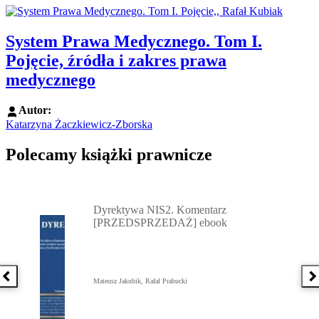
System Prawa Medycznego. Tom I.
Pojęcie, źródła i zakres prawa
medycznego
Autor:
Katarzyna Żaczkiewicz-Zborska
Polecamy książki prawnicze
Przejdź do: Dyrektywa NIS2. Komentarz [PRZEDSPRZEDAŻ] ebook,
Dyrektywa NIS2. Komentarz
[PRZEDSPRZEDAŻ] ebook
Poprzednia książka
N
Mateusz Jakubik, Rafał Prabucki