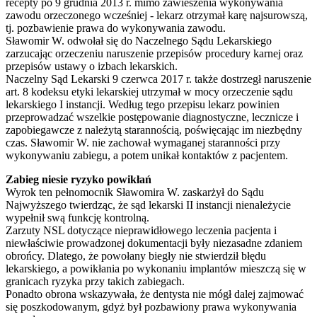
recepty po 9 grudnia 2013 r. mimo zawieszenia wykonywania
zawodu orzeczonego wcześniej - lekarz otrzymał karę najsurowszą,
tj. pozbawienie prawa do wykonywania zawodu.
Sławomir W. odwołał się do Naczelnego Sądu Lekarskiego
zarzucając orzeczeniu naruszenie przepisów procedury karnej oraz
przepisów ustawy o izbach lekarskich.
Naczelny Sąd Lekarski 9 czerwca 2017 r. także dostrzegł naruszenie
art. 8 kodeksu etyki lekarskiej utrzymał w mocy orzeczenie sądu
lekarskiego I instancji. Według tego przepisu lekarz powinien
przeprowadzać wszelkie postępowanie diagnostyczne, lecznicze i
zapobiegawcze z należytą starannością, poświęcając im niezbędny
czas. Sławomir W. nie zachował wymaganej staranności przy
wykonywaniu zabiegu, a potem unikał kontaktów z pacjentem.
Zabieg niesie ryzyko powikłań
Wyrok ten pełnomocnik Sławomira W. zaskarżył do Sądu
Najwyższego twierdząc, że sąd lekarski II instancji nienależycie
wypełnił swą funkcję kontrolną.
Zarzuty NSL dotyczące nieprawidłowego leczenia pacjenta i
niewłaściwie prowadzonej dokumentacji były niezasadne zdaniem
obrońcy. Dlatego, że powołany biegły nie stwierdził błędu
lekarskiego, a powikłania po wykonaniu implantów mieszczą się w
granicach ryzyka przy takich zabiegach.
Ponadto obrona wskazywała, że dentysta nie mógł dalej zajmować
się poszkodowanym, gdyż był pozbawiony prawa wykonywania