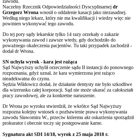
zawodu.
Naczelny Rzecznik Odpowiedzialności Dyscyplinarnej
dr
Grzegorz Wrona
wnosił o oddalenie kasacji jako niezasadnej.
Według niego lekarz, który nie ma kwalifikacji i wiedzy więc nie
powinien wykonywać tego zawodu.
Do tej pory sądy lekarskie tylko 14 razy orzekały o zakazie
wykonywania zawod i zawsze wtedy, gdy dochodziło do
poważnego okaleczenia pacjentów. Tu taki przypadek zachodził -
dodał dr Wrona.
SN uchyla wyrok - kara jest rażąca
Sąd Najwyższy uchylił orzeczenie sądu II instancji do ponownego
rozpoznania, gdyż uznał, że kara wymierzona jest rażąco
nieadekwatna do czynu.
Sędzia Wildowicz dodał, że działanie dentysty nie było szkodliwe
dla wizerunku całej korporacji. Sąd nie może ukarać za całokształt
pracy zawodowej, ale za konkretne naruszenie.
Dr Wrona po wyroku stwierdził, że wkrótce Sąd Najwyższy
rozpozna kolejny wniosek o pozbawienie prawa wykonywania
zawodu Sławomira W., przeciw któremu akt oskarżenia sporządził
prokurator i obecnie toczy się postępowanie karne.
Sygnatura akt SDI 14/18, wyrok z 25 maja 2018 r.