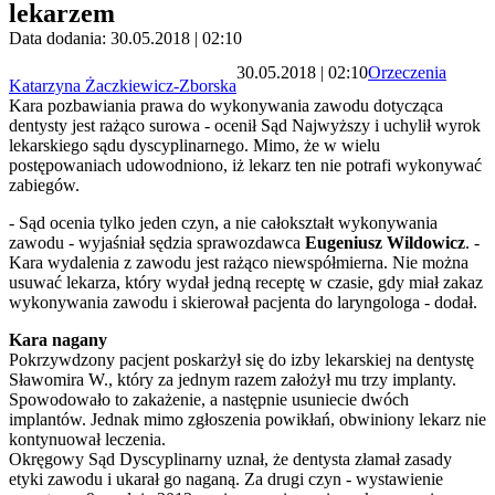
lekarzem
Data dodania: 30.05.2018 | 02:10
30.05.2018 | 02:10
Orzeczenia
Katarzyna Żaczkiewicz-Zborska
Kara pozbawiania prawa do wykonywania zawodu dotycząca
dentysty jest rażąco surowa - ocenił Sąd Najwyższy i uchylił wyrok
lekarskiego sądu dyscyplinarnego. Mimo, że w wielu
postępowaniach udowodniono, iż lekarz ten nie potrafi wykonywać
zabiegów.
- Sąd ocenia tylko jeden czyn, a nie całokształt wykonywania
zawodu - wyjaśniał sędzia sprawozdawca
Eugeniusz Wildowicz
. -
Kara wydalenia z zawodu jest rażąco niewspółmierna. Nie można
usuwać lekarza, który wydał jedną receptę w czasie, gdy miał zakaz
wykonywania zawodu i skierował pacjenta do laryngologa - dodał.
Kara nagany
Pokrzywdzony pacjent poskarżył się do izby lekarskiej na dentystę
Sławomira W., który za jednym razem założył mu trzy implanty.
Spowodowało to zakażenie, a następnie usuniecie dwóch
implantów. Jednak mimo zgłoszenia powikłań, obwiniony lekarz nie
kontynuował leczenia.
Okręgowy Sąd Dyscyplinarny uznał, że dentysta złamał zasady
etyki zawodu i ukarał go naganą. Za drugi czyn - wystawienie