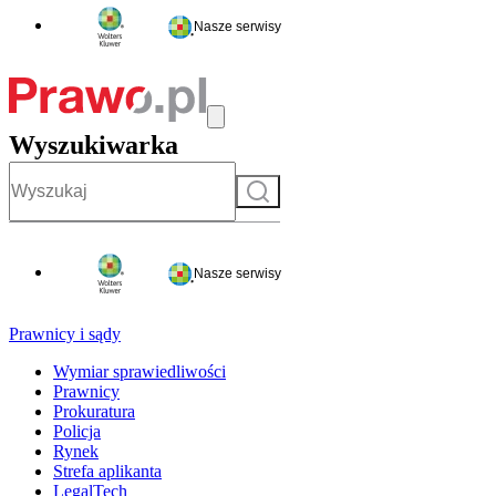
Nasze serwisy
Wyszukiwarka
Szukaj
Nasze serwisy
Prawnicy i sądy
Wymiar sprawiedliwości
Prawnicy
Prokuratura
Policja
Rynek
Strefa aplikanta
LegalTech