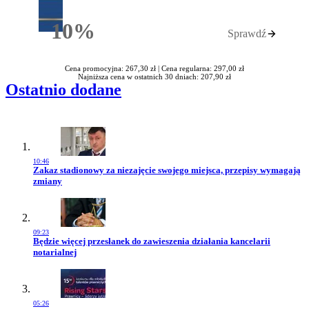
10%
Sprawdź
Rabatu
Cena promocyjna: 267,30 zł |
Cena regularna: 297,00 zł
Najniższa cena w ostatnich 30 dniach: 207,90 zł
Ostatnio dodane
10:46
Przejdź do artykułu:
Zakaz stadionowy za niezajęcie swojego miejsca, przepisy wymagają
zmiany
09:23
Przejdź do artykułu:
Będzie więcej przesłanek do zawieszenia działania kancelarii
notarialnej
05:26