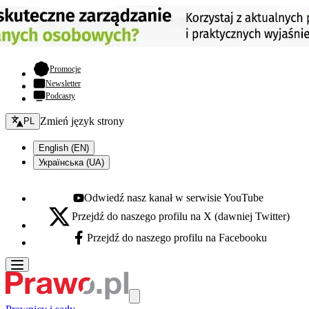
- otwiera się w nowej karcie
Promocje
Newsletter
Podcasty
Zmień język - bieżący:
Zmień język strony
PL
English (EN)
Українська (UA)
Odwiedź nasz kanał w serwisie YouTube
Youtube - otwiera się w nowej karcie
Przejdź do naszego profilu na X (dawniej Twitter)
X - otwiera się w nowej karcie
Przejdź do naszego profilu na Facebooku
Facebook - otwiera się w nowej karcie