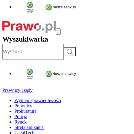
Nasze serwisy
Wyszukiwarka
Szukaj
Nasze serwisy
Prawnicy i sądy
Wymiar sprawiedliwości
Prawnicy
Prokuratura
Policja
Rynek
Strefa aplikanta
LegalTech