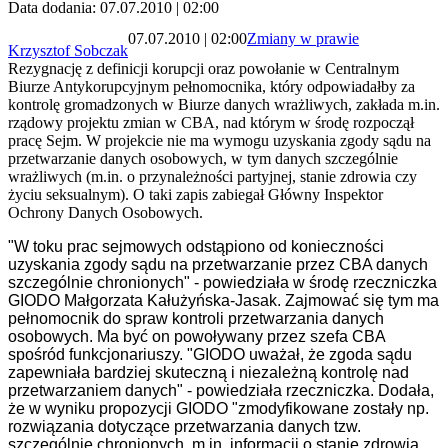
Data dodania: 07.07.2010 | 02:00
07.07.2010 | 02:00
Zmiany w prawie
Krzysztof Sobczak
Rezygnację z definicji korupcji oraz powołanie w Centralnym
Biurze Antykorupcyjnym pełnomocnika, który odpowiadałby za
kontrolę gromadzonych w Biurze danych wrażliwych, zakłada m.in.
rządowy projektu zmian w CBA, nad którym w środę rozpoczął
pracę Sejm. W projekcie nie ma wymogu uzyskania zgody sądu na
przetwarzanie danych osobowych, w tym danych szczególnie
wrażliwych (m.in. o przynależności partyjnej, stanie zdrowia czy
życiu seksualnym). O taki zapis zabiegał Główny Inspektor
Ochrony Danych Osobowych.
"W toku prac sejmowych odstąpiono od konieczności
uzyskania zgody sądu na przetwarzanie przez CBA danych
szczególnie chronionych" - powiedziała w środę rzeczniczka
GIODO Małgorzata Kałużyńska-Jasak. Zajmować się tym ma
pełnomocnik do spraw kontroli przetwarzania danych
osobowych. Ma być on powoływany przez szefa CBA
spośród funkcjonariuszy. "GIODO uważał, że zgoda sądu
zapewniała bardziej skuteczną i niezależną kontrolę nad
przetwarzaniem danych" - powiedziała rzeczniczka.
Dodała,
że w wyniku propozycji GIODO "zmodyfikowane zostały np.
rozwiązania dotyczące przetwarzania danych tzw.
szczególnie chronionych, m.in. informacji o stanie zdrowia,