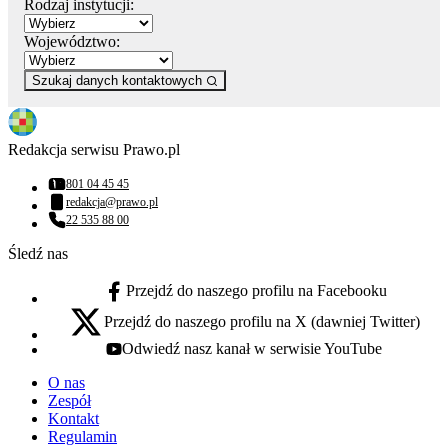
Rodzaj instytucji:
Województwo:
Szukaj danych kontaktowych
Redakcja serwisu Prawo.pl
801 04 45 45
Numer telefonu:
redakcja@prawo.pl
Adres email:
22 535 88 00
Numer telefonu:
Śledź nas
Przejdź do naszego profilu na Facebooku
facebook - otwiera się w nowej karcie
Przejdź do naszego profilu na X (dawniej Twitter)
x - otwiera się w nowej karcie
Odwiedź nasz kanał w serwisie YouTube
youtube - otwiera się w nowej karcie
O nas
Zespół
Kontakt
Regulamin