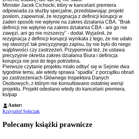
Minister Jacek Cichocki, który w kancelarii premiera
odpowiada za służby specjalne, przedstawiając projekt
posłom, zapewniał, że rezygnacja z definicji korupcji w
żaden sposób nie wpłynie na zakres działania CBA. "Brak
definicji nie wpłynie na zakres działania CBA - ani go nie
zawęzi, ani go nie rozszerzy" - dodał.
Wyjaśnił, że
rezygnacja z definicji korupcji wynikała z tego, że nie udało
się stworzyć tak precyzyjnego zapisu, by nie było do niego
wątpliwości czy zastrzeżeń. Przypomniał też, że ustawa
precyzyjnie określa zakres działania Biura i definicja
korupcja nie jest do tego potrzebna.
Pierwsze czytanie projektu miało odbyć się w Sejmie dwa
tygodnie temu, ale wtedy sprawa "spadła" z porządku obrad
po zastrzeżeniach Głównego Inspektora Danych
Osobowych, z którym nie konsultowano ostatniej wersji
projektu. Projekt odesłano wtedy do kancelarii premiera.
ks/pap
Autor:
Krzysztof Sobczak
Polecamy książki prawnicze