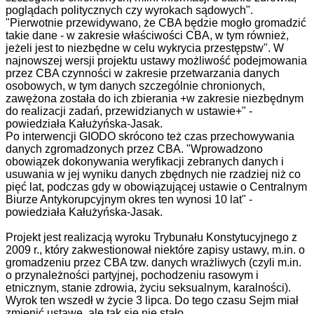
poglądach politycznych czy wyrokach sądowych".
"Pierwotnie przewidywano, że CBA będzie mogło gromadzić
takie dane - w zakresie właściwości CBA, w tym również,
jeżeli jest to niezbędne w celu wykrycia przestępstw". W
najnowszej wersji projektu ustawy możliwość podejmowania
przez CBA czynności w zakresie przetwarzania danych
osobowych, w tym danych szczególnie chronionych,
zawężona została do ich zbierania +w zakresie niezbędnym
do realizacji zadań, przewidzianych w ustawie+" -
powiedziała Kałużyńska-Jasak.
Po interwencji GIODO skrócono też czas przechowywania
danych zgromadzonych przez CBA. "Wprowadzono
obowiązek dokonywania weryfikacji zebranych danych i
usuwania w jej wyniku danych zbędnych nie rzadziej niż co
pięć lat, podczas gdy w obowiązującej ustawie o Centralnym
Biurze Antykorupcyjnym okres ten wynosi 10 lat" -
powiedziała Kałużyńska-Jasak.
Projekt jest realizacją wyroku Trybunału Konstytucyjnego z
2009 r., który zakwestionował niektóre zapisy ustawy, m.in. o
gromadzeniu przez CBA tzw. danych wrażliwych (czyli m.in.
o przynależności partyjnej, pochodzeniu rasowym i
etnicznym, stanie zdrowia, życiu seksualnym, karalności).
Wyrok ten wszedł w życie 3 lipca. Do tego czasu Sejm miał
zmienić ustawę, ale tak się nie stało.