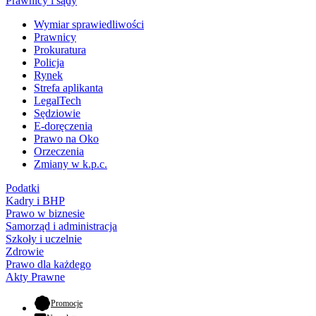
Prawnicy i sądy
Wymiar sprawiedliwości
Prawnicy
Prokuratura
Policja
Rynek
Strefa aplikanta
LegalTech
Sędziowie
E-doręczenia
Prawo na Oko
Orzeczenia
Zmiany w k.p.c.
Podatki
Kadry i BHP
Prawo w biznesie
Samorząd i administracja
Szkoły i uczelnie
Zdrowie
Prawo dla każdego
Akty Prawne
- otwiera się w nowej karcie
Promocje