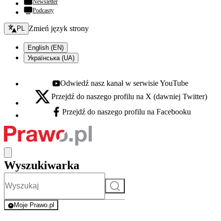
Newsletter
Podcasty
Zmień język - bieżący:
Zmień język strony
PL
English (EN)
Українська (UA)
Odwiedź nasz kanał w serwisie YouTube
Youtube - otwiera się w nowej karcie
Przejdź do naszego profilu na X (dawniej Twitter)
X - otwiera się w nowej karcie
Przejdź do naszego profilu na Facebooku
Facebook - otwiera się w nowej karcie
Wyszukiwarka
Szukaj
Moje Prawo.pl
- rejestracja i logowanie do serwisu