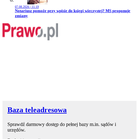
07.08.2026 | 11:19
Przejdź do artykułu:
Notariusz pomoże przy wpisie do księgi wieczystej? MS proponuje
zmiany
Baza teleadresowa
Sprawdź darmowy dostęp do pełnej bazy m.in. sądów i
urzędów.