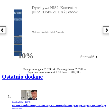
Przejdź do: Dyrektywa NIS2. Komentarz [PRZEDSPRZEDAŻ] ebook,
Dyrektywa NIS2. Komentarz
[PRZEDSPRZEDAŻ] ebook
Poprzednia książka
N
Mateusz Jakubik, Rafał Prabucki
10%
Sprawdź
Rabatu
Cena promocyjna: 267,30 zł |
Cena regularna: 297,00 zł
Najniższa cena w ostatnich 30 dniach: 207,90 zł
Ostatnio dodane
08.08.2026 | 10:46
Przejdź do artykułu:
Zakaz stadionowy za niezajęcie swojego miejsca, przepisy wymagają
zmiany