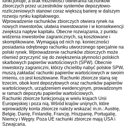
funkcjonuje, a brak możliwości otwierania rachunków
zbiorczych przez uczestników systemów depozytowo-
rozliczeniowych stanowi coraz większą barierę w dalszym
rozwoju rynku kapitałowego.
Wprowadzenie rachunków zbiorczych otwiera rynek na
nowych inwestorów, ułatwia inwestowanie i w konsekwencji
zwiększa napływ kapitału. Obecne rozwiązania, z punktu
widzenia inwestorów zagranicznych, są kosztowane i
skomplikowane. Wymagają od nich np. konieczności
posiadania odrębnego rachunku utworzonego specjalnie na
polski rynek. Wprowadzenie rachunków zbiorczych może
również przyczynić się do zwiększenia płynności polskich
skarbowych papierów wartościowych (SPW). Obecnie
inwestorzy zagraniczni, którzy chcieliby nabyć polskie SPW,
muszą zakładać rachunki papierów wartościowych w swoim
imieniu, co jest kosztowane. Rachunki zbiorcze staną się
trzecim, obok kont depozytowych oraz rachunków papierów
wartościowych, urządzeniem ewidencyjnym, prowadzonym
w ramach depozytu papierów wartościowych.
Rachunki zbiorcze funkcjonują w wielu krajach Unii
Europejskiej i poza nią. Wśród krajów unijnych, które
wprowadziły konta zbiorcze należy wskazać m.in.: Austrię,
Belgię, Danię, Finlandię, Francję, Hiszpanię, Portugalię,
Niemcy i Węgry. Poza UE rachunki zbiorcze mają USA i
Szwajcaria.