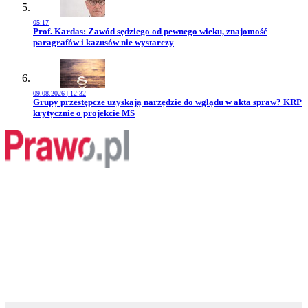
05:17
Przejdź do artykułu:
Prof. Kardas: Zawód sędziego od pewnego wieku, znajomość
paragrafów i kazusów nie wystarczy
09.08.2026 | 12:32
Przejdź do artykułu:
Grupy przestępcze uzyskają narzędzie do wglądu w akta spraw? KRP
krytycznie o projekcie MS