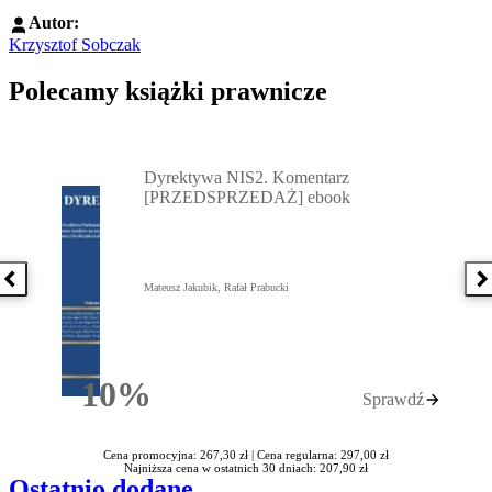
Autor:
Krzysztof Sobczak
Polecamy książki prawnicze
Przejdź do: Dyrektywa NIS2. Komentarz [PRZEDSPRZEDAŻ] ebook,
Dyrektywa NIS2. Komentarz
[PRZEDSPRZEDAŻ] ebook
Poprzednia książka
N
Mateusz Jakubik, Rafał Prabucki
10%
Sprawdź
Rabatu
Cena promocyjna: 267,30 zł |
Cena regularna: 297,00 zł
Najniższa cena w ostatnich 30 dniach: 207,90 zł
Ostatnio dodane