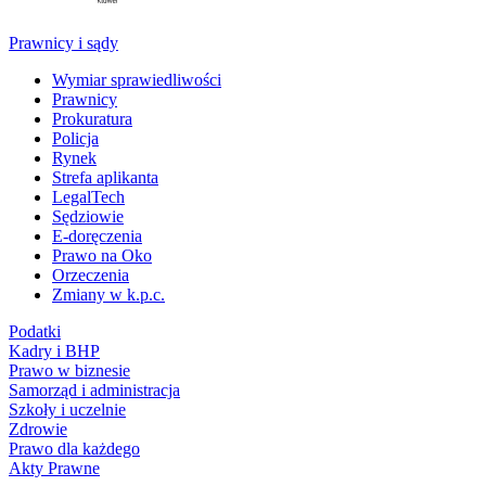
Prawnicy i sądy
Wymiar sprawiedliwości
Prawnicy
Prokuratura
Policja
Rynek
Strefa aplikanta
LegalTech
Sędziowie
E-doręczenia
Prawo na Oko
Orzeczenia
Zmiany w k.p.c.
Podatki
Kadry i BHP
Prawo w biznesie
Samorząd i administracja
Szkoły i uczelnie
Zdrowie
Prawo dla każdego
Akty Prawne