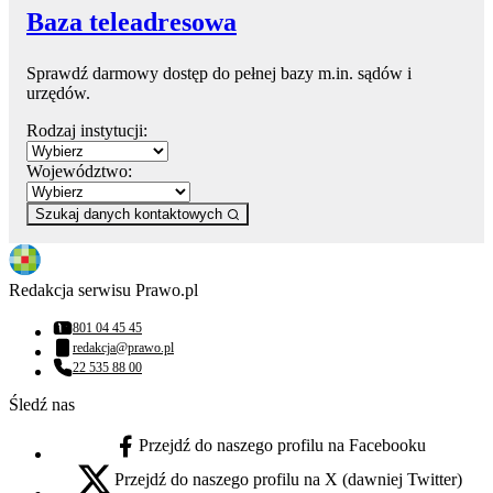
Baza teleadresowa
Sprawdź darmowy dostęp do pełnej bazy m.in. sądów i
urzędów.
Rodzaj instytucji:
Województwo:
Szukaj danych kontaktowych
Redakcja serwisu Prawo.pl
801 04 45 45
Numer telefonu:
redakcja@prawo.pl
Adres email:
22 535 88 00
Numer telefonu:
Śledź nas
Przejdź do naszego profilu na Facebooku
facebook - otwiera się w nowej karcie
Przejdź do naszego profilu na X (dawniej Twitter)
x - otwiera się w nowej karcie