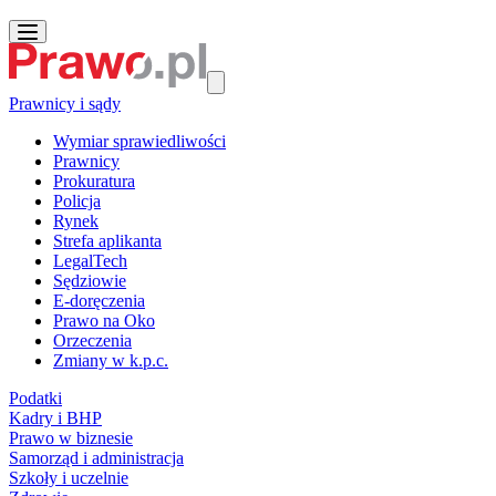
Prawnicy i sądy
Wymiar sprawiedliwości
Prawnicy
Prokuratura
Policja
Rynek
Strefa aplikanta
LegalTech
Sędziowie
E-doręczenia
Prawo na Oko
Orzeczenia
Zmiany w k.p.c.
Podatki
Kadry i BHP
Prawo w biznesie
Samorząd i administracja
Szkoły i uczelnie