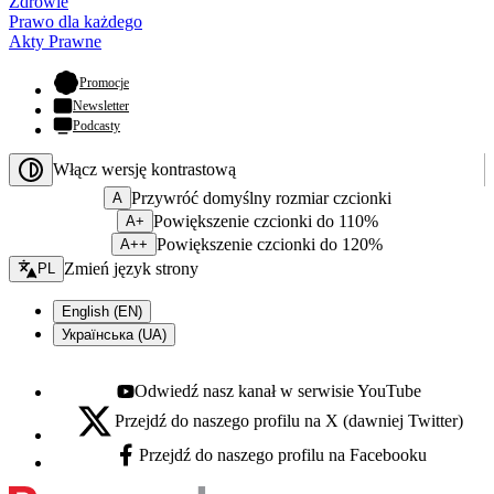
Zdrowie
Prawo dla każdego
Akty Prawne
- otwiera się w nowej karcie
Promocje
Newsletter
Podcasty
Włącz wersję kontrastową
Przywróć domyślny rozmiar czcionki
A
Powiększenie czcionki do 110%
A+
Powiększenie czcionki do 120%
A++
Zmień język - bieżący:
Zmień język strony
PL
English (EN)
Українська (UA)
Odwiedź nasz kanał w serwisie YouTube
Youtube - otwiera się w nowej karcie
Przejdź do naszego profilu na X (dawniej Twitter)
X - otwiera się w nowej karcie
Przejdź do naszego profilu na Facebooku
Facebook - otwiera się w nowej karcie