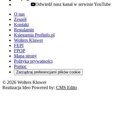
Odwiedź nasz kanał w serwisie YouTube
youtube - otwiera się w nowej karcie
O nas
Zespół
Kontakt
Regulamin
Księgarnia Profinfo.pl
Wolters Kluwer
FEPI
FPOP
Mapa strony
Polityka prywatności
Pomoc
Zarządzaj preferencjami plików cookie
© 2026 Wolters Kluwer
Realizacja Ideo Powered by:
CMS Edito