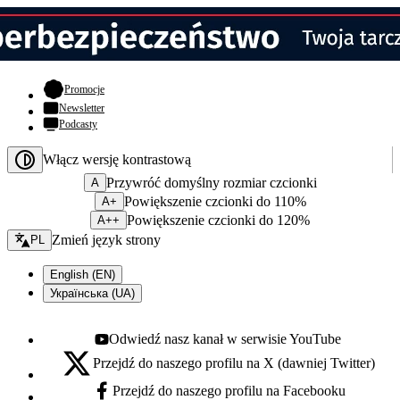
- otwiera się w nowej karcie
Promocje
Newsletter
Podcasty
Włącz wersję kontrastową
Przywróć domyślny rozmiar czcionki
A
Powiększenie czcionki do 110%
A+
Powiększenie czcionki do 120%
A++
Zmień język - bieżący:
Zmień język strony
PL
English (EN)
Українська (UA)
Odwiedź nasz kanał w serwisie YouTube
Youtube - otwiera się w nowej karcie
Przejdź do naszego profilu na X (dawniej Twitter)
X - otwiera się w nowej karcie
Przejdź do naszego profilu na Facebooku
Facebook - otwiera się w nowej karcie