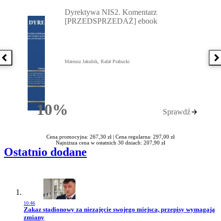
Przejdź do: Dyrektywa NIS2. Komentarz [PRZEDSPRZEDAŻ] ebook,
Dyrektywa NIS2. Komentarz
[PRZEDSPRZEDAŻ] ebook
Poprzednia książka
N
Mateusz Jakubik, Rafał Prabucki
10%
Sprawdź
Rabatu
Cena promocyjna: 267,30 zł |
Cena regularna: 297,00 zł
Najniższa cena w ostatnich 30 dniach: 207,90 zł
Ostatnio dodane
10:46
Przejdź do artykułu:
Zakaz stadionowy za niezajęcie swojego miejsca, przepisy wymagają
zmiany