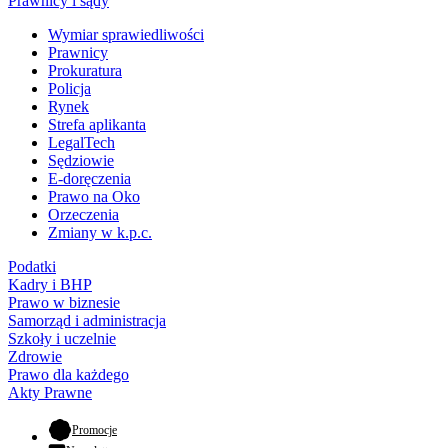
Prawnicy i sądy
Wymiar sprawiedliwości
Prawnicy
Prokuratura
Policja
Rynek
Strefa aplikanta
LegalTech
Sędziowie
E-doręczenia
Prawo na Oko
Orzeczenia
Zmiany w k.p.c.
Podatki
Kadry i BHP
Prawo w biznesie
Samorząd i administracja
Szkoły i uczelnie
Zdrowie
Prawo dla każdego
Akty Prawne
- otwiera się w nowej karcie
Promocje