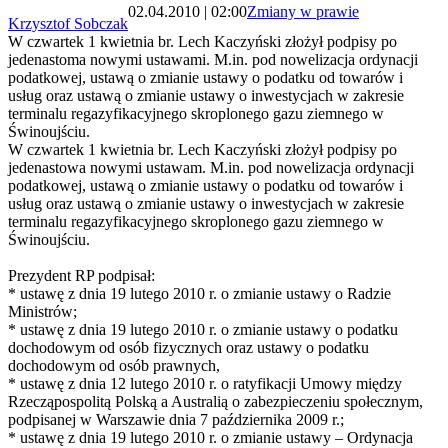
02.04.2010 | 02:00
Zmiany w prawie
Krzysztof Sobczak
W czwartek 1 kwietnia br. Lech Kaczyński złożył podpisy po
jedenastoma nowymi ustawami. M.in. pod nowelizacja ordynacji
podatkowej, ustawą o zmianie ustawy o podatku od towarów i
usług oraz ustawą o zmianie ustawy o inwestycjach w zakresie
terminalu regazyfikacyjnego skroplonego gazu ziemnego w
Świnoujściu.
W czwartek 1 kwietnia br. Lech Kaczyński złożył podpisy po
jedenastowa nowymi ustawam. M.in. pod nowelizacja ordynacji
podatkowej, ustawą o zmianie ustawy o podatku od towarów i
usług oraz ustawą o zmianie ustawy o inwestycjach w zakresie
terminalu regazyfikacyjnego skroplonego gazu ziemnego w
Świnoujściu.
Prezydent RP podpisał:
* ustawę z dnia 19 lutego 2010 r. o zmianie ustawy o Radzie
Ministrów;
* ustawę z dnia 19 lutego 2010 r. o zmianie ustawy o podatku
dochodowym od osób fizycznych oraz ustawy o podatku
dochodowym od osób prawnych,
* ustawę z dnia 12 lutego 2010 r. o ratyfikacji Umowy między
Rzecząpospolitą Polską a Australią o zabezpieczeniu społecznym,
podpisanej w Warszawie dnia 7 października 2009 r.;
* ustawę z dnia 19 lutego 2010 r. o zmianie ustawy – Ordynacja