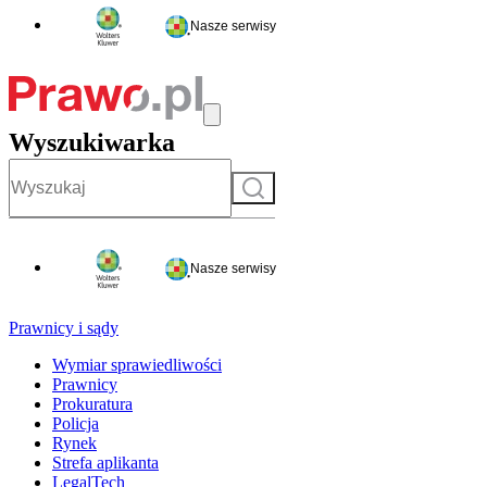
Nasze serwisy
Wyszukiwarka
Szukaj
Nasze serwisy
Prawnicy i sądy
Wymiar sprawiedliwości
Prawnicy
Prokuratura
Policja
Rynek
Strefa aplikanta
LegalTech