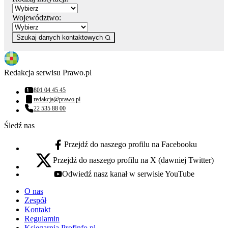
Województwo:
Szukaj danych kontaktowych
Redakcja serwisu Prawo.pl
801 04 45 45
Numer telefonu:
redakcja@prawo.pl
Adres email:
22 535 88 00
Numer telefonu:
Śledź nas
Przejdź do naszego profilu na Facebooku
facebook - otwiera się w nowej karcie
Przejdź do naszego profilu na X (dawniej Twitter)
x - otwiera się w nowej karcie
Odwiedź nasz kanał w serwisie YouTube
youtube - otwiera się w nowej karcie
O nas
Zespół
Kontakt
Regulamin
Księgarnia Profinfo.pl