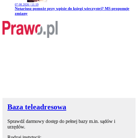
07.08.2026 | 11:19
Przejdź do artykułu:
Notariusz pomoże przy wpisie do księgi wieczystej? MS proponuje
zmiany
Baza teleadresowa
Sprawdź darmowy dostęp do pełnej bazy m.in. sądów i
urzędów.
Rodzaj instytucji: