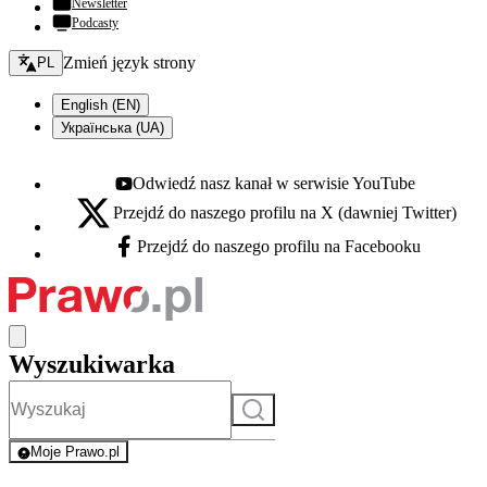
Newsletter
Podcasty
Zmień język - bieżący:
Zmień język strony
PL
English (EN)
Українська (UA)
Odwiedź nasz kanał w serwisie YouTube
Youtube - otwiera się w nowej karcie
Przejdź do naszego profilu na X (dawniej Twitter)
X - otwiera się w nowej karcie
Przejdź do naszego profilu na Facebooku
Facebook - otwiera się w nowej karcie
Wyszukiwarka
Szukaj
Moje Prawo.pl
- rejestracja i logowanie do serwisu