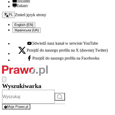
Newsletter
Podcasty
Zmień język - bieżący:
Zmień język strony
PL
English (EN)
Українська (UA)
Odwiedź nasz kanał w serwisie YouTube
Youtube - otwiera się w nowej karcie
Przejdź do naszego profilu na X (dawniej Twitter)
X - otwiera się w nowej karcie
Przejdź do naszego profilu na Facebooku
Facebook - otwiera się w nowej karcie
Wyszukiwarka
Szukaj
Moje Prawo.pl
- rejestracja i logowanie do serwisu