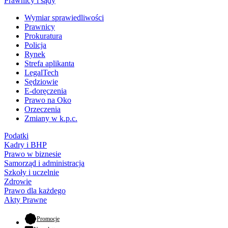
Prawnicy i sądy
Wymiar sprawiedliwości
Prawnicy
Prokuratura
Policja
Rynek
Strefa aplikanta
LegalTech
Sędziowie
E-doręczenia
Prawo na Oko
Orzeczenia
Zmiany w k.p.c.
Podatki
Kadry i BHP
Prawo w biznesie
Samorząd i administracja
Szkoły i uczelnie
Zdrowie
Prawo dla każdego
Akty Prawne
- otwiera się w nowej karcie
Promocje