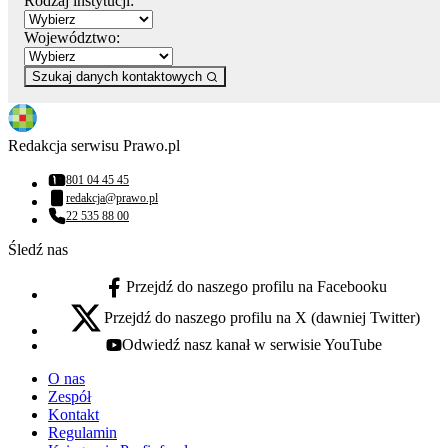
Rodzaj instytucji:
Województwo:
Szukaj danych kontaktowych
Redakcja serwisu Prawo.pl
801 04 45 45
Numer telefonu:
redakcja@prawo.pl
Adres email:
22 535 88 00
Numer telefonu:
Śledź nas
Przejdź do naszego profilu na Facebooku
facebook - otwiera się w nowej karcie
Przejdź do naszego profilu na X (dawniej Twitter)
x - otwiera się w nowej karcie
Odwiedź nasz kanał w serwisie YouTube
youtube - otwiera się w nowej karcie
O nas
Zespół
Kontakt
Regulamin