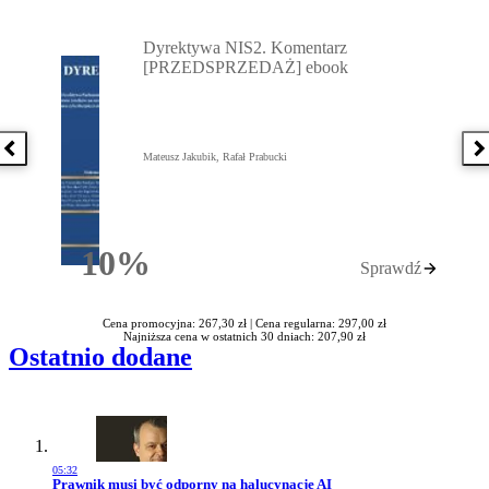
Przejdź do: Dyrektywa NIS2. Komentarz [PRZEDSPRZEDAŻ] ebook,
Dyrektywa NIS2. Komentarz
[PRZEDSPRZEDAŻ] ebook
Poprzednia książka
N
Mateusz Jakubik, Rafał Prabucki
10%
Sprawdź
Rabatu
Cena promocyjna: 267,30 zł |
Cena regularna: 297,00 zł
Najniższa cena w ostatnich 30 dniach: 207,90 zł
Ostatnio dodane
05:32
Przejdź do artykułu:
Prawnik musi być odporny na halucynacje AI