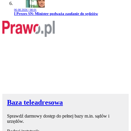
06.08.2026 | 08:01
Przejdź do artykułu:
I Prezes SN: Minister podważa zaufanie do sędziów
Baza teleadresowa
Sprawdź darmowy dostęp do pełnej bazy m.in. sądów i
urzędów.