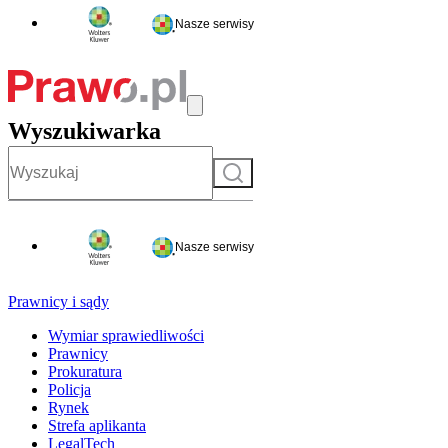
Nasze serwisy
Wyszukiwarka
Szukaj
Nasze serwisy
Prawnicy i sądy
Wymiar sprawiedliwości
Prawnicy
Prokuratura
Policja
Rynek
Strefa aplikanta
LegalTech