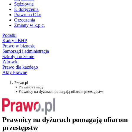
Sędziowie
E-doręczenia
Prawo na Oko
Orzeczenia
Zmiany w k.p.c.
Podatki
Kadry i BHP
Prawo w biznesie
Samorząd i administracja
Szkoły i uczelnie
Zdrowie
Prawo dla każdego
Akty Prawne
Prawo.pl
Prawnicy i sądy
Prawnicy na dyżurach pomagają ofiarom przestępstw
Prawnicy na dyżurach pomagają ofiarom
przestępstw