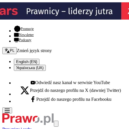
- otwiera się w nowej karcie
Promocje
Newsletter
Podcasty
Zmień język - bieżący:
Zmień język strony
PL
English (EN)
Українська (UA)
Odwiedź nasz kanał w serwisie YouTube
Youtube - otwiera się w nowej karcie
Przejdź do naszego profilu na X (dawniej Twitter)
X - otwiera się w nowej karcie
Przejdź do naszego profilu na Facebooku
Facebook - otwiera się w nowej karcie