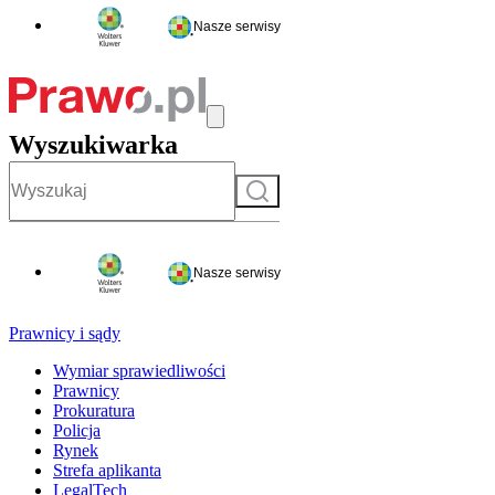
Nasze serwisy
Wyszukiwarka
Szukaj
Nasze serwisy
Prawnicy i sądy
Wymiar sprawiedliwości
Prawnicy
Prokuratura
Policja
Rynek
Strefa aplikanta
LegalTech