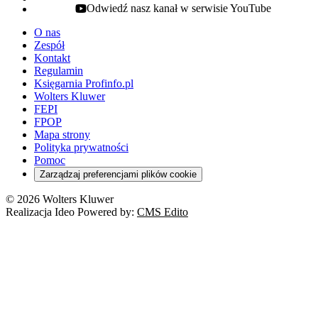
Odwiedź nasz kanał w serwisie YouTube
youtube - otwiera się w nowej karcie
O nas
Zespół
Kontakt
Regulamin
Księgarnia Profinfo.pl
Wolters Kluwer
FEPI
FPOP
Mapa strony
Polityka prywatności
Pomoc
Zarządzaj preferencjami plików cookie
© 2026 Wolters Kluwer
Realizacja Ideo Powered by:
CMS Edito