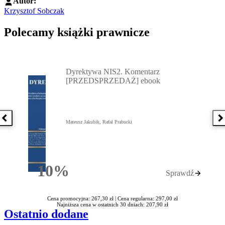
Autor:
Krzysztof Sobczak
Polecamy książki prawnicze
Przejdź do: Dyrektywa NIS2. Komentarz [PRZEDSPRZEDAŻ] ebook,
Dyrektywa NIS2. Komentarz
[PRZEDSPRZEDAŻ] ebook
Poprzednia książka
N
Mateusz Jakubik, Rafał Prabucki
10%
Sprawdź
Rabatu
Cena promocyjna: 267,30 zł |
Cena regularna: 297,00 zł
Najniższa cena w ostatnich 30 dniach: 207,90 zł
Ostatnio dodane