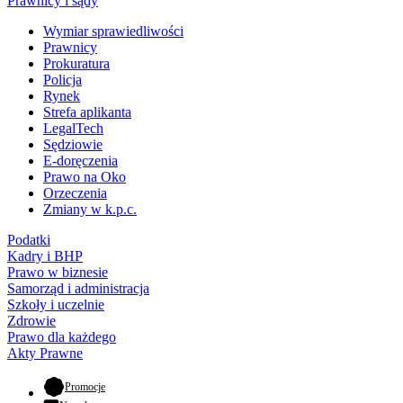
Prawnicy i sądy
Wymiar sprawiedliwości
Prawnicy
Prokuratura
Policja
Rynek
Strefa aplikanta
LegalTech
Sędziowie
E-doręczenia
Prawo na Oko
Orzeczenia
Zmiany w k.p.c.
Podatki
Kadry i BHP
Prawo w biznesie
Samorząd i administracja
Szkoły i uczelnie
Zdrowie
Prawo dla każdego
Akty Prawne
- otwiera się w nowej karcie
Promocje