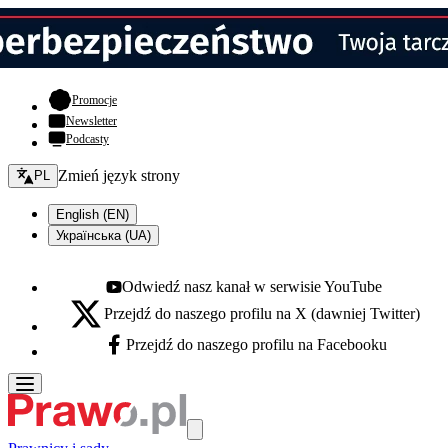
- otwiera się w nowej karcie
Promocje
Newsletter
Podcasty
Zmień język - bieżący:
Zmień język strony
PL
English (EN)
Українська (UA)
Odwiedź nasz kanał w serwisie YouTube
Youtube - otwiera się w nowej karcie
Przejdź do naszego profilu na X (dawniej Twitter)
X - otwiera się w nowej karcie
Przejdź do naszego profilu na Facebooku
Facebook - otwiera się w nowej karcie