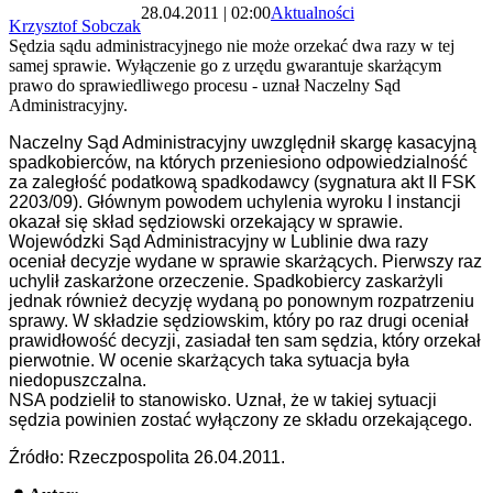
28.04.2011 | 02:00
Aktualności
Krzysztof Sobczak
Sędzia sądu administracyjnego nie może orzekać dwa razy w tej
samej sprawie. Wyłączenie go z urzędu gwarantuje skarżącym
prawo do sprawiedliwego procesu - uznał Naczelny Sąd
Administracyjny.
Naczelny Sąd Administracyjny uwzględnił skargę kasacyjną
spadkobierców, na których przeniesiono odpowiedzialność
za zaległość podatkową spadkodawcy (sygnatura akt II FSK
2203/09). Głównym powodem uchylenia wyroku I instancji
okazał się skład sędziowski orzekający w sprawie.
Wojewódzki Sąd Administracyjny w Lublinie dwa razy
oceniał decyzje wydane w sprawie skarżących. Pierwszy raz
uchylił zaskarżone orzeczenie. Spadkobiercy zaskarżyli
jednak również decyzję wydaną po ponownym rozpatrzeniu
sprawy. W składzie sędziowskim, który po raz drugi oceniał
prawidłowość decyzji, zasiadał ten sam sędzia, który orzekał
pierwotnie. W ocenie skarżących taka sytuacja była
niedopuszczalna.
NSA podzielił to stanowisko. Uznał, że w takiej sytuacji
sędzia powinien zostać wyłączony ze składu orzekającego.
Źródło: Rzeczpospolita 26.04.2011.