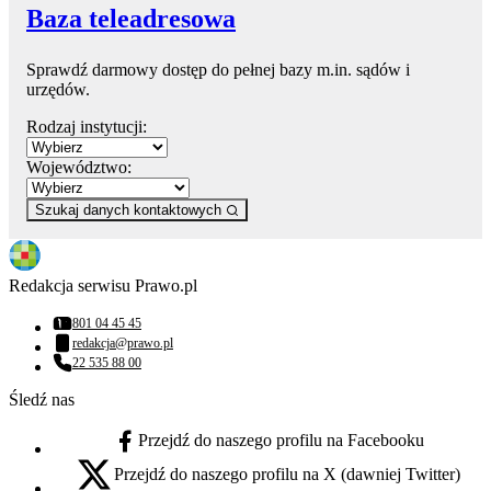
Baza teleadresowa
Sprawdź darmowy dostęp do pełnej bazy m.in. sądów i
urzędów.
Rodzaj instytucji:
Województwo:
Szukaj danych kontaktowych
Redakcja serwisu Prawo.pl
801 04 45 45
Numer telefonu:
redakcja@prawo.pl
Adres email:
22 535 88 00
Numer telefonu:
Śledź nas
Przejdź do naszego profilu na Facebooku
facebook - otwiera się w nowej karcie
Przejdź do naszego profilu na X (dawniej Twitter)
x - otwiera się w nowej karcie