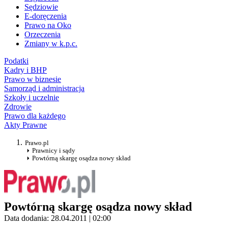
Sędziowie
E-doręczenia
Prawo na Oko
Orzeczenia
Zmiany w k.p.c.
Podatki
Kadry i BHP
Prawo w biznesie
Samorząd i administracja
Szkoły i uczelnie
Zdrowie
Prawo dla każdego
Akty Prawne
Prawo.pl
Prawnicy i sądy
Powtórną skargę osądza nowy skład
Powtórną skargę osądza nowy skład
Data dodania: 28.04.2011 | 02:00