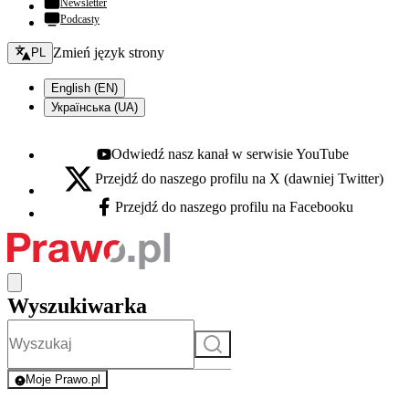
Newsletter
Podcasty
Zmień język - bieżący:
Zmień język strony
PL
English (EN)
Українська (UA)
Odwiedź nasz kanał w serwisie YouTube
Youtube - otwiera się w nowej karcie
Przejdź do naszego profilu na X (dawniej Twitter)
X - otwiera się w nowej karcie
Przejdź do naszego profilu na Facebooku
Facebook - otwiera się w nowej karcie
Wyszukiwarka
Szukaj
Moje Prawo.pl
- rejestracja i logowanie do serwisu