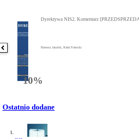
Przejdź do: Dyrektywa NIS2. Komentarz [PRZEDSPRZEDAŻ] ebook,
Dyrektywa NIS2. Komentarz [PRZEDSPRZEDA
Mateusz Jakubik, Rafał Prabucki
Poprzednia książka
10%
Rabatu
Ostatnio dodane