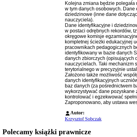
Kolejna zmiana będzie polegała 
w tym danych osobowych. Dane do
dziedzinowe (inne dane dotycząc
nauczyciela).
Dane identyfikacyjne i dziedzi
w postaci odrębnych rekordów, t
okręgowe komisje egzaminacyjne
kompletnej ścieżki edukacyjnej u
pracownikach pedagogicznych będ
identyfikowany w bazie danych S
danych zbiorczych (opisujących 
nauczycielach. Taki mechanizm s
terytorialnego w precyzyjnie usta
Założono także możliwość współ
danych identyfikacyjnych ucznió
baz danych (za pośrednictwem ba
wykorzystywać dane pozyskane z
kontrolować i egzekwować spełn
Zaproponowano, aby ustawa weszł
Autor:
Krzysztof Sobczak
Polecamy książki prawnicze