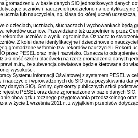
na gromadzeniu w bazie danych SIO jednostkowych danych doty
tyczące uczniów i nauczycieli podzielono na identyfikacyjne 
e ucznia lub nauczyciela, np. klasa do której uczeń uczęszcz
nowe o dzieciach, uczniach, słuchaczach i wychowankach będą
zw. rekordów uczniów. Przewidziano też uzupełnienie przez Ce
 rekordów uczniów o wyniki egzaminów. Oznacza to stworzen
czniów. Z kolei dane identyfikacyjne i dziedzinowe o nauczyc
ą gromadzone w formie tzw. rekordów nauczycieli. Rekord ucz
IO przez PESEL oraz imię i nazwisko.
Oznacza to odstąpienie
działalność szkół i placówek) na rzecz gromadzenia danych jed
prawi m.in., że subwencja oświatowa będzie kierowana do wła
lonej wysokości.
pracy Systemu Informacji Oświatowej z systemem PESEL w cel
w i nauczycieli wprowadzonych do SIO oraz pozyskiwania danyc
zy danych SIO). Gminy, dyrektorzy publicznych szkół podstaw
 rejestru PESEL oraz dane zgromadzone w bazie danych SIO. 
ianie obowiązku rocznego przygotowania przedszkolnego oraz 
a w życie 1 września 2011 r., z wyjątkiem przepisów dotyczący