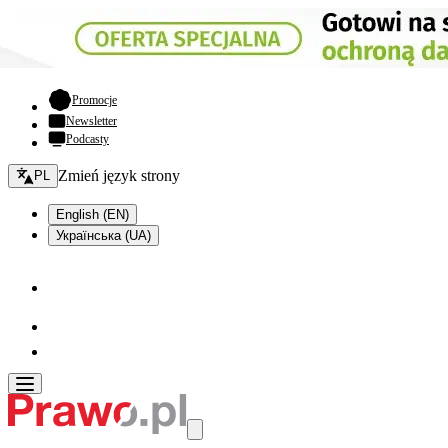
- otwiera się w nowej karcie
Promocje
Newsletter
Podcasty
Zmień język - bieżący:
Zmień język strony
PL
English (EN)
Українська (UA)