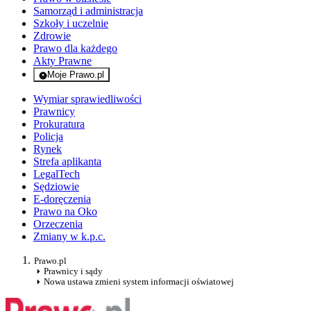
Samorząd i administracja
Szkoły i uczelnie
Zdrowie
Prawo dla każdego
Akty Prawne
Moje Prawo.pl
- rejestracja i logowanie do serwisu
Wymiar sprawiedliwości
Prawnicy
Prokuratura
Policja
Rynek
Strefa aplikanta
LegalTech
Sędziowie
E-doręczenia
Prawo na Oko
Orzeczenia
Zmiany w k.p.c.
Prawo.pl
Prawnicy i sądy
Nowa ustawa zmieni system informacji oświatowej