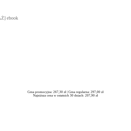
 Mateusz Jakubik, Rafał Prabucki - otwiera się w nowym oknie
Ż] ebook
Cena promocyjna: 267,30 zł |
Cena regularna: 297,00 zł
Najniższa cena w ostatnich 30 dniach: 207,90 zł