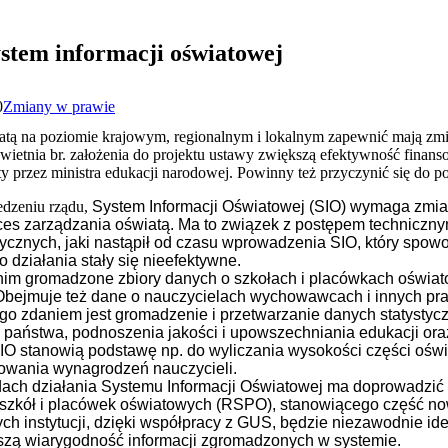
stem informacji oświatowej
0
Zmiany w prawie
iatą na poziomie krajowym, regionalnym i lokalnym zapewnić mają zm
kwietnia br. założenia do projektu ustawy zwiększą efektywność fina
 przez ministra edukacji narodowej. Powinny też przyczynić się do po
edzeniu rządu,
System Informacji Oświatowej (SIO) wymaga zmia
es zarządzania oświatą. Ma to związek z postępem techniczn
ycznych, jaki nastąpił od czasu wprowadzenia SIO, który spow
o działania stały się nieefektywne.
 nim gromadzone zbiory danych o szkołach i placówkach oświat
bejmuje też dane o nauczycielach wychowawcach i innych pra
go zdaniem jest gromadzenie i przetwarzanie danych statysty
j państwa, podnoszenia jakości i upowszechniania edukacji o
O stanowią podstawę np. do wyliczania wysokości części oświ
łtowania wynagrodzeń nauczycieli.
ch działania Systemu Informacji Oświatowej ma doprowadzić d
 szkół i placówek oświatowych (RSPO), stanowiącego część n
h instytucji, dzięki współpracy z GUS, będzie niezawodnie id
ą wiarygodność informacji zgromadzonych w systemie.