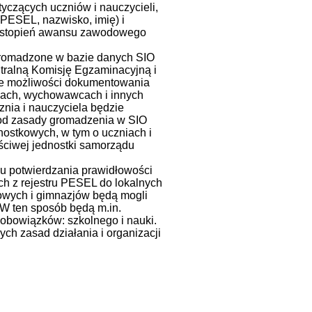
czących uczniów i nauczycieli,
(PESEL, nazwisko, imię) i
a, stopień awansu zawodowego
 gromadzone w bazie danych SIO
ntralną Komisję Egzaminacyjną i
ie możliwości dokumentowania
ielach, wychowawcach i innych
nia i nauczyciela będzie
 od zasady gromadzenia w SIO
nostkowych, w tym o uczniach i
ściwej jednostki samorządu
u potwierdzania prawidłowości
h z rejestru PESEL do lokalnych
owych i gimnazjów będą mogli
W ten sposób będą m.in.
obowiązków: szkolnego i nauki.
ch zasad działania i organizacji