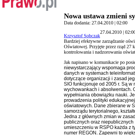
Nowa ustawa zmieni sy
Data dodania: 27.04.2010 | 02:00
27.04.2010 | 02:0
Krzysztof Sobczak
Bardziej efektywne zarządzanie ośw
Oświatowej. Przyjęte przez rząd 27 
kontrolowania i nadzorowania oświaty
Jak napisano w komunikacie po posi
niewystarczający wspomaga proc
danych w systemach teleinformat
dotyczące organizacji i zasad jeg
SIO funkcjonuje od 2005 r. Są w
wychowankach i absolwentach. O
wypełniania obowiązku nauki. Je
prowadzenia polityki edukacyjne
oświatowych. Dane zbierane w SI
samorządu terytorialnego, kszta
Jedna z głównych zmian w zasada
publicznych oraz niepublicznych
umieszczeniu w RSPO każda z tyc
numer REGON. Zapewni to większ