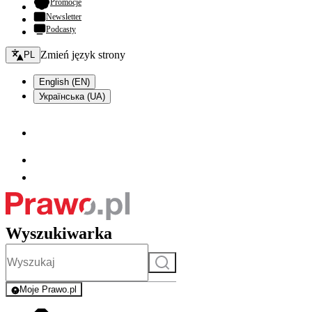
- otwiera się w nowej karcie
Promocje
Newsletter
Podcasty
Zmień język - bieżący:
Zmień język strony
PL
English (EN)
Українська (UA)
Wyszukiwarka
Szukaj
Moje Prawo.pl
- rejestracja i logowanie do serwisu