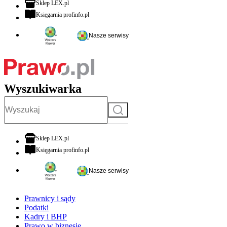
otwiera się w nowej karcie
Sklep LEX.pl
otwiera się w nowej karcie
Księgarnia profinfo.pl
Nasze serwisy
Wyszukiwarka
Szukaj
otwiera się w nowej karcie
Sklep LEX.pl
otwiera się w nowej karcie
Księgarnia profinfo.pl
Nasze serwisy
Prawnicy i sądy
Podatki
Kadry i BHP
Prawo w biznesie