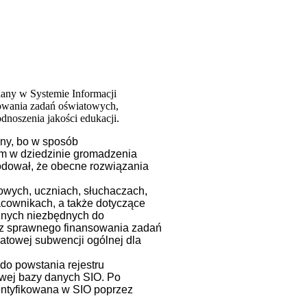
iany w Systemie Informacji
nsowania zadań oświatowych,
dnoszenia jakości edukacji.
ny, bo w sposób
ym w dziedzinie gromadzenia
odował, że obecne rozwiązania
owych, uczniach, słuchaczach,
cownikach, a także dotyczące
cznych niezbędnych do
raz sprawnego finansowania zadań
atowej subwencji ogólnej dla
o powstania rejestru
owej bazy danych SIO. Po
entyfikowana w SIO poprzez