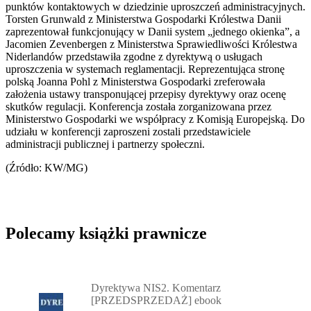
punktów kontaktowych w dziedzinie uproszczeń administracyjnych.
Torsten Grunwald z Ministerstwa Gospodarki Królestwa Danii
zaprezentował funkcjonujący w Danii system „jednego okienka”, a
Jacomien Zevenbergen z Ministerstwa Sprawiedliwości Królestwa
Niderlandów przedstawiła zgodne z dyrektywą o usługach
uproszczenia w systemach reglamentacji. Reprezentująca stronę
polską Joanna Pohl z Ministerstwa Gospodarki zreferowała
założenia ustawy transponującej przepisy dyrektywy oraz ocenę
skutków regulacji. Konferencja została zorganizowana przez
Ministerstwo Gospodarki we współpracy z Komisją Europejską. Do
udziału w konferencji zaproszeni zostali przedstawiciele
administracji publicznej i partnerzy społeczni.
(Źródło: KW/MG)
Polecamy książki prawnicze
Przejdź do: Dyrektywa NIS2. Komentarz [PRZEDSPRZEDAŻ] ebook,
Dyrektywa NIS2. Komentarz
[PRZEDSPRZEDAŻ] ebook