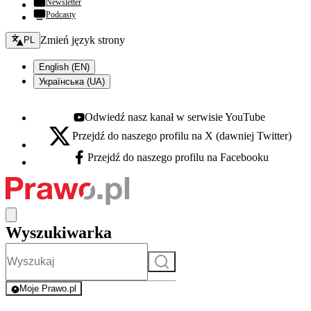
Newsletter
Podcasty
Zmień język - bieżący:
Zmień język strony
PL
English (EN)
Українська (UA)
Odwiedź nasz kanał w serwisie YouTube
Youtube - otwiera się w nowej karcie
Przejdź do naszego profilu na X (dawniej Twitter)
X - otwiera się w nowej karcie
Przejdź do naszego profilu na Facebooku
Facebook - otwiera się w nowej karcie
Wyszukiwarka
Szukaj
Moje Prawo.pl
- rejestracja i logowanie do serwisu