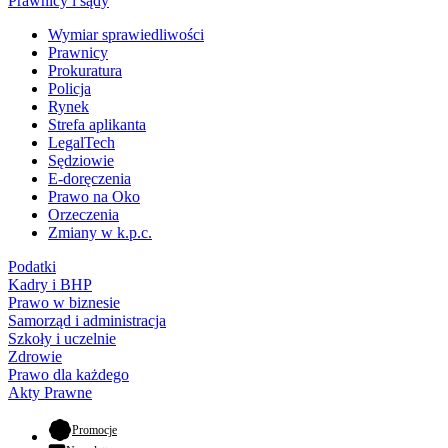
Prawnicy i sądy
Wymiar sprawiedliwości
Prawnicy
Prokuratura
Policja
Rynek
Strefa aplikanta
LegalTech
Sędziowie
E-doręczenia
Prawo na Oko
Orzeczenia
Zmiany w k.p.c.
Podatki
Kadry i BHP
Prawo w biznesie
Samorząd i administracja
Szkoły i uczelnie
Zdrowie
Prawo dla każdego
Akty Prawne
- otwiera się w nowej karcie
Promocje