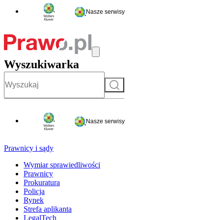
Nasze serwisy
Wyszukiwarka
Szukaj
Nasze serwisy
Prawnicy i sądy
Wymiar sprawiedliwości
Prawnicy
Prokuratura
Policja
Rynek
Strefa aplikanta
LegalTech