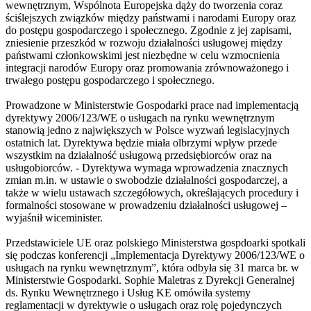
wewnętrznym, Wspólnota Europejska dąży do tworzenia coraz
ściślejszych związków między państwami i narodami Europy oraz
do postępu gospodarczego i społecznego. Zgodnie z jej zapisami,
zniesienie przeszkód w rozwoju działalności usługowej między
państwami członkowskimi jest niezbędne w celu wzmocnienia
integracji narodów Europy oraz promowania zrównoważonego i
trwałego postępu gospodarczego i społecznego.
Prowadzone w Ministerstwie Gospodarki prace nad implementacją
dyrektywy 2006/123/WE o usługach na rynku wewnętrznym
stanowią jedno z największych w Polsce wyzwań legislacyjnych
ostatnich lat. Dyrektywa będzie miała olbrzymi wpływ przede
wszystkim na działalność usługową przedsiębiorców oraz na
usługobiorców. - Dyrektywa wymaga wprowadzenia znacznych
zmian m.in. w ustawie o swobodzie działalności gospodarczej, a
także w wielu ustawach szczegółowych, określających procedury i
formalności stosowane w prowadzeniu działalności usługowej –
wyjaśnił wiceminister.
Przedstawiciele UE oraz polskiego Ministerstwa gospdoarki spotkali
się podczas konferencji „Implementacja Dyrektywy 2006/123/WE o
usługach na rynku wewnętrznym”, która odbyła się 31 marca br. w
Ministerstwie Gospodarki. Sophie Maletras z Dyrekcji Generalnej
ds. Rynku Wewnętrznego i Usług KE omówiła systemy
reglamentacji w dyrektywie o usługach oraz rolę pojedynczych