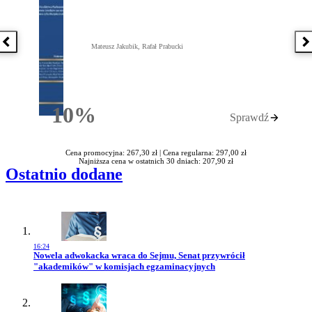
Poprzednia książka
N
Mateusz Jakubik, Rafał Prabucki
10%
Sprawdź
Rabatu
Cena promocyjna: 267,30 zł |
Cena regularna: 297,00 zł
Najniższa cena w ostatnich 30 dniach: 207,90 zł
Ostatnio dodane
16:24
Przejdź do artykułu:
Nowela adwokacka wraca do Sejmu, Senat przywrócił
"akademików" w komisjach egzaminacyjnych