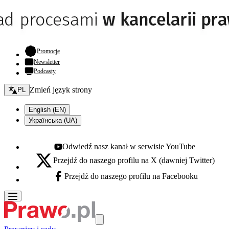
- otwiera się w nowej karcie
Promocje
Newsletter
Podcasty
Zmień język - bieżący:
Zmień język strony
PL
English (EN)
Українська (UA)
Odwiedź nasz kanał w serwisie YouTube
Youtube - otwiera się w nowej karcie
Przejdź do naszego profilu na X (dawniej Twitter)
X - otwiera się w nowej karcie
Przejdź do naszego profilu na Facebooku
Facebook - otwiera się w nowej karcie