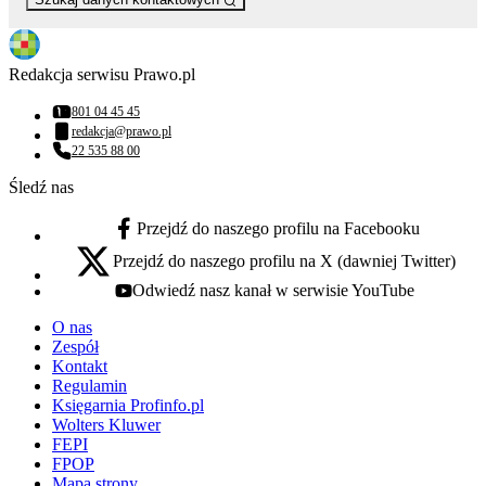
Redakcja serwisu Prawo.pl
801 04 45 45
Numer telefonu:
redakcja@prawo.pl
Adres email:
22 535 88 00
Numer telefonu:
Śledź nas
Przejdź do naszego profilu na Facebooku
facebook - otwiera się w nowej karcie
Przejdź do naszego profilu na X (dawniej Twitter)
x - otwiera się w nowej karcie
Odwiedź nasz kanał w serwisie YouTube
youtube - otwiera się w nowej karcie
O nas
Zespół
Kontakt
Regulamin
Księgarnia Profinfo.pl
Wolters Kluwer
FEPI
FPOP
Mapa strony