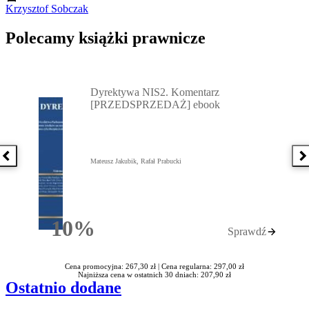
Krzysztof Sobczak
Polecamy książki prawnicze
Przejdź do: Dyrektywa NIS2. Komentarz [PRZEDSPRZEDAŻ] ebook,
Dyrektywa NIS2. Komentarz
[PRZEDSPRZEDAŻ] ebook
Poprzednia książka
N
Mateusz Jakubik, Rafał Prabucki
10%
Sprawdź
Rabatu
Cena promocyjna: 267,30 zł |
Cena regularna: 297,00 zł
Najniższa cena w ostatnich 30 dniach: 207,90 zł
Ostatnio dodane