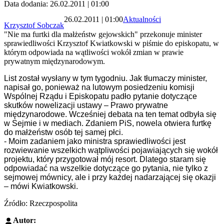
Data dodania: 26.02.2011 | 01:00
26.02.2011 | 01:00
Aktualności
Krzysztof Sobczak
"Nie ma furtki dla małżeństw gejowskich" przekonuje minister
sprawiedliwości Krzysztof Kwiatkowski w piśmie do episkopatu, w
którym odpowiada na wątliwości wokół zmian w prawie
prywatnym międzynarodowym.
List został wysłany w tym tygodniu. Jak tłumaczy minister,
napisał go, ponieważ na lutowym posiedzeniu komisji
Wspólnej Rządu i Episkopatu padło pytanie dotyczące
skutków nowelizacji ustawy – Prawo prywatne
międzynarodowe. Wcześniej debata na ten temat odbyła się
w Sejmie i w mediach. Zdaniem PiS, nowela otwiera furtkę
do małżeństw osób tej samej płci.
- Moim zadaniem jako ministra sprawiedliwości jest
rozwiewanie wszelkich wątpliwości pojawiających się wokół
projektu, który przygotował mój resort. Dlatego staram się
odpowiadać na wszelkie dotyczące go pytania, nie tylko z
sejmowej mównicy, ale i przy każdej nadarzającej się okazji
– mówi Kwiatkowski.
Źródło: Rzeczpospolita
Autor: