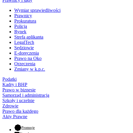
Prawnicy i sądy
Wymiar sprawiedliwości
Prawnicy
Prokuratura
Policja
Rynek
Strefa aplikanta
LegalTech
Sędziowie
E-doręczenia
Prawo na Oko
Orzeczenia
Zmiany w k.p.c.
Podatki
Kadry i BHP
Prawo w biznesie
Samorząd i administracja
Szkoły i uczelnie
Zdrowie
Prawo dla każdego
Akty Prawne
- otwiera się w nowej karcie
Promocje