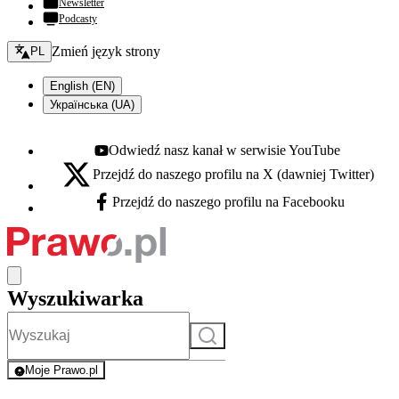
Newsletter
Podcasty
Zmień język - bieżący:
Zmień język strony
PL
English (EN)
Українська (UA)
Odwiedź nasz kanał w serwisie YouTube
Youtube - otwiera się w nowej karcie
Przejdź do naszego profilu na X (dawniej Twitter)
X - otwiera się w nowej karcie
Przejdź do naszego profilu na Facebooku
Facebook - otwiera się w nowej karcie
Wyszukiwarka
Szukaj
Moje Prawo.pl
- rejestracja i logowanie do serwisu