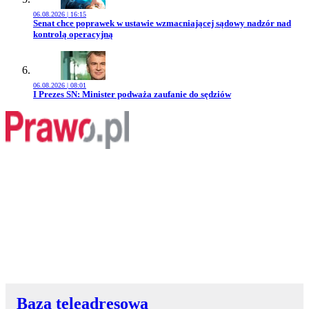
06.08.2026 | 16:15
Przejdź do artykułu:
Senat chce poprawek w ustawie wzmacniającej sądowy nadzór nad
kontrolą operacyjną
06.08.2026 | 08:01
Przejdź do artykułu:
I Prezes SN: Minister podważa zaufanie do sędziów
Baza teleadresowa