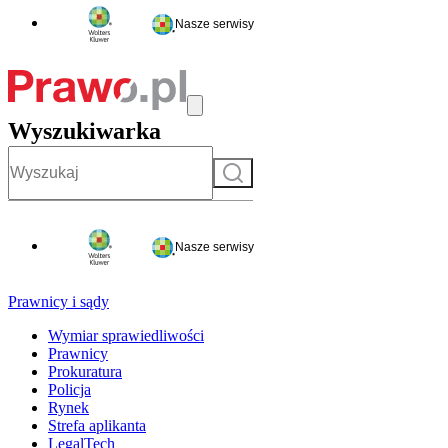
Nasze serwisy
Wyszukiwarka
Szukaj
Nasze serwisy
Prawnicy i sądy
Wymiar sprawiedliwości
Prawnicy
Prokuratura
Policja
Rynek
Strefa aplikanta
LegalTech