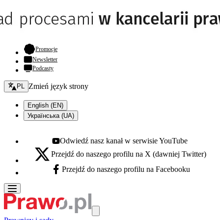
- otwiera się w nowej karcie
Promocje
Newsletter
Podcasty
Zmień język - bieżący:
Zmień język strony
PL
English (EN)
Українська (UA)
Odwiedź nasz kanał w serwisie YouTube
Youtube - otwiera się w nowej karcie
Przejdź do naszego profilu na X (dawniej Twitter)
X - otwiera się w nowej karcie
Przejdź do naszego profilu na Facebooku
Facebook - otwiera się w nowej karcie