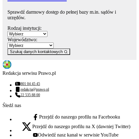
Sprawdź darmowy dostęp do pełnej bazy m.in. sądów i
urzędów.
Rodzaj instytucji:
Województwo:
Szukaj danych kontaktowych
Redakcja serwisu Prawo.pl
801 04 45 45
Numer telefonu:
redakcja@prawo.pl
Adres email:
22 535 88 00
Numer telefonu:
Śledź nas
Przejdź do naszego profilu na Facebooku
facebook - otwiera się w nowej karcie
Przejdź do naszego profilu na X (dawniej Twitter)
x - otwiera się w nowej karcie
Odwiedź nasz kanał w serwisie YouTube
youtube - otwiera się w nowej karcie