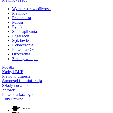
Prawnicy i sądy
Wymiar sprawiedliwości
Prawnicy
Prokuratura
Policja
Rynek
Strefa aplikanta
LegalTech
Sędziowie
E-doręczenia
Prawo na Oko
Orzeczenia
Zmiany w k.p.c.
Podatki
Kadry i BHP
Prawo w biznesie
Samorząd i administracja
Szkoły i uczelnie
Zdrowie
Prawo dla każdego
Akty Prawne
- otwiera się w nowej karcie
Promocje