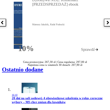
[PRZEDSPRZEDAŻ] ebook
Poprzednia książka
N
Mateusz Jakubik, Rafał Prabucki
10%
Sprawdź
Rabatu
Cena promocyjna: 267,30 zł |
Cena regularna: 297,00 zł
Najniższa cena w ostatnich 30 dniach: 207,90 zł
Ostatnio dodane
16:10
Przejdź do artykułu:
20 dni na sali sądowej, 4 obowiązkowe szkolenia w roku, coroczne
wybory – MS chce zmian dla ławników