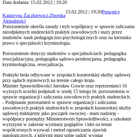
Data dodania: 15.02.2012 | 19:20
15.02.2012 | 19:20
Prawnicy
Katarzyna Żaczkiewicz-Zborska
Aktualności
Porozumeinie określa zasady i tryb współpracy w sprawie zaliczania
nieodpłatnych studenckich praktyk zawodowych i staży przez
studentów nauk pedagogiczno-psychologicznych oraz na kierunku
prawo o specjalności kryminologia.
Porozumienie dotyczy studentów o specjalnościach: pedagogika
resocjalizacyjna, pedagogika sądowo-penitencjarna, pedagogika
kryminologiczna, resocjalizacja.
Praktyki beda odbywane w zespołach kuratorskiej służby sądowej
przy sądach rejonowych na terenie całego kraju.
Minister Sprawiedliwości Jarosław Gowin oraz reprezentanci 16
wyższych uczelni podpisali w srodę 15 lutego br. porozumienia w
sprawie organizacji i zaliczania zawodowych praktyk studenckich.
- Podpisanie porozumień w sprawie organizacji i zaliczania
zawodowych praktyk studenckich w zespołach kuratorskiej służby
sądowej traktujemy jako początek owocnej - mam nadzieję -
współpracy pomiędzy Ministerstwem Sprawiedliwości, a szkołami
wyższymi w zakresie wymiany poglądów i idei na temat
współczesnych wyzwań i metod ograniczania zjawisk
patologicznych, z którymi musi sobie radzić wymiar