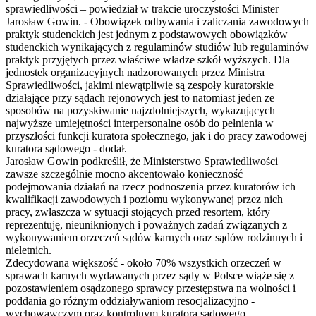
sprawiedliwości – powiedział w trakcie uroczystości Minister
Jarosław Gowin. - Obowiązek odbywania i zaliczania zawodowych
praktyk studenckich jest jednym z podstawowych obowiązków
studenckich wynikających z regulaminów studiów lub regulaminów
praktyk przyjętych przez właściwe władze szkół wyższych. Dla
jednostek organizacyjnych nadzorowanych przez Ministra
Sprawiedliwości, jakimi niewątpliwie są zespoły kuratorskie
działające przy sądach rejonowych jest to natomiast jeden ze
sposobów na pozyskiwanie najzdolniejszych, wykazujących
najwyższe umiejętności interpersonalne osób do pełnienia w
przyszłości funkcji kuratora społecznego, jak i do pracy zawodowej
kuratora sądowego - dodał.
Jarosław Gowin podkreślił, że Ministerstwo Sprawiedliwości
zawsze szczególnie mocno akcentowało konieczność
podejmowania działań na rzecz podnoszenia przez kuratorów ich
kwalifikacji zawodowych i poziomu wykonywanej przez nich
pracy, zwłaszcza w sytuacji stojących przed resortem, który
reprezentuję, nieuniknionych i poważnych zadań związanych z
wykonywaniem orzeczeń sądów karnych oraz sądów rodzinnych i
nieletnich.
Zdecydowana większość - około 70% wszystkich orzeczeń w
sprawach karnych wydawanych przez sądy w Polsce wiąże się z
pozostawieniem osądzonego sprawcy przestępstwa na wolności i
poddania go różnym oddziaływaniom resocjalizacyjno -
wychowawczym oraz kontrolnym kuratora sądowego.