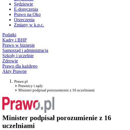
Sędziowie
E-doręczenia
Prawo na Oko
Orzeczenia
Zmiany w k.p.c.
Podatki
Kadry i BHP
Prawo w biznesie
Samorząd i administracja
Szkoły i uczelnie
Zdrowie
Prawo dla każdego
Akty Prawne
Prawo.pl
Prawnicy i sądy
Minister podpisał porozumienie z 16 uczelniami
Minister podpisał porozumienie z 16
uczelniami