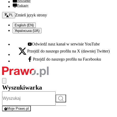
Newsletter
Podcasty
Zmień język - bieżący:
Zmień język strony
PL
English (EN)
Українська (UA)
Odwiedź nasz kanał w serwisie YouTube
Youtube - otwiera się w nowej karcie
Przejdź do naszego profilu na X (dawniej Twitter)
X - otwiera się w nowej karcie
Przejdź do naszego profilu na Facebooku
Facebook - otwiera się w nowej karcie
Wyszukiwarka
Szukaj
Moje Prawo.pl
- rejestracja i logowanie do serwisu