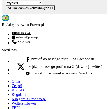
Szukaj danych kontaktowych
Redakcja serwisu Prawo.pl
801 04 45 45
Numer telefonu:
redakcja@prawo.pl
Adres email:
22 535 88 00
Numer telefonu:
Śledź nas
Przejdź do naszego profilu na Facebooku
facebook - otwiera się w nowej karcie
Przejdź do naszego profilu na X (dawniej Twitter)
x - otwiera się w nowej karcie
Odwiedź nasz kanał w serwisie YouTube
youtube - otwiera się w nowej karcie
O nas
Zespół
Kontakt
Regulamin
Księgarnia Profinfo.pl
Wolters Kluwer
FEPI