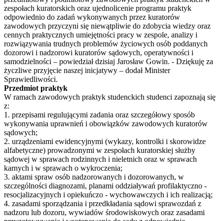
zespołach kuratorskich oraz ujednolicenie programu praktyk
odpowiednio do zadań wykonywanych przez kuratorów
zawodowych przyczyni się niewątpliwie do zdobycia wiedzy oraz
cennych praktycznych umiejętności pracy w zespole, analizy i
rozwiązywania trudnych problemów życiowych osób poddanych
dozorowi i nadzorowi kuratorów sądowych, operatywności i
samodzielności – powiedział dzisiaj Jarosław Gowin. - Dziękuję za
życzliwe przyjęcie naszej inicjatywy – dodał Minister
Sprawiedliwości.
Przedmiot praktyk
W ramach zawodowych praktyk studenckich studenci zapoznają się
z:
1. przepisami regulującymi zadania oraz szczegółowy sposób
wykonywania uprawnień i obowiązków zawodowych kuratorów
sądowych;
2. urządzeniami ewidencyjnymi (wykazy, kontrolki i skorowidze
alfabetyczne) prowadzonymi w zespołach kuratorskiej służby
sądowej w sprawach rodzinnych i nieletnich oraz w sprawach
karnych i w sprawach o wykroczenia;
3. aktami spraw osób nadzorowanych i dozorowanych, w
szczególności diagnozami, planami oddziaływań profilaktyczno -
resocjalizacyjnych i opiekuńczo - wychowawczych i ich realizacją;
4. zasadami sporządzania i przedkładania sądowi sprawozdań z
nadzoru lub dozoru, wywiadów środowiskowych oraz zasadami