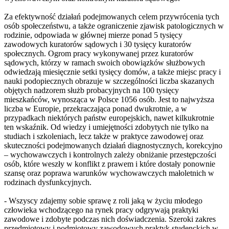
Za efektywność działań podejmowanych celem przywrócenia tych
osób społeczeństwu, a także ograniczenie zjawisk patologicznych w
rodzinie, odpowiada w głównej mierze ponad 5 tysięcy
zawodowych kuratorów sądowych i 30 tysięcy kuratorów
społecznych. Ogrom pracy wykonywanej przez kuratorów
sądowych, którzy w ramach swoich obowiązków służbowych
odwiedzają miesięcznie setki tysięcy domów, a także miejsc pracy i
nauki podopiecznych obrazuje w szczególności liczba skazanych
objętych nadzorem służb probacyjnych na 100 tysięcy
mieszkańców, wynosząca w Polsce 1056 osób. Jest to najwyższa
liczba w Europie, przekraczająca ponad dwukrotnie, a w
przypadkach niektórych państw europejskich, nawet kilkukrotnie
ten wskaźnik. Od wiedzy i umiejętności zdobytych nie tylko na
studiach i szkoleniach, lecz także w praktyce zawodowej oraz
skuteczności podejmowanych działań diagnostycznych, korekcyjno
– wychowawczych i kontrolnych zależy obniżanie przestępczości
osób, które weszły w konflikt z prawem i które dostały ponownie
szansę oraz poprawa warunków wychowawczych małoletnich w
rodzinach dysfunkcyjnych.
- Wszyscy zdajemy sobie sprawę z roli jaką w życiu młodego
człowieka wchodzącego na rynek pracy odgrywają praktyki
zawodowe i zdobyte podczas nich doświadczenia. Szeroki zakres
przedmiotowy i podmiotowy zawodowych praktyk studenckich w