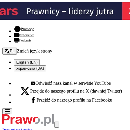
- otwiera się w nowej karcie
Promocje
Newsletter
Podcasty
Zmień język - bieżący:
Zmień język strony
PL
English (EN)
Українська (UA)
Odwiedź nasz kanał w serwisie YouTube
Youtube - otwiera się w nowej karcie
Przejdź do naszego profilu na X (dawniej Twitter)
X - otwiera się w nowej karcie
Przejdź do naszego profilu na Facebooku
Facebook - otwiera się w nowej karcie