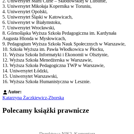
2. Uniwersytet Marii Curie – Skłodowskiej w Lublinie,
3. Uniwersytet Mikołaja Kopernika w Toruniu,
4. Uniwersytet Opolski,
5. Uniwersytet Śląski w Katowicach,
6. Uniwersytet w Białymstoku,
7. Uniwersytet Wrocławski,
8. Górnośląska Wyższa Szkoła Pedagogiczna im. Kardynała
Augusta Hlonda w Mysłowicach,
9. Pedagogium Wyższa Szkoła Nauk Społecznych w Warszawie,
10. Szkoła Wyższa im. Pawła Włodkowica w Płocku,
11. Wyższa Szkoła Informatyki i Ekonomii w Olsztynie,
12. Wyższa Szkoła Menedżerska w Warszawie,
13. Wyższa Szkoła Pedagogiczna TWP w Warszawie,
14. Uniwersytet Łódzki,
15. Uniwersytet Warszawski,
16. Wyższa Szkoła Humanistyczna w Lesznie.
Autor:
Katarzyna Żaczkiewicz-Zborska
Polecamy książki prawnicze
Przejdź do: Dyrektywa NIS2. Komentarz [PRZEDSPRZEDAŻ] ebook,
Dyrektywa NIS2. Komentarz