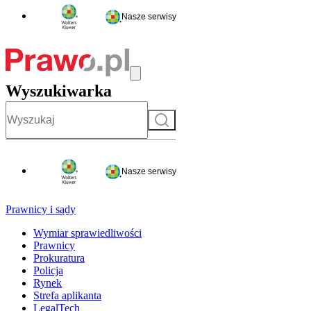
Nasze serwisy
Wyszukiwarka
Szukaj
Nasze serwisy
Prawnicy i sądy
Wymiar sprawiedliwości
Prawnicy
Prokuratura
Policja
Rynek
Strefa aplikanta
LegalTech