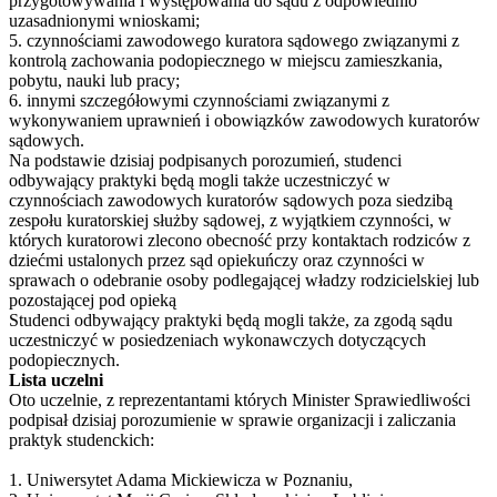
przygotowywania i występowania do sądu z odpowiednio
uzasadnionymi wnioskami;
5. czynnościami zawodowego kuratora sądowego związanymi z
kontrolą zachowania podopiecznego w miejscu zamieszkania,
pobytu, nauki lub pracy;
6. innymi szczegółowymi czynnościami związanymi z
wykonywaniem uprawnień i obowiązków zawodowych kuratorów
sądowych.
Na podstawie dzisiaj podpisanych porozumień, studenci
odbywający praktyki będą mogli także uczestniczyć w
czynnościach zawodowych kuratorów sądowych poza siedzibą
zespołu kuratorskiej służby sądowej, z wyjątkiem czynności, w
których kuratorowi zlecono obecność przy kontaktach rodziców z
dziećmi ustalonych przez sąd opiekuńczy oraz czynności w
sprawach o odebranie osoby podlegającej władzy rodzicielskiej lub
pozostającej pod opieką
Studenci odbywający praktyki będą mogli także, za zgodą sądu
uczestniczyć w posiedzeniach wykonawczych dotyczących
podopiecznych.
Lista uczelni
Oto uczelnie, z reprezentantami których Minister Sprawiedliwości
podpisał dzisiaj porozumienie w sprawie organizacji i zaliczania
praktyk studenckich:
1. Uniwersytet Adama Mickiewicza w Poznaniu,