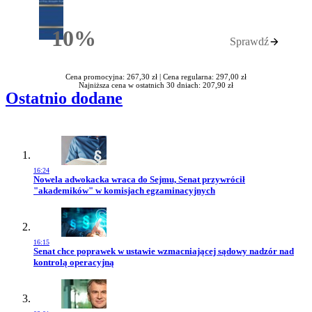
10%
Sprawdź
Rabatu
Cena promocyjna: 267,30 zł |
Cena regularna: 297,00 zł
Najniższa cena w ostatnich 30 dniach: 207,90 zł
Ostatnio dodane
16:24
Przejdź do artykułu:
Nowela adwokacka wraca do Sejmu, Senat przywrócił
"akademików" w komisjach egzaminacyjnych
16:15
Przejdź do artykułu:
Senat chce poprawek w ustawie wzmacniającej sądowy nadzór nad
kontrolą operacyjną