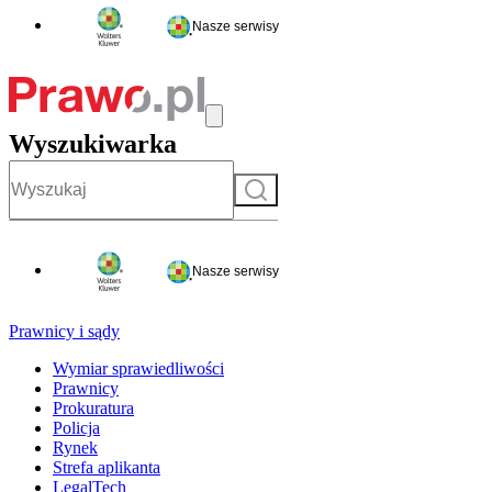
Nasze serwisy
Wyszukiwarka
Szukaj
Nasze serwisy
Prawnicy i sądy
Wymiar sprawiedliwości
Prawnicy
Prokuratura
Policja
Rynek
Strefa aplikanta
LegalTech