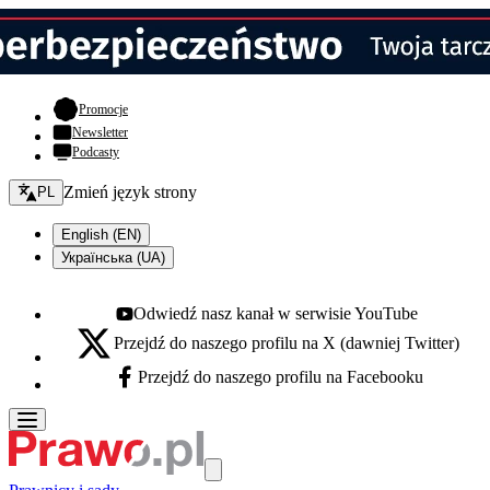
- otwiera się w nowej karcie
Promocje
Newsletter
Podcasty
Zmień język - bieżący:
Zmień język strony
PL
English (EN)
Українська (UA)
Odwiedź nasz kanał w serwisie YouTube
Youtube - otwiera się w nowej karcie
Przejdź do naszego profilu na X (dawniej Twitter)
X - otwiera się w nowej karcie
Przejdź do naszego profilu na Facebooku
Facebook - otwiera się w nowej karcie