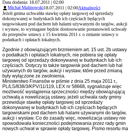
Data dodania: 18.07.2011 | 02:00
Michał Malinowski
18.07.2011 | 02:00
Aktualności
Jeżeli gmina uchwaliła stawkę opłaty targowej od sprzedaży
dokonywanej w budynkach lub ich częściach będących
targowiskami pod dachem lub halami używanymi do targów, aukcji
i wystaw, to wymagane będzie dostosowanie postanowień uchwały
do przepisów ustawy z 15 kwietnia 2011 r. o zmianie ustawy o
podatkach i opłatach lokalnych.
Zgodnie z obowiązującym brzmieniem art. 15 ust. 2b ustawy
o podatkach i opłatach lokalnych, nie pobiera się opłaty
targowej od sprzedaży dokonywanej w budynkach lub ich
częściach. Dotyczy to także targowisk pod dachem lub hal
używanych do targów, aukcji i wystaw, które przed zmianą
były wyłączone ze zwolnienia.
Ministerstwo Finansów w piśmie z dnia 25 maja 2011 r.,
PL/LS/838/3/KPV/11/119, LEX nr 58668, sygnalizuje więc
możliwość wystąpienia sprzeczności między obowiązującą
uchwałą a nowelizacją ustawy, jeżeli uchwała rady gminy
przewiduje stawkę opłaty targowej od sprzedaży
dokonywanej w budynkach lub ich częściach będących
targowiskami pod dachem lub halami używanymi do targów,
aukcji i wystaw. Co do zasady więc, nowelizacja ustawy nie
spowodowała konieczności podejmowania przez rady gmin
nowych uchwał w sprawie opłaty targowej. Pismo resortu ma