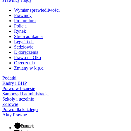
Prawnicy i sądy
Wymiar sprawiedliwości
Prawnicy
Prokuratura
Policja
Rynek
Strefa aplikanta
LegalTech
Sędziowie
E-doręczenia
Prawo na Oko
Orzeczenia
Zmiany w k.p.c.
Podatki
Kadry i BHP
Prawo w biznesie
Samorząd i administracja
Szkoły i uczelnie
Zdrowie
Prawo dla każdego
Akty Prawne
- otwiera się w nowej karcie
Promocje