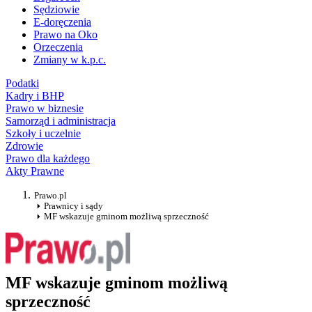
Sędziowie
E-doręczenia
Prawo na Oko
Orzeczenia
Zmiany w k.p.c.
Podatki
Kadry i BHP
Prawo w biznesie
Samorząd i administracja
Szkoły i uczelnie
Zdrowie
Prawo dla każdego
Akty Prawne
Prawo.pl
Prawnicy i sądy
MF wskazuje gminom możliwą sprzeczność
MF wskazuje gminom możliwą
sprzeczność