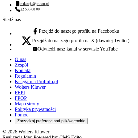
Numer telefonu:
redakcja@prawo.pl
Adres email:
22 535 88 00
Numer telefonu:
Śledź nas
Przejdź do naszego profilu na Facebooku
facebook - otwiera się w nowej karcie
Przejdź do naszego profilu na X (dawniej Twitter)
x - otwiera się w nowej karcie
Odwiedź nasz kanał w serwisie YouTube
youtube - otwiera się w nowej karcie
O nas
Zespół
Kontakt
Regulamin
Księgarnia Profinfo.pl
Wolters Kluwer
FEPI
FPOP
Mapa strony
Polityka prywatności
Pomoc
Zarządzaj preferencjami plików cookie
© 2026 Wolters Kluwer
Realizacja Ideo Powered by:
CMS Edito