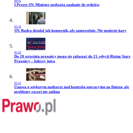
08:01
Przejdź do artykułu:
I Prezes SN: Minister podważa zaufanie do sędziów
05:42
Przejdź do artykułu:
SN: Radca działał jak komornik, ale samowolnie. Nie poniesie kary
05:26
Przejdź do artykułu:
Do 20 września prawnicy mogą się zgłaszać do 15. edycji Rising Stars
Prawnicy – liderzy jutra
05:21
Przejdź do artykułu:
Ustawa o większym nadzorze nad kontrolą operacyjną na finiszu, ale
problemy raczej nie znikną