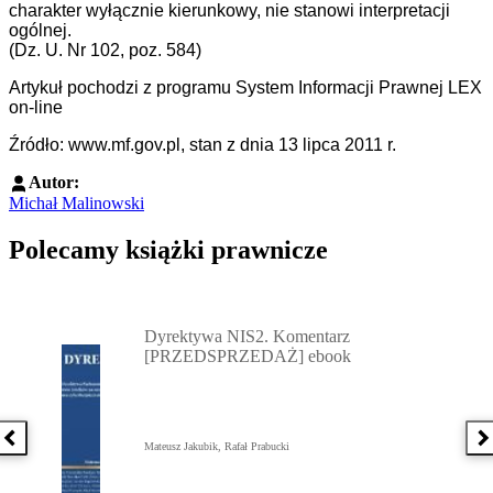
charakter wyłącznie kierunkowy, nie stanowi interpretacji
ogólnej.
(Dz. U. Nr 102, poz. 584)
Artykuł pochodzi z programu System Informacji Prawnej LEX
on-line
Źródło: www.mf.gov.pl, stan z dnia 13 lipca 2011 r.
Autor:
Michał Malinowski
Polecamy książki prawnicze
Przejdź do: Dyrektywa NIS2. Komentarz [PRZEDSPRZEDAŻ] ebook,
Dyrektywa NIS2. Komentarz
[PRZEDSPRZEDAŻ] ebook
Poprzednia książka
N
Mateusz Jakubik, Rafał Prabucki