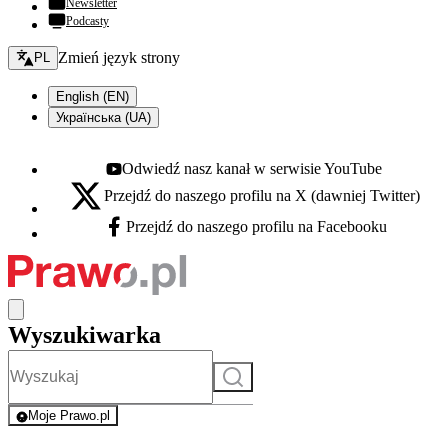
Newsletter
Podcasty
Zmień język - bieżący:
Zmień język strony
PL
English (EN)
Українська (UA)
Odwiedź nasz kanał w serwisie YouTube
Youtube - otwiera się w nowej karcie
Przejdź do naszego profilu na X (dawniej Twitter)
X - otwiera się w nowej karcie
Przejdź do naszego profilu na Facebooku
Facebook - otwiera się w nowej karcie
Wyszukiwarka
Szukaj
Moje Prawo.pl
- rejestracja i logowanie do serwisu