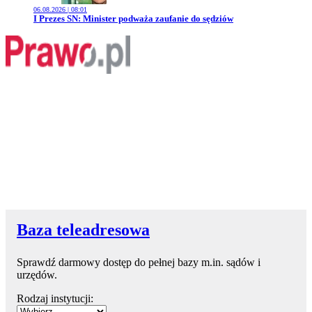
06.08.2026 | 08:01
Przejdź do artykułu:
I Prezes SN: Minister podważa zaufanie do sędziów
Baza teleadresowa
Sprawdź darmowy dostęp do pełnej bazy m.in. sądów i
urzędów.
Rodzaj instytucji: