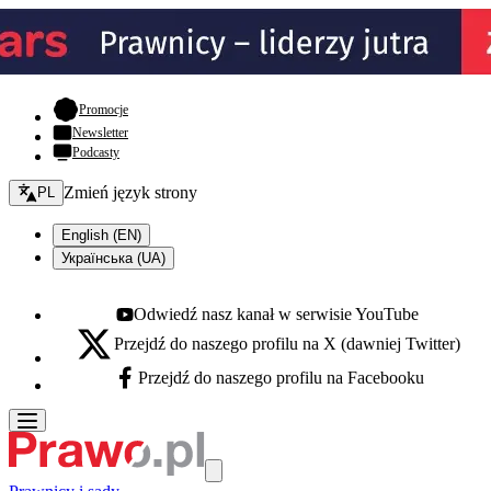
- otwiera się w nowej karcie
Promocje
Newsletter
Podcasty
Zmień język - bieżący:
Zmień język strony
PL
English (EN)
Українська (UA)
Odwiedź nasz kanał w serwisie YouTube
Youtube - otwiera się w nowej karcie
Przejdź do naszego profilu na X (dawniej Twitter)
X - otwiera się w nowej karcie
Przejdź do naszego profilu na Facebooku
Facebook - otwiera się w nowej karcie