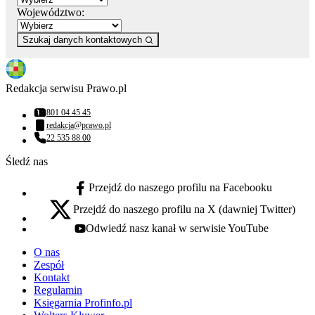
Województwo:
Szukaj danych kontaktowych
Redakcja serwisu Prawo.pl
801 04 45 45
Numer telefonu:
redakcja@prawo.pl
Adres email:
22 535 88 00
Numer telefonu:
Śledź nas
Przejdź do naszego profilu na Facebooku
facebook - otwiera się w nowej karcie
Przejdź do naszego profilu na X (dawniej Twitter)
x - otwiera się w nowej karcie
Odwiedź nasz kanał w serwisie YouTube
youtube - otwiera się w nowej karcie
O nas
Zespół
Kontakt
Regulamin
Księgarnia Profinfo.pl