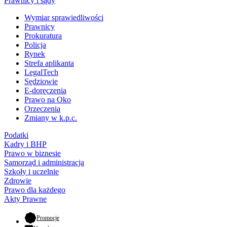
Prawnicy i sądy
Wymiar sprawiedliwości
Prawnicy
Prokuratura
Policja
Rynek
Strefa aplikanta
LegalTech
Sędziowie
E-doręczenia
Prawo na Oko
Orzeczenia
Zmiany w k.p.c.
Podatki
Kadry i BHP
Prawo w biznesie
Samorząd i administracja
Szkoły i uczelnie
Zdrowie
Prawo dla każdego
Akty Prawne
- otwiera się w nowej karcie
Promocje