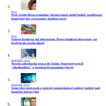
05:21
Przejdź do artykułu:
Prof. Gajda-Roszczynialska: Asesura może nadal budzić wątpliwości
konstytucyjne, rozważamy możliwe opcje
05:21
Przejdź do artykułu:
Ustawa frankowa już obowiązuje. Pozew bankowi doręczony, rat
kredytu nie trzeba płacić
06.08.2026 | 16:24
Przejdź do artykułu:
Nowela adwokacka wraca do Sejmu, Senat przywrócił
"akademików" w komisjach egzaminacyjnych
06.08.2026 | 16:15
Przejdź do artykułu:
Senat chce poprawek w ustawie wzmacniającej sądowy nadzór nad
kontrolą operacyjną