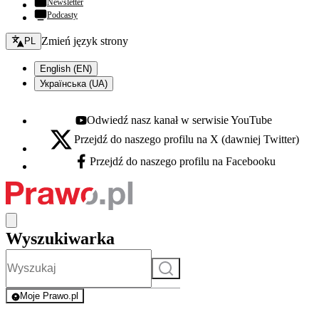
Newsletter
Podcasty
Zmień język - bieżący:
Zmień język strony
PL
English (EN)
Українська (UA)
Odwiedź nasz kanał w serwisie YouTube
Youtube - otwiera się w nowej karcie
Przejdź do naszego profilu na X (dawniej Twitter)
X - otwiera się w nowej karcie
Przejdź do naszego profilu na Facebooku
Facebook - otwiera się w nowej karcie
Wyszukiwarka
Szukaj
Moje Prawo.pl
- rejestracja i logowanie do serwisu