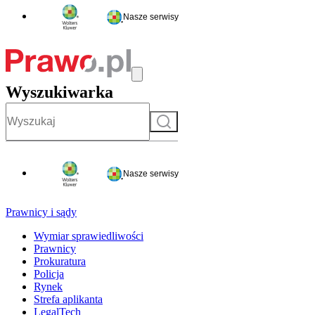
Nasze serwisy
Wyszukiwarka
Szukaj
Nasze serwisy
Prawnicy i sądy
Wymiar sprawiedliwości
Prawnicy
Prokuratura
Policja
Rynek
Strefa aplikanta
LegalTech