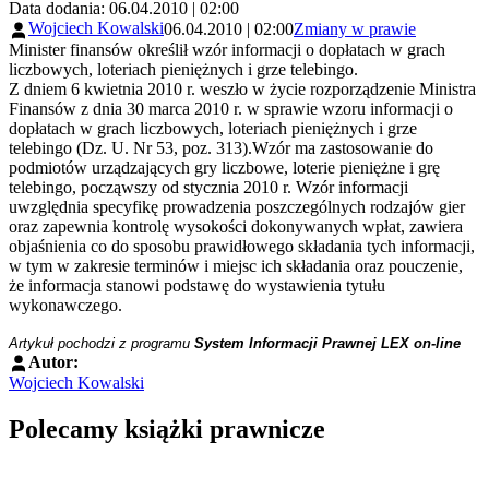
Data dodania: 06.04.2010 | 02:00
Wojciech Kowalski
06.04.2010 | 02:00
Zmiany w prawie
Minister finansów określił wzór informacji o dopłatach w grach
liczbowych, loteriach pieniężnych i grze telebingo.
Z dniem 6 kwietnia 2010 r. weszło w życie rozporządzenie Ministra
Finansów z dnia 30 marca 2010 r. w sprawie wzoru informacji o
dopłatach w grach liczbowych, loteriach pieniężnych i grze
telebingo (Dz. U. Nr 53, poz. 313).Wzór ma zastosowanie do
podmiotów urządzających gry liczbowe, loterie pieniężne i grę
telebingo, począwszy od stycznia 2010 r. Wzór informacji
uwzględnia specyfikę prowadzenia poszczególnych rodzajów gier
oraz zapewnia kontrolę wysokości dokonywanych wpłat, zawiera
objaśnienia co do sposobu prawidłowego składania tych informacji,
w tym w zakresie terminów i miejsc ich składania oraz pouczenie,
że informacja stanowi podstawę do wystawienia tytułu
wykonawczego.
Artykuł pochodzi z programu
System Informacji Prawnej LEX on-line
Autor:
Wojciech Kowalski
Polecamy książki prawnicze