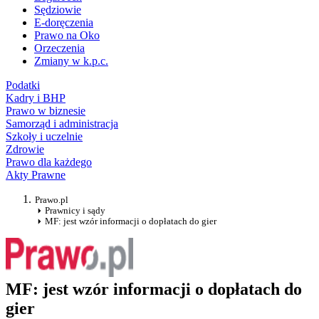
Sędziowie
E-doręczenia
Prawo na Oko
Orzeczenia
Zmiany w k.p.c.
Podatki
Kadry i BHP
Prawo w biznesie
Samorząd i administracja
Szkoły i uczelnie
Zdrowie
Prawo dla każdego
Akty Prawne
Prawo.pl
Prawnicy i sądy
MF: jest wzór informacji o dopłatach do gier
MF: jest wzór informacji o dopłatach do
gier