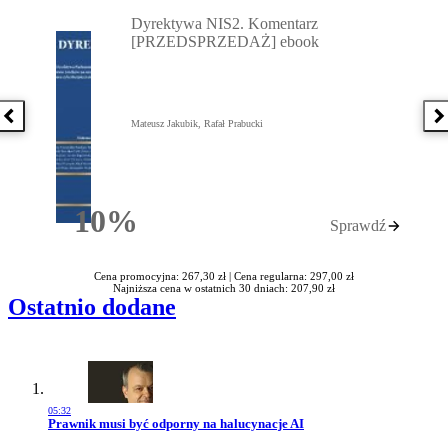
Przejdź do: Dyrektywa NIS2. Komentarz [PRZEDSPRZEDAŻ] ebook,
Dyrektywa NIS2. Komentarz
[PRZEDSPRZEDAŻ] ebook
Poprzednia książka
N
Mateusz Jakubik, Rafał Prabucki
10%
Sprawdź
Rabatu
Cena promocyjna: 267,30 zł |
Cena regularna: 297,00 zł
Najniższa cena w ostatnich 30 dniach: 207,90 zł
Ostatnio dodane
05:32
Przejdź do artykułu:
Prawnik musi być odporny na halucynacje AI