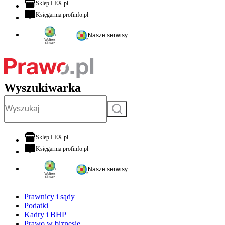
otwiera się w nowej karcie
Sklep LEX.pl
otwiera się w nowej karcie
Księgarnia profinfo.pl
Nasze serwisy
Wyszukiwarka
Szukaj
otwiera się w nowej karcie
Sklep LEX.pl
otwiera się w nowej karcie
Księgarnia profinfo.pl
Nasze serwisy
Prawnicy i sądy
Podatki
Kadry i BHP
Prawo w biznesie