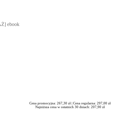
 Mateusz Jakubik, Rafał Prabucki - otwiera się w nowym oknie
Ż] ebook
Cena promocyjna: 267,30 zł |
Cena regularna: 297,00 zł
Najniższa cena w ostatnich 30 dniach: 207,90 zł