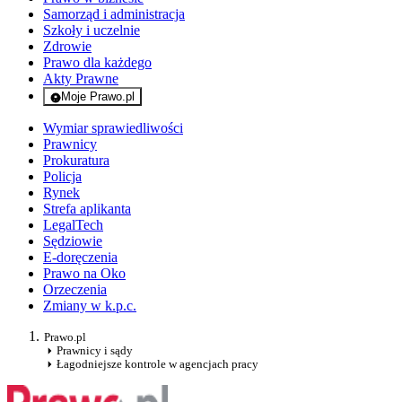
Samorząd i administracja
Szkoły i uczelnie
Zdrowie
Prawo dla każdego
Akty Prawne
Moje Prawo.pl
- rejestracja i logowanie do serwisu
Wymiar sprawiedliwości
Prawnicy
Prokuratura
Policja
Rynek
Strefa aplikanta
LegalTech
Sędziowie
E-doręczenia
Prawo na Oko
Orzeczenia
Zmiany w k.p.c.
Prawo.pl
Prawnicy i sądy
Łagodniejsze kontrole w agencjach pracy