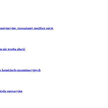
konstytucyjne, rozważamy możliwe opcje
 nie trzeba płacić
w komisjach egzaminacyjnych
trolą operacyjną