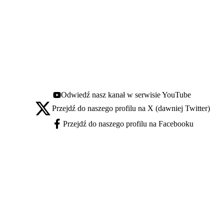
Odwiedź nasz kanał w serwisie YouTube
Youtube - otwiera się w nowej karcie
Przejdź do naszego profilu na X (dawniej Twitter)
X - otwiera się w nowej karcie
Przejdź do naszego profilu na Facebooku
Facebook - otwiera się w nowej karcie