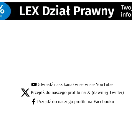
Odwiedź nasz kanał w serwisie YouTube
Youtube - otwiera się w nowej karcie
Przejdź do naszego profilu na X (dawniej Twitter)
X - otwiera się w nowej karcie
Przejdź do naszego profilu na Facebooku
Facebook - otwiera się w nowej karcie