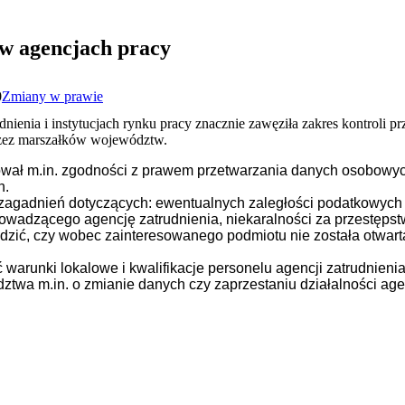
 w agencjach pracy
0
Zmiany w prawie
dnienia i instytucjach rynku pracy znacznie zawęziła zakres kontroli 
rzez marszałków województw.
lował m.in. zgodności z prawem przetwarzania danych osobowy
h.
o zagadnień dotyczących: ewentualnych zaległości podatkowych
owadzącego agencję zatrudnienia, niekaralności za przestępst
dzić, czy wobec zainteresowanego podmiotu nie została otwarta
warunki lokalowe i kwalifikacje personelu agencji zatrudnieni
twa m.in. o zmianie danych czy zaprzestaniu działalności agen