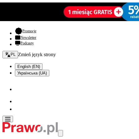
- otwiera się w nowej karcie
Promocje
Newsletter
Podcasty
Zmień język - bieżący:
Zmień język strony
PL
English (EN)
Українська (UA)