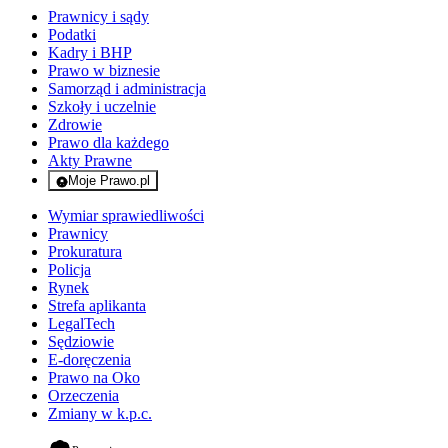
Prawnicy i sądy
Podatki
Kadry i BHP
Prawo w biznesie
Samorząd i administracja
Szkoły i uczelnie
Zdrowie
Prawo dla każdego
Akty Prawne
Moje Prawo.pl
- rejestracja i logowanie do serwisu
Wymiar sprawiedliwości
Prawnicy
Prokuratura
Policja
Rynek
Strefa aplikanta
LegalTech
Sędziowie
E-doręczenia
Prawo na Oko
Orzeczenia
Zmiany w k.p.c.