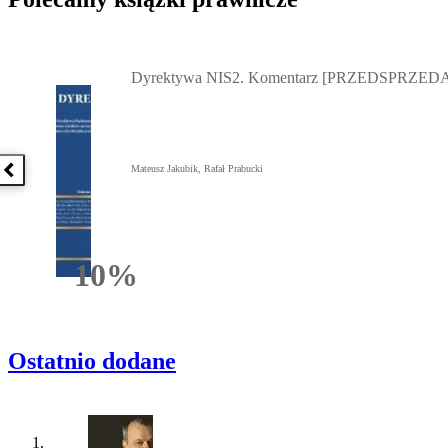
Przejdź do: Dyrektywa NIS2. Komentarz [PRZEDSPRZEDAŻ] ebook,
Dyrektywa NIS2. Komentarz [PRZEDSPRZEDA
Mateusz Jakubik, Rafał Prabucki
Poprzednia książka
10%
Rabatu
Ostatnio dodane