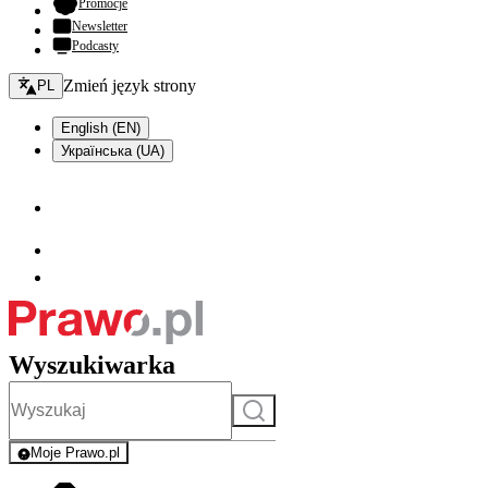
- otwiera się w nowej karcie
Promocje
Newsletter
Podcasty
Zmień język - bieżący:
Zmień język strony
PL
English (EN)
Українська (UA)
Wyszukiwarka
Szukaj
Moje Prawo.pl
- rejestracja i logowanie do serwisu