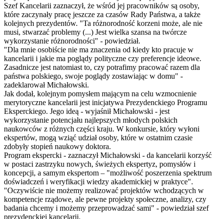
Szef Kancelarii zaznaczył, że wśród jej pracowników są osoby,
które zaczynały pracę jeszcze za czasów Rady Państwa, a także
kolejnych prezydentów. "Ta różnorodność korzeni może, ale nie
musi, stwarzać problemy (...) Jest wielka szansa na twórcze
wykorzystanie różnorodności" - powiedział.
"Dla mnie osobiście nie ma znaczenia od kiedy kto pracuje w
kancelarii i jakie ma poglądy polityczne czy preferencje ideowe.
Zasadnicze jest natomiast to, czy potrafimy pracować razem dla
państwa polskiego, swoje poglądy zostawiając w domu" -
zadeklarował Michałowski.
Jak dodał, kolejnym pomysłem mającym na celu wzmocnienie
merytoryczne kancelarii jest inicjatywa Prezydenckiego Programu
Eksperckiego. Jego ideą - wyjaśnił Michałowski - jest
wykorzystanie potencjału najlepszych młodych polskich
naukowców z różnych części kraju. W konkursie, który wyłoni
ekspertów, mogą wziąć udział osoby, które w ostatnim czasie
zdobyły stopień naukowy doktora.
Program ekspercki - zaznaczył Michałowski - da kancelarii korzyść
w postaci zastrzyku nowych, świeżych ekspertyz, pomysłów i
koncepcji, a samym ekspertom – "możliwość poszerzenia spektrum
doświadczeń i weryfikacji wiedzy akademickiej w praktyce".
"Oczywiście nie możemy realizować projektów wchodzących w
kompetencje rządowe, ale pewne projekty społeczne, analizy, czy
badania chcemy i możemy przeprowadzać sami" - powiedział szef
prezydenckiej kancelarii.