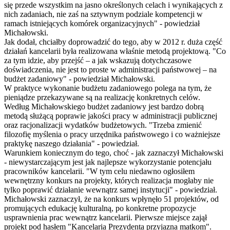
się przede wszystkim na jasno określonych celach i wynikających z
nich zadaniach, nie zaś na sztywnym podziale kompetencji w
ramach istniejących komórek organizacyjnych" - powiedział
Michałowski.
Jak dodał, chciałby doprowadzić do tego, aby w 2012 r. duża część
działań kancelarii była realizowana właśnie metodą projektową. "Co
za tym idzie, aby przejść – a jak wskazują dotychczasowe
doświadczenia, nie jest to proste w administracji państwowej – na
budżet zadaniowy" - powiedział Michałowski.
W praktyce wykonanie budżetu zadaniowego polega na tym, że
pieniądze przekazywane są na realizację konkretnych celów.
Według Michałowskiego budżet zadaniowy jest bardzo dobrą
metodą służącą poprawie jakości pracy w administracji publicznej
oraz racjonalizacji wydatków budżetowych. "Trzeba zmienić
filozofię myślenia o pracy urzędnika państwowego i co ważniejsze
praktykę naszego działania" - powiedział.
Warunkiem koniecznym do tego, choć - jak zaznaczył Michałowski
- niewystarczającym jest jak najlepsze wykorzystanie potencjału
pracowników kancelarii. "W tym celu niedawno ogłosiłem
wewnętrzny konkurs na projekty, których realizacja mogłaby nie
tylko poprawić działanie wewnątrz samej instytucji" - powiedział.
Michałowski zaznaczył, że na konkurs wpłynęło 51 projektów, od
promujących edukację kulturalną, po konkretne propozycje
usprawnienia prac wewnątrz kancelarii. Pierwsze miejsce zajął
projekt pod hasłem "Kancelaria Prezydenta przyjazna matkom".