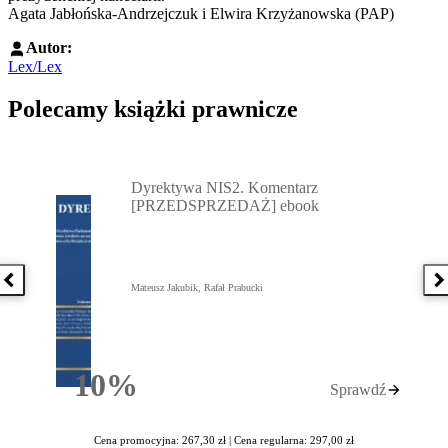
Agata Jabłońska-Andrzejczuk i Elwira Krzyżanowska (PAP)
Autor:
Lex/Lex
Polecamy książki prawnicze
Przejdź do: Dyrektywa NIS2. Komentarz [PRZEDSPRZEDAŻ] ebook,
Dyrektywa NIS2. Komentarz
[PRZEDSPRZEDAŻ] ebook
Poprzednia książka
N
Mateusz Jakubik, Rafał Prabucki
10%
Sprawdź
Rabatu
Cena promocyjna: 267,30 zł |
Cena regularna: 297,00 zł