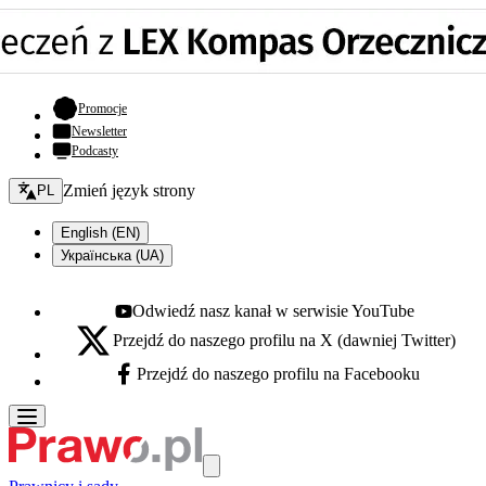
- otwiera się w nowej karcie
Promocje
Newsletter
Podcasty
Zmień język - bieżący:
Zmień język strony
PL
English (EN)
Українська (UA)
Odwiedź nasz kanał w serwisie YouTube
Youtube - otwiera się w nowej karcie
Przejdź do naszego profilu na X (dawniej Twitter)
X - otwiera się w nowej karcie
Przejdź do naszego profilu na Facebooku
Facebook - otwiera się w nowej karcie