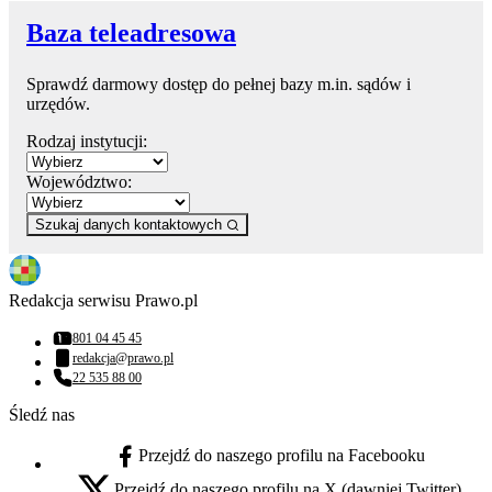
Baza teleadresowa
Sprawdź darmowy dostęp do pełnej bazy m.in. sądów i
urzędów.
Rodzaj instytucji:
Województwo:
Szukaj danych kontaktowych
Redakcja serwisu Prawo.pl
801 04 45 45
Numer telefonu:
redakcja@prawo.pl
Adres email:
22 535 88 00
Numer telefonu:
Śledź nas
Przejdź do naszego profilu na Facebooku
facebook - otwiera się w nowej karcie
Przejdź do naszego profilu na X (dawniej Twitter)