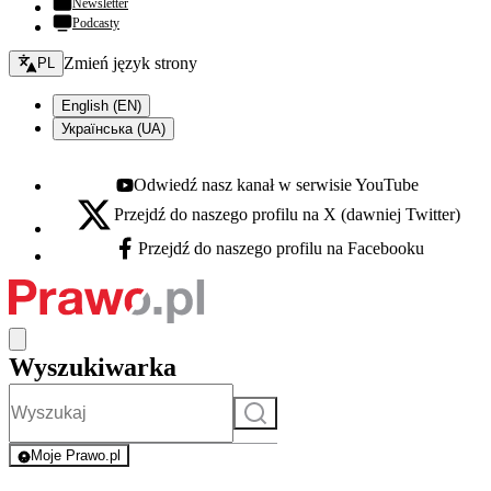
Newsletter
Podcasty
Zmień język - bieżący:
Zmień język strony
PL
English (EN)
Українська (UA)
Odwiedź nasz kanał w serwisie YouTube
Youtube - otwiera się w nowej karcie
Przejdź do naszego profilu na X (dawniej Twitter)
X - otwiera się w nowej karcie
Przejdź do naszego profilu na Facebooku
Facebook - otwiera się w nowej karcie
Wyszukiwarka
Szukaj
Moje Prawo.pl
- rejestracja i logowanie do serwisu