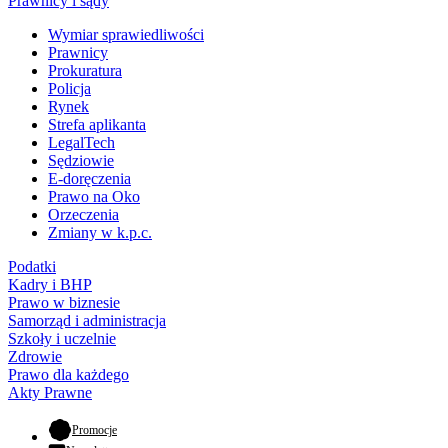
Prawnicy i sądy
Wymiar sprawiedliwości
Prawnicy
Prokuratura
Policja
Rynek
Strefa aplikanta
LegalTech
Sędziowie
E-doręczenia
Prawo na Oko
Orzeczenia
Zmiany w k.p.c.
Podatki
Kadry i BHP
Prawo w biznesie
Samorząd i administracja
Szkoły i uczelnie
Zdrowie
Prawo dla każdego
Akty Prawne
- otwiera się w nowej karcie
Promocje