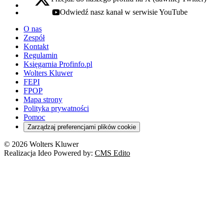
x - otwiera się w nowej karcie
Odwiedź nasz kanał w serwisie YouTube
youtube - otwiera się w nowej karcie
O nas
Zespół
Kontakt
Regulamin
Księgarnia Profinfo.pl
Wolters Kluwer
FEPI
FPOP
Mapa strony
Polityka prywatności
Pomoc
Zarządzaj preferencjami plików cookie
© 2026 Wolters Kluwer
Realizacja Ideo Powered by:
CMS Edito