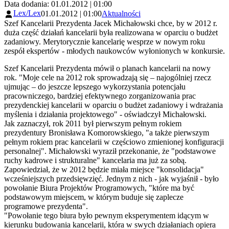
Data dodania: 01.01.2012 | 01:00
Lex/Lex
01.01.2012 | 01:00
Aktualności
Szef Kancelarii Prezydenta Jacek Michałowski chce, by w 2012 r.
duża część działań kancelarii była realizowana w oparciu o budżet
zadaniowy. Merytorycznie kancelarię wesprze w nowym roku
zespół ekspertów - młodych naukowców wyłonionych w konkursie.
Szef Kancelarii Prezydenta mówił o planach kancelarii na nowy
rok. "Moje cele na 2012 rok sprowadzają się – najogólniej rzecz
ujmując – do jeszcze lepszego wykorzystania potencjału
pracowniczego, bardziej efektywnego zorganizowania prac
prezydenckiej kancelarii w oparciu o budżet zadaniowy i wdrażania
myślenia i działania projektowego" - oświadczył Michałowski.
Jak zaznaczył, rok 2011 był pierwszym pełnym rokiem
prezydentury Bronisława Komorowskiego, "a także pierwszym
pełnym rokiem prac kancelarii w częściowo zmienionej konfiguracji
personalnej". Michałowski wyraził przekonanie, że "podstawowe
ruchy kadrowe i strukturalne" kancelaria ma już za sobą.
Zapowiedział, że w 2012 będzie miała miejsce "konsolidacja"
wcześniejszych przedsięwzięć. Jednym z nich - jak wyjaśnił - było
powołanie Biura Projektów Programowych, "które ma być
podstawowym miejscem, w którym buduje się zaplecze
programowe prezydenta".
"Powołanie tego biura było pewnym eksperymentem idącym w
kierunku budowania kancelarii, która w swych działaniach opiera