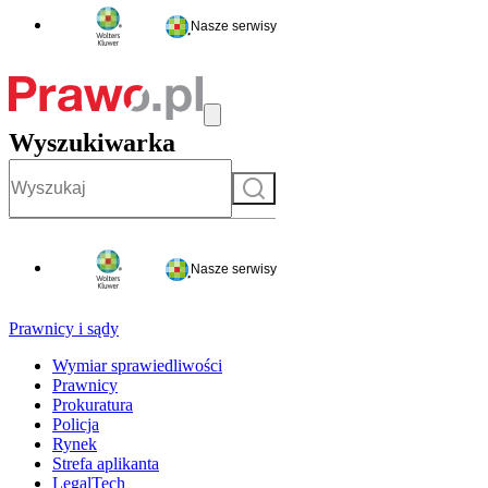
Nasze serwisy
Wyszukiwarka
Szukaj
Nasze serwisy
Prawnicy i sądy
Wymiar sprawiedliwości
Prawnicy
Prokuratura
Policja
Rynek
Strefa aplikanta
LegalTech