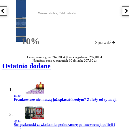
Poprzednia książka
N
Mateusz Jakubik, Rafał Prabucki
10%
Sprawdź
Rabatu
Cena promocyjna: 267,30 zł |
Cena regularna: 297,00 zł
Najniższa cena w ostatnich 30 dniach: 207,90 zł
Ostatnio dodane
15:30
Przejdź do artykułu:
Frankowicze nie muszą już spłacać kredytu? Zależy od sytuacji
09:43
Przejdź do artykułu:
Święczkowski zawiadamia prokuraturę po interwencji policji i