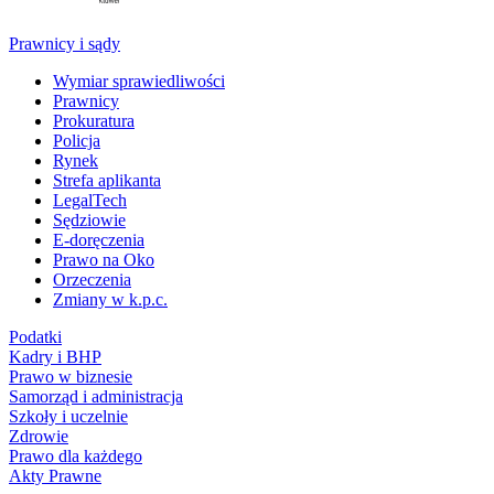
Prawnicy i sądy
Wymiar sprawiedliwości
Prawnicy
Prokuratura
Policja
Rynek
Strefa aplikanta
LegalTech
Sędziowie
E-doręczenia
Prawo na Oko
Orzeczenia
Zmiany w k.p.c.
Podatki
Kadry i BHP
Prawo w biznesie
Samorząd i administracja
Szkoły i uczelnie
Zdrowie
Prawo dla każdego
Akty Prawne