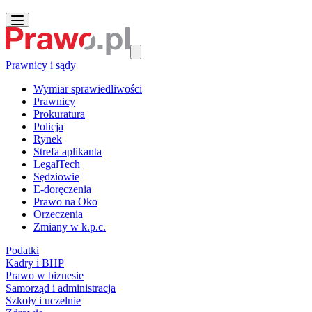
Prawnicy i sądy
Wymiar sprawiedliwości
Prawnicy
Prokuratura
Policja
Rynek
Strefa aplikanta
LegalTech
Sędziowie
E-doręczenia
Prawo na Oko
Orzeczenia
Zmiany w k.p.c.
Podatki
Kadry i BHP
Prawo w biznesie
Samorząd i administracja
Szkoły i uczelnie