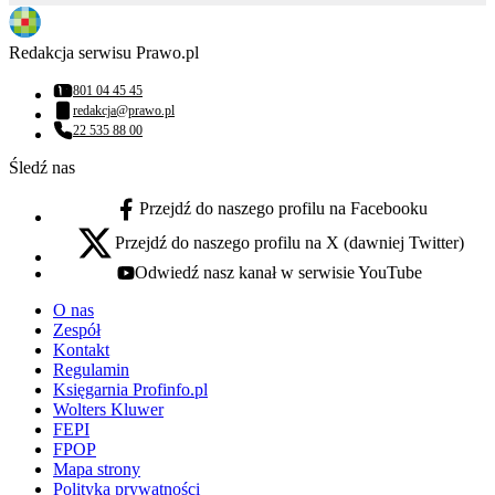
Redakcja serwisu Prawo.pl
801 04 45 45
Numer telefonu:
redakcja@prawo.pl
Adres email:
22 535 88 00
Numer telefonu:
Śledź nas
Przejdź do naszego profilu na Facebooku
facebook - otwiera się w nowej karcie
Przejdź do naszego profilu na X (dawniej Twitter)
x - otwiera się w nowej karcie
Odwiedź nasz kanał w serwisie YouTube
youtube - otwiera się w nowej karcie
O nas
Zespół
Kontakt
Regulamin
Księgarnia Profinfo.pl
Wolters Kluwer
FEPI
FPOP
Mapa strony
Polityka prywatności