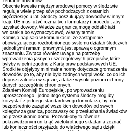
zebranie dowodów.
Obecnie kwestie międzynarodowej pomocy w śledztwie
reguluje wiele przepisów pochodzących z ostatnich
pięćdziesięciu lat. Śledczy poszukujący dowodów w innym
kraju UE musi użyć rozmaitych formularzy i procedur, aby
uzyskać dowody. Władze za granicą mogą oddalić taki
wniosek albo wyznaczyć swój własny termin.
Komisja napisała w komunikacie, że zastąpienie
obowiązującego rozdrobnionego systemu działań śledczych
jednolitymi ramami prawnymi, jest sprawą o ogromnym
znaczeniu. Zwraca również uwagę na potrzebę
wprowadzenia jasnych i szczegółowych przepisów, które
byłyby w pełni zgodne z Kartą praw podstawowych UE.
Środki te objęłyby minimalne normy dotyczące gromadzenia
dowodów po to, aby nie było żadnych wątpliwości co do ich
dopuszczalności w sądzie, a także wysoki poziom ochrony
danych szczególnie chronionych.
Zdaniem Komisji Europejskiej, po wprowadzeniu
uproszczonego i jednolitego systemu śledczy mogliby
korzystać z jednego standardowego formularza, by móc
bezpośrednio zażądać wszelkich dowodów od swych
kolegów za granicą, począwszy od przesłuchania świadków
po przeszukanie domu. Pozwoliłoby to również
pokrzywdzonym uniknąć wielokrotnego składania zeznać
lub konieczności przyjazdu do właściwego sądu dzięki