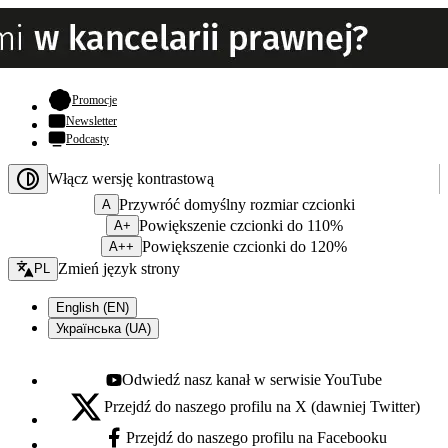
- otwiera się w nowej karcie
Promocje
Newsletter
Podcasty
Włącz wersję kontrastową
Przywróć domyślny rozmiar czcionki
A
Powiększenie czcionki do 110%
A+
Powiększenie czcionki do 120%
A++
Zmień język - bieżący:
Zmień język strony
PL
English (EN)
Українська (UA)
Odwiedź nasz kanał w serwisie YouTube
Youtube - otwiera się w nowej karcie
Przejdź do naszego profilu na X (dawniej Twitter)
X - otwiera się w nowej karcie
Przejdź do naszego profilu na Facebooku
Facebook - otwiera się w nowej karcie