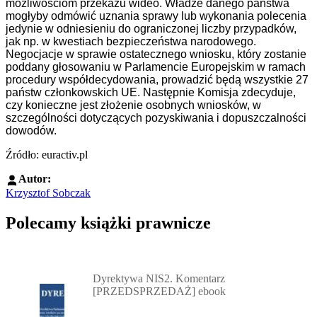
możliwościom przekazu wideo. Władze danego państwa
mogłyby odmówić uznania sprawy lub wykonania polecenia
jedynie w odniesieniu do ograniczonej liczby przypadków,
jak np. w kwestiach bezpieczeństwa narodowego.
Negocjacje w sprawie ostatecznego wniosku, który zostanie
poddany głosowaniu w Parlamencie Europejskim w ramach
procedury współdecydowania, prowadzić będą wszystkie 27
państw członkowskich UE. Następnie Komisja zdecyduje,
czy konieczne jest złożenie osobnych wniosków, w
szczególności dotyczących pozyskiwania i dopuszczalności
dowodów.
Źródło: euractiv.pl
Autor:
Krzysztof Sobczak
Polecamy książki prawnicze
Przejdź do: Dyrektywa NIS2. Komentarz [PRZEDSPRZEDAŻ] ebook,
Dyrektywa NIS2. Komentarz
[PRZEDSPRZEDAŻ] ebook