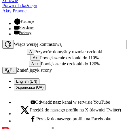
Zdrowie
Prawo dla każdego
Akty Prawne
- otwiera się w nowej karcie
Promocje
Newsletter
Podcasty
Włącz wersję kontrastową
Przywróć domyślny rozmiar czcionki
A
Powiększenie czcionki do 110%
A+
Powiększenie czcionki do 120%
A++
Zmień język - bieżący:
Zmień język strony
PL
English (EN)
Українська (UA)
Odwiedź nasz kanał w serwisie YouTube
Youtube - otwiera się w nowej karcie
Przejdź do naszego profilu na X (dawniej Twitter)
X - otwiera się w nowej karcie
Przejdź do naszego profilu na Facebooku
Facebook - otwiera się w nowej karcie