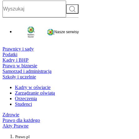
Szukaj
Nasze serwisy
Prawnicy i sądy
Podatki
Kadry i BHP
Prawo w biznesie
Samorząd i administracja
Szkoły i uczelnie
Kadry w oświacie
Zarządzanie oświatą
Orzeczenia
Studenci
Zdrowie
Prawo dla każdego
Akty Prawne
Prawo.pl