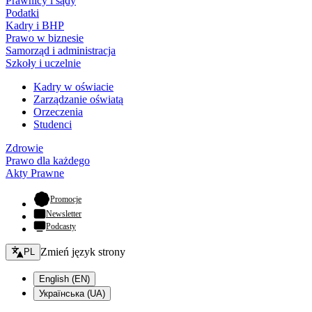
Prawnicy i sądy
Podatki
Kadry i BHP
Prawo w biznesie
Samorząd i administracja
Szkoły i uczelnie
Kadry w oświacie
Zarządzanie oświatą
Orzeczenia
Studenci
Zdrowie
Prawo dla każdego
Akty Prawne
- otwiera się w nowej karcie
Promocje
Newsletter
Podcasty
Zmień język - bieżący:
Zmień język strony
PL
English (EN)
Українська (UA)