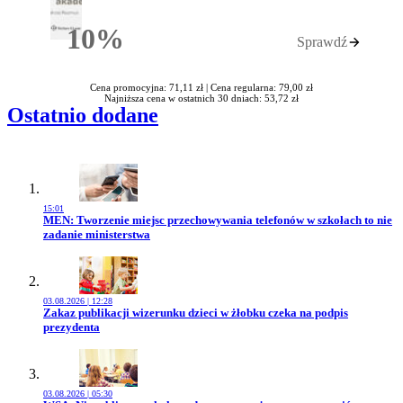
10%
Sprawdź
Rabatu
Cena promocyjna: 71,11 zł |
Cena regularna: 79,00 zł
Najniższa cena w ostatnich 30 dniach: 53,72 zł
Ostatnio dodane
15:01
Przejdź do artykułu:
MEN: Tworzenie miejsc przechowywania telefonów w szkołach to nie
zadanie ministerstwa
03.08.2026 | 12:28
Przejdź do artykułu:
Zakaz publikacji wizerunku dzieci w żłobku czeka na podpis
prezydenta
03.08.2026 | 05:30