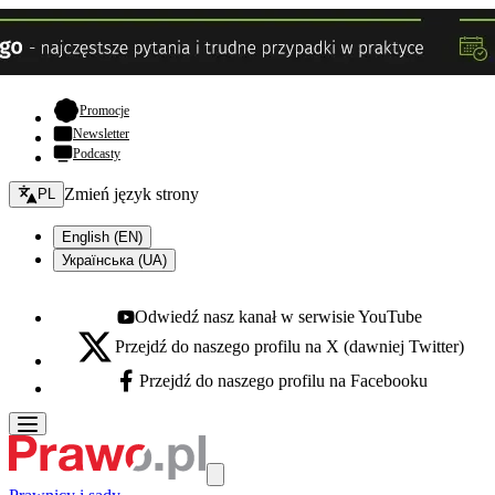
- otwiera się w nowej karcie
Promocje
Newsletter
Podcasty
Zmień język - bieżący:
Zmień język strony
PL
English (EN)
Українська (UA)
Odwiedź nasz kanał w serwisie YouTube
Youtube - otwiera się w nowej karcie
Przejdź do naszego profilu na X (dawniej Twitter)
X - otwiera się w nowej karcie
Przejdź do naszego profilu na Facebooku
Facebook - otwiera się w nowej karcie