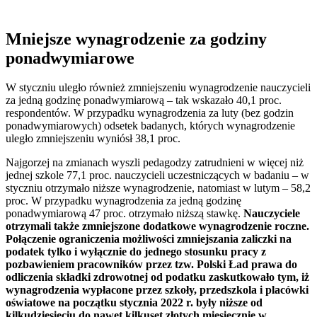
Mniejsze wynagrodzenie za godziny
ponadwymiarowe
W styczniu uległo również zmniejszeniu wynagrodzenie nauczycieli
za jedną godzinę ponadwymiarową – tak wskazało 40,1 proc.
respondentów. W przypadku wynagrodzenia za luty (bez godzin
ponadwymiarowych) odsetek badanych, których wynagrodzenie
uległo zmniejszeniu wyniósł 38,1 proc.
Najgorzej na zmianach wyszli pedagodzy zatrudnieni w więcej niż
jednej szkole 77,1 proc. nauczycieli uczestniczących w badaniu – w
styczniu otrzymało niższe wynagrodzenie, natomiast w lutym – 58,2
proc. W przypadku wynagrodzenia za jedną godzinę
ponadwymiarową 47 proc. otrzymało niższą stawkę.
Nauczyciele
otrzymali także zmniejszone dodatkowe wynagrodzenie roczne.
Połączenie ograniczenia możliwości zmniejszania zaliczki na
podatek tylko i wyłącznie do jednego stosunku pracy z
pozbawieniem pracowników przez tzw. Polski Ład prawa do
odliczenia składki zdrowotnej od podatku zaskutkowało tym, iż
wynagrodzenia wypłacone przez szkoły, przedszkola i placówki
oświatowe na początku stycznia 2022 r. były niższe od
kilkudziesięciu do nawet kilkuset złotych miesięcznie w