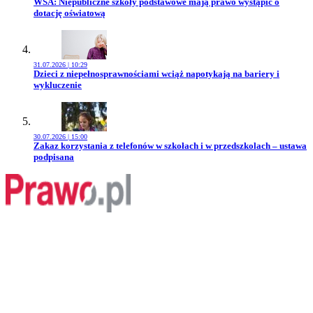
Przejdź do artykułu:
WSA: Niepubliczne szkoły podstawowe mają prawo wystąpić o
dotację oświatową
31.07.2026 | 10:29
Przejdź do artykułu:
Dzieci z niepełnosprawnościami wciąż napotykają na bariery i
wykluczenie
30.07.2026 | 15:00
Przejdź do artykułu:
Zakaz korzystania z telefonów w szkołach i w przedszkolach – ustawa
podpisana