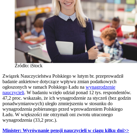
Źródło: iStock
Związek Nauczycielstwa Polskiego w lutym br. przeprowadził
badanie ankietowe dotyczące wpływu zmian podatkowych
ogłoszonych w ramach Polskiego Ładu na
wynagrodzenie
nauczycieli
. W badaniu wzięło udział ponad 12 tys. respondentów.
47,2 proc. wskazało, że ich wynagrodzenie za styczeń (bez godzin
ponadwymiarowych) uległo zmniejszeniu w stosunku do
wynagrodzenia pobieranego przed wprowadzeniem Polskiego
Ładu. W większości nie otrzymali oni zwrotu utraconego
wynagrodzenia (33,2 proc.).
Minister: Wyrównanie pensji nauczycieli w ciągu kilku dni
>>