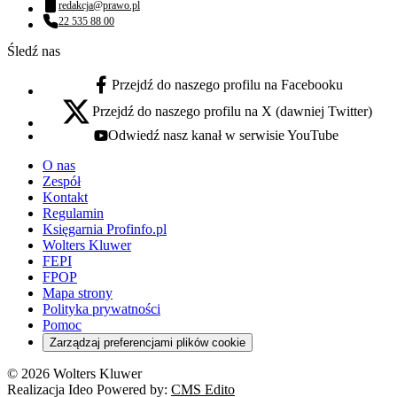
redakcja@prawo.pl
Adres email:
22 535 88 00
Numer telefonu:
Śledź nas
Przejdź do naszego profilu na Facebooku
facebook - otwiera się w nowej karcie
Przejdź do naszego profilu na X (dawniej Twitter)
x - otwiera się w nowej karcie
Odwiedź nasz kanał w serwisie YouTube
youtube - otwiera się w nowej karcie
O nas
Zespół
Kontakt
Regulamin
Księgarnia Profinfo.pl
Wolters Kluwer
FEPI
FPOP
Mapa strony
Polityka prywatności
Pomoc
Zarządzaj preferencjami plików cookie
© 2026 Wolters Kluwer
Realizacja Ideo Powered by:
CMS Edito