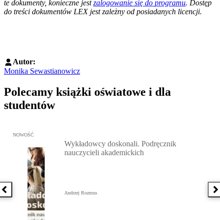
te dokumenty, konieczne jest
zalogowanie się do programu
. Dostęp
do treści dokumentów LEX jest zależny od posiadanych licencji.
Autor:
Monika Sewastianowicz
Polecamy książki oświatowe i dla
studentów
Przejdź do: Wykładowcy doskonali. Podręcznik nauczycieli akadem
NOWOŚĆ
Wykładowcy doskonali. Podręcznik
nauczycieli akademickich
Poprzednia książka
N
Andrzej Rozmus