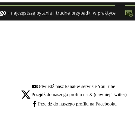
Odwiedź nasz kanał w serwisie YouTube
Youtube - otwiera się w nowej karcie
Przejdź do naszego profilu na X (dawniej Twitter)
X - otwiera się w nowej karcie
Przejdź do naszego profilu na Facebooku
Facebook - otwiera się w nowej karcie