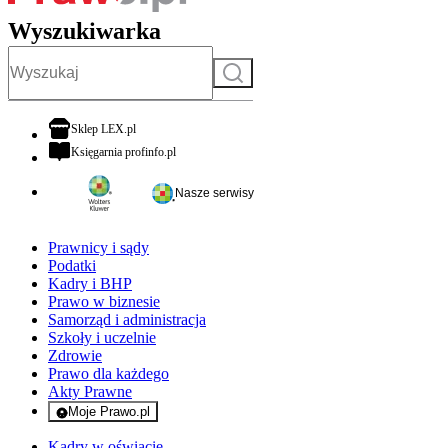
Wyszukiwarka
Szukaj
otwiera się w nowej karcie
Sklep LEX.pl
otwiera się w nowej karcie
Księgarnia profinfo.pl
Nasze serwisy
Prawnicy i sądy
Podatki
Kadry i BHP
Prawo w biznesie
Samorząd i administracja
Szkoły i uczelnie
Zdrowie
Prawo dla każdego
Akty Prawne
Moje Prawo.pl
- rejestracja i logowanie do serwisu
Kadry w oświacie