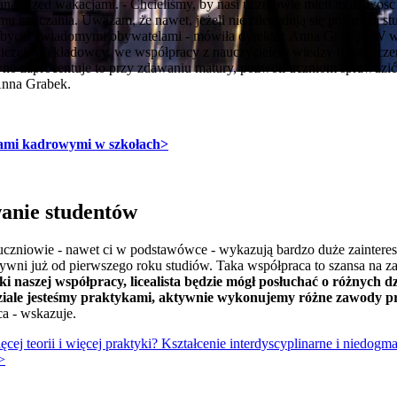
na przed wakacjami. - Chcieliśmy, by nasi uczniowie mieli możliwość
mu nauczania. Uważam, że nawet, jeżeli nie zdecydują się potem na st
byciu świadomymi obywatelami - mówiła dyrektor Anna Grabek. W w
czej. Wykładowcy, we współpracy z nauczycielem wiedzy o społeczeńs
ewno zaprocentuje to przy zdawaniu matury, pozwoli uczniom sprawdzić
Anna Grabek.
mi kadrowymi w szkołach>
anie studentów
zniowie - nawet ci w podstawówce - wykazują bardzo duże zainteres
tywni już od pierwszego roku studiów. Taka współpraca to szansa na z
ki naszej współpracy, licealista będzie mógł posłuchać o różnych dz
iale jesteśmy praktykami, aktywnie wykonujemy różne zawody p
ca - wskazuje.
cej teorii i więcej praktyki? Kształcenie interdyscyplinarne i niedo
>