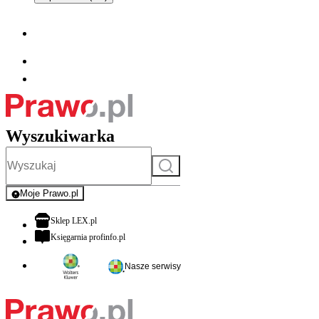
Wyszukiwarka
Szukaj
Moje Prawo.pl
- rejestracja i logowanie do serwisu
otwiera się w nowej karcie
Sklep LEX.pl
otwiera się w nowej karcie
Księgarnia profinfo.pl
Nasze serwisy