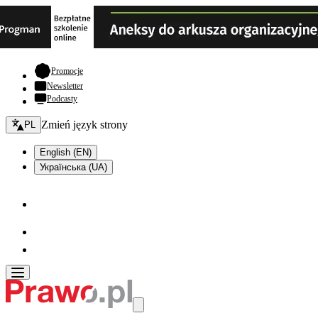
- otwiera się w nowej karcie
Promocje
Newsletter
Podcasty
Zmień język - bieżący:
Zmień język strony
PL
English (EN)
Українська (UA)