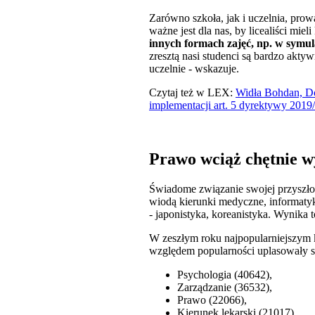
Zarówno szkoła, jak i uczelnia, pro
ważne jest dla nas, by licealiści mie
innych formach zajęć, np. w symu
zresztą nasi studenci są bardzo akty
uczelnie - wskazuje.
Czytaj też w LEX:
Widła Bohdan, Do
implementacji art. 5 dyrektywy 2019
Prawo wciąż chętnie 
Świadome związanie swojej przyszłoś
wiodą kierunki medyczne, informatyk
- japonistyka, koreanistyka. Wynika 
W zeszłym roku najpopularniejszym 
względem popularności uplasowały s
Psychologia (40642),
Zarządzanie (36532),
Prawo (22066),
Kierunek lekarski (21017),