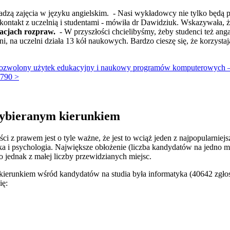
wadzą zajęcia w języku angielskim. - Nasi wykładowcy nie tylko będą 
li kontakt z uczelnią i studentami - mówiła dr Dawidziuk. Wskazywała, 
lacjach rozpraw.
- W przyszłości chcielibyśmy, żeby studenci też ang
wni, na uczelni działa 13 kół naukowych. Bardzo cieszę się, że korzyst
zwolony użytek edukacyjny i naukowy programów komputerowych – uw
/790 >
wybieranym kierunkiem
ci z prawem jest o tyle ważne, że jest to wciąż jeden z najpopularnie
a i psychologia. Największe obłożenie (liczba kandydatów na jedno mie
to jednak z małej liczby przewidzianych miejsc.
kierunkiem wśród kandydatów na studia była informatyka (40642 zgłos
ię: