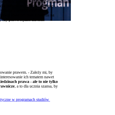
 uczestniczenia w wykładach na
udia prawnicze, to doświadczenie i
ykładach uczestniczyć mogą
twie stworzyli plan działania na
, czy prawo będzie dla nich
owanie prawem. - Zależy mi, by
ainteresowanie ich tematem nawet
iedzinach prawa - ale to nie tylko
rawnicze
, a to dla ucznia szansa, by
gmatyczne w programach studiów