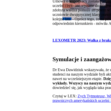
Umowa o współpracy została podpisa
uczelni i było one wpisane do progra
zdobyta wiedza pomoże im potem w 
uczniowie dwujęzycznej klasy prawni
kolejne lata. - Oprócz tego, że na p
odpowiednim kierunkiem - mówiła 
LEXOMETR 2023: Walka z braka
Symulacje i zaangażow
Dr Ewa Dawidziuk wskazywała, że uc
studenci na naszym wydziale byli ak
nawet na wcześniejszym etapie.
Dzię
wykłady. Wszyscy na naszym wydz
dowiedzieć się, jak wygląda taka pra
Czytaj w LEX:
Zych Tytmoteusz, Wię
prawniczych amerykańskich uczelni 