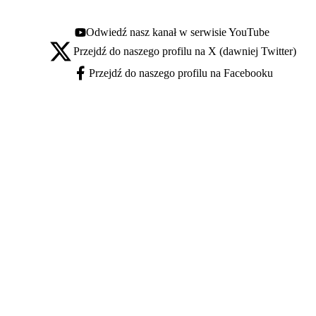
Odwiedź nasz kanał w serwisie YouTube
Youtube - otwiera się w nowej karcie
Przejdź do naszego profilu na X (dawniej Twitter)
X - otwiera się w nowej karcie
Przejdź do naszego profilu na Facebooku
Facebook - otwiera się w nowej karcie