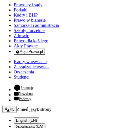
Prawnicy i sądy
Podatki
Kadry i BHP
Prawo w biznesie
Samorząd i administracja
Szkoły i uczelnie
Zdrowie
Prawo dla każdego
Akty Prawne
Moje Prawo.pl
- rejestracja i logowanie do serwisu
Kadry w oświacie
Zarządzanie oświatą
Orzeczenia
Studenci
- otwiera się w nowej karcie
Promocje
Newsletter
Podcasty
Zmień język - bieżący:
Zmień język strony
PL
English (EN)
Українська (UA)