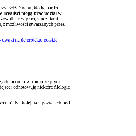
przyjeżdżać na wykłady, bardzo
że
licealiści mogą brać udział w
ażowali się w pracę z uczniami,
ają z możliwości stwarzanych przez
agi na tle projektu polskiej
jszych kierunków, mimo że prym
jsce) odnotowują niektóre filologie
zenia). Na kolejnych pozycjach pod