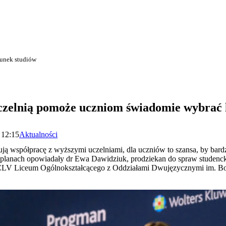
runek studiów
czelnią pomoże uczniom świadomie wybrać 
 12:15
Aktualności
zują współpracę z wyższymi uczelniami, dla uczniów to szansa, by bar
i planach opowiadały dr Ewa Dawidziuk, prodziekan do spraw studen
CLV Liceum Ogólnokształcącego z Oddziałami Dwujęzycznymi im. Bo