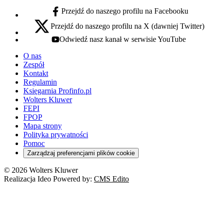
Przejdź do naszego profilu na Facebooku
facebook - otwiera się w nowej karcie
Przejdź do naszego profilu na X (dawniej Twitter)
x - otwiera się w nowej karcie
Odwiedź nasz kanał w serwisie YouTube
youtube - otwiera się w nowej karcie
O nas
Zespół
Kontakt
Regulamin
Księgarnia Profinfo.pl
Wolters Kluwer
FEPI
FPOP
Mapa strony
Polityka prywatności
Pomoc
Zarządzaj preferencjami plików cookie
© 2026 Wolters Kluwer
Realizacja Ideo Powered by:
CMS Edito