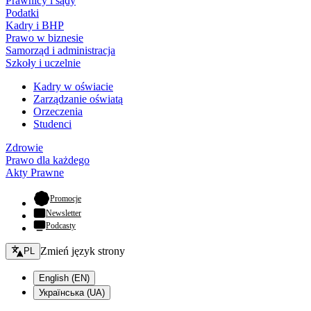
Prawnicy i sądy
Podatki
Kadry i BHP
Prawo w biznesie
Samorząd i administracja
Szkoły i uczelnie
Kadry w oświacie
Zarządzanie oświatą
Orzeczenia
Studenci
Zdrowie
Prawo dla każdego
Akty Prawne
- otwiera się w nowej karcie
Promocje
Newsletter
Podcasty
Zmień język - bieżący:
Zmień język strony
PL
English (EN)
Українська (UA)