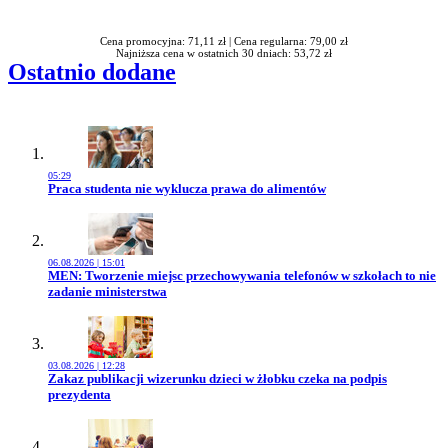
Rabatu
Cena promocyjna: 71,11 zł |
Cena regularna: 79,00 zł
Najniższa cena w ostatnich 30 dniach: 53,72 zł
Ostatnio dodane
05:29
Przejdź do artykułu:
Praca studenta nie wyklucza prawa do alimentów
06.08.2026 | 15:01
Przejdź do artykułu:
MEN: Tworzenie miejsc przechowywania telefonów w szkołach to nie
zadanie ministerstwa
03.08.2026 | 12:28
Przejdź do artykułu:
Zakaz publikacji wizerunku dzieci w żłobku czeka na podpis
prezydenta