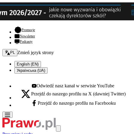
- otwiera się w nowej karcie
Promocje
Newsletter
Podcasty
Zmień język - bieżący:
Zmień język strony
PL
English (EN)
Українська (UA)
Odwiedź nasz kanał w serwisie YouTube
Youtube - otwiera się w nowej karcie
Przejdź do naszego profilu na X (dawniej Twitter)
X - otwiera się w nowej karcie
Przejdź do naszego profilu na Facebooku
Facebook - otwiera się w nowej karcie