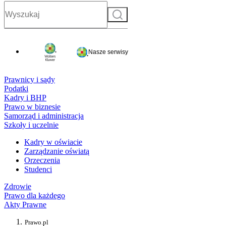
Szukaj
Nasze serwisy
Prawnicy i sądy
Podatki
Kadry i BHP
Prawo w biznesie
Samorząd i administracja
Szkoły i uczelnie
Kadry w oświacie
Zarządzanie oświatą
Orzeczenia
Studenci
Zdrowie
Prawo dla każdego
Akty Prawne
Prawo.pl