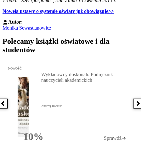
Źródło: "Rzeczpospolita", stan z dnia 10 kwietnia 2015 r.
Nowela ustawy o systemie oświaty już obowiązuje>>
Autor:
Monika Sewastianowicz
Polecamy książki oświatowe i dla
studentów
Przejdź do: Wykładowcy doskonali. Podręcznik nauczycieli akadem
NOWOŚĆ
Wykładowcy doskonali. Podręcznik
nauczycieli akademickich
Poprzednia książka
N
Andrzej Rozmus
10%
Sprawdź