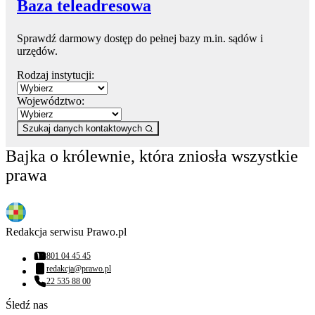
Baza teleadresowa
Sprawdź darmowy dostęp do pełnej bazy m.in. sądów i
urzędów.
Rodzaj instytucji:
Województwo:
Szukaj danych kontaktowych
Bajka o królewnie, która zniosła wszystkie
prawa
Redakcja serwisu Prawo.pl
801 04 45 45
Numer telefonu:
redakcja@prawo.pl
Adres email:
22 535 88 00
Numer telefonu:
Śledź nas