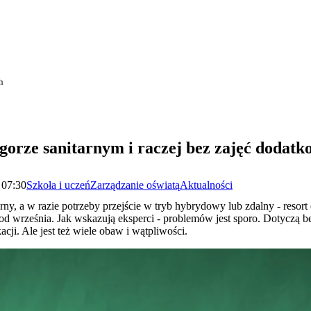
h
gorze sanitarnym i raczej bez zajęć dodat
 07:30
Szkoła i uczeń
Zarządzanie oświatą
Aktualności
rny, a w razie potrzeby przejście w tryb hybrydowy lub zdalny - resor
d września. Jak wskazują eksperci - problemów jest sporo. Dotyczą 
ji. Ale jest też wiele obaw i wątpliwości.