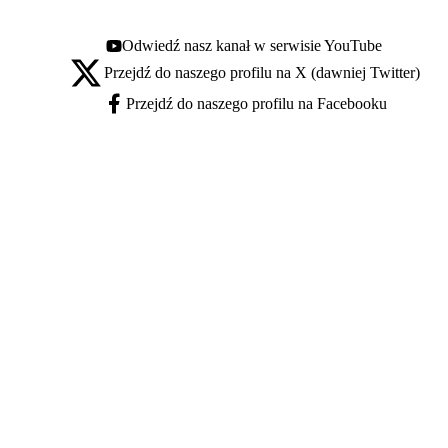
Odwiedź nasz kanał w serwisie YouTube
Youtube - otwiera się w nowej karcie
Przejdź do naszego profilu na X (dawniej Twitter)
X - otwiera się w nowej karcie
Przejdź do naszego profilu na Facebooku
Facebook - otwiera się w nowej karcie