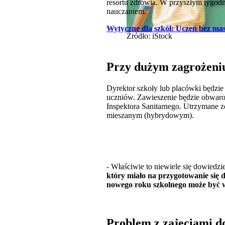
resortu zdrowia. W przyszłym tygodn
nauczaniem.
Wytyczne dla szkół: Uczeń bez ma
Źródło: iStock
Przy dużym zagrożeniu
Dyrektor szkoły lub placówki będzie
uczniów. Zawieszenie będzie obwar
Inspektora Sanitarnego. Utrzymane z
mieszanym (hybrydowym).
- Właściwie to niewiele się dowiedzi
który miało na przygotowanie się d
nowego roku szkolnego może być wo
Problem z zajęciami 