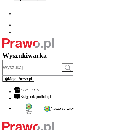
Wyszukiwarka
Szukaj
Moje Prawo.pl
- rejestracja i logowanie do serwisu
otwiera się w nowej karcie
Sklep LEX.pl
otwiera się w nowej karcie
Księgarnia profinfo.pl
Nasze serwisy