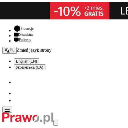
- otwiera się w nowej karcie
Promocje
Newsletter
Podcasty
Zmień język - bieżący:
Zmień język strony
PL
English (EN)
Українська (UA)