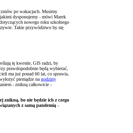
uczniów po wakacjach. Musimy
, jakimi dysponujemy - mówi Marek
h dotyczących nowego roku szkolnego
ektywie. Takie przywództwo by się
lają tę kwestie, GIS radzi, by
torzy prawdopodobnie będą wybierać,
ieli ma już ponad 60 lat, co sprawia,
e wyłożyć pieniądze na
godziny
daniem - znikną całkowicie -
 znikną, bo nie będzie ich z czego
związanych z samą pandemią
-