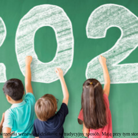
od września wznawiają działanie w tradycyjny sposób. Mają przy tym st