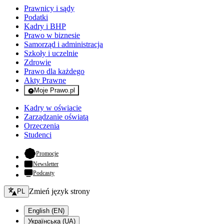
Prawnicy i sądy
Podatki
Kadry i BHP
Prawo w biznesie
Samorząd i administracja
Szkoły i uczelnie
Zdrowie
Prawo dla każdego
Akty Prawne
Moje Prawo.pl
- rejestracja i logowanie do serwisu
Kadry w oświacie
Zarządzanie oświatą
Orzeczenia
Studenci
- otwiera się w nowej karcie
Promocje
Newsletter
Podcasty
Zmień język - bieżący:
Zmień język strony
PL
English (EN)
Українська (UA)