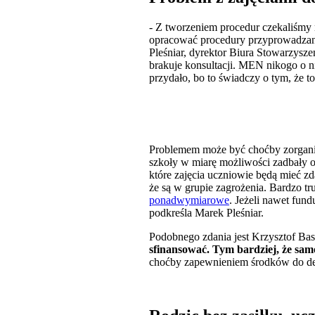
- Z tworzeniem procedur czekaliśm
opracować procedury przyprowadzani
Pleśniar, dyrektor Biura Stowarzysz
brakuje konsultacji. MEN nikogo o n
przydało, bo to świadczy o tym, że to
Problemem może być choćby zorganizo
szkoły w miarę możliwości zadbały o
które zajęcia uczniowie będą mieć zd
że są w grupie zagrożenia. Bardzo tr
ponadwymiarowe
. Jeżeli nawet fund
podkreśla Marek Pleśniar.
Podobnego zdania jest Krzysztof Bas
sfinansować. Tym bardziej, że sa
choćby zapewnieniem środków do de