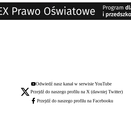
Odwiedź nasz kanał w serwisie YouTube
Youtube - otwiera się w nowej karcie
Przejdź do naszego profilu na X (dawniej Twitter)
X - otwiera się w nowej karcie
Przejdź do naszego profilu na Facebooku
Facebook - otwiera się w nowej karcie