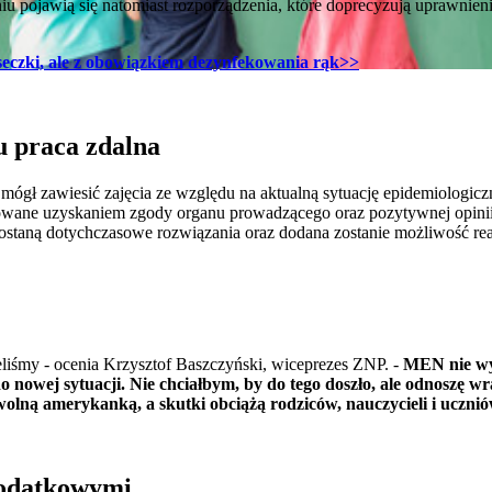
iu pojawią się natomiast rozporządzenia, które doprecyzują uprawnien
seczki, ale z obowiązkiem dezynfekowania rąk>>
 praca zdalna
 mógł zawiesić zajęcia ze względu na aktualną sytuację epidemiologic
owane uzyskaniem zgody organu prowadzącego oraz pozytywnej opi
ostaną dotychczasowe rozwiązania oraz dodana zostanie możliwość real
eliśmy - ocenia Krzysztof Baszczyński, wiceprezes ZNP. -
MEN nie wy
o nowej sytuacji. Nie chciałbym, by do tego doszło, ale odnoszę w
lną amerykanką, a skutki obciążą rodziców, nauczycieli i uczni
dodatkowymi