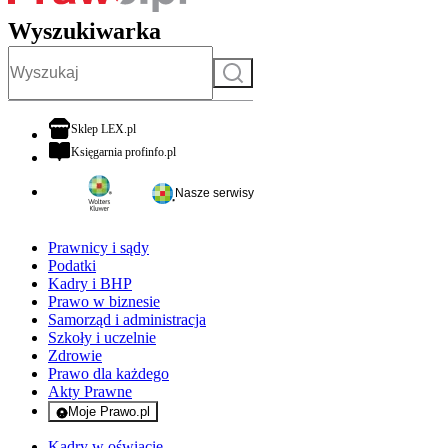
Wyszukiwarka
Szukaj
otwiera się w nowej karcie
Sklep LEX.pl
otwiera się w nowej karcie
Księgarnia profinfo.pl
Nasze serwisy
Prawnicy i sądy
Podatki
Kadry i BHP
Prawo w biznesie
Samorząd i administracja
Szkoły i uczelnie
Zdrowie
Prawo dla każdego
Akty Prawne
Moje Prawo.pl
- rejestracja i logowanie do serwisu
Kadry w oświacie