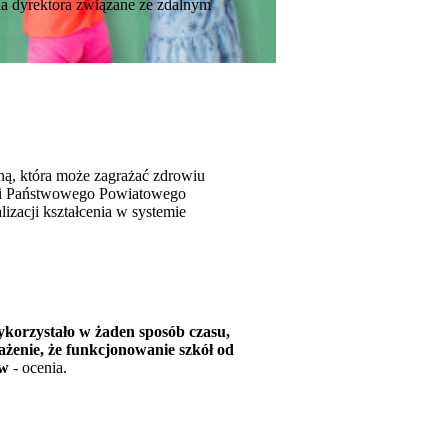
ia dyrektora związane ze zdalnym
zną, która może zagrażać zdrowiu
nii Państwowego Powiatowego
izacji kształcenia w systemie
korzystało w żaden sposób czasu,
rażenie, że funkcjonowanie szkół od
ów
- ocenia.