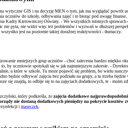
y na wytyczne GIS i na decyzję MEN o tym, jak ma wyglądać powrót 
a uczniów do szkoły, odbywania zajęć i to biorąc pod uwagę finanse
enia Kadry Kierowniczej Oświaty. - We wszystkich istotnych sprawac
ic nie pyta, nie widzi więc też problemów i wyzwań w dłuższej persp
 wszystko jest na poziomie takiej doraźnej reaktywności - tłumaczy.
wanie mniejszych grup uczniów - choć zalecenia bardzo miękko okreś
 to, by uczniowie spotykali się w jak najmniejszym zakresie. - Dyrek
alnie, a które w szkole. Tu może pojawić się problem, bo wielu nauczyc
udno będzie odbywać zajęcia bez podziału na grupy, a tu trzeba będzi
usze się znajdą, to odbije się to na zajęciach dodatkowych, te - moim z
zczyński, który podkreśla, że
zajęcia dodatkowe najprawdopodobniej
morządy nie dostaną dodatkowych pieniędzy na pokrycie kosztów 
zynfekcji i
maseczek
.