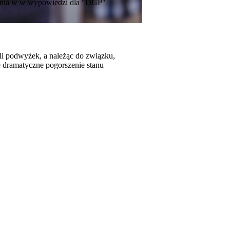
 ocenia w w wypowiedzi dla "DGP"
eli podwyżek, a należąc do związku,
je dramatyczne pogorszenie stanu