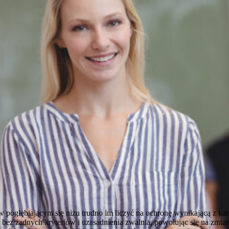
 pogłębiającym się niżu trudno im liczyć na ochronę wynikającą z kar
 bez żadnych kryteriów i uzasadnienia zwalnia, powołując się na zmian