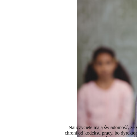
– Nauczyciele mają świadomość, że w
chroni od kodeksu pracy, bo dyrektor