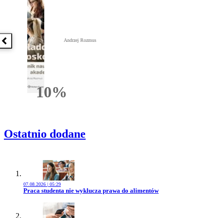
Andrzej Rozmus
Poprzednia książka
10%
Rabatu
Ostatnio dodane
07.08.2026 | 05:29
Przejdź do artykułu:
Praca studenta nie wyklucza prawa do alimentów