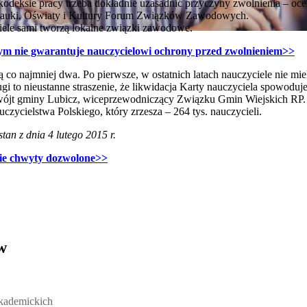
 w kodeksie pracy trzeba dokładnie uzasadnić przyczyny zwolnienia –
Nauki, Oświaty i Kultury Forum Związków Zawodowych.
ciele sami tworzą lokalne związki zawodowe.
 nie gwarantuje nauczycielowi ochrony przed zwolnieniem>>
 co najmniej dwa. Po pierwsze, w ostatnich latach nauczyciele nie mi
ugi to nieustanne straszenie, że likwidacja Karty nauczyciela spowodu
wójt gminy Lubicz, wiceprzewodniczący Związku Gmin Wiejskich RP.
ycielstwa Polskiego, który zrzesza – 264 tys. nauczycieli.
an z dnia 4 lutego 2015 r.
ie chwyty dozwolone>>
w
ickich, Andrzej Rozmus - otwiera się w nowym oknie
akademickich