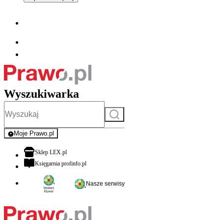
Wyszukiwarka
Szukaj
Moje Prawo.pl
- rejestracja i logowanie do serwisu
otwiera się w nowej karcie
Sklep LEX.pl
otwiera się w nowej karcie
Księgarnia profinfo.pl
Nasze serwisy