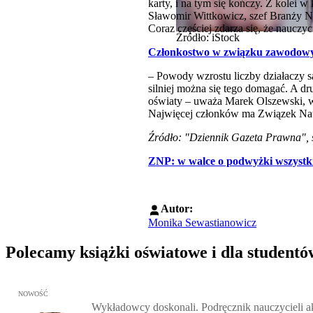
karty, i na tym się kończy. Z kolei
Sławomir Wittkowicz, szef Branży 
Coraz częściej zdarza się, że nauczy
Źródło: iStock
Członkostwo w związku zawodowym
– Powody wzrostu liczby działaczy są
silniej można się tego domagać. A dr
oświaty – uważa Marek Olszewski, 
Najwięcej członków ma Związek Naucz
Źródło: "Dziennik Gazeta Prawna", st
ZNP: w walce o podwyżki wszystk
Autor:
Monika Sewastianowicz
Polecamy książki oświatowe i dla studentó
Przejdź do: Wykładowcy doskonali. Podręcznik nauczycieli akadem
NOWOŚĆ
Wykładowcy doskonali. Podręcznik nauczycieli 