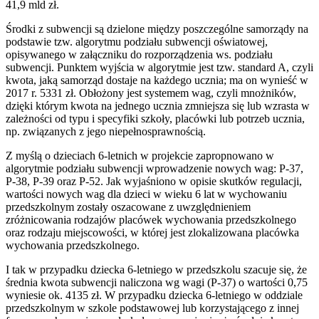
41,9 mld zł.
Środki z subwencji są dzielone między poszczególne samorządy na
podstawie tzw. algorytmu podziału subwencji oświatowej,
opisywanego w załączniku do rozporządzenia ws. podziału
subwencji. Punktem wyjścia w algorytmie jest tzw. standard A, czyli
kwota, jaką samorząd dostaje na każdego ucznia; ma on wynieść w
2017 r. 5331 zł. Obłożony jest systemem wag, czyli mnożników,
dzięki którym kwota na jednego ucznia zmniejsza się lub wzrasta w
zależności od typu i specyfiki szkoły, placówki lub potrzeb ucznia,
np. związanych z jego niepełnosprawnością.
Z myślą o dzieciach 6-letnich w projekcie zapropnowano w
algorytmie podziału subwencji wprowadzenie nowych wag: P-37,
P-38, P-39 oraz P-52. Jak wyjaśniono w opisie skutków regulacji,
wartości nowych wag dla dzieci w wieku 6 lat w wychowaniu
przedszkolnym zostały oszacowane z uwzględnieniem
zróżnicowania rodzajów placówek wychowania przedszkolnego
oraz rodzaju miejscowości, w której jest zlokalizowana placówka
wychowania przedszkolnego.
I tak w przypadku dziecka 6-letniego w przedszkolu szacuje się, że
średnia kwota subwencji naliczona wg wagi (P-37) o wartości 0,75
wyniesie ok. 4135 zł. W przypadku dziecka 6-letniego w oddziale
przedszkolnym w szkole podstawowej lub korzystającego z innej