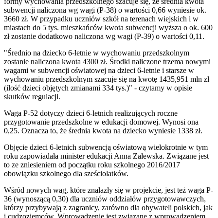
formy wychowania przedszkolnego szacuje się, że średnia kwota
subwencji naliczona wg wagi (P-38) o wartości 0,66 wyniesie ok.
3660 zł. W przypadku uczniów szkół na terenach wiejskich i w
miastach do 5 tys. mieszkańców kwota subwencji wyższa o ok. 600
zł zostanie dodatkowo naliczona wg wagi (P-39) o wartości 0,11.
"Średnio na dziecko 6-letnie w wychowaniu przedszkolnym
zostanie naliczona kwota 4300 zł. Środki naliczone trzema nowymi
wagami w subwencji oświatowej na dzieci 6-letnie i starsze w
wychowaniu przedszkolnym szacuje się na kwotę 1435,951 mln zł
(ilość dzieci objętych zmianami 334 tys.)" - czytamy w opisie
skutków regulacji.
Waga P-52 dotyczy dzieci 6-letnich realizujących roczne
przygotowanie przedszkolne w edukacji domowej. Wynosi ona
0,25. Oznacza to, że średnia kwota na dziecko wyniesie 1338 zł.
Objęcie dzieci 6-letnich subwencją oświatową wielokrotnie w tym
roku zapowiadała minister edukacji Anna Zalewska. Związane jest
to ze zniesieniem od początku roku szkolnego 2016/2017
obowiązku szkolnego dla sześciolatków.
Wśród nowych wag, które znalazły się w projekcie, jest też waga P-
36 (wynoszącą 0,30) dla uczniów oddziałów przygotowawczych,
którzy przybywają z zagranicy, zarówno dla obywateli polskich, jak
i cudzoziemców. Wprowadzenie jest związane z wprowadzeniem