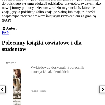
do polskiego systemu edukacji oddziałów przygotowawczych jako
nowej formy pomocy dzieciom z rodzin migranckich, które nie
znają języka polskiego (albo znają go słabo) lub mają trudności
adaptacyjne związane z wcześniejszym kształceniem za granicą.
(PAP)
Autor:
PAP
Polecamy książki oświatowe i dla
studentów
Przejdź do: Wykładowcy doskonali. Podręcznik nauczycieli akadem
NOWOŚĆ
Wykładowcy doskonali. Podręcznik
nauczycieli akademickich
Poprzednia książka
N
Andrzej Rozmus