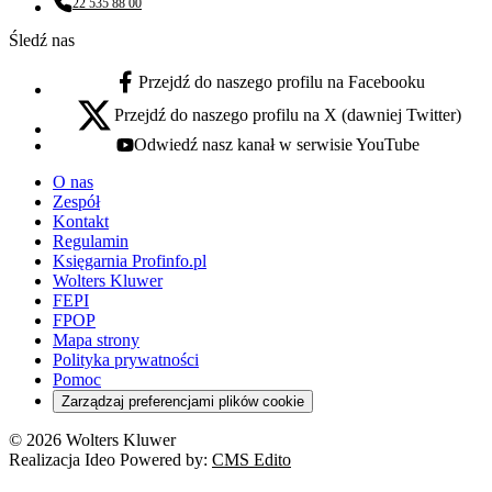
22 535 88 00
Numer telefonu:
Śledź nas
Przejdź do naszego profilu na Facebooku
facebook - otwiera się w nowej karcie
Przejdź do naszego profilu na X (dawniej Twitter)
x - otwiera się w nowej karcie
Odwiedź nasz kanał w serwisie YouTube
youtube - otwiera się w nowej karcie
O nas
Zespół
Kontakt
Regulamin
Księgarnia Profinfo.pl
Wolters Kluwer
FEPI
FPOP
Mapa strony
Polityka prywatności
Pomoc
Zarządzaj preferencjami plików cookie
© 2026 Wolters Kluwer
Realizacja Ideo Powered by:
CMS Edito