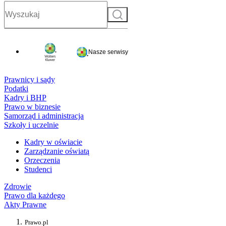
Szukaj
Nasze serwisy
Prawnicy i sądy
Podatki
Kadry i BHP
Prawo w biznesie
Samorząd i administracja
Szkoły i uczelnie
Kadry w oświacie
Zarządzanie oświatą
Orzeczenia
Studenci
Zdrowie
Prawo dla każdego
Akty Prawne
Prawo.pl