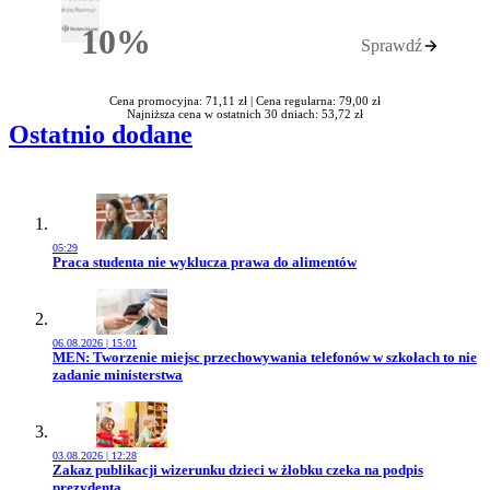
10%
Sprawdź
Rabatu
Cena promocyjna: 71,11 zł |
Cena regularna: 79,00 zł
Najniższa cena w ostatnich 30 dniach: 53,72 zł
Ostatnio dodane
05:29
Przejdź do artykułu:
Praca studenta nie wyklucza prawa do alimentów
06.08.2026 | 15:01
Przejdź do artykułu:
MEN: Tworzenie miejsc przechowywania telefonów w szkołach to nie
zadanie ministerstwa
03.08.2026 | 12:28
Przejdź do artykułu:
Zakaz publikacji wizerunku dzieci w żłobku czeka na podpis
prezydenta