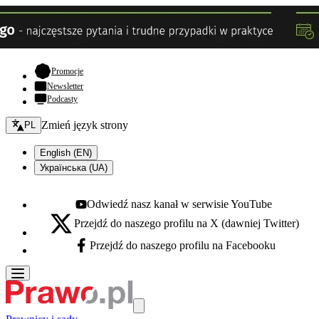
- otwiera się w nowej karcie
Promocje
Newsletter
Podcasty
Zmień język - bieżący:
Zmień język strony
PL
English (EN)
Українська (UA)
Odwiedź nasz kanał w serwisie YouTube
Youtube - otwiera się w nowej karcie
Przejdź do naszego profilu na X (dawniej Twitter)
X - otwiera się w nowej karcie
Przejdź do naszego profilu na Facebooku
Facebook - otwiera się w nowej karcie