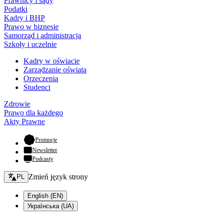
Prawnicy i sądy
Podatki
Kadry i BHP
Prawo w biznesie
Samorząd i administracja
Szkoły i uczelnie
Kadry w oświacie
Zarządzanie oświatą
Orzeczenia
Studenci
Zdrowie
Prawo dla każdego
Akty Prawne
- otwiera się w nowej karcie
Promocje
Newsletter
Podcasty
Zmień język - bieżący:
Zmień język strony
PL
English (EN)
Українська (UA)