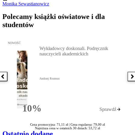
Monika Sewastianowicz
Polecamy książki oświatowe i dla
studentów
Przejdź do: Wykładowcy doskonali. Podręcznik nauczycieli akadem
NOWOŚĆ
Wykładowcy doskonali. Podręcznik
nauczycieli akademickich
Poprzednia książka
N
Andrzej Rozmus
10%
Sprawdź
Rabatu
Cena promocyjna: 71,11 zł |
Cena regularna: 79,00 zł
Najniższa cena w ostatnich 30 dniach: 53,72 zł
Ostatnio dodane