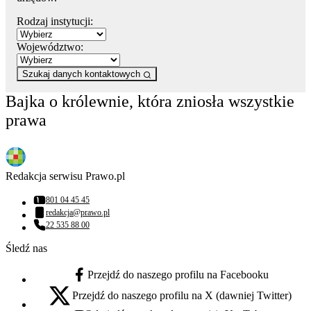
Rodzaj instytucji:
Województwo:
Szukaj danych kontaktowych
Bajka o królewnie, która zniosła wszystkie
prawa
Redakcja serwisu Prawo.pl
801 04 45 45
Numer telefonu:
redakcja@prawo.pl
Adres email:
22 535 88 00
Numer telefonu:
Śledź nas
Przejdź do naszego profilu na Facebooku
facebook - otwiera się w nowej karcie
Przejdź do naszego profilu na X (dawniej Twitter)
x - otwiera się w nowej karcie