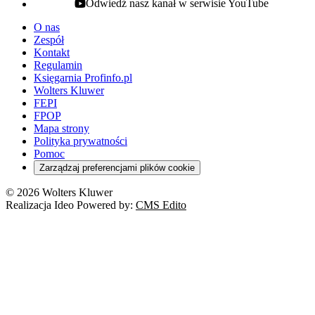
Odwiedź nasz kanał w serwisie YouTube
youtube - otwiera się w nowej karcie
O nas
Zespół
Kontakt
Regulamin
Księgarnia Profinfo.pl
Wolters Kluwer
FEPI
FPOP
Mapa strony
Polityka prywatności
Pomoc
Zarządzaj preferencjami plików cookie
© 2026 Wolters Kluwer
Realizacja Ideo Powered by:
CMS Edito