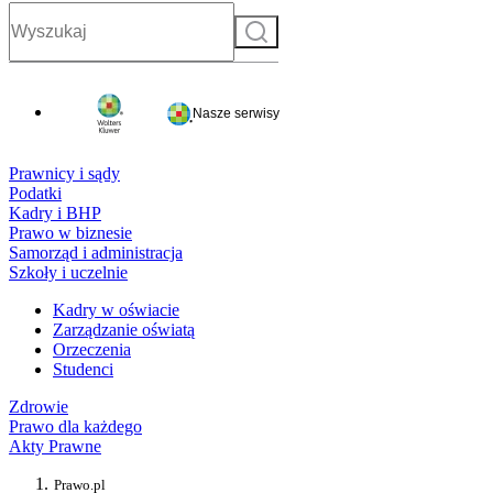
Szukaj
Nasze serwisy
Prawnicy i sądy
Podatki
Kadry i BHP
Prawo w biznesie
Samorząd i administracja
Szkoły i uczelnie
Kadry w oświacie
Zarządzanie oświatą
Orzeczenia
Studenci
Zdrowie
Prawo dla każdego
Akty Prawne
Prawo.pl