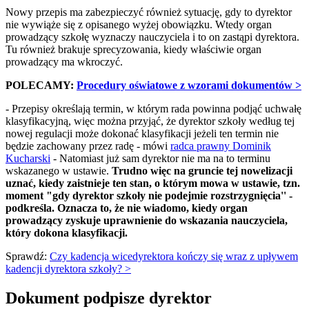
Nowy przepis ma zabezpieczyć również sytuację, gdy to dyrektor
nie wywiąże się z opisanego wyżej obowiązku. Wtedy organ
prowadzący szkołę wyznaczy nauczyciela i to on zastąpi dyrektora.
Tu również brakuje sprecyzowania, kiedy właściwie organ
prowadzący ma wkroczyć.
POLECAMY:
Procedury oświatowe z wzorami dokumentów >
- Przepisy określają termin, w którym rada powinna podjąć uchwałę
klasyfikacyjną, więc można przyjąć, że dyrektor szkoły według tej
nowej regulacji może dokonać klasyfikacji jeżeli ten termin nie
będzie zachowany przez radę - mówi
radca prawny Dominik
Kucharski
- Natomiast już sam dyrektor nie ma na to terminu
wskazanego w ustawie.
Trudno więc na gruncie tej nowelizacji
uznać, kiedy zaistnieje ten stan, o którym mowa w ustawie, tzn.
moment "gdy dyrektor szkoły nie podejmie rozstrzygnięcia'' -
podkreśla. Oznacza to, że nie wiadomo, kiedy organ
prowadzący zyskuje uprawnienie do wskazania nauczyciela,
który dokona klasyfikacji.
Sprawdź:
Czy kadencja wicedyrektora kończy się wraz z upływem
kadencji dyrektora szkoły? >
Dokument podpisze dyrektor