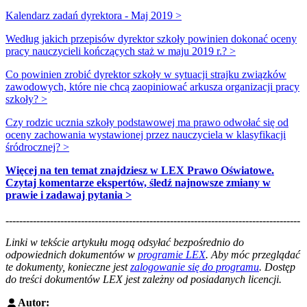
Kalendarz zadań dyrektora - Maj 2019 >
Według jakich przepisów dyrektor szkoły powinien dokonać oceny
pracy nauczycieli kończących staż w maju 2019 r.? >
Co powinien zrobić dyrektor szkoły w sytuacji strajku związków
zawodowych, które nie chcą zaopiniować arkusza organizacji pracy
szkoły? >
Czy rodzic ucznia szkoły podstawowej ma prawo odwołać się od
oceny zachowania wystawionej przez nauczyciela w klasyfikacji
śródrocznej? >
Więcej na ten temat znajdziesz w LEX Prawo Oświatowe.
Czytaj komentarze ekspertów, śledź najnowsze zmiany w
prawie i zadawaj pytania >
--------------------------------------------------------------------------------------
--------------------------------------------------------
Linki w tekście artykułu mogą odsyłać bezpośrednio do
odpowiednich dokumentów w
programie LEX
. Aby móc przeglądać
te dokumenty, konieczne jest
zalogowanie się do programu
. Dostęp
do treści dokumentów LEX jest zależny od posiadanych licencji.
Autor: