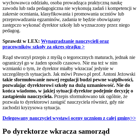
wychowawca oddziału, osoba prowadząca praktyczną naukę
zawodu lub rada pedagogiczna nie wykonują zadań i kompetencji w
zakresie oceniania, klasyfikowania i promowania uczniów lub
przeprowadzania egzaminów, zadania te będzie obowiązany
zastępczo wykonać dyrektor szkoły lub wyznaczony przez niego
pedagog.
Sprawdź w LEX:
Wynagradzanie nauczycieli oraz
pracowników szkoły za okres strajku >
Rząd stworzył przepis z myślą o tegorocznych maturach, jednak nie
ograniczył go w żaden sposób czasowo. Nie ma też w nim
wzmianki o tym, że dyrektor miałby wkraczać jedynie w
szczególnych sytuacjach. Jak mówi Prawo.pl prof. Antoni Jeżowski
takie sformułowanie nowej regulacji budzi pewne wątpliwości,
pozwalając dyrektorowi szkoły na dużą uznaniowość. Nie do
końca wiadomo, w jakiej sytuacji dyrektor podejmie decyzję o
zastąpieniu nauczyciela.
Przepis sformułowano tak ogólnie, że
pozwala to dyrektorowi zastąpić nauczyciela również, gdy nie
zachodzi kryzysowa sytuacja.
Delegowany nauczyciel wystawi oceny uczniom z całej gminy
>>
Po dyrektorze wkracza samorząd