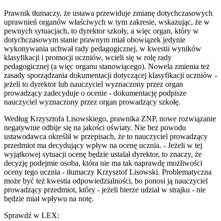
Prawnik tłumaczy, że ustawa przewiduje zmianę dotychczasowych
uprawnień organów właściwych w tym zakresie, wskazując, że w
pewnych sytuacjach, to dyrektor szkoły, a więc organ, który w
dotychczasowym stanie prawnym miał obowiązek jedynie
wykonywania uchwał rady pedagogicznej, w kwestii wyników
klasyfikacji i promocji uczniów, wcieli się w rolę rady
pedagogicznej (a więc organu stanowiącego). Nowela zmienia też
zasady sporządzania dokumentacji dotyczącej klasyfikacji uczniów -
jeżeli to dyrektor lub nauczyciel wyznaczony przez organ
prowadzący zadecyduje o ocenie - dokumentację podpisze
nauczyciel wyznaczony przez organ prowadzący szkołę.
Według Krzysztofa Lisowskiego, prawnika ZNP, nowe rozwiązanie
negatywnie odbije się na jakości oświaty. Nie bez powodu
ustawodawca określił w przepisach, że to nauczyciel prowadzący
przedmiot ma decydujący wpływ na ocenę ucznia. - Jeżeli w tej
wyjątkowej sytuacji ocenę będzie ustalał dyrektor, to znaczy, że
decyzję podejmie osoba, która nie ma tak naprawdę możliwości
oceny tego ucznia - tłumaczy Krzysztof Lisowski. Problematyczna
może być też kwestia odpowiedzialności, bo ponosi ją nauczyciel
prowadzący przedmiot, który - jeżeli bierze udział w strajku - nie
będzie miał wpływu na notę.
Sprawdź w LEX: