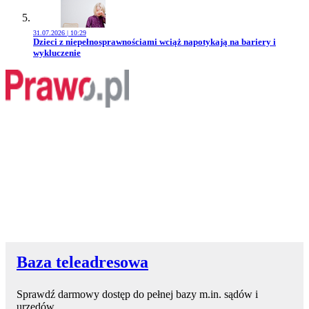
31.07.2026 | 10:29
Przejdź do artykułu:
Dzieci z niepełnosprawnościami wciąż napotykają na bariery i
wykluczenie
Baza teleadresowa
Sprawdź darmowy dostęp do pełnej bazy m.in. sądów i
urzędów.