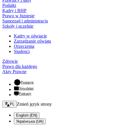
Prawnicy i sądy
Podatki
Kadry i BHP
Prawo w biznesie
Samorząd i administracja
Szkoły i uczelnie
Kadry w oświacie
Zarządzanie oświatą
Orzeczenia
Studenci
Zdrowie
Prawo dla każdego
Akty Prawne
- otwiera się w nowej karcie
Promocje
Newsletter
Podcasty
Zmień język - bieżący:
Zmień język strony
PL
English (EN)
Українська (UA)