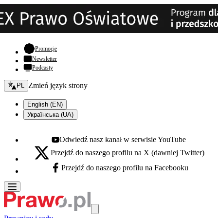
- otwiera się w nowej karcie
Promocje
Newsletter
Podcasty
Zmień język - bieżący:
Zmień język strony
PL
English (EN)
Українська (UA)
Odwiedź nasz kanał w serwisie YouTube
Youtube - otwiera się w nowej karcie
Przejdź do naszego profilu na X (dawniej Twitter)
X - otwiera się w nowej karcie
Przejdź do naszego profilu na Facebooku
Facebook - otwiera się w nowej karcie