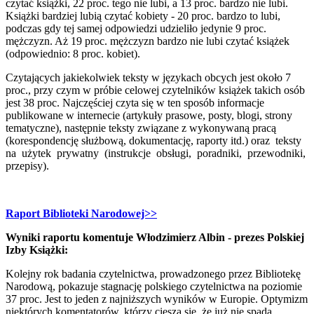
czytać książki, 22 proc. tego nie lubi, a 13 proc. bardzo nie lubi.
Książki bardziej lubią czytać kobiety - 20 proc. bardzo to lubi,
podczas gdy tej samej odpowiedzi udzieliło jedynie 9 proc.
mężczyzn. Aż 19 proc. mężczyzn bardzo nie lubi czytać książek
(odpowiednio: 8 proc. kobiet).
Czytających jakiekolwiek teksty w językach obcych jest około 7
proc., przy czym w próbie celowej czytelników książek takich osób
jest 38 proc. Najczęściej czyta się w ten sposób informacje
publikowane w internecie (artykuły prasowe, posty, blogi, strony
tematyczne), następnie teksty związane z wykonywaną pracą
(korespondencję służbową, dokumentację, raporty itd.) oraz teksty
na użytek prywatny (instrukcje obsługi, poradniki, przewodniki,
przepisy).
Raport Biblioteki Narodowej>>
Wyniki raportu komentuje Włodzimierz Albin - prezes Polskiej
Izby Książki:
Kolejny rok badania czytelnictwa, prowadzonego przez Bibliotekę
Narodową, pokazuje stagnację polskiego czytelnictwa na poziomie
37 proc. Jest to jeden z najniższych wyników w Europie. Optymizm
niektórych komentatorów, którzy cieszą się, że już nie spada,