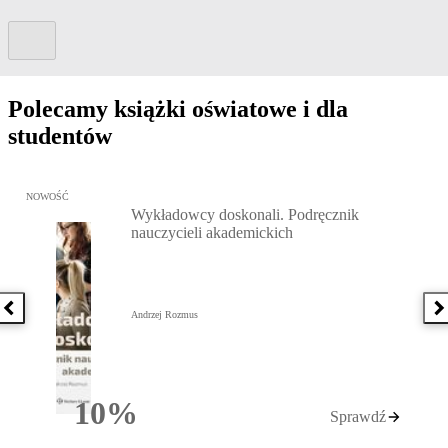
Kolejny slide
Polecamy książki oświatowe i dla
studentów
Przejdź do: Wykładowcy doskonali. Podręcznik nauczycieli akadem
NOWOŚĆ
Wykładowcy doskonali. Podręcznik
nauczycieli akademickich
Poprzednia książka
N
Andrzej Rozmus
10%
Sprawdź
Rabatu