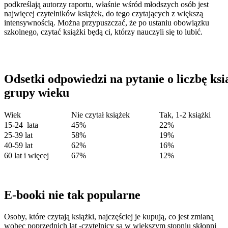
podkreślają autorzy raportu, właśnie wśród młodszych osób jest
najwięcej czytelników książek, do tego czytających z większą
intensywnością. Można przypuszczać, że po ustaniu obowiązku
szkolnego, czytać książki będą ci, którzy nauczyli się to lubić.
Odsetki odpowiedzi na pytanie o liczbę ksi
grupy wieku
Wiek
Nie czytał książek
Tak, 1-2 książki
15-24
lata
45%
22%
25-39 lat
58%
19%
40-59 lat
62%
16%
60 lat i więcej
67%
12%
E-booki nie tak popularne
Osoby, które czytają książki, najczęściej je kupują, co jest zmianą
wobec poprzednich lat -czytelnicy są w większym stopniu skłonni