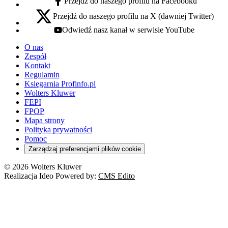
Przejdź do naszego profilu na Facebooku
facebook - otwiera się w nowej karcie
Przejdź do naszego profilu na X (dawniej Twitter)
x - otwiera się w nowej karcie
Odwiedź nasz kanał w serwisie YouTube
youtube - otwiera się w nowej karcie
O nas
Zespół
Kontakt
Regulamin
Księgarnia Profinfo.pl
Wolters Kluwer
FEPI
FPOP
Mapa strony
Polityka prywatności
Pomoc
Zarządzaj preferencjami plików cookie
© 2026 Wolters Kluwer
Realizacja Ideo Powered by:
CMS Edito