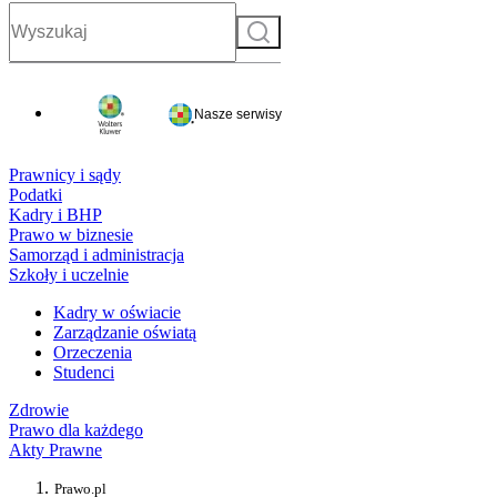
Szukaj
Nasze serwisy
Prawnicy i sądy
Podatki
Kadry i BHP
Prawo w biznesie
Samorząd i administracja
Szkoły i uczelnie
Kadry w oświacie
Zarządzanie oświatą
Orzeczenia
Studenci
Zdrowie
Prawo dla każdego
Akty Prawne
Prawo.pl