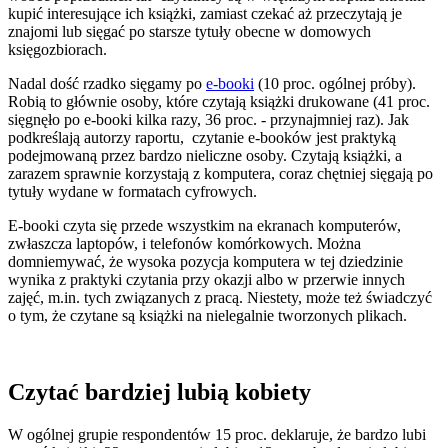
kupić interesujące ich książki, zamiast czekać aż przeczytają je
znajomi lub sięgać po starsze tytuły obecne w domowych
księgozbiorach.
Nadal dość rzadko sięgamy po
e-booki
(10 proc. ogólnej próby).
Robią to głównie osoby, które czytają książki drukowane (41 proc.
sięgnęło po e-booki kilka razy, 36 proc. - przynajmniej raz). Jak
podkreślają autorzy raportu, czytanie e-booków jest praktyką
podejmowaną przez bardzo nieliczne osoby. Czytają książki, a
zarazem sprawnie korzystają z komputera, coraz chętniej sięgają po
tytuły wydane w formatach cyfrowych.
E-booki czyta się przede wszystkim na ekranach komputerów,
zwłaszcza laptopów, i telefonów komórkowych. Można
domniemywać, że wysoka pozycja komputera w tej dziedzinie
wynika z praktyki czytania przy okazji albo w przerwie innych
zajęć, m.in. tych związanych z pracą. Niestety, może też świadczyć
o tym, że czytane są książki na nielegalnie tworzonych plikach.
Czytać bardziej lubią kobiety
W ogólnej grupie respondentów 15 proc. deklaruje, że bardzo lubi