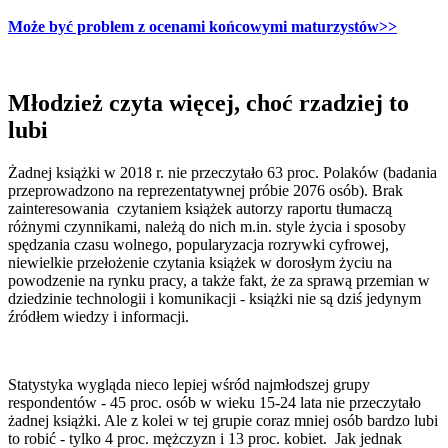
Może być problem z ocenami końcowymi maturzystów>>
Młodzież czyta więcej, choć rzadziej to
lubi
Żadnej książki w 2018 r. nie przeczytało 63 proc. Polaków (badania
przeprowadzono na reprezentatywnej próbie 2076 osób). Brak
zainteresowania czytaniem książek autorzy raportu tłumaczą
różnymi czynnikami, należą do nich m.in. style życia i sposoby
spędzania czasu wolnego, popularyzacja rozrywki cyfrowej,
niewielkie przełożenie czytania książek w dorosłym życiu na
powodzenie na rynku pracy, a także fakt, że za sprawą przemian w
dziedzinie technologii i komunikacji - książki nie są dziś jedynym
źródłem wiedzy i informacji.
Statystyka wygląda nieco lepiej wśród najmłodszej grupy
respondentów - 45 proc. osób w wieku 15-24 lata nie przeczytało
żadnej książki. Ale z kolei w tej grupie coraz mniej osób bardzo lubi
to robić - tylko 4 proc. mężczyzn i 13 proc. kobiet. Jak jednak