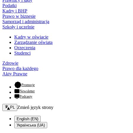
Prawnicy i sądy
Podatki
Kadry i BHP
Prawo w biznesie
Samorząd i administracja
Szkoły i uczelnie
Kadry w oświacie
Zarządzanie oświatą
Orzeczenia
Studenci
Zdrowie
Prawo dla każdego
Akty Prawne
- otwiera się w nowej karcie
Promocje
Newsletter
Podcasty
Zmień język - bieżący:
Zmień język strony
PL
English (EN)
Українська (UA)