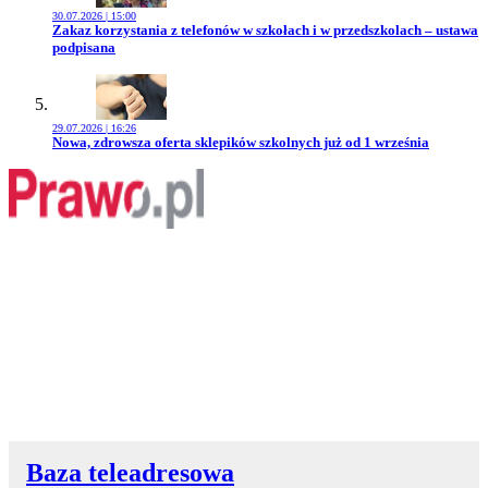
30.07.2026 | 15:00
Przejdź do artykułu:
Zakaz korzystania z telefonów w szkołach i w przedszkolach – ustawa
podpisana
29.07.2026 | 16:26
Przejdź do artykułu:
Nowa, zdrowsza oferta sklepików szkolnych już od 1 września
Baza teleadresowa