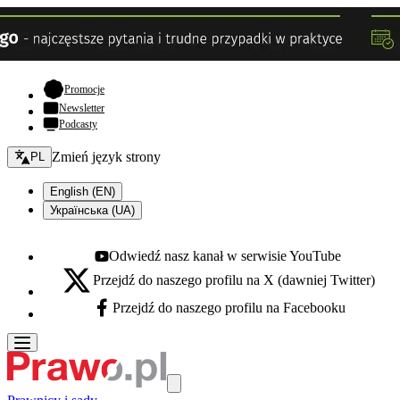
- otwiera się w nowej karcie
Promocje
Newsletter
Podcasty
Zmień język - bieżący:
Zmień język strony
PL
English (EN)
Українська (UA)
Odwiedź nasz kanał w serwisie YouTube
Youtube - otwiera się w nowej karcie
Przejdź do naszego profilu na X (dawniej Twitter)
X - otwiera się w nowej karcie
Przejdź do naszego profilu na Facebooku
Facebook - otwiera się w nowej karcie