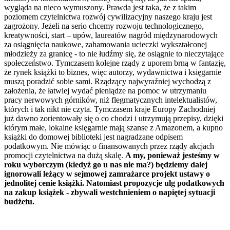
wygląda na nieco wymuszony. Prawda jest taka, że z takim
poziomem czytelnictwa rozwój cywilizacyjny naszego kraju jest
zagrożony. Jeżeli na serio chcemy rozwoju technologicznego,
kreatywności, start – upów, laureatów nagród międzynarodowych
za osiągnięcia naukowe, zahamowania ucieczki wykształconej
młodzieży za granicę - to nie łudźmy się, że osiągnie to nieczytające
społeczeństwo. Tymczasem kolejne rządy z uporem brną w fantazję,
że rynek książki to biznes, więc autorzy, wydawnictwa i księgarnie
muszą poradzić sobie sami. Rządzący najwyraźniej wychodzą z
założenia, że łatwiej wydać pieniądze na pomoc w utrzymaniu
pracy nerwowych górników, niż flegmatycznych intelektualistów,
których i tak nikt nie czyta. Tymczasem kraje Europy Zachodniej
już dawno zorientowały się o co chodzi i utrzymują przepisy, dzięki
którym małe, lokalne księgarnie mają szanse z Amazonem, a kupno
książki do domowej biblioteki jest nagradzane odpisem
podatkowym. Nie mówiąc o finansowanych przez rządy akcjach
promocji czytelnictwa na dużą skalę.
A my, ponieważ jesteśmy w
roku wyborczym (kiedyż go u nas nie ma?) będziemy dalej
ignorowali leżący w sejmowej zamrażarce projekt ustawy o
jednolitej cenie książki. Natomiast propozycje ulg podatkowych
na zakup książek - zbywali westchnieniem o napiętej sytuacji
budżetu.