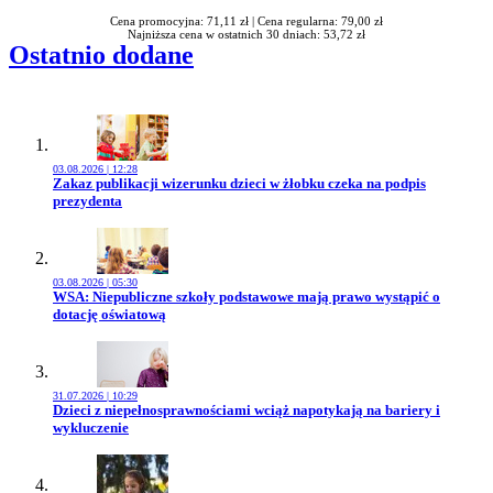
Cena promocyjna: 71,11 zł |
Cena regularna: 79,00 zł
Najniższa cena w ostatnich 30 dniach: 53,72 zł
Ostatnio dodane
03.08.2026 | 12:28
Przejdź do artykułu:
Zakaz publikacji wizerunku dzieci w żłobku czeka na podpis
prezydenta
03.08.2026 | 05:30
Przejdź do artykułu:
WSA: Niepubliczne szkoły podstawowe mają prawo wystąpić o
dotację oświatową
31.07.2026 | 10:29
Przejdź do artykułu:
Dzieci z niepełnosprawnościami wciąż napotykają na bariery i
wykluczenie