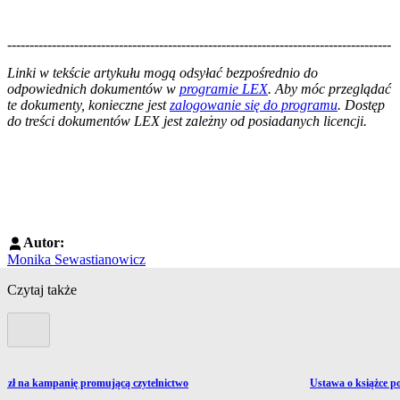
--------------------------------------------------------------------------------------
--------------------------------------------------------
Linki w tekście artykułu mogą odsyłać bezpośrednio do
odpowiednich dokumentów w
programie LEX
. Aby móc przeglądać
te dokumenty, konieczne jest
zalogowanie się do programu
. Dostęp
do treści dokumentów LEX jest zależny od posiadanych licencji.
Autor:
Monika Sewastianowicz
Czytaj także
Poprzedni slide
Przejdź do artykułu
n zł na kampanię promującą czytelnictwo
Ustawa o książce p