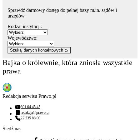
Sprawdź darmowy dostęp do pełnej bazy m.in. sądów i
urzędów.
Rodzaj instytucji:
Województwo:
Szukaj danych kontaktowych
Bajka o królewnie, która zniosła wszystkie
prawa
Redakcja serwisu Prawo.pl
801 04 45 45
Numer telefonu:
redakcja@prawo.pl
Adres email:
22 535 88 00
Numer telefonu:
Śledź nas