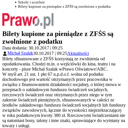
Szkoły i uczelnie
Bilety kupione za pieniądze z ZFŚS są zwolnione z podatku
Bilety kupione za pieniądze z ZFŚS są
zwolnione z podatku
Data dodania: 30.10.2017 | 09:25
Michał Szalak
30.10.2017 | 09:25
Aktualności
Bilety sfinansowane z ZFŚS korzystają ze zwolnienia od
opodatkowania. Chodzi m.in. o wejściówki do kina, teatru i na
koncerty - pisze Michał Szalak wPrawo Oświatowe/ABC.
W myśl art. 21 ust. 1 pkt 67 u.p.d.o.f. wolna od podatku
dochodowego jest wartość otrzymanych przez pracownika w
związku z finansowaniem działalności socjalnej, o której mowa w
przepisach o zakładowym funduszu świadczeń socjalnych,
rzeczowych świadczeń oraz otrzymanych przez niego w tym
zakresie świadczeń pieniężnych, sfinansowanych w całości ze
środków zakładowego funduszu świadczeń socjalnych lub funduszy
związków zawodowych, łącznie do wysokości nieprzekraczającej
w roku podatkowym kwoty 380 zł. Rzeczowymi świadczeniami nie
są natomiast bony, talony i inne znaki, uprawniające do wymiany na
towary i usługi.