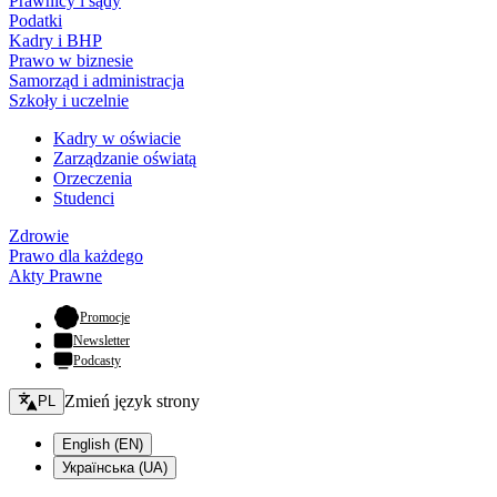
Prawnicy i sądy
Podatki
Kadry i BHP
Prawo w biznesie
Samorząd i administracja
Szkoły i uczelnie
Kadry w oświacie
Zarządzanie oświatą
Orzeczenia
Studenci
Zdrowie
Prawo dla każdego
Akty Prawne
- otwiera się w nowej karcie
Promocje
Newsletter
Podcasty
Zmień język - bieżący:
Zmień język strony
PL
English (EN)
Українська (UA)