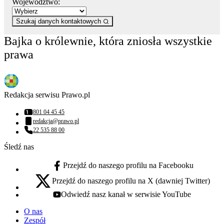
Województwo:
Szukaj danych kontaktowych
Bajka o królewnie, która zniosła wszystkie
prawa
Redakcja serwisu Prawo.pl
801 04 45 45
Numer telefonu:
redakcja@prawo.pl
Adres email:
22 535 88 00
Numer telefonu:
Śledź nas
Przejdź do naszego profilu na Facebooku
facebook - otwiera się w nowej karcie
Przejdź do naszego profilu na X (dawniej Twitter)
x - otwiera się w nowej karcie
Odwiedź nasz kanał w serwisie YouTube
youtube - otwiera się w nowej karcie
O nas
Zespół