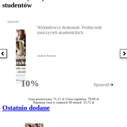
studentów
Przejdź do: Wykładowcy doskonali. Podręcznik nauczycieli akadem
NOWOŚĆ
Wykładowcy doskonali. Podręcznik
nauczycieli akademickich
Poprzednia książka
N
Andrzej Rozmus
10%
Sprawdź
Rabatu
Cena promocyjna: 71,11 zł |
Cena regularna: 79,00 zł
Najniższa cena w ostatnich 30 dniach: 53,72 zł
Ostatnio dodane