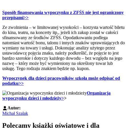
Sposób finansowania wypoczynku z ZFŚS nie jest ograniczony
przepisami>>
Ze zwolnienia – w limitowanej wysokości – korzysta wartość biletu
do kina, teatru, na koncerty itp., jeżeli ich zakup został w całości
sfinansowany ze środków ZFŚS. Opodatkowaniu podlega
natomiast wartość bonu, talonu i innych znaków uprawniających do
wymiany na towary i usługi. Dokonując analizy użytego przez
ustawodawcę pojęcia znaku, należy podkreślić, że pojęcie to jest
bardzo szerokie i dotyczy każdego dowodu – bez względu na jego
nazwę – który może być wymieniony na określony towar lub
usługę. Tego rodzaju znakiem będzie np. kupon.
Wypoczynek dla dzieci pracowników szkoła może odpisać od
podatku>>
Organizacja
wypoczynku dzieci i młodzieży>
>
Autor:
Michał Szalak
Polecamy książki oświatowe i dla