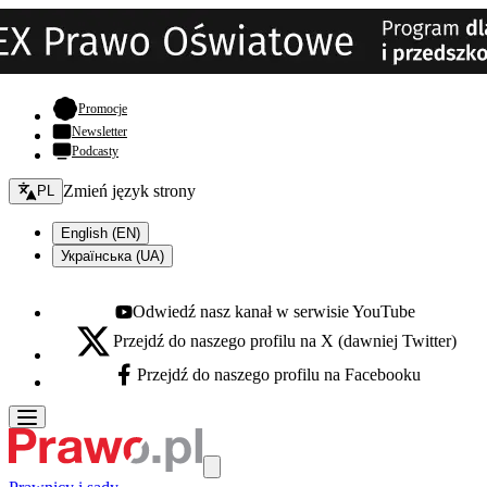
- otwiera się w nowej karcie
Promocje
Newsletter
Podcasty
Zmień język - bieżący:
Zmień język strony
PL
English (EN)
Українська (UA)
Odwiedź nasz kanał w serwisie YouTube
Youtube - otwiera się w nowej karcie
Przejdź do naszego profilu na X (dawniej Twitter)
X - otwiera się w nowej karcie
Przejdź do naszego profilu na Facebooku
Facebook - otwiera się w nowej karcie