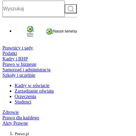
Szukaj
Nasze serwisy
Prawnicy i sądy
Podatki
Kadry i BHP
Prawo w biznesie
Samorząd i administracja
Szkoły i uczelnie
Kadry w oświacie
Zarządzanie oświatą
Orzeczenia
Studenci
Zdrowie
Prawo dla każdego
Akty Prawne
Prawo.pl