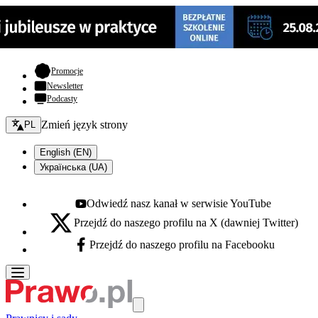
- otwiera się w nowej karcie
Promocje
Newsletter
Podcasty
Zmień język - bieżący:
Zmień język strony
PL
English (EN)
Українська (UA)
Odwiedź nasz kanał w serwisie YouTube
Youtube - otwiera się w nowej karcie
Przejdź do naszego profilu na X (dawniej Twitter)
X - otwiera się w nowej karcie
Przejdź do naszego profilu na Facebooku
Facebook - otwiera się w nowej karcie