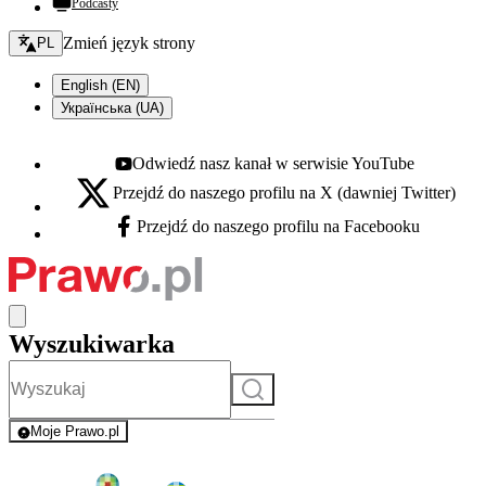
Podcasty
Zmień język - bieżący:
Zmień język strony
PL
English (EN)
Українська (UA)
Odwiedź nasz kanał w serwisie YouTube
Youtube - otwiera się w nowej karcie
Przejdź do naszego profilu na X (dawniej Twitter)
X - otwiera się w nowej karcie
Przejdź do naszego profilu na Facebooku
Facebook - otwiera się w nowej karcie
Wyszukiwarka
Szukaj
Moje Prawo.pl
- rejestracja i logowanie do serwisu