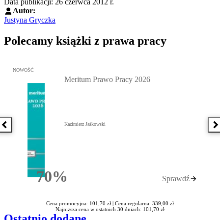
Data publikacji: 26 czerwca 2012 r.
Autor:
Justyna Gryczka
Polecamy książki z prawa pracy
Przejdź do: Meritum Prawo Pracy 2026, Kazimierz Jaśkowski - otw
NOWOŚĆ
Meritum Prawo Pracy 2026
Kazimierz Jaśkowski
Poprzednia książka
N
70%
Sprawdź
Rabatu
Cena promocyjna: 101,70 zł |
Cena regularna: 339,00 zł
Najniższa cena w ostatnich 30 dniach: 101,70 zł
Ostatnio dodane