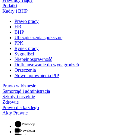
Prawnicy i sądy
Podatki
Kadry i BHP
Prawo pracy
HR
BHP
Ubezpieczenia społeczne
PPK
Rynek pracy
Sygnaliści
Niepełnosprawność
Dofinansowanie do wynagrodzeń
Orzeczenia
Nowe uprawnienia PIP
Prawo w biznesie
Samorząd i administracja
Szkoły i uczelnie
Zdrowie
Prawo dla każdego
Akty Prawne
- otwiera się w nowej karcie
Promocje
Newsletter