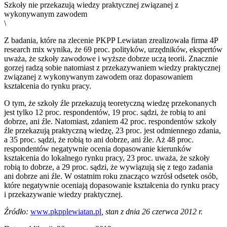
Szkoły nie przekazują wiedzy praktycznej związanej z
wykonywanym zawodem
\
Z badania, które na zlecenie PKPP Lewiatan zrealizowała firma 4P
research mix wynika, że 69 proc. polityków, urzędników, ekspertów
uważa, że szkoły zawodowe i wyższe dobrze uczą teorii. Znacznie
gorzej radzą sobie natomiast z przekazywaniem wiedzy praktycznej
związanej z wykonywanym zawodem oraz dopasowaniem
kształcenia do rynku pracy.
O tym, że szkoły źle przekazują teoretyczną wiedzę przekonanych
jest tylko 12 proc. respondentów, 19 proc. sądzi, że robią to ani
dobrze, ani źle. Natomiast, zdaniem 42 proc. respondentów szkoły
źle przekazują praktyczną wiedzę, 23 proc. jest odmiennego zdania,
a 35 proc. sądzi, że robią to ani dobrze, ani źle. Aż 48 proc.
respondentów negatywnie ocenia dopasowanie kierunków
kształcenia do lokalnego rynku pracy, 23 proc. uważa, że szkoły
robią to dobrze, a 29 proc. sądzi, że wywiązują się z tego zadania
ani dobrze ani źle. W ostatnim roku znacząco wzrósł odsetek osób,
które negatywnie oceniają dopasowanie kształcenia do rynku pracy
i przekazywanie wiedzy praktycznej.
Źródło:
www.pkpplewiatan.pl
, stan z dnia 26 czerwca 2012 r.