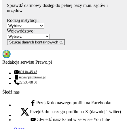
Sprawdź darmowy dostęp do pełnej bazy m.in. sądów i
urzędów.
Rodzaj instytucji:
Województwo:
Szukaj danych kontaktowych
Redakcja serwisu Prawo.pl
801 04 45 45
Numer telefonu:
redakcja@prawo.pl
Adres email:
22 535 88 00
Numer telefonu:
Śledź nas
Przejdź do naszego profilu na Facebooku
facebook - otwiera się w nowej karcie
Przejdź do naszego profilu na X (dawniej Twitter)
x - otwiera się w nowej karcie
Odwiedź nasz kanał w serwisie YouTube
youtube - otwiera się w nowej karcie