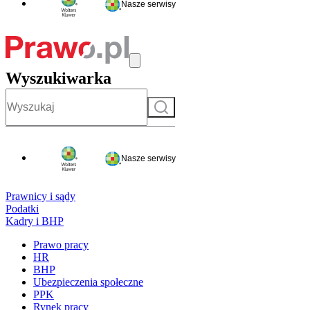
Nasze serwisy
Wyszukiwarka
Szukaj
Nasze serwisy
Prawnicy i sądy
Podatki
Kadry i BHP
Prawo pracy
HR
BHP
Ubezpieczenia społeczne
PPK
Rynek pracy